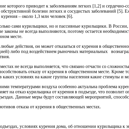
 которого приводит к заболеваниям легких [1,2] и сердечно-сос
 обструктивной болезни легких и сосудистых заболеваний [5]. Е
курения – около 1,3 млн человек [6].
только сами курильщики, но и пассивные курильщики. В России, 
е законы не всегда выполняются, поэтому остается необходимос
нном месте.
 любые действия, он может отказаться от курения в обществен
ией) либо под воздействием рыночных материальных вознагражд
твия.
 местах не всегда выполняется, что связано отчасти со сложнос
особствовать отказу от курения в общественном месте. Кроме то
в каких условиях на какие группы населения какие стимулы и м
ними температурами воздуха особенно актуальна проблема курен
ияет на отказ курильщика от курения в подъезде, что позволит 
одъездах. Данные меры будут составляющей мероприятий, спосо
мотивов отказа от курения в общественных местах.
одъездах, условиях курения дома, об отношении курильщика к 