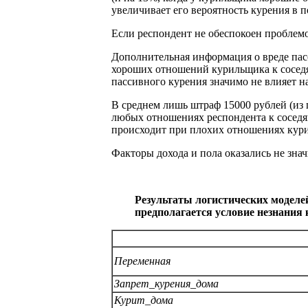
увеличивает его вероятность курения в п
Если респондент не обеспокоен проблемо
Дополнительная информация о вреде пасс
хороших отношений курильщика к соседям
пассивного курения значимо не влияет на
В среднем лишь штраф 15000 рублей (из
любых отношениях респондента к соседям
происходит при плохих отношениях курил
Факторы дохода и пола оказались не зна
Результаты логистических моделей
предполагается условие незнания 
Переменная
Запрет_курения_дома
Курит_дома