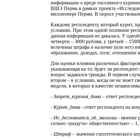
информацию о вреде пассивного курения
ВШЭ Пермь в рамках проекта «Исследован
миллионере Перми. В опросе участвовало 
Каждому респонденту, который курит, пре
условиях. При этом одной половине респ
данная информация не давалась. У одной 
четверти – 3000 рублям, у третьей – 1500
величины штрафа и наличие (или нет) и
образовании, доходах, поле, отношении 
Для оценки влияния различных факторов 
указывающая на то, будет ли респондент 
вопрос задавался трижды. В первом случ
втором – в условиях, когда он не знает 
модели, в которых в качестве независи
-
Запрет_курения_дома
– ответ респонден
- Курит_дома
- ответ респондента на воп
- Не_беспокоится_об_экологии
- мнение 
сильно «раздута» общественностью» – 1, 
-
Штраф
– значение гипотетического штр