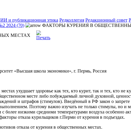
ИИ и публикационная этика
Редколлегия
Редакционный совет
Р
№2 2024 (70)
ФАКТОРЫ КУРЕНИЯ В ОБЩЕСТВЕНН
НЫХ МЕСТАХ
ситет «Высшая школа экономики», г. Пермь, Россия
естах ухудшает здоровье как тех, кто курит, так и тех, кто не 
 общественном месте либо побуждаемый личной духовной, ценно
ждений и штрафов (стимулов). Введённый в РФ закон о запрете 
 выполнением. Поэтому важно изучать не только стимулы, но и мо
 с более низкими средними температурами воздуха особенно акт
факторы отказа курильщиков г.Перми от курения в подъездах.
мотивов отказа от курения в общественных местах.