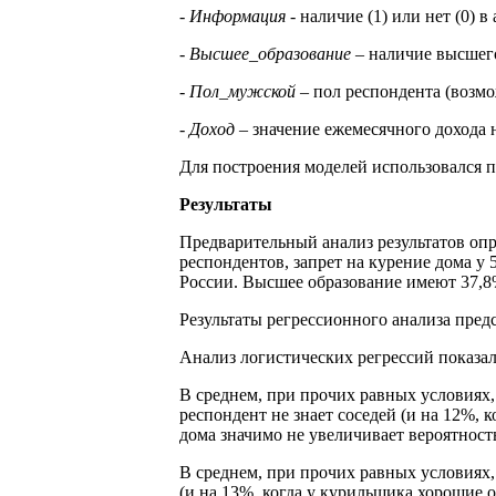
-
Информация
- наличие (1) или нет (0) 
-
Высшее_образование
– наличие высшего 
-
Пол_мужской
– пол респондента (возмо
-
Доход
– значение ежемесячного дохода 
Для построения моделей использовался п
Результаты
Предварительный анализ результатов опр
респондентов, запрет на курение дома у
России. Высшее образование имеют 37,8
Результаты регрессионного анализа предс
Анализ логистических регрессий показа
В среднем, при прочих равных условиях,
респондент не знает соседей (и на 12%,
дома значимо не увеличивает вероятност
В среднем, при прочих равных условиях, 
(и на 13%, когда у курильщика хорошие 