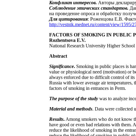
Конфликт интересов.
Авторы деклариру
Соблюдение этических стандартов.
Дан
на проведение опроса и обработку получ
Для цитирования
: Роженцова Е.В. Фак
http://vestnik.mednet.ru/content/view/1595/27
FACTORS OF SMOKING IN PUBLIC 
Rozhentsova E.V.
National Research University Higher School
Abstract
Significance
.
Smoking in public places is har
value or physiological need (motivation) or b
always enforced due to difficult control of its
Russia with lower average air temperatures, t
factors of smoking in entrances in Perm.
The purpose of the study
was to analyze inc
Material and methods
. Data were collected 
Results
.
Among smokers who do not know their
have good or even bad relations with them. A
reduce the likelihood of smoking in the entra
reduce the likelihood of smoking in public 