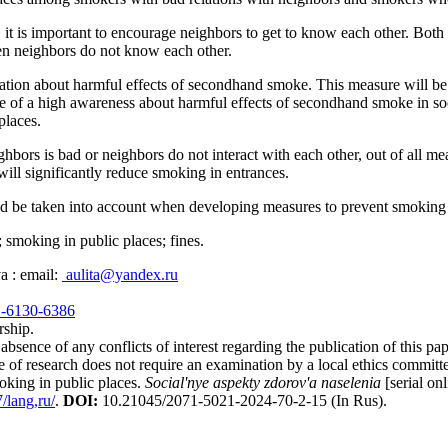
it is important to encourage neighbors to get to know each other. Both
en neighbors do not know each other.
ation about harmful effects of secondhand smoke. This measure will be 
e of a high awareness about harmful effects of secondhand smoke in soc
places.
bors is bad or neighbors do not interact with each other, out of all mea
will significantly reduce smoking in entrances.
ld be taken into account when developing measures to prevent smoking 
moking in public places; fines.
a : email:
aulita@yandex.ru
01-6130-6386
rship.
bsence of any conflicts of interest regarding the publication of this pap
 of research does not require an examination by a local ethics committ
king in public places.
Social'nye aspekty zdorov'a naselenia
[serial on
/lang,ru/
.
DOI:
10.21045/2071-5021-2024-70-2-15
(In Rus).