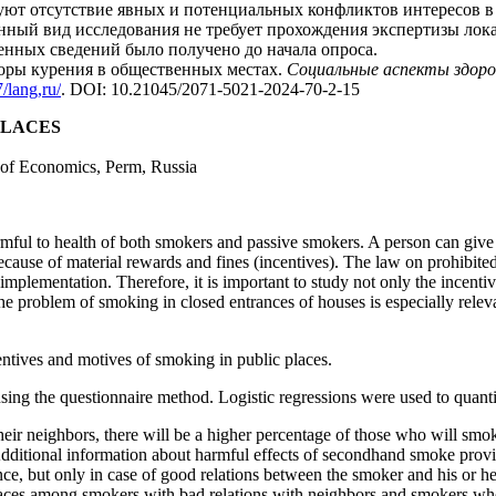
ют отсутствие явных и потенциальных конфликтов интересов в 
ный вид исследования не требует прохождения экспертизы лок
енных сведений было получено до начала опроса.
торы курения в общественных местах.
Социальные
аспекты здоро
/lang,ru/
.
DOI
:
10.21045/2071-5021-2024-70-2-15
PLACES
 of Economics, Perm, Russia
mful to health of both smokers and passive smokers. A person can give u
ecause of material rewards and fines (incentives). The law on prohibite
 implementation. Therefore, it is important to study not only the incenti
he problem of smoking in closed entrances of houses is especially releva
entives and motives of smoking in public places.
using the questionnaire method. Logistic regressions were used to quanti
 neighbors, there will be a higher percentage of those who will smo
dditional information about harmful effects of secondhand smoke provi
nce, but only in case of good relations between the smoker and his or he
places among smokers with bad relations with neighbors and smokers wh