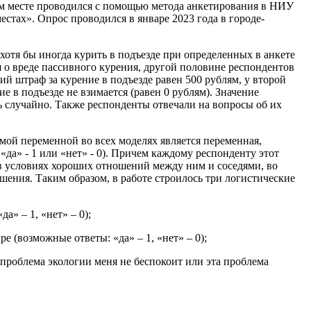
ом месте проводился с помощью метода анкетирования в НИУ
тах». Опрос проводился в январе 2023 года в городе-
 хотя бы иногда курить в подъезде при определенных в анкете
 о вреде пассивного курения, другой половине респондентов
ий штраф за курение в подъезде равен 500 рублям, у второй
ие в подъезде не взимается (равен 0 рублям). Значение
 случайно. Также респонденты отвечали на вопросы об их
мой переменной во всех моделях является переменная,
«да» - 1 или «нет» - 0). Причем каждому респонденту этот
е в условиях хороших отношений между ним и соседями, во
ношения. Таким образом, в работе строилось три логистические
а» – 1, «нет» – 0);
е (возможные ответы: «да» – 1, «нет» – 0);
проблема экологии меня не беспокоит или эта проблема