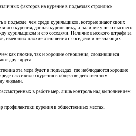
зличных факторов на курение в подъездах строились
ть в подъезде, чем среди курильщиков, которые знают своих
вного курения, данная курильщику, и наличие у него высшего
жду курильщиком и его соседями. Наличие высокого штрафа за
ков, имеющих плохие отношения с соседями и не знающих
ичем как плохие, так и хорошие отношения, сложившиеся
ают друг друга.
венна эта мера будет в подъездах, где наблюдаются хорошие
вреде пассивного курения в обществе действенным
ду людьми.
 рассмотренных в работе мер, лишь контроль над выполнением
р профилактики курения в общественных местах.