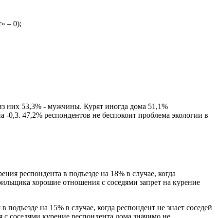
» – 0);
из них 53,3% - мужчины. Курят иногда дома 51,1%
 -0,3. 47,2% респондентов не беспокоит проблема экологии в
ения респондента в подъезде на 18% в случае, когда
урильщика хорошие отношения с соседями запрет на курение
 подъезде на 15% в случае, когда респондент не знает соседей
я с соседями курение респондента дома значимо не