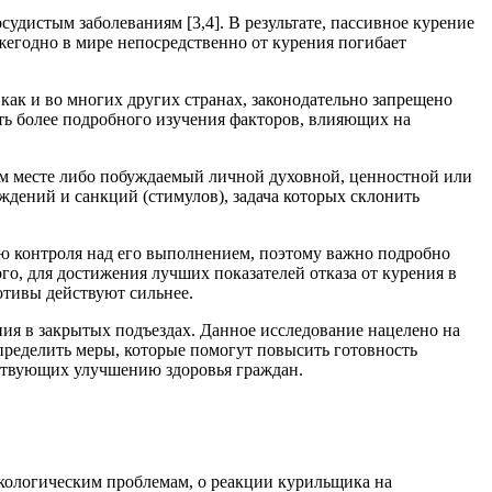
удистым заболеваниям [3,4]. В результате, пассивное курение
жегодно в мире непосредственно от курения погибает
как и во многих других странах, законодательно запрещено
ть более подробного изучения факторов, влияющих на
ном месте либо побуждаемый личной духовной, ценностной или
ений и санкций (стимулов), задача которых склонить
тью контроля над его выполнением, поэтому важно подробно
го, для достижения лучших показателей отказа от курения в
отивы действуют сильнее.
ия в закрытых подъездах. Данное исследование нацелено на
определить меры, которые помогут повысить готовность
бствующих улучшению здоровья граждан.
экологическим проблемам, о реакции курильщика на