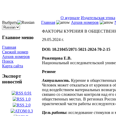
ISSN 2071-5021
О журнале
Издательская этика
Выбрать
Главная
Архив номеров
ФАКТОРЫ КУРЕНИЯ В ОБЩЕСТВЕН
Главное меню
29.05.2024 г.
Главная
DOI: 10.21045/2071-5021-2024-70-2-15
Свежий номер
Архив номеров
Роженцова Е.В.
Поиск
Национальный исследовательский универ
Карта сайта
Резюме
Экспорт
Актуальность
.
Курение в общественных м
новостей
Человек может отказаться от курения в
под воздействием материальных вознагра
связано со сложностью контроля над его
общественных местах. В регионах России
практической части работы исследуются 
Цель работы
:
исследование стимулов и 