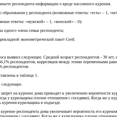
в анкете респондента информации о вреде пассивного курения.
образования у респондента (возможные ответы: «есть» – 1, «нет
жные ответы: «мужской» – 1, «женский» – 0);
на одного члена семьи респондента;
рикладной эконометрический пакет Gretl.
оса выявил следующее. Средний возраст респондентов - 39 лет, 
 56,1% респондентов, корреляция между этими переменными равна
% респондентов.
тавлены в таблице 1.
л следующее.
 запрет на курение дома приводит к увеличению вероятности кур
 когда у курильщика плохие отношения с соседями). Когда же у к
ь курения курильщика в подъезде.
курение респондента дома увеличивает вероятность его курения в
отношения с соседями). Когда же у курильщика плохие отношени