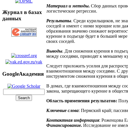
Материал и методы
.
Сбор данных прово
логистические регрессии.
Журнал в базах
данных
Результаты
. Среди курильщиков, не зна
соседей и имеют с ними хорошие или да
образования значимо снижают вероятнос
курение в подъезде будет в большей ме
своих соседей.
Выводы
. Для снижения курения в подъе
между соседями, приводят к меньшему ку
Следует приложить усилия для распростр
взаимоотношения между соседями. С дру
GoogleАкадемия
инструментом снижения курения в обще
В домах, где взаимоотношения между сос
закона, запрещающего курение в обществ
Область применения результатов:
Полу
Ключевые слова
: Пермский край; пассив
Контактная информация
: Роженцова Е
Финансирование.
Исследование не имел