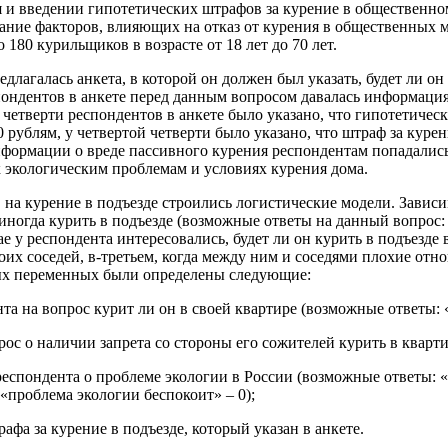
 и введении гипотетических штрафов за курение в общественн
ие факторов, влияющих на отказ от курения в общественных мес
180 курильщиков в возрасте от 18 лет до 70 лет.
длагалась анкета, в которой он должен был указать, будет ли он
ондентов в анкете перед данным вопросом давалась информация
четверти респондентов в анкете было указано, что гипотетическ
0 рублям, у четвертой четверти было указано, что штраф за курен
нформации о вреде пассивного курения респондентам попадались
к экологическим проблемам и условиях курения дома.
на курение в подъезде строились логистические модели. Зависи
иногда курить в подъезде (возможные ответы на данный вопрос: 
ае у респондента интересовались, будет ли он курить в подъезд
своих соседей, в-третьем, когда между ним и соседями плохие от
мых переменных были определены следующие:
та на вопрос курит ли он в своей квартире (возможные ответы: «д
рос о наличии запрета со стороны его сожителей курить в квартир
респондента о проблеме экологии в России (возможные ответы: «
«проблема экологии беспокоит» – 0);
афа за курение в подъезде, который указан в анкете.