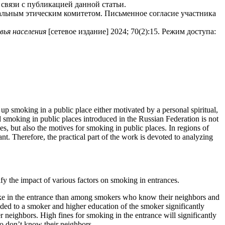
связи с публикацией данной статьи.
альным этическим комитетом. Письменное согласие участника
вья населения
[сетевое издание]
2024; 70(2):15. Режим доступа:
p smoking in a public place either motivated by a personal spiritual,
d smoking in public places introduced in the Russian Federation is not
ves, but also the motives for smoking in public places. In regions of
nt. Therefore, the practical part of the work is devoted to analyzing
fy the impact of various factors on smoking in entrances.
ke in the entrance than among smokers who know their neighbors and
ded to a smoker and higher education of the smoker significantly
r neighbors. High fines for smoking in the entrance will significantly
o don’t know their neighbors.