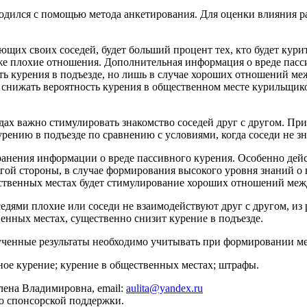
дился с помощью метода анкетирования. Для оценки влияния ра
ющих своих соседей, будет больший процент тех, кто будет кури
же плохие отношения. Дополнительная информация о вреде пасси
ть курения в подъезде, но лишь в случае хороших отношений ме
ре снижать вероятность курения в общественном месте курильщи
здах важно стимулировать знакомство соседей друг с другом. Пр
рению в подъезде по сравнению с условиями, когда соседи не зн
анения информации о вреде пассивного курения. Особенно дейст
гой стороны, в случае формирования высокого уровня знаний о 
ственных местах будет стимулирование хороших отношений меж
едями плохие или соседи не взаимодействуют друг с другом, из
енных местах, существенно снизит курение в подъезде.
ченные результаты необходимо учитывать при формировании ме
ное курение; курение в общественных местах; штрафы.
лена Владимировна, email:
aulita@yandex.ru
о спонсорской поддержки.