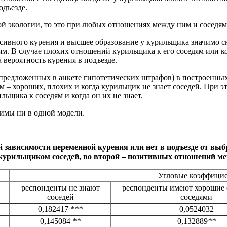
одъезде.
й экологии, то это при любых отношениях между ним и соседями
ивного курения и высшее образование у курильщика значимо сн
. В случае плохих отношений курильщика к его соседям или ког
 вероятность курения в подъезде.
 предложенных в анкете гипотетических штрафов) в построенных
 – хороших, плохих и когда курильщик не знает соседей. При эт
ьщика к соседям и когда он их не знает.
чимы ни в одной модели.
 зависимости переменной курения или нет в подъезде от вы
курильщиком соседей, во второй – позитивных отношений меж
Угловые коэффицие
респонденты не знают
респонденты имеют хорошие 
соседей
соседями
0,182417
***
0,0524032
0,145084
**
0,132889
**