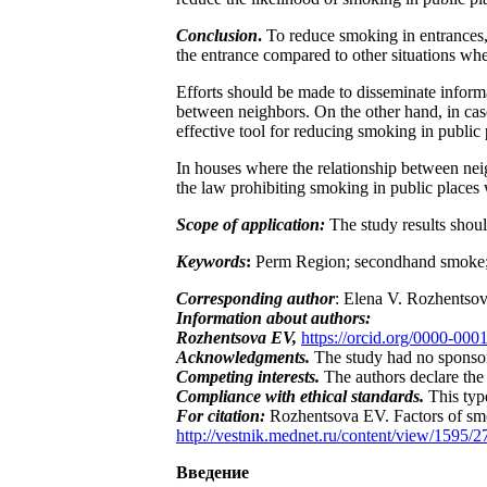
Conclusion
.
To reduce smoking in entrances, 
the entrance compared to other situations wh
Efforts should be made to disseminate inform
between neighbors. On the other hand, in cas
effective tool for reducing smoking in public 
In houses where the relationship between neigh
the law prohibiting smoking in public places 
Scope of application:
The study results shou
Keywords
:
Perm Region; secondhand smoke; s
Corresponding author
: Elena V. Rozhentsov
Information about authors:
Rozhentsova EV,
https://orcid.org/0000-00
Acknowledgments.
The study had no sponso
Competing interests.
The authors declare the a
Compliance with ethical standards.
This type
For citation:
Rozhentsova EV. Factors of smo
http://vestnik.mednet.ru/content/view/1595/27
Введение