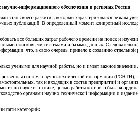
ие научно-информационного обеспечения в регионах России
овый этап своего развития, который характеризовался резким ув
 научных публикаций. В определенный момент конкретный исслед
бовать все больших затрат рабочего времени на поиск и изучен
ичными поисковыми системами и базами данных. Следовательно,
нформации, что, в свою очередь, привело к созданию отдельно
лько учеными для научной работы, но и имеет важное значение 
дарственная система научно-технической информации (ГСНТИ), 
мостоятельных, так и входящих в состав предприятий и органи
митет по науке и технике, целью работы которого была координ
уководство органами научно-технической информации и издани
ии пяти категорий: