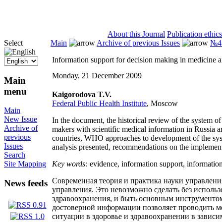
ISSN 2071-5021
About this Journal
Publication ethics
Select
Main
Archive of previous Issues
№4 
Information support for decision making in medicine a
Monday, 21 December 2009
Main
menu
Kaigorodova
T.V.
Federal Public Health Institute
, Moscow
Main
New Issue
In the document, the historical review of the system of
Archive of
makers with scientific medical information in Russia a
previous
countries, WHO approaches to development of the syste
Issues
analysis presented, recommendations on the implementa
Search
Key words:
evidence, information support, informatio
Site Mapping
Современная теория и практика науки управлени
News feeds
управления. Это невозможно сделать без исполь
здравоохранения, и быть основным инструментом
достоверной информации позволяет проводить м
ситуации в здоровье и здравоохранении в завис