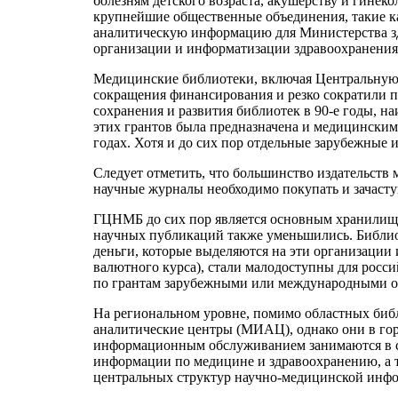
болезням детского возраста, акушерству и гинек
крупнейшие общественные объединения, такие ка
аналитическую информацию для Министерства зд
организации и информатизации здравоохранения
Медицинские библиотеки, включая Центральную 
сокращения финансирования и резко сократили 
сохранения и развития библиотек в 90-е годы, 
этих грантов была предназначена и медицинским 
годах. Хотя и до сих пор отдельные зарубежные
Следует отметить, что большинство издательств 
научные журналы необходимо покупать и зачаст
ГЦНМБ до сих пор является основным хранилище
научных публикаций также уменьшились. Библи
деньги, которые выделяются на эти организации 
валютного курса), стали малодоступны для росси
по грантам зарубежными или международными о
На региональном уровне, помимо областных би
аналитические центры (МИАЦ), однако они в гор
информационным обслуживанием занимаются в си
информации по медицине и здравоохранению, а 
центральных структур научно-медицинской инфо