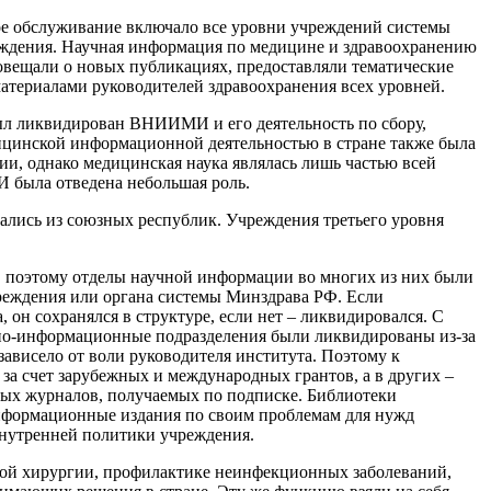
е обслуживание включало все уровни учреждений системы
еждения. Научная информация по медицине и здравоохранению
овещали о новых публикациях, предоставляли тематические
териалами руководителей здравоохранения всех уровней.
ыл ликвидирован ВНИИМИ и его деятельность по сбору,
ицинской информационной деятельностью в стране также была
и, однако медицинская наука являлась лишь частью всей
 была отведена небольшая роль.
ались из союзных республик. Учреждения третьего уровня
, поэтому отделы научной информации во многих из них были
чреждения или органа системы Минздрава РФ. Если
он сохранялся в структуре, если нет – ликвидировался. С
учно-информационные подразделения были ликвидированы из-за
зависело от воли руководителя института. Поэтому к
 за счет зарубежных и международных грантов, а в других –
ных журналов, получаемых по подписке. Библиотеки
информационные издания по своим проблемам для нужд
 внутренней политики учреждения.
ой хирургии, профилактике неинфекционных заболеваний,