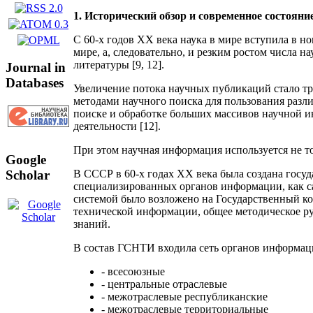
1. Исторический обзор и современное состоян
С 60-х годов ХХ века наука в мире вступила в н
мире, а, следовательно, и резким ростом числа
литературы [9, 12].
Journal in
Databases
Увеличение потока научных публикаций стало тре
методами научного поиска для пользования разл
поиске и обработке больших массивов научной и
деятельности [12].
При этом научная информация используется не то
Google
В СССР в 60-х годах ХХ века была создана госу
Scholar
специализированных органов информации, как са
системой было возложено на Государственный ко
технической информации, общее методическое р
знаний.
В состав ГСНТИ входила сеть органов информац
- всесоюзные
- центральные отраслевые
- межотраслевые республиканские
- межотраслевые территориальные