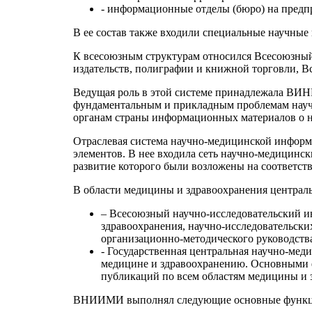
- информационные отделы (бюро) на предп
В ее состав также входили специальные научные
К всесоюзным структурам относился Всесоюзный
издательств, полиграфии и книжной торговли, В
Ведущая роль в этой системе принадлежала ВИН
фундаментальным и прикладным проблемам нау
органам страны информационных материалов о н
Отраслевая система научно-медицинской информ
элементов. В нее входила сеть научно-медицинс
развитие которого были возложены на соответст
В области медицины и здравоохранения централ
– Всесоюзный научно-исследовательский 
здравоохранения, научно-исследовательск
организационно-методического руководств
- Государственная центральная научно-ме
медицине и здравоохранению. Основными ф
публикаций по всем областям медицины и 
ВНИИМИ выполнял следующие основные функц