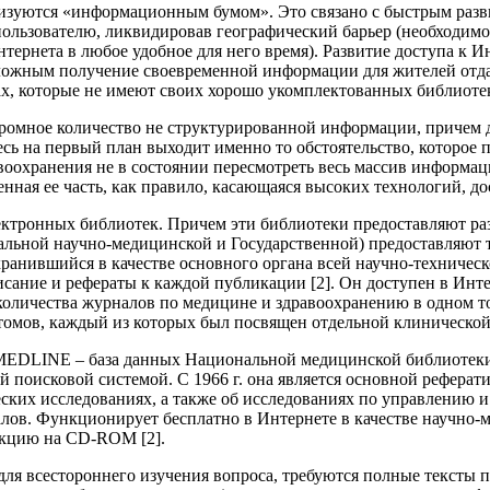
еризуются «информационным бумом». Это связано с быстрым разв
пользователю, ликвидировав географический барьер (необходим
ернета в любое удобное для него время). Развитие доступа к И
сложным получение своевременной информации для жителей отда
х, которые не имеют своих хорошо укомплектованных библиоте
громное количество не структурированной информации, причем 
десь на первый план выходит именно то обстоятельство, которое
авоохранения не в состоянии пересмотреть весь массив информац
ая ее часть, как правило, касающаяся высоких технологий, дос
ектронных библиотек. Причем эти библиотеки предоставляют р
альной научно-медицинской и Государственной) предоставляют 
ранившийся в качестве основного органа всей научно-техничес
сание и рефераты к каждой публикации [2]. Он доступен в Инте
оличества журналов по медицине и здравоохранению в одном т
2 томов, каждый из которых был посвящен отдельной клиническо
 MEDLINE – база данных Национальной медицинской библиотеки
й поисковой системой. С 1966 г. она является основной рефера
ских исследованиях, а также об исследованиях по управлению 
алов. Функционирует бесплатно в Интернете в качестве научно
кцию на CD-ROM [2].
для всестороннего изучения вопроса, требуются полные тексты 