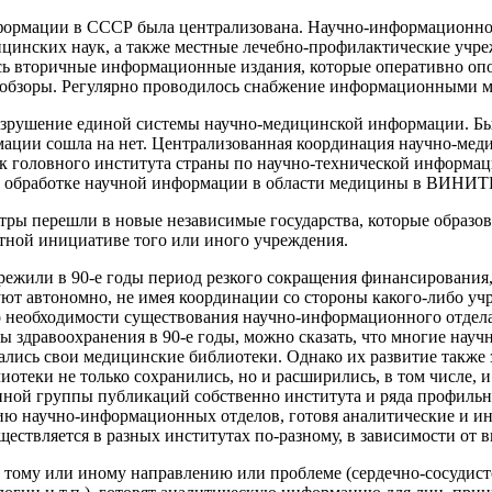
нформации в СССР была централизована. Научно-информационно
цинских наук, а также местные лечебно-профилактические учр
ись вторичные информационные издания, которые оперативно оп
обзоры. Регулярно проводилось снабжение информационными ма
разрушение единой системы научно-медицинской информации. Б
мации сошла на нет. Централизованная координация научно-мед
головного института страны по научно-технической информаци
 обработке научной информации в области медицины в ВИНИТИ
ы перешли в новые независимые государства, которые образов
стной инициативе того или иного учреждения.
режили в 90-е годы период резкого сокращения финансирования
твуют автономно, не имея координации со стороны какого-либо у
 необходимости существования научно-информационного отдела, 
ы здравоохранения в 90-е годы, можно сказать, что многие на
ались свои медицинские библиотеки. Однако их развитие также 
теки не только сохранились, но и расширились, в том числе, и
нной группы публикаций собственно института и ряда профиль
кцию научно-информационных отделов, готовя аналитические и 
уществляется в разных институтах по-разному, в зависимости от
тому или иному направлению или проблеме (сердечно-сосудист