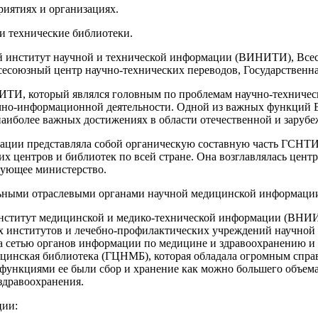
риятиях и организациях.
 и технические библиотеки.
 институт научной и технической информации (ВИНИТИ), Всесо
сесоюзный центр научно-технических переводов, Государственна
ИТИ, который являлся головным по проблемам научно-техниче
чно-информационной деятельности. Одной из важных функций
аиболее важных достижениях в области отечественной и зарубе
ации представляла собой органическую составную часть ГСНТ
ких центров и библиотек по всей стране. Она возглавлялась це
вующее министерство.
ьными отраслевыми органами научной медицинской информации 
институт медицинской и медико-технической информации (ВНИИ
их институтов и лечебно-профилактических учреждений научной
а сетью органов информации по медицине и здравоохранению и 
дицинская библиотека (ГЦНМБ), которая обладала огромным с
ункциями ее были сбор и хранение как можно большего объем
здравоохранения.
ии: