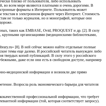
чески близко от пользователя, либо использовать
, во всем мире являются платными и очень дорогими. В
ктронные форматы в Интернете. Пользователь может
м текстам в электронном формате через Интернет. Стоимость
стам не только журналов, но и монографий, которые они
 дороже.
нных, таких как EMBASE, Ovid, PROQUEST и др. [2]. В силу
ом, крупными организациями (медицинскими библиотеками,
brary.ru» [8]. В ней сейчас можно найти отдельные полные
нские темы еще далеко. И российский читатель вынужден либо
я твердых копий публикаций. В силу этого у российского
бежными, даже если они есть в свободном доступе, например
аучно-медицинской информации и возникли две прямо
етение. Возросла роль экономического барьера для читателя
кокачественной профессиональной информации, что требует
евантной информации (той, которая соответствует запросу).