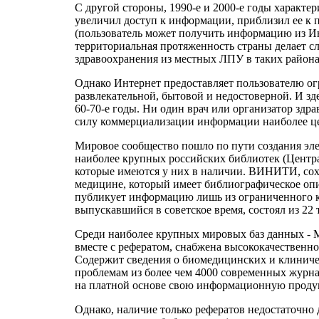
С другой стороны, 1990-е и 2000-е годы характ
увеличил доступ к информации, приблизил ее к 
(пользователь может получить информацию из Инт
территориальная протяженность страны делает 
здравоохранения из местных ЛПУ в таких района
Однако Интернет предоставляет пользователю о
развлекательной, бытовой и недостоверной. И з
60-70-е годы. Ни один врач или организатор здр
силу коммерциализации информации наиболее ценн
Мировое сообщество пошло по пути создания эл
наиболее крупных российских библиотек (Центр
которые имеются у них в наличии. ВИНИТИ, сох
медицине, который имеет библиографическое опи
публикует информацию лишь из ограниченного к
выпускавшийся в советское время, состоял из 2
Среди наиболее крупных мировых баз данных -
вместе с рефератом, снабжена высококачественно
Содержит сведения о биомедицинских и клиниче
проблемам из более чем 4000 современных журн
на платной основе свою информационную проду
Однако, наличие только рефератов недостаточно 