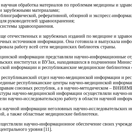
и научная обработка материалов по проблемам медицины и здрав
и зарубежными материалами;
библиографической, реферативной, обзорной и экспресс-информ
для руководителей здравоохранения;
 системы здравоохранения.
е отечественных и зарубежных изданий по медицине и здравоох
ичных источников информации. Она готовила и выпускала инфор
овала работу всей сети медицинских библиотек страны.
ицинской информации представляли научно-информационные от
ельских институтах и ВУЗах, находившихся в подчинении Минис
нской информации и республиканские медицинские библиотеки 
республиканский отдел научно-медицинской информации и респ
 единые республиканские центры научно-медицинской информац
дравам союзных республик, а в научно-методическом – ВНИИМ
уктуры научно-медицинской информации осуществляли научно-
ели научно-исследовательскую работу в области научной информ
аны научной информации неголовных научно-исследовательских
й, а также областные медицинские библиотеки.
уществляли научно-информационное обеспечение своих учрежде
ентрального уровня [11].