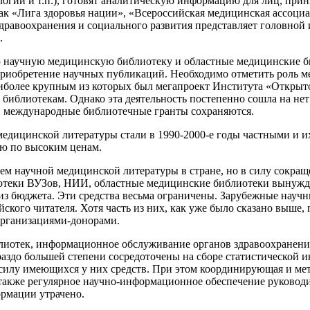
ологии и т.п.), готовят аналитическую информацию для лиц, пр
к «Лига здоровья нации», «Всероссийская медицинская ассоциа
равоохранения и социального развития представляет головной
.
научную медицинскую библиотеку и областные медицинские би
приобретение научных публикаций. Необходимо отметить роль 
наиболее крупным из которых был мегапроект Института «Открыт
библиотекам. Однако эта деятельность постепенно сошла на нет
 и международные библиотечные гранты сохраняются.
медицинской литературы стали в 1990-2000-е годы частными и их
ую по высоким ценам.
м научной медицинской литературы в стране, но в силу сокра
отеки ВУЗов, НИИ, областные медицинские библиотеки вынуж
из бюджета. Эти средства весьма ограничены. Зарубежные научн
йского читателя. Хотя часть из них, как уже было сказано выше
рганизациями-донорами.
блиотек, информационное обслуживание органов здравоохранен
аздо большей степени сосредоточены на сборе статистической и
лу имеющихся у них средств. При этом координирующая и метод
также регулярное научно-информационное обеспечение руководи
рмации утрачено.