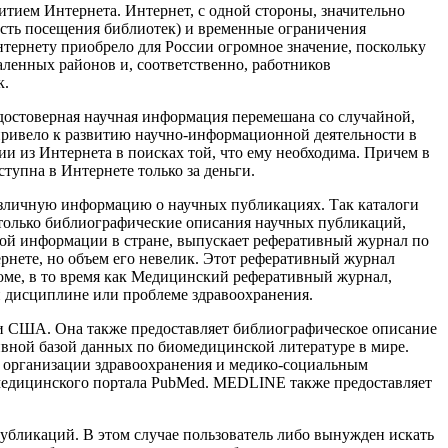
итием Интернета. Интернет, с одной стороны, значительно
ость посещения библиотек) и временные ограничения
нтернету приобрело для России огромное значение, поскольку
ленных районов и, соответственно, работников
к.
достоверная научная информация перемешана со случайной,
 привело к развитию научно-информационной деятельности в
ии из Интернета в поисках той, что ему необходима. Причем в
тупна в Интернете только за деньги.
азличную информацию о научных публикациях. Так каталоги
только библиографические описания научных публикаций,
кой информации в стране, выпускает реферативный журнал по
рнете, но объем его невелик. Этот реферативный журнал
оме, в то время как Медицинский реферативный журнал,
й дисциплине или проблеме здравоохранения.
 США. Она также предоставляет библиографическое описание
тивной базой данных по биомедицинской литературе в мире.
и организации здравоохранения и медико-социальным
-медицинского портала PubMed. МEDLINE также предоставляет
публикаций. В этом случае пользователь либо вынужден искать