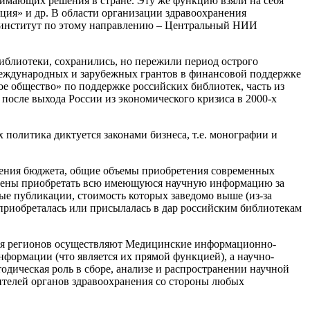
инимающих решения в стране. Эту же функцию взяли на себя
ция» и др. В области организации здравоохранения
 институт по этому направлению – Центральный НИИ
блиотеки, сохранились, но пережили период острого
международных и зарубежных грантов в финансовой поддержке
ое общество» по поддержке российских библиотек, часть из
 после выхода России из экономического кризиса в 2000-х
 политика диктуется законами бизнеса, т.е. монографии и
щения бюджета, общие объемы приобретения современных
дены приобретать всю имеющуюся научную информацию за
ые публикации, стоимость которых заведомо выше (из-за
, приобреталась или присылалась в дар российским библиотекам
ия регионов осуществляют Медицинские информационно-
нформации (что является их прямой функцией), а научно-
ическая роль в сборе, анализе и распространении научной
телей органов здравоохранения со стороны любых