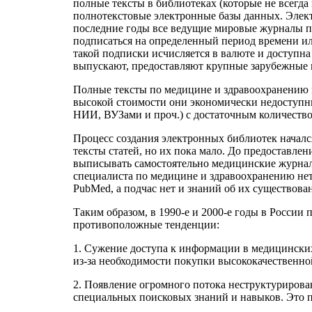
полные тексты в библиотеках (которые не всегда
полнотекстовые электронные базы данных. Элект
последние годы все ведущие мировые журналы п
подписаться на определенный период времени ил
такой подписки исчисляется в валюте и доступна
выпускают, предоставляют крупные зарубежные из
Полные тексты по медицине и здравоохранению и
высокой стоимости они экономически недоступн
НИИ, ВУЗами и проч.) с достаточным количеств
Процесс создания электронных библиотек начался 
тексты статей, но их пока мало. До предоставл
выписывать самостоятельно медицинские журнал
специалиста по медицине и здравоохранению нет
PubMed, а подчас нет и знаний об их существова
Таким образом, в 1990-е и 2000-е годы в Росси
противоположные тенденции:
1. Сужение доступа к информации в медицинских 
из-за необходимости покупки высококачественно
2. Появление огромного потока неструктуриров
специальных поисковых знаний и навыков. Это п