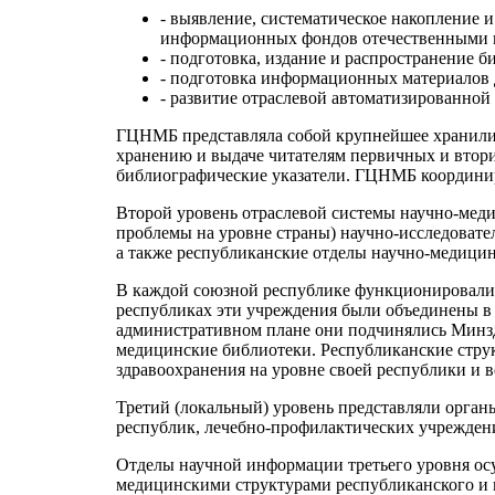
- выявление, систематическое накопление 
информационных фондов отечественными 
- подготовка, издание и распространение 
- подготовка информационных материалов 
- развитие отраслевой автоматизированной
ГЦНМБ представляла собой крупнейшее хранилищ
хранению и выдаче читателям первичных и втор
библиографические указатели. ГЦНМБ координир
Второй уровень отраслевой системы научно-мед
проблемы на уровне страны) научно-исследоват
а также республиканские отделы научно-медици
В каждой союзной республике функционировали 
республиках эти учреждения были объединены в
административном плане они подчинялись Минз
медицинские библиотеки. Республиканские стр
здравоохранения на уровне своей республики и в
Третий (локальный) уровень представляли орг
республик, лечебно-профилактических учреждени
Отделы научной информации третьего уровня ос
медицинскими структурами республиканского и ц