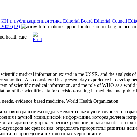
ИИ и публикационная этика
Editorial Board
Editorial Council
Edit
2009 (12)
Information support for decision making in medicin
nd health care
 scientific medical information existed in the USSR, and the analysis of 
re submitted. Also considered is a present day experience in developmen
m of scientific medical information, and the role of WHO as a world i
tion of the scientific data for decision-making in medicine and public 
n needs, evidence-based medicine, World Health Organization
я здравоохранением подразумевает серьезную и глубокую разра
зования научной медицинской информации, которая должна непр
 для выработки управленческих решений, какой бы области здр
еждународные сравнения, определять приоритеты развития наци
имости от проведения тех или иных мероприятий.