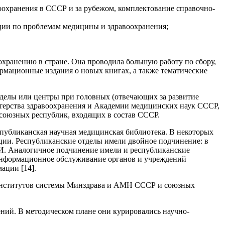
оохранения в СССР и за рубежом, комплектование справочно-
ации по проблемам медицины и здравоохранения;
ранению в стране. Она проводила большую работу по сбору,
мационные издания о новых книгах, а также тематические
делы или центры при головных (отвечающих за развитие
терства здравоохранения и Академии медицинских наук СССР,
союзных республик, входящих в состав СССР.
убликанская научная медицинская библиотека. В некоторых
ии. Республиканские отделы имели двойное подчинение: в
И. Аналогичное подчинение имели и республиканские
информационное обслуживание органов и учреждений
ации [14].
 институтов системы Минздрава и АМН СССР и союзных
ний. В методическом плане они курировались научно-