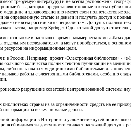
 имеют требуемую литературу) и не всегда расположены географи
ронные базы, которые предоставляют полные тексты публикаций
о медицине и здравоохранению имеют свои полнотекстовые эле
и на определенную статью за деньги и получать доступ к полны
 далеко не всем российским специалистам. Доступ к полным тек
дательства, например Springer. Однако такой доступ стоит еще
меются также в настоящее время в коммерческих мега-базах да
ы отдельным исследователям, а могут приобретаться, в основн
ом ресурсов на информационные цели.
и в России. Например, проект «Электронная библиотека» - «e-li
ения большого количества полных текстов публикаций на медици
ы, либо пользоваться медицинскими библиотеками для получени
 навыков работы с электронными библиотеками, особенно с зару
нии.
и произошло разрушение советской централизованной системы н
библиотеках страны из-за ограниченности средств на ее приобр
й информации за весьма немалые деньги.
анной информации в Интернете и усложнение путей поиска высо
ри всей видимости доступности снижает настоящий доступ к рел