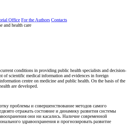
orial Office
For the Authors
Contacts
e and health care
current conditions in providing public health specialists and decision-
t of scientific medical information and evidences in foreign
nformation centre on medicine and public health. On the basis of the
health are developed.
ботку проблемы и совершенствование методов самого
едвзято отражать состояние и динамику развития системы
авоохранения они ни касались. Наличие современной
онального здравоохранения и прогнозировать развитие