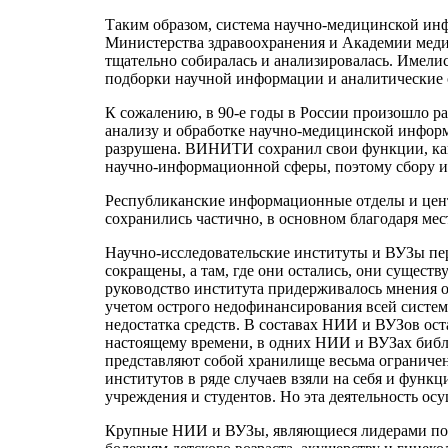
Таким образом, система научно-медицинской и
Министерства здравоохранения и Академии меди
тщательно собиралась и анализировалась. Имел
подборки научной информации и аналитические 
К сожалению, в 90-е годы в России произошло 
анализу и обработке научно-медицинской инфор
разрушена. ВИНИТИ сохранил свои функции, как 
научно-информационной сферы, поэтому сбору и
Республиканские информационные отделы и центр
сохранились частично, в основном благодаря ме
Научно-исследовательские институты и ВУЗы пе
сокращены, а там, где они остались, они сущес
руководство института придерживалось мнения о
учетом острого недофинансирования всей систем
недостатка средств. В составах НИИ и ВУЗов ост
настоящему времени, в одних НИИ и ВУЗах библио
представляют собой хранилище весьма ограниче
институтов в ряде случаев взяли на себя и фун
учреждения и студентов. Но эта деятельность ос
Крупные НИИ и ВУЗы, являющиеся лидерами по 