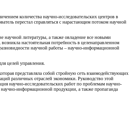
еличением количества научно-исследовательских центров в
ователь перестал справляться с нарастающим потоком научной
ие научной литературы, а также овладение все новыми
 возникла настоятельная потребность в целенаправленном
й разновидности научной работы – научно-информационной
для целей управления.
которая представляла собой стройную сеть взаимодействующих
заций различных отраслей экономики. Руководство этой
ация научно-исследовательских работ по проблемам научно-
е научно-информационной продукции, а также пропаганда