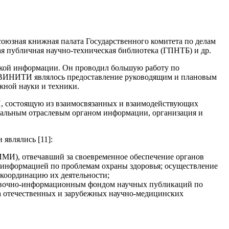
юзная книжная палата Государственного комитета по делам
я публичная научно-техническая библиотека (ГПНТБ) и др.
ской информации. Он проводил большую работу по
 ВИНИТИ являлось предоставление руководящим и плановым
жной науки и техники.
И, состоящую из взаимосвязанных и взаимодействующих
нтральным отраслевым органом информации, организация и
являлись [11]:
МИ), отвечавший за своевременное обеспечение органов
 информацией по проблемам охраны здоровья; осуществление
координацию их деятельности;
правочно-информационным фондом научных публикаций по
а отечественных и зарубежных научно-медицинских