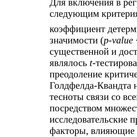
Для включения в рег
следующим критерия
коэффициент детерм
значимости (
p-value
существенной и дос
являлось
t
-тестиров
преодоление критиче
Голдфелда-Квандта н
тесноты связи со в
посредством множест
исследовательские 
факторы, влияющие 