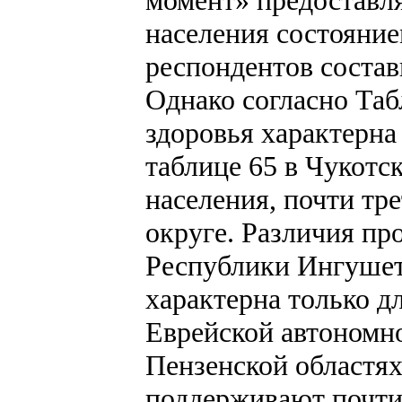
момент» предоставл
населения состояние
респондентов соста
Однако согласно Таб
здоровья характерна
таблице 65 в Чукотс
населения, почти тр
округе. Различия пр
Республики Ингушети
характерна только д
Еврейской автономно
Пензенской областях
поддерживают почти 