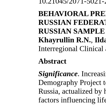
10.21045/2071-5021-
BEHAVIORAL PRE
RUSSIAN FEDERAT
RUSSIAN SAMPLE 
Khayrullin R.N.
,
Ild
Interregional Clinical
Abstract
Significance
. Increas
Demography Project to 
Russia, actualized by h
factors influencing li