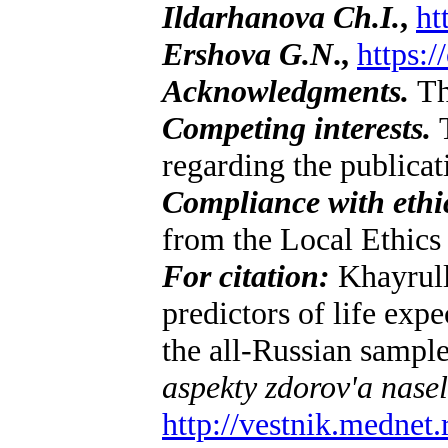
Ildarhanova Ch.I.
,
ht
Ershova G.N
.,
https:
Acknowledgments.
Th
Competing interests.
T
regarding the publicati
Compliance with ethic
from the Local Ethic
For citation:
Khayrull
predictors of life exp
the all-Russian sampl
aspekty zdorov'a nase
http://vestnik.mednet.