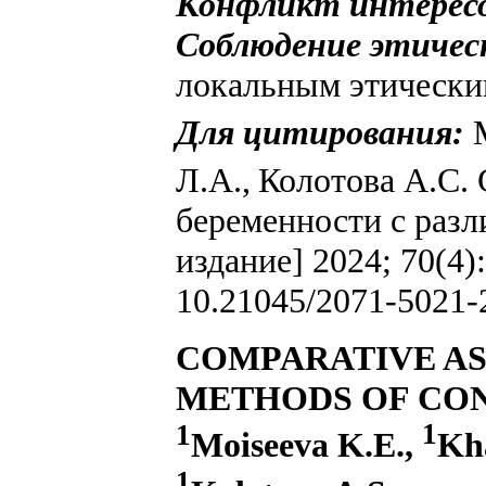
Конфликт интерес
Соблюдение этичес
локальным этически
Для цитирования:
Л.А.,
Колотова А.С. 
беременности с раз
издание] 2024; 70(4
10.21045/2071-5021-
COMPARATIVE AS
METHODS OF CON
1
1
Moiseeva K.E.,
Kh
1