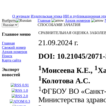
ISSN 2071-5021
О журнале
Издательская этика
ИИ и публикационная эт
Выбрать
Главная
Архив номеров
СПОСОБАМИ ЗАЧАТИЯ
СРАВНИТЕЛЬНАЯ ОЦЕНКА ЗАБОЛЕ
Главное меню
21.09.2024 г.
Главная
Свежий номер
Архив номеров
DOI: 10.21045/2071-
Поиск
Карта сайта
1
1
Моисеева К.Е.,
Ха
Экспорт
новостей
1
Колотова А.С.
1
ФГБОУ ВО «Санкт-П
Министерства здрав