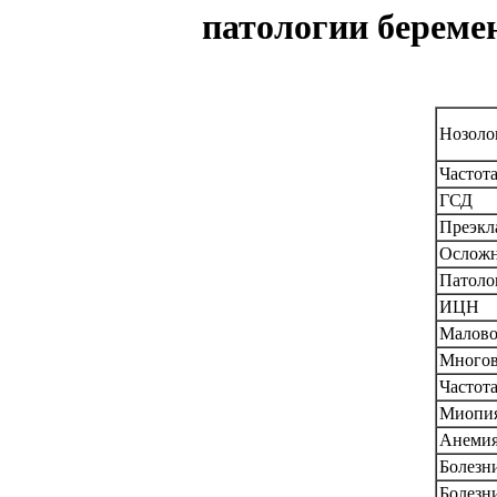
патологии беремен
Нозоло
Частот
ГСД
Преэкл
Осложн
Патоло
ИЦН
Малово
Многов
Частот
Миопи
Анеми
Болезн
Болезн