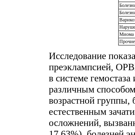
Болезн
Болезн
Варико
Наруше
Миома 
Прочие
Исследование показа
преэклампсией, ОРВ
в системе гемостаза
различным способом з
возрастной группы, 
естественным зачати
осложнений, вызванны
17,63%), болезней э