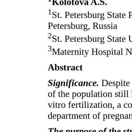
Kolotova A.S.
1
St. Petersburg State 
Petersburg, Russia
2
St. Petersburg State 
3
Maternity Hospital N
Abstract
Significance.
Despite 
of the population still
vitro fertilization, a
department of pregnanc
The purpose of the st