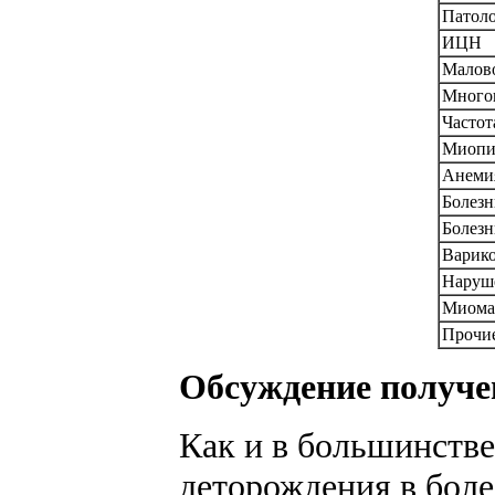
Патоло
ИЦН
Малов
Много
Частот
Миопи
Анеми
Болезн
Болезн
Варико
Наруше
Миома
Прочие
Обсуждение получе
Как и в большинстве
деторождения в боле