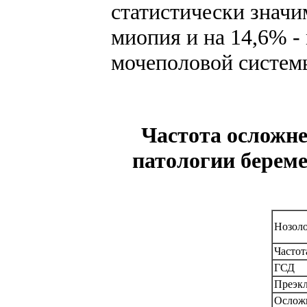
статистически значи
миопия и на 14,6% -
мочеполовой систем
Частота осложне
патологии береме
Нозоло
Частот
ГСД
Преэк
Ослож