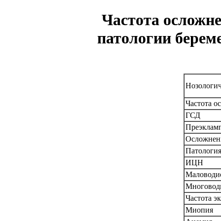
Частота осложне
патологии береме
Нозологич
Частота о
ГСД
Преэклам
Осложнен
Патология
ИЦН
Маловоди
Многовод
Частота э
Миопия