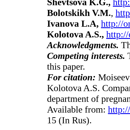
Shevtsova K.G.,
http
Bolotskikh V.M.
,
htt
Ivanova L.A,
http://
Kolotova A.S.,
http:/
Acknowledgments.
Th
Competing interests.
T
this paper.
For citation:
Moiseeva
Kolotova A.S. Compara
department of pregnan
Available from:
http:
15
(In Rus).