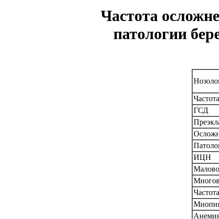
Частота осложне
патологии бере
Нозоло
Частот
ГСД
Преэкл
Осложн
Патоло
ИЦН
Малово
Многов
Частот
Миопи
Анеми