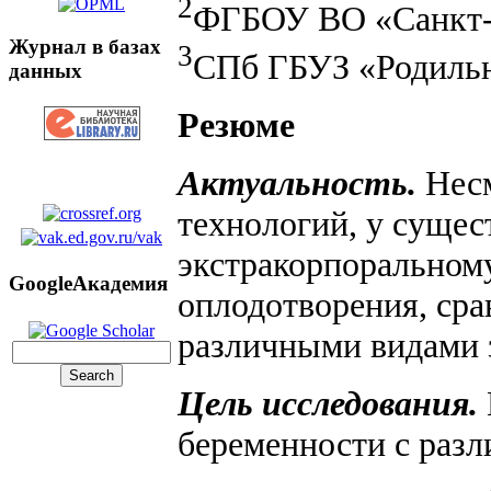
2
ФГБОУ ВО «Санкт-П
Журнал в базах
3
СПб ГБУЗ «Родиль
данных
Резюме
Актуальность.
Несм
технологий, у сущес
экстракорпоральном
GoogleАкадемия
оплодотворения, сра
различными видами з
Цель исследования.
беременности с разл