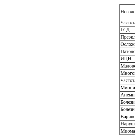
Нозоло
Частот
ГСД
Преэк
Ослож
Патоло
ИЦН
Малов
Много
Частот
Миопи
Анеми
Болезн
Болезн
Варико
Наруше
Миома