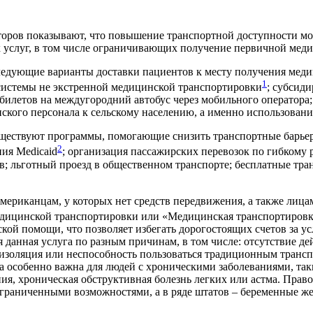
торов показывают, что повышение транспортной доступности м
услуг, в том числе ограничивающих получение первичной медик
ледующие варианты доставки пациентов к месту получения мед
1
системы не экстренной медицинской транспортировки
; субсиди
билетов на междугородний автобус через мобильного оператора;
кого персонала к сельскому населению, а именно использовани
ществуют программы, помогающие снизить транспортные барье
2
ия Medicaid
; организация пассажирских перевозок по гибкому
 льготный проезд в общественном транспорте; бесплатные тран
американцам, у которых нет средств передвижения, а также лиц
 медицинской транспортировки или «Медицинская транспортиро
ской помощи, что позволяет избегать дорогостоящих счетов за 
 данная услуга по разным причинам, в том числе: отсутствие д
я изоляция или неспособность пользоваться традиционным тран
 особенно важна для людей с хроническими заболеваниями, так
ия, хроническая обструктивная болезнь легких или астма. Пра
с ограниченными возможностями, а в ряде штатов – беременные 