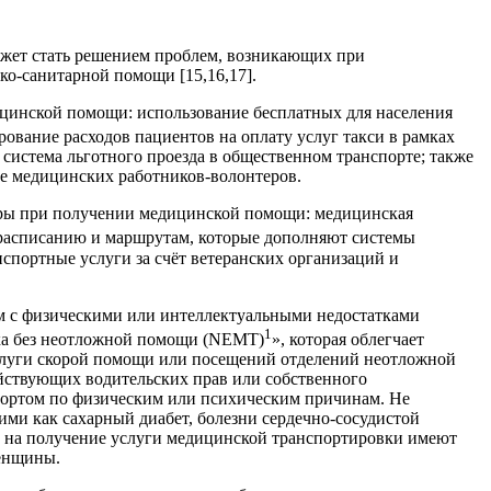
ожет стать решением проблем, возникающих при
о-санитарной помощи [15,16,17].
ицинской помощи: использование бесплатных для населения
рование расходов пациентов на оплату услуг такси в рамках
 система льготного проезда в общественном транспорте; также
е медицинских работников-волонтеров.
ры при получении медицинской помощи: медицинская
 расписанию и маршрутам, которые дополняют системы
спортные услуги за счёт ветеранских организаций и
ам с физическими или интеллектуальными недостатками
1
вка без неотложной помощи (NEMT)
», которая облегчает
услуги скорой помощи или посещений отделений неотложной
ействующих водительских прав или собственного
спортом по физическим или психическим причинам. Не
ими как сахарный диабет, болезни сердечно-сосудистой
во на получение услуги медицинской транспортировки имеют
женщины.