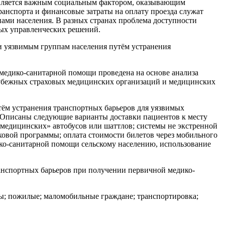
является важным социальным фактором, оказывающим
ранспорта и финансовые затраты на оплату проезда служат
ми населения. В разных странах проблема доступности
ых управленческих решений.
 уязвимым группам населения путём устранения
едико-санитарной помощи проведена на основе анализа
арубежных страховых медицинских организаций и медицинских
м устранения транспортных барьеров для уязвимых
. Описаны следующие варианты доставки пациентов к месту
медицинских» автобусов или шаттлов; системы не экстренной
ховой программы; оплата стоимости билетов через мобильного
ико-санитарной помощи сельскому населению, использование
нспортных барьеров при получении первичной медико-
ры; пожилые; маломобильные граждане; транспортировка;