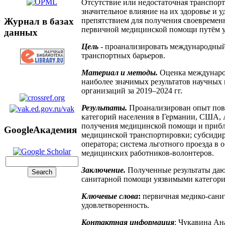
Отсутствие или недостаточная транспо
значительное влияние на их здоровье и 
Журнал в базах
препятствием для получения своевремен
первичной медицинской помощи путём у
данных
Цель
- проанализировать международны
транспортных барьеров.
Материал и методы.
Оценка международ
наиболее значимых результатов научных
организаций за 2019–2024 гг.
Результаты.
Проанализирован опыт пов
категорий населения в Германии, США, 
получения медицинской помощи и прибли
GoogleАкадемия
медицинской транспортировки; субсидиро
оператора; система льготного проезда 
медицинских работников-волонтеров.
Заключение.
Полученные результаты даю
санитарной помощи уязвимыми категори
Ключевые слова
:
первичная медико-сани
удовлетворенность.
Контактная информация
: Чукавина Ан