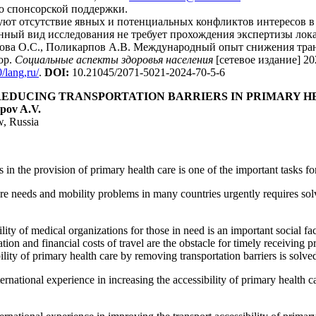
о спонсорской поддержки.
ют отсутствие явных и потенциальных конфликтов интересов в 
ный вид исследования не требует прохождения экспертизы лок
кова О.С., Поликарпов А.В. Международный опыт снижения тра
ор.
Социальные аспекты здоровья населения
[сетевое издание] 20
/lang,ru/
.
DOI
:
10.21045/2071-5021-2024-70-5-6
REDUCING TRANSPORTATION BARRIERS IN PRIMARY H
pov A.V.
w, Russia
 in the provision of primary health care is one of the important tasks f
 needs and mobility problems in many countries urgently requires solvi
lity of medical organizations for those in need is an important social fac
tation and financial costs of travel are the obstacle for timely receiving
bility of primary health care by removing transportation barriers is sol
ternational experience in increasing the accessibility of primary health