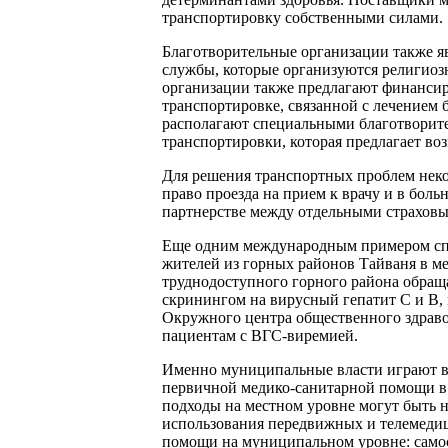
транспортировку собственными силами.
Благотворительные организации также 
службы, которые организуются религиоз
организации также предлагают финансир
транспортировке, связанной с лечением
располагают специальными благотворит
транспортировки, которая предлагает во
Для решения транспортных проблем неко
право проезда на прием к врачу и в боль
партнерстве между отдельными страхов
Еще одним международным примером спо
жителей из горных районов Тайваня в ме
труднодоступного горного района обращ
скринингом на вирусный гепатит С и В,
Окружного центра общественного здраво
пациентам с ВГС-виремией.
Именно муниципальные власти играют ва
первичной медико-санитарной помощи в р
подходы на местном уровне могут быть н
использования передвижных и телемеди
помощи на муниципальном уровне: самос