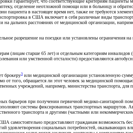
ровки гарантирует, что соответствующие критериям пациенты м
в аптеку, отделение неотложной помощи или в больницу и обратно
ни пациента в настоящее время нет, также не требуются элемен
нспортировка в США включает в себя различные виды транспорт
на дальних расстояниях от медицинской организации, например,
ельное разрешение на поездки или установлены ограничения на к
рам (лицам старше 65 лет) и отдельным категориям инвалидов (
олевания или умственной отсталости) предоставляются автобус
3
ет брокеру
или медицинской организации установленную сумму 
мо от того, обращается ли этот человек за медицинской помощь
ственных учреждений, например, министерства транспорта, для
ных барьеров при получении первичной медико-санитарной по
ополняют системы фиксированных транспортных маршрутов. Ав
ственного транспорта и другими (частными или некоммерческими
США самостоятельно предоставляют гражданам возможность бес
атегий удовлетворения социальных потребностей, оказывающих в
едицинских услуг могут заключать контракты с компаниями так