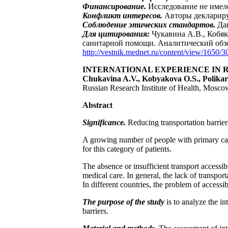
Финансирование.
Исследование не имел
Конфликт интересов.
Авторы деклариру
Соблюдение этических стандартов.
Дан
Для цитирования:
Чукавина А.В., Кобя
санитарной помощи. Аналитический обз
http://vestnik.mednet.ru/content/view/1650/30
INTERNATIONAL EXPERIENCE IN 
Chukavina A.V., Kobyakova O.S., Polikar
Russian Research Institute of Health, Mosco
Abstract
Significance.
Reducing transportation barriers
A growing number of people with primary care
for this category of patients.
The absence or insufficient transport accessibi
medical care. In general, the lack of transpor
In different countries, the problem of accessi
The purpose of the study
is to analyze the in
barriers.