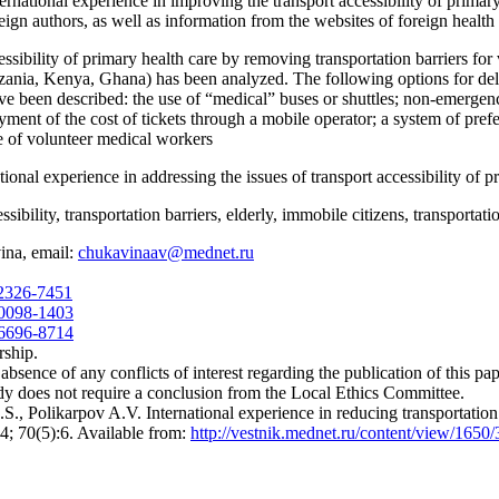
rnational experience in improving the transport accessibility of primary
foreign authors, as well as information from the websites of foreign hea
ssibility of primary health care by removing transportation barriers for
zania, Kenya, Ghana) has been analyzed. The following options for deliv
ve been described: the use of “medical” buses or shuttles; non-emergenc
ment of the cost of tickets through a mobile operator; a system of prefer
se of volunteer medical workers
tional experience in addressing the issues of transport accessibility of p
sibility, transportation barriers, elderly, immobile citizens, transportatio
ina, email:
chukavinaav@mednet.ru
-2326-7451
-0098-1403
-6696-8714
rship.
absence of any conflicts of interest regarding the publication of this pap
dy does not require a conclusion from the Local Ethics Committee.
 Polikarpov A.V. International experience in reducing transportation b
24; 70(5):6. Available from:
http://vestnik.mednet.ru/content/view/1650/