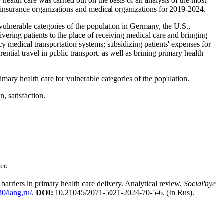
 health care was carried out on the basis of an analysis of the most
lth insurance organizations and medical organizations for 2019-2024.
 vulnerable categories of the population in Germany, the U.S.,
ering patients to the place of receiving medical care and bringing
y medical transportation systems; subsidizing patients' expenses for
ential travel in public transport, as well as brining primary health
rimary health care for vulnerable categories of the population.
n, satisfaction.
er.
arriers in primary health care delivery. Analytical review.
Social'nye
30/lang,ru/
.
DOI
:
10.21045/2071-5021-2024-70-5-6. (In Rus).