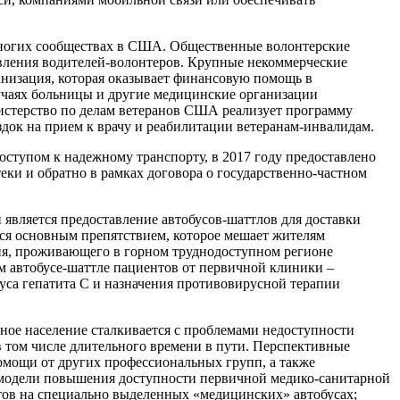
многих сообществах в США. Общественные волонтерские
вления водителей-волонтеров. Крупные некоммерческие
анизация, которая оказывает финансовую помощь в
учаях больницы и другие медицинские организации
стерство по делам ветеранов США реализует программу
здок на прием к врачу и реабилитации ветеранам-инвалидам.
ступом к надежному транспорту, в 2017 году предоставлено
птеки и обратно в рамках договора о государственно-частном
ляется предоставление автобусов-шаттлов для доставки
ется основным препятствием, которое мешает жителям
ия, проживающего в горном труднодоступном регионе
м автобусе-шаттле пациентов от первичной клиники –
уса гепатита С и назначения противовирусной терапии
ное население сталкивается с проблемами недоступности
в том числе длительного времени в пути. Перспективные
помощи от других профессиональных групп, а также
 модели повышения доступности первичной медико-санитарной
ов на специально выделенных «медицинских» автобусах;