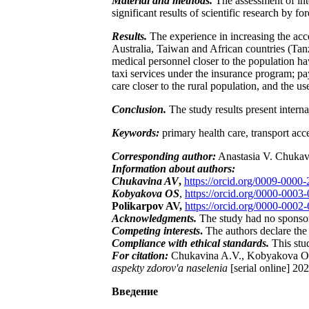
Material and methods.
The assessment of inte
significant results of scientific research by 
Results.
The experience in increasing the acce
Australia, Taiwan and African countries (Tan
medical personnel closer to the population ha
taxi services under the insurance program; pay
care closer to the rural population, and the u
Conclusion.
The study results present interna
Keywords:
primary health care, transport acces
Corresponding author:
Anastasia V. Chukav
Information about authors:
Chukavina AV
,
https://orcid.org/0009-0000
Kobyakova OS
,
https://orcid.org/0000-0003
Polikarpov AV,
https://orcid.org/0000-0002
Acknowledgments.
The study had no sponso
Competing interests
.
The authors declare the 
Compliance with ethical standards.
This stu
For citation:
Chukavina A.V., Kobyakova O.S.,
aspekty zdorov'a naselenia
[serial online] 20
Введение