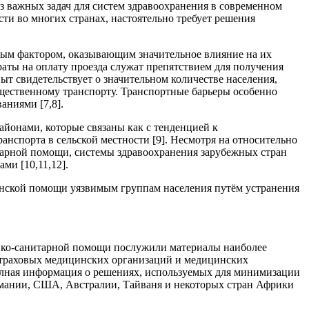
 важных задач для систем здравоохранения в современном
ти во многих странах, настоятельно требует решения
ным фактором, оказывающим значительное влияние на их
аты на оплату проезда служат препятствием для получения
 свидетельствует о значительном количестве населения,
бщественному транспорту. Транспортные барьеры особенно
аниями [7,8].
йонами, которые связаны как с тенденцией к
анспорта в сельской местности [9]. Несмотря на относительно
арной помощи, системы здравоохранения зарубежных стран
ми [10,11,12].
нской помощи уязвимым группам населения путём устранения
ико-санитарной помощи послужили материалы наиболее
 страховых медицинских организаций и медицинских
 полная информация о решениях, используемых для минимизации
ермании, США, Австралии, Тайваня и некоторых стран Африки