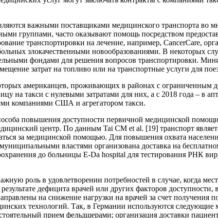
являются важными поставщиками медицинского транспорта во 
ными группами, часто оказывают помощь посредством предоста
ование транспортировки на лечение, например, CancerCare, орг
 больных злокачественными новообразованиями. В некоторых сл
ельными фондами для решения вопросов транспортировки. Мини
змещение затрат на топливо или на транспортные услуги для пое
торых американцев, проживающих в районах с ограниченным до
ницу на такси с нулевыми затратами для них, а с 2018 года – в а
ыми компаниями США и агрегатором такси.
соба повышения доступности первичной медицинской помощи яв
дицинский центр. По данным Tai CM et al. [19] транспорт явля
аться за медицинской помощью. Для повышения охвата населен
 муниципальными властями организована доставка на бесплатно
охранения до больницы E-Da hospital для тестирования РНК вир
жную роль в удовлетворении потребностей в случае, когда мест
езультате дефицита врачей или других факторов доступности, 
аправлены на снижение нагрузки на врачей за счет получения 
цинских технологий. Так, в Германии используются следующие
тоятельный прием фельдшерами; организация доставки пациент