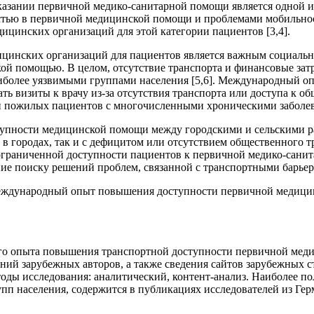
азании первичной медико-санитарной помощи является одной из
ностью в первичной медицинской помощи и проблемами мобильнос
ицинских организаций для этой категории пациентов [3,4].
ицинских организаций для пациентов является важным социаль
ой помощью. В целом, отсутствие транспорта и финансовые затр
олее уязвимыми группами населения [5,6]. Международный опыт
ь визиты к врачу из-за отсутствия транспорта или доступа к о
и пожилых пациентов с многочисленными хроническими заболев
тупности медицинской помощи между городскими и сельскими ра
 городах, так и с дефицитом или отсутствием общественного тр
граниченной доступности пациентов к первичной медико-санит
е поиску решений проблем, связанной с транспортными барьера
международный опыт повышения доступности первичной медици
го опыта повышения транспортной доступности первичной мед
аний зарубежных авторов, а также сведения сайтов зарубежных
Методы исследования: аналитический, контент-анализ. Наиболее
упп населения, содержится в публикациях исследователей из Г