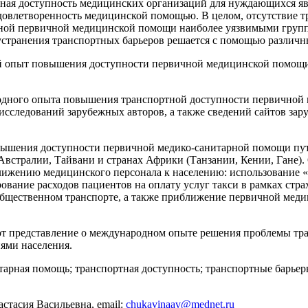
ртная доступность медицинских организаций для нуждающихся 
удовлетворенность медицинской помощью. В целом, отсутствие т
ной первичной медицинской помощи наиболее уязвимыми группа
странения транспортных барьеров решается с помощью различн
й опыт повышения доступности первичной медицинской помощи
ного опыта повышения транспортной доступности первичной м
 исследований зарубежных авторов, а также сведений сайтов з
ышения доступности первичной медико-санитарной помощи путё
Австралии, Тайвани и странах Африки (Танзании, Кении, Гане)
жению медицинского персонала к населению: использование «
вание расходов пациентов на оплату услуг такси в рамках стра
в общественном транспорте, а также приближение первичной мед
т представление о международном опыте решения проблемы тра
ями населения.
тарная помощь; транспортная доступность; транспортные барье
астасия Васильевна, email:
chukavinaav@mednet.ru