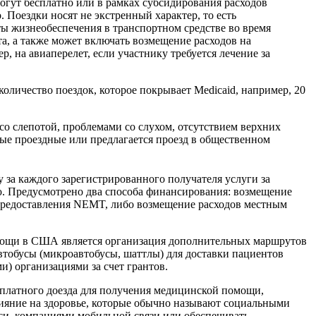
огут бесплатно или в рамках субсидирования расходов
. Поездки носят не экстренный характер, то есть
ты жизнеобеспечения в транспортном средстве во время
а, а также может включать возмещение расходов на
 на авиаперелет, если участнику требуется лечение за
оличество поездок, которое покрывает Medicaid, например, 20
со слепотой, проблемами со слухом, отсутствием верхних
ные проездные или предлагается проезд в общественном
за каждого зарегистрированного получателя услуги за
ю. Предусмотрено два способа финансирования: возмещение
 предоставления NEMT, либо возмещение расходов местным
мощи в США является организация дополнительных маршрутов
тобусы (микроавтобусы, шаттлы) для доставки пациентов
) организациями за счет грантов.
платного доезда для получения медицинской помощи,
лияние на здоровье, которые обычно называют социальными
си, компаниями мобильной связи или обеспечивать