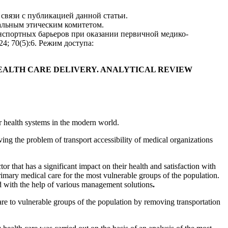
связи с публикацией данной статьи.
альным этическим комитетом.
нспортных барьеров при оказании первичной медико-
24; 70(5):6. Режим доступа:
EALTH CARE DELIVERY. ANALYTICAL REVIEW
or health systems in the modern world.
ng the problem of transport accessibility of medical organizations
tor that has a significant impact on their health and satisfaction with
 primary medical care for the most vulnerable groups of the population.
ved with the help of various management solutions
.
 care to vulnerable groups of the population by removing transportation