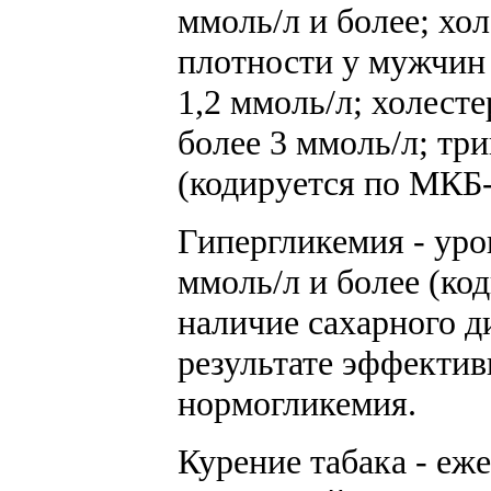
ммоль/л и более; хо
плотности у мужчин 
1,2 ммоль/л; холест
более 3 ммоль/л; тр
(кодируется по МКБ-
Гипергликемия - уро
ммоль/л и более (ко
наличие сахарного ди
результате эффектив
нормогликемия.
Курение табака - еж