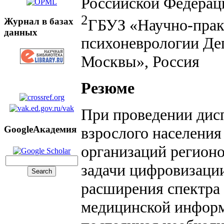
Российской Федераци
2
ГБУЗ «Научно-прак
Журнал в базах
данных
психоневрологии Деп
Москвы», Россия
Резюме
При проведении дис
GoogleАкадемия
взрослого населени
организаций регион
задачи цифровизации
расширения спектра
медицинской информ