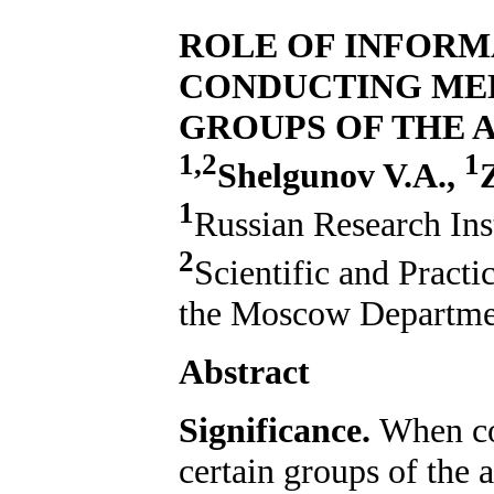
ROLE OF INFORM
CONDUCTING MED
GROUPS OF THE 
1,2
1
Shelgunov V.A.,
1
Russian Research Ins
2
Scientific and Practi
the Moscow Departmen
Abstract
Significance.
When co
certain groups of the 