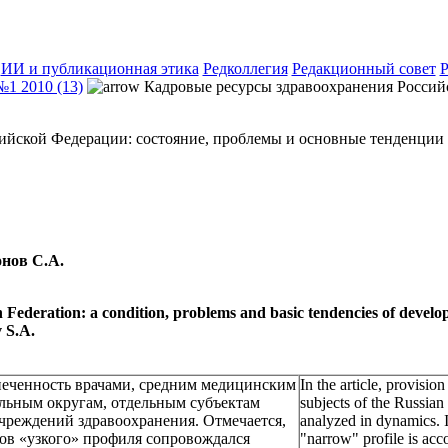
ИИ и публикационная этика
Редколлегия
Редакционный совет
Р
№1 2010 (13)
Кадровые ресурсы здравоохранения Россий
ийской Федерации: состояние, проблемы и основные тенденции 
онов С.А.
 Federation: a condition, problems and basic tendencies of devel
v
S.A.
спеченность врачами, средним медицинским
In the article, provision
льным округам, отдельным субъектам
subjects of the Russian 
чреждений здравоохранения. Отмечается,
analyzed in dynamics. I
тов «узкого» профиля сопровождался
"narrow" profile is acc