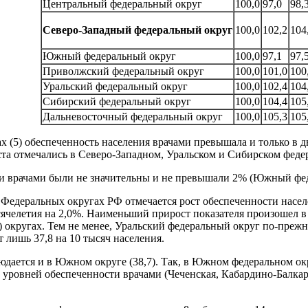
Центральный федеральный округ
100,0
97,0
98,
Северо-Западный федеральный округ
100,0
102,2
104
Южный федеральный округ
100,0
97,1
97,
Приволжский федеральный округ
100,0
101,0
100
Уральский федеральный округ
100,0
102,4
104
Сибирский федеральный округ
100,0
104,4
105
Дальневосточный федеральный округ
100,0
105,3
105
х (5) обеспеченность населения врачами превышала и только в 
а отмечались в Северо-Западном, Уральском и Сибирском федер
и врачами были не значительны и не превышали 2% (Южный фед
 Федеральных округах РФ отмечается рост обеспеченности насел
ысячелетия на 2,0%. Наименьший прирост показателя произошел в
%) округах. Тем не менее, Уральский федеральный округ по-пре
 лишь 37,8 на 10 тысяч населения.
ается и в Южном округе (38,7). Так, в Южном федеральном округ
ю уровней обеспеченности врачами (Чеченская, Кабардино-Балка