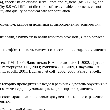
 %), specialists on disease surveillance and hygiene (by 30,7 %), and
by 8,8 %). Different directions of the available tendencies cannot
ity and quality of medical care for population.
соналом, кадровая политика здравоохранения, асимметрия
lic health, asymmetry in health resources provision , a ratio between
очная эффективность системы отечественного здравоохранения
 Г.М., 1995; Лапотников В.А. и соавт., 2001; 2002; Дзугаев
; Расторгуева Т.И., 2009; Ронжина Л.Г., 2009, Сибурина Т.А.,
coll., 2001; Buchan J. et coll., 2002, 2008; Parle J. et coll.,
тегорию проводится не везде в регионах, уровень обучения не
и отмечен среди руководящих кадров здравоохранения.
 своё отражение в правовых документах. Полное отражение
ентах:
и Российской Федерации»;