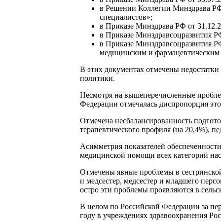
в Решении Коллегии Минздрава РФ 
специалистов»;
в Приказе Минздрава РФ от 31.12.
в Приказе Минздравсоцразвития РФ
в Приказе Минздравсоцразвития Р
медицинским и фармацевтическим о
В этих документах отмечены недостатки
политики.
Несмотря на вышеперечисленные проблем
Федерации отмечалась диспропорция этог
Отмечена несбалансированность подгото
терапевтического профиля (на 20,4%), пе
Асимметрия показателей обеспеченности
медицинской помощи всех категорий нас
Отмечены явные проблемы в сестринской
и медсестер, медсестер и младшего перс
остро эти проблемы проявляются в сельс
В целом по Российской Федерации за пери
году в учреждениях здравоохранения Росс