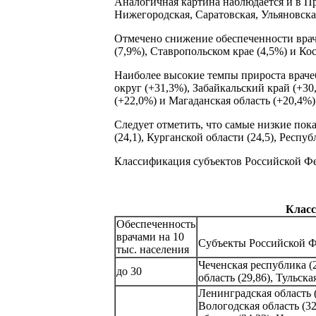
Аналогичная картина наблюдается и в Пр
Нижегородская, Саратовская, Ульяновская
Отмечено снижение обеспеченности врача
(7,9%), Ставропольском крае (4,5%) и Ко
Наиболее высокие темпы прироста враче
округ (+31,3%), Забайкальский край (+3
(+22,0%) и Магаданская область (+20,4%)
Следует отметить, что самые низкие пок
(24,1), Курганской области (24,5), Респу
Классификация субъектов Российской Фе
Класс
Обеспеченность
врачами на 10
Субъекты Российской 
тыс. населения
Чеченская республика (2
до 30
область (29,86), Тульская
Ленинградская область (
Вологодская область (32