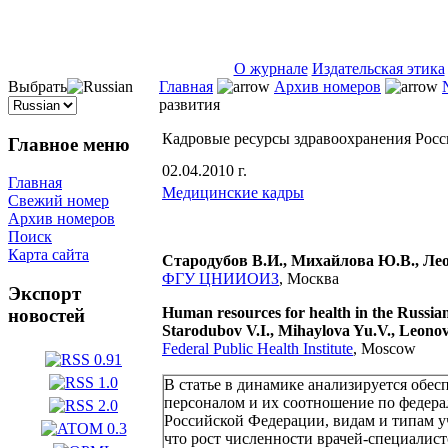
ISSN 2071-5021
О журнале
Издательская этика
Выбрать
Главная
Архив номеров
развития
Кадровые ресурсы здравоохранения Росс
Главное меню
02.04.2010 г.
Главная
Медицинские кадры
Свежий номер
Архив номеров
Поиск
Карта сайта
Стародубов В.И., Михайлова Ю.В., Ле
ФГУ ЦНИИОИЗ
, Москва
Экспорт
Human resources for health in the Russian
новостей
Starodubov
V.I.
, Mihaylova
Yu.V.
, Leono
Federal Public Health Institute
, Moscow
В статье в динамике анализируется обе
персоналом и их соотношение по федера
Российской Федерации, видам и типам у
что рост численности врачей-специалис