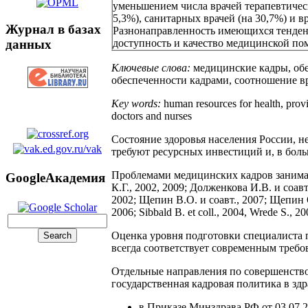
уменьшением числа врачей терапевтическ
5,3%), санитарных врачей (на 30,7%) и в
Журнал в базах
Разнонаправленность имеющихся тенден
данных
доступность и качество медицинской п
Ключевые слова:
медицинские кадры, обе
обеспеченности кадрами, соотношение вр
Key words:
human resources for health, provis
doctors and nurses
Состояние здоровья населения России, н
требуют ресурсных инвестиций и, в боль
Проблемами медицинских кадров занимали
GoogleАкадемия
К.Г., 2002, 2009; Долженкова И.В. и соавт
2002; Щепин В.О. и соавт., 2007; Щепин О.П.
2006; Sibbald B. et coll., 2004, Wrede S., 20
Оценка уровня подготовки специалиста п
всегда соответствует современным треб
Отдельные направления по совершенство
государственная кадровая политика в з
в Приказе Минздрава РФ от 03.07.