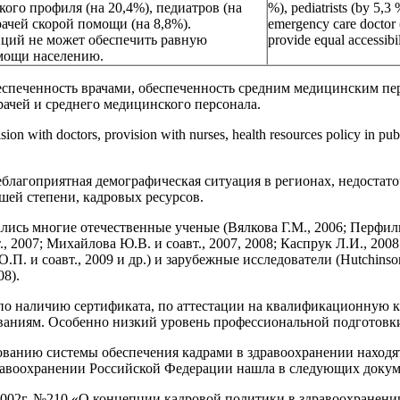
ого профиля (на 20,4%), педиатров (на
%), pediatrists (by 5,3
рачей скорой помощи (на 8,8%).
emergency care doctor (
ций не может обеспечить равную
provide equal accessibil
омощи населению.
спеченность врачами, обеспеченность средним медицинским пер
ачей и среднего медицинского персонала.
ion with doctors, provision with nurses, health resources policy in pub
еблагоприятная демографическая ситуация в регионах, недостат
шей степени, кадровых ресурсов.
сь многие отечественные ученые (Вялкова Г.М., 2006; Перфильева
., 2007; Михайлова Ю.В. и соавт., 2007, 2008; Каспрук Л.И., 2008
 и соавт., 2009 и др.) и зарубежные исследователи (Hutchinson L. et 
08).
о наличию сертификата, по аттестации на квалификационную ка
ованиям. Особенно низкий уровень профессиональной подготовк
ванию системы обеспечения кадрами в здравоохранении находят
дравоохранении Российской Федерации нашла в следующих докум
2002г. №210 «О концепции кадровой политики в здравоохранени