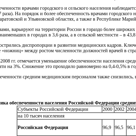
ченности врачами городского и сельского населения наблюдается
7 раза). На порядок и более обеспеченность врачами городского
аратовской и Ульяновской областях, а также в Республике Марий
чами, варьируют на территории России в гораздо более широких 
именьших в городах в 3,6 раза, а в сельской местности – в 43,8 
бострились диспропорции в развитии медицинских кадров. Ключ
е «ножниц» между ростом численности должностей врачей в стр
2008 гг. отмечается уменьшение обеспеченности населения сред
очти на 3%. Снижение это проходило равномерно на 0,4-0,5% в го
печенности средним медицинским персоналом также снизились, 
ика обеспеченности населения Российской Федерации средн
Субъекты Российской Федерации
2000
2002
200
на 10 тысяч населения
Российская Федерация
96,9
96,5
96,1