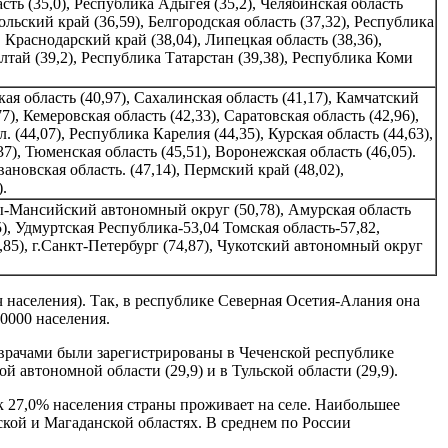
асть (35,0), Республика Адыгея (35,2), Челябинская область
ольский край (36,59), Белгородская область (37,32), Республика
 Краснодарский край (38,04), Липецкая область (38,36),
лтай (39,2), Республика Татарстан (39,38), Республика Коми
кая область (40,97), Сахалинская область (41,17), Камчатский
7), Кемеровская область (42,33), Саратовская область (42,96),
(44,07), Республика Карелия (44,35), Курская область (44,63),
7), Тюменская oбласть (45,51), Воронежская область (46,05).
ановская область. (47,14), Пермский край (48,02),
.
нты-Мансийский автономный округ (50,78), Амурская область
55), Удмуртская Республика-53,04 Томская область-57,82,
8,85), г.Санкт-Петербург (74,87), Чукотский автономный округ
яч населения). Так, в республике Северная Осетия-Алания она
 10000 населения.
и врачами были зарегистрированы в Чеченской республике
ой автономной области (29,9) и в Тульской области (29,9).
ак 27,0% населения страны проживает на селе. Наибольшее
ской и Магаданской областях. В среднем по России