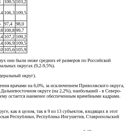
3
100,5
103,2
,4
106,3
109,5
5
97,4
98,0
,8
100,8
99,7
,4
107,2
109,2
,4
106,9
109,5
,0
105,6
105,9
двух они были ниже средних её размеров по Российской
альных округах (9,2-9,5%).
еральный округ).
ения врачами на 6,0%, за исключением Приволжского округа,
 Дальневосточном округе (на 2,2%), наибольший - в Северо-
жнему остается наименее обеспеченным врачебными кадрами.
е, как в целом, так в 9 из 13 субъектов, входящих в этот
рская Республики, Республика Ингушетия, Ставропольский