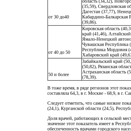
область (34,32), Новгор
(35,59), Свердловская о
Дагестан (37,77), Ненец
от 30 до40
Кабардино-Балкарская Ре
(39,86).
Кировская область (40,3
край (41,46), Алтайский 
Ямало-Ненецкий автономн
Чувашская Республика (4
Республика Мордовия (46
от 40 до 50
Хабаровский край (49,63
Забайкальский край (50
(50,82), Рязанская облас
Астраханская область (5
50 и более
(78,39).
В тоже время, в ряде регионов этот пока
составляла 64,3, в г. Москве - 68,9, в г.
Следует отметить, что самые низкие пок
(24,1), Курганской области (24,5), Респу
Доля врачей, работающих в сельской мест
значение этот показатель имеет в Респу
обеспеченность врачами городского насел