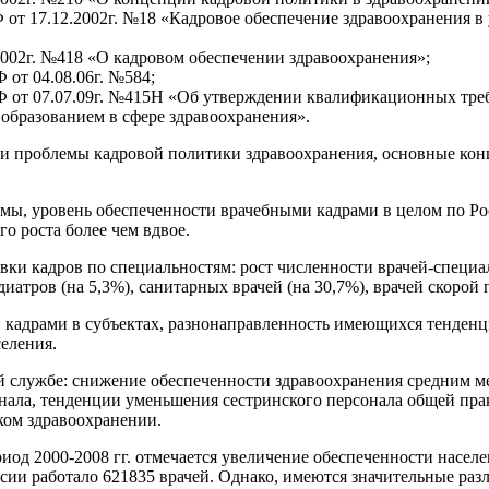
от 17.12.2002г. №18 «Кадровое обеспечение здравоохранения в 
2002г. №418 «О кадровом обеспечении здравоохранения»;
 от 04.08.06г. №584;
Ф от 07.07.09г. №415Н «Об утверждении квалификационных тре
бразованием в сфере здравоохранения».
 и проблемы кадровой политики здравоохранения, основные кон
ы, уровень обеспеченности врачебными кадрами в целом по Росс
о роста более чем вдвое.
вки кадров по специальностям: рост численности врачей-специа
диатров (на 5,3%), санитарных врачей (на 30,7%), врачей скорой 
 кадрами в субъектах, разнонаправленность имеющихся тенденци
еления.
 службе: снижение обеспеченности здравоохранения средним м
онала, тенденции уменьшения сестринского персонала общей прак
ком здравоохранении.
од 2000-2008 гг. отмечается увеличение обеспеченности населен
ии работало 621835 врачей. Однако, имеются значительные разли