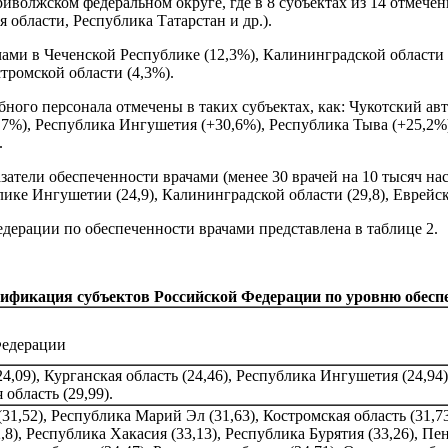
иволжском федеральном округе, где в 8 субъектах из 14 отмечен
 области, Республика Татарстан и др.).
ми в Чеченской Республике (12,3%), Калининградской области (
стромской области (4,3%).
бного персонала отмечены в таких субъектах, как: Чукотский 
0,7%), Республика Ингушетия (+30,6%), Республика Тыва (+25,2
.
азатели обеспеченности врачами (менее 30 врачей на 10 тысяч н
блике Ингушетии (24,9), Калининградской области (29,8), Еврейск
дерации по обеспеченности врачами представлена в таблице 2.
ификация субъектов Российской Федерации по уровню обеспеч
Федерации
4,09), Курганская область (24,46), Республика Ингушетия (24,94
 область (29,99).
31,52), Республика Марий Эл (31,63), Костромская область (31,73)
,8), Республика Хакасия (33,13), Рecпублика Бурятия (33,26), Пен