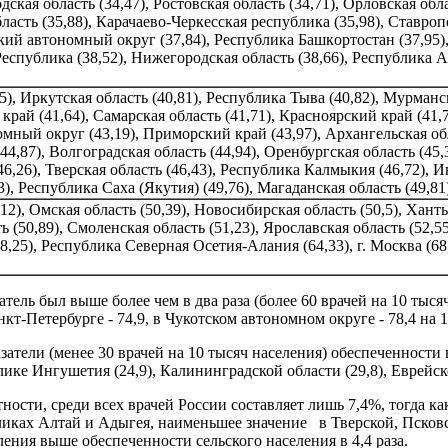
одская область (34,47), Ростовская область (34,71), Орловская обл
бласть (35,88), Карачаево-Черкесская республика (35,98), Ставроп
кий автономный округ (37,84), Республика Башкopтoстан (37,95),
спублика (38,52), Нижегородская область (38,66), Республика А
5), Иркутская область (40,81), Республика Тыва (40,82), Мурманс
край (41,64), Самарская область (41,71), Красноярский край (41,7
ый округ (43,19), Приморский край (43,97), Архангельская обл. 
4,87), Волгоградская область (44,94), Оренбургская область (45,3
,26), Тверская область (46,43), Республика Калмыкия (46,72), Ив
), Республика Саха (Якутия) (49,76), Магаданская область (49,81)
,12), Омская область (50,39), Новосибирская область (50,5), Ха
ть (50,89), Смоленская область (51,23), Ярославская область (52,
8,25), Республика Северная Осетия-Алания (64,33), г. Москва (6
затель был выше более чем в два раза (более 60 врачей на 10 тыс
 Санкт-Петербурге - 74,9, в Чукотском автономном округе - 78,4 на
азатели (менее 30 врачей на 10 тысяч населения) обеспеченност
блике Ингушетия (24,9), Калининградской области (29,8), Еврейск
ности, среди всех врачей России составляет лишь 7,4%, тогда к
бликах Алтай и Адыгея, наименьшее значение в Тверской, Псков
ения выше обеспеченности сельского населения в 4,4 раза.