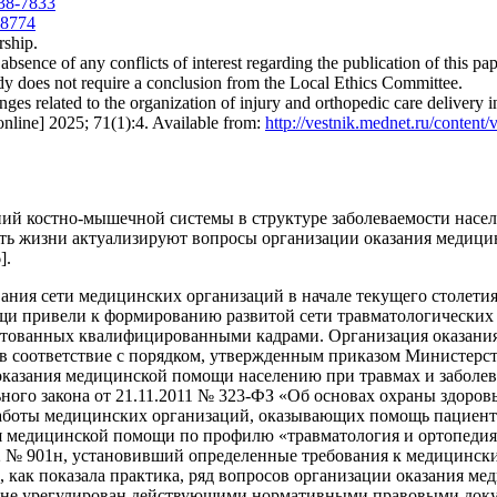
638-7833
-8774
rship.
bsence of any conflicts of interest regarding the publication of this pap
dy does not require a conclusion from the Local Ethics Committee.
s related to the organization of injury and orthopedic care delivery in
 online] 2025; 71(1):4. Available from:
http://vestnik.mednet.ru/content/
ий костно-мышечной системы в структуре заболеваемости насел
ь жизни актуализируют вопросы организации оказания медицин
].
ния сети медицинских организаций в начале текущего столетия
и привели к формированию развитой сети травматологических 
тованных квалифицированными кадрами. Организация оказани
 в соответствие с порядком, утвержденным приказом Министерст
оказания медицинской помощи населению при травмах и заболе
ьного закона от 21.11.2011 № 323-ФЗ «Об основах охраны здоро
аботы медицинских организаций, оказывающих помощь пациента
ия медицинской помощи по профилю «травматология и ортопеди
12 № 901н, установивший определенные требования к медицинс
о, как показала практика, ряд вопросов организации оказания 
я не урегулирован действующими нормативными правовыми докум