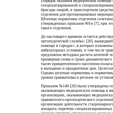
Порядок оказания медицинской помощи 
специализированной и специализированн
бригады скорой, в транспортном средст
отделения для противошоковых мероприя
Штатные нормативы отделения сочетанно
утвержденных приказом 901н [7], при эт
такого отделения.
До настоящего времени остается действ
ортопедической службы» [20], вышедший
помощи в городах», в которых изложен
амбулаторных условиях, в том числе тра
предложена методика расчета штатной ч
примерная схема и сроки динамического 
тысяч прикрепленного населения полагал
в выходные и праздничные дни. Целесоо
Однако штатные нормативы и нормативы
уровня травматизма в регионе не устано
Приказом №140 [20] были утверждены по
оказывающих медицинскую помощь в амбу
организациях, оказывающих медицинскую
травматолого-ортопедического отделений
организации деятельности стационарног
аппарата; перечень специализированных