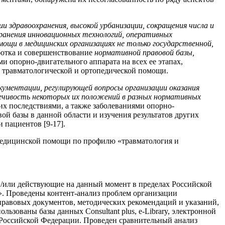
и здравоохранения, высокой урбанизации, сокращения числа и
транения инновационных технологий, оперативных
ощи в медицинских организациях не только государственной,
ботка и совершенствование
нормативной правовой базы,
 опорно-двигательного аппарата на всех ее этапах,
 травматологической и ортопедической помощи.
ументации, регулирующей вопросы организации оказания
ечивость некоторых их положений в разных нормативных
х последствиями, а также заболеваниями опорно-
вой базы в данной области и изучения результатов других
 пациентов [9-17].
медицинской помощи по профилю «травматология и
/или действующие на данный момент в пределах Российской
. Проведены контент-анализ проблем организации
равовых документов, методических рекомендаций и указаний,
ьзованы базы данных Consultant plus, e-Library, электронной
Российской Федерации. Проведен сравнительный анализ