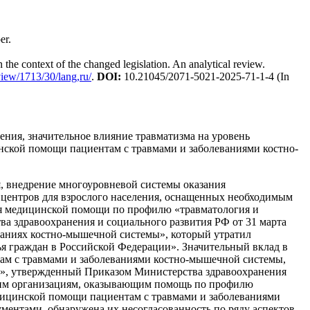
er.
 the context of the changed legislation. An analytical review.
view/1713/30/lang,ru/
.
DOI
:
10.21045/2071-5021-2025-71-1-4 (In
ения, значительное влияние травматизма на уровень
ской помощи пациентам с травмами и заболеваниями костно-
, внедрение многоуровневой системы оказания
центров для взрослого населения, оснащенных необходимым
я медицинской помощи по профилю «травматология и
ва здравоохранения и социального развития РФ от 31 марта
ваниях костно-мышечной системы», который утратил
вья граждан в Российской Федерации». Значительный вклад в
м с травмами и заболеваниями костно-мышечной системы,
я», утвержденный Приказом Министерства здравоохранения
ким организациям, оказывающим помощь по профилю
медицинской помощи пациентам с травмами и заболеваниями
ентами, обнаружена их несогласованность по ряду аспектов