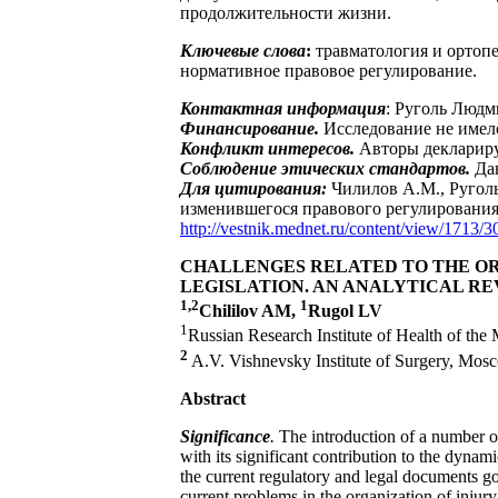
продолжительности жизни.
Ключевые слова
:
травматология и ортоп
нормативное правовое регулирование.
Контактная информация
: Руголь Людм
Финансирование.
Исследование не имел
Конфликт интересов.
Авторы деклариру
Соблюдение этических стандартов.
Дан
Для цитирования:
Чилилов А.М., Ругол
изменившегося правового регулирования
http://vestnik.mednet.ru/content/view/1713/30
CHALLENGES RELATED TO THE OR
LEGISLATION. AN ANALYTICAL R
1,2
1
Chililov AM,
Rugol LV
1
Russian Research Institute of Health of the
2
A.V. Vishnevsky Institute of Surgery, Mos
Abstract
Significance
.
The introduction of a number of
with its significant contribution to the dynam
the current regulatory and legal documents gov
current problems in the organization of injury