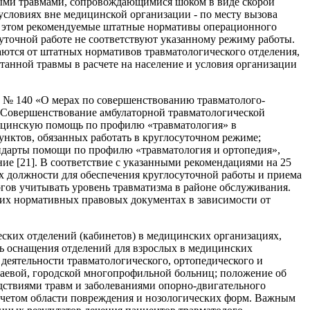
ыми травмами, сопровождающимися шоком в виде скорой
словиях вне медицинской организации - по месту вызова
ри этом рекомендуемые штатные нормативы операционного
точной работе не соответствуют указанному режиму работы.
ются от штатных нормативов травматологического отделения,
танной травмы в расчете на население и условия организации
. № 140 «О мерах по совершенствованию травматолого-
«Совершенствование амбулаторной травматологической
ицинскую помощь по профилю «травматология» в
унктов, обязанных работать в круглосуточном режиме;
ндарты помощи по профилю «травматология и ортопедия»,
ие [21]. В соответствие с указанными рекомендациями на 25
ых должности для обеспечения круглосуточной работы и приема
гов учитывать уровень травматизма в районе обслуживания.
их нормативных правовых документах в зависимости от
ских отделений (кабинетов) в медицинских организациях,
ь оснащения отделений для взрослых в медицинских
еятельности травматологического, ортопедического и
краевой, городской многопрофильной больниц; положение об
дствиями травм и заболеваниями опорно-двигательного
 учетом области повреждения и нозологических форм. Важным