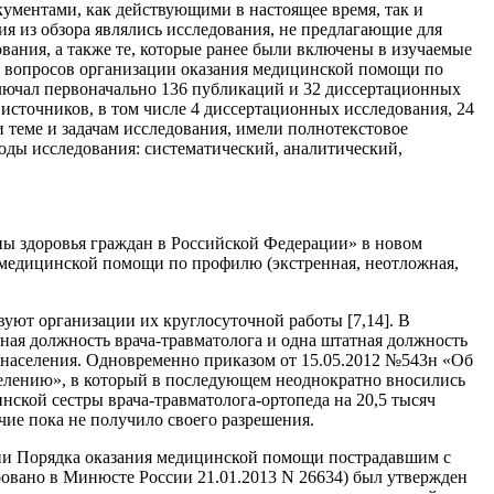
ментами, как действующими в настоящее время, так и
я из обзора являлись исследования, не предлагающие для
ания, а также те, которые ранее были включены в изучаемые
 вопросов организации оказания медицинской помощи по
ключал первоначально 136 публикаций и 32 диссертационных
 источников, в том числе 4 диссертационных исследования, 24
и теме и задачам исследования, имели полнотекстовое
оды исследования: систематический, аналитический,
аны здоровья граждан в Российской Федерации» в новом
медицинской помощи по профилю (экстренная, неотложная,
уют организации их круглосуточной работы [7,14]. В
ная должность врача-травматолога и одна штатная должность
о населения. Одновременно приказом от 15.05.2012 №543н «Об
елению», в который в последующем неоднократно вносились
нской сестры врача-травматолога-ортопеда на 20,5 тысяч
ечие пока не получило своего разрешения.
ении Порядка оказания медицинской помощи пострадавшим с
вано в Минюсте России 21.01.2013 N 26634) был утвержден