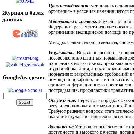
Цель исследования:
установить основны
ортопедия» в условиях изменившегося п
Журнал в базах
данных
Материалы и методы
.
Изучены основны
Федерации, регламентирующие организа
организации медицинской помощи по про
Методы: сравнительного анализа, систем
Результаты
. Выявлены основные пробл
несовершенство штатных нормативов дл
их в разных нормативных правовых доку
и уровней оказания, а также в зависимос
нормативно закрепленных требований к 
GoogleАкадемия
помощи по профилю, низкий показатель 
единого информационного пространства в
пострадавших, профилактики травматизм
Обсуждение.
Пересмотр порядков оказа
регулирующих оказание медицинской пом
Требуют решения вопросы статистическог
оказание случаев высокотехнологичной 
Заключение
Установленные основные пр
доступности и высокого качества, потен