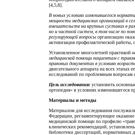
[4,5,8].
В новых условиях изменившегося нормати
мощности медицинских организаций в се
вмешательств на крупных суставах в рам
но и частной систем, в том числе по по
регулирующей вопросы
организации оказ
активизация профилактической работы, 
Установленное многолетней практикой
н
медицинской помощи пациентам с травма
правовых документах в условиях возрас
двигательного аппарата на всех этапах е
исследований по проблемным вопросам о
Цель исследования:
установить основны
ортопедия» в условиях изменившегося п
Материалы и методы
Материалом для исследования послужил
Федерации, регламентирующие оказание
медицинской помощи по профилю «травм
клинических рекомендаций, установлены 
библиотеки диссертаций, нормативных д