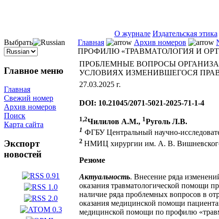
ISSN 2071-5021
О журнале
Издательская этика
Выбрать
Главная
Архив номеров
ПРОФИЛЮ «ТРАВМАТОЛОГИЯ И ОРТ
ПРОБЛЕМНЫЕ ВОПРОСЫ ОРГАНИЗА
Главное меню
УСЛОВИЯХ ИЗМЕНИВШЕГОСЯ ПРАВ
27.03.2025 г.
Главная
Свежий номер
DOI: 10.21045/2071-5021-2025-71-1-4
Архив номеров
Поиск
1,2
1
Чилилов А.М.,
Руголь Л.В.
Карта сайта
1
ФГБУ Центральный научно-исследовател
2
Экспорт
НМИЦ хирургии им. А. В. Вишневского 
новостей
Резюме
Актуальность
. Внесение ряда изменен
оказания травматологической помощи пр
наличие ряда проблемных вопросов в о
оказания медицинской помощи пациентам 
медицинской помощи по профилю «травма