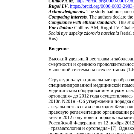
Chililov A M
,
https://orcid.org/0000-0001-9
Rugol LV
,
https://orcid.org/0000-0003-2983
Acknowledgments.
The study had no sponso
Competing interests.
The authors declare the a
Compliance with ethical standards.
This stu
For citation:
Chililov AM, Rugol LV. Challenge
Social'nye aspekty zdorov'a naselenia
[serial
Rus).
Введение
Высокий удельный вес травм и заболеван
смертности и среднюю продолжительност
мышечной системы на всех ее этапах [1-6
Структурно-функциональные преобразова
специализированной медицинской помощ
медицинским оборудованием и укомплек
ортопедия» до 2012 года осуществлялась
2010г. N201н «Об утверждении порядка 
актуальность в связи с выходом Федерал
правовую регламентацию организации р
внес в 2012 году новый порядок оказан
Российской Федерации от 12 ноября 20
«травматология и ортопедия» [7]. Однак
опорно-двигательного аппарата оказалс