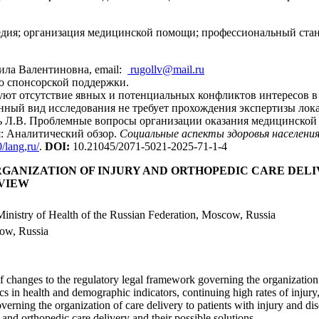
едия; организация медицинской помощи; профессиональный стан
ила Валентиновна, email:
rugollv@mail.ru
о спонсорской поддержки.
ют отсутствие явных и потенциальных конфликтов интересов в 
ный вид исследования не требует прохождения экспертизы лок
ь Л.В. Проблемные вопросы организации оказания медицинской
: Аналитический обзор.
Социальные аспекты здоровья населени
/lang,ru/
.
DOI
:
10.21045/2071-5021-2025-71-1-4
GANIZATION OF INJURY AND ORTHOPEDIC CARE DELI
EVIEW
 Ministry of Health of the Russian Federation, Moscow, Russia
cow, Russia
 changes to the regulatory legal framework governing the organization o
ics in health and demographic indicators, continuing high rates of injury
erning the organization of care delivery to patients with injury and dise
 and orthopedic care delivery and their possible solutions.