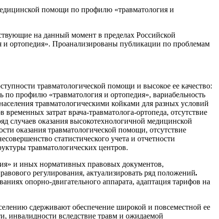
медицинской помощи по профилю «травматология и
твующие на данный момент в пределах Российской
 и ортопедия». Проанализированы публикации по проблемам
тупности травматологической помощи и высокое ее качество:
по профилю «травматология и ортопедия», вариабельность
населения травматологическими койками для разных условий
в временных затрат врача-травматолога-ортопеда, отсутствие
ряд случаев оказания высокотехнологичной медицинской
сти оказания травматологической помощи, отсутствие
есовершенство статистического учета и отчетности
руктуры травматологических центров.
дия» и иных нормативных правовых документов,
авового регулирования, актуализировать ряд положений
.
ваниях опорно-двигательного аппарата, адаптация тарифов на
селению сдерживают обеспечение широкой и повсеместной ее
ти, инвалидности вследствие травм и ожидаемой