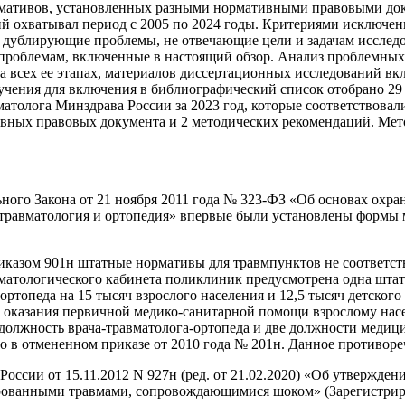
мативов, установленных разными нормативными правовыми доку
 охватывал период с 2005 по 2024 годы. Критериями исключени
 дублирующие проблемы, не отвечающие цели и задачам исследов
проблемам, включенные в настоящий обзор. Анализ проблемных
а всех ее этапах, материалов диссертационных исследований в
изучения для включения в библиографический список отобрано 29
матолога Минздрава России за 2023 год, которые соответствовал
ивных правовых документа и 2 методических рекомендаций. Мет
ного Закона от 21 ноября 2011 года № 323-ФЗ «Об основах охр
травматология и ортопедия» впервые были установлены формы 
иказом 901н штатные нормативы для травмпунктов не соответств
матологического кабинета поликлиник предусмотрена одна штат
ортопеда на 15 тысяч взрослого населения и 12,5 тысяч детског
 оказания первичной медико-санитарной помощи взрослому нас
должность врача-травматолога-ортопеда и две должности медици
ыло в отмененном приказе от 2010 года № 201н. Данное противор
России от 15.11.2012 N 927н (ред. от 21.02.2020) «Об утвержд
ованными травмами, сопровождающимися шоком» (Зарегистриро