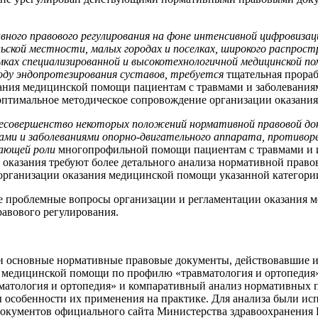
вного правового регулирования на фоне интенсивной цифровизаци
льской местности, малых городах и поселках, широкого распрос
ках специализированной и высокотехнологичной медицинской пом
воду эндопротезирования суставов, требуется
тщательная прора
ания медицинской помощи пациентам с травмами и заболеваниями
оптимальное методическое сопровождение организации оказания
есовершенство некоторых положений нормативной правовой док
ми и заболеваниями опорно-двигательного аппарата, противор
тающей роли
многопрофильной помощи пациентам с травмами и и
е оказания требуют более детального анализа нормативной право
рганизации оказания медицинской помощи указанной категории
е проблемные вопросы организации и регламентации оказания 
равового регулирования.
и основные нормативные правовые документы, действовавшие и
 медицинской помощи по профилю «травматология и ортопедия»
атология и ортопедия» и компаративный анализ нормативных п
особенности их применения на практике. Для анализа были испол
окументов официального сайта Министерства здравоохранения 