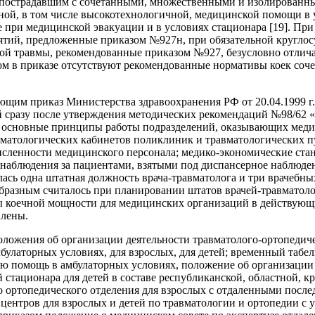
пострадавшим с сочетанными, множественными и изолированн
ой, в том числе высокотехнологичной, медицинской помощи в у
ве при медицинской эвакуации и в условиях стационара [19]. П
тий, предложенные приказом №927н, при обязательной круглосу
й травмы, рекомендованные приказом №927, безусловно отлича
ом в приказе отсутствуют рекомендованные нормативы коек соче
ующим приказ Министерства здравоохранения РФ от 20.04.1999 г
 сразу после утверждения методических рекомендаций №98/62 
ы основные принципы работы подразделений, оказывающих мед
вматологических кабинетов поликлиник и травматологических п
исленности медицинского персонала; медико-экономические ста
наблюдения за пациентами, взятыми под диспансерное наблюден
ась одна штатная должность врача-травматолога и три врачебн
бразным считалось при планировании штатов врачей-травматоло
 коечной мощности для медицинских организаций в действующ
влены.
ложения об организации деятельности травматолого-ортопедиче
латорных условиях, для взрослых, для детей; временный табел
 помощь в амбулаторных условиях, положение об организации д
 стационара для детей в составе республиканской, областной, 
о ортопедического отделения для взрослых с отдаленными после
 центров для взрослых и детей по травматологии и ортопедии с