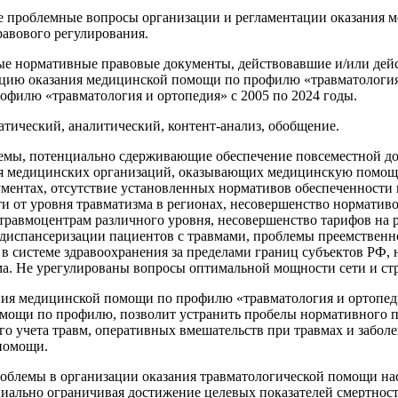
е проблемные вопросы организации и регламентации оказания 
равового регулирования.
е нормативные правовые документы, действовавшие и/или дейс
цию оказания медицинской помощи по профилю «травматология
филю «травматология и ортопедия» с 2005 по 2024 годы.
атический, аналитический, контент-анализ, обобщение.
емы, потенциально сдерживающие обеспечение повсеместной дос
я медицинских организаций, оказывающих медицинскую помощь 
ментах, отсутствие установленных нормативов обеспеченности 
ти от уровня травматизма в регионах, несовершенство нормативо
травмоцентрам различного уровня, несовершенство тарифов на 
диспансеризации пациентов с травмами, проблемы преемственно
 системе здравоохранения за пределами границ субъектов РФ, н
а. Не урегулированы вопросы оптимальной мощности сети и ст
ния медицинской помощи по профилю «травматология и ортопе
ощи по профилю, позволит устранить пробелы нормативного пр
о учета травм, оперативных вмешательств при травмах и заболе
помощи.
облемы в организации оказания травматологической помощи на
циально ограничивая достижение целевых показателей смертнос