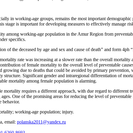
ially in working-age groups, remains the most important demographic pro
this stage is important for developing measures to effectively manage ris
lity among working-age population in the Amur Region from preventable
der specifics.
on of the deceased by age and sex and cause of death” and form 4ph 
ortality rate was increasing at a slower rate than the overall mortalit
tribution of female mortality to the overall level of preventable caus
 growing due to deaths that could be avoided by primary prevention, wit
ity structure. Significant gender and intraregional differentiation of mor
able mortality among female population is alarming.
le mortality requires a different approach, with due regard to different 
g ages. One of the promising areas for reducing the level of preventable 
ve behavior.
ortality; working-age population; injury.
a, email:
polanska2011@yandex.ru
001-6260-8693