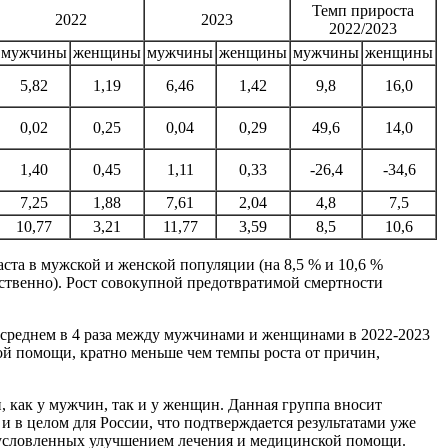
Темп прироста
2022
2023
2022/2023
мужчины
женщины
мужчины
женщины
мужчины
женщины
5,82
1,19
6,46
1,42
9,8
16,0
0,02
0,25
0,04
0,29
49,6
14,0
1,40
0,45
1,11
0,33
-26,4
-34,6
7,25
1,88
7,61
2,04
4,8
7,5
10,77
3,21
11,77
3,59
8,5
10,6
аста в мужской и женской популяции (на 8,5 % и 10,6 %
етственно). Рост совокупной предотвратимой смертности
 среднем в 4 раза между мужчинами и женщинами в 2022-2023
ой помощи, кратно меньше чем темпы роста от причин,
 как у мужчин, так и у женщин. Данная группа вносит
и в целом для России, что подтверждается результатами уже
обусловленных улучшением лечения и медицинской помощи.