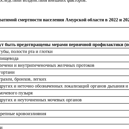
оследствий воздействия внешних факторов.
тимой смертности населения Амурской области в 2022 и 2023 
ут быть предотвращены мерами первичной профилактики (п
убы, полости рта и глотки
 пищевода
 печени и внутрипеченочных желчных протоков
гортани
рахеи, бронхов, легких
других и неточно обозначенных локализаций органов дыхания и
мочевого пузыря
других и неуточненных мочевых органов
ерепные кровоизлияния
ни