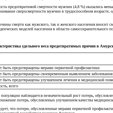
роста предотвратимой смертности мужчин (4,8 %) оказались мень
внимание сверхсмертности мужчин в трудоспособном возрасте, о
чины смерти как мужского, так и женского населения вносит с
еденческих моделей населения в области самосохранительного по
ктеристика удельного веса предотвратимых причин в Амурско
т быть предотвращены мерами первичной профилактики
т быть предотвращены своевременным выявлением заболевания
т быть предотвращены улучшением лечения и медицинской по
сть, всего
 популяции наблюдается незначительный рост потерь, обусловл
 снижение потерь, обусловленых улучшением качества медицинск
едует, что потери, обусловленные мерами первичной профилакти