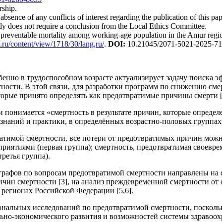
rship.
absence of any conflicts of interest regarding the publication of this pap
dy does not require a conclusion from the Local Ethics Committee.
 preventable mortality among working-age population in the Amur regi
t.ru/content/view/1718/30/lang,ru/
.
DOI
:
10.21045/2071-5021-2025-71-
обенно в трудоспособном возрасте актуализирует задачу поиска
тности. В этой связи, для разработки программ по снижению сме
орые принято определять как предотвратимые причины смерти [
понимается «смертность в результате причин, которые опреде
знаний и практики, в определённых возрастно-половых группах 
атимой смертности, все потери от предотвратимых причин можн
риятиями (первая группа); смертность, предотвратимая своевр
ретья группа).
афов по вопросам предотвратимой смертности направлены на о
чин смертности [3], на анализ преждевременной смертности от о
регионах Российской Федерации [5,6].
нальных исследований по предотвратимой смертности, посколь
льно-экономического развития и возможностей системы здравоохр