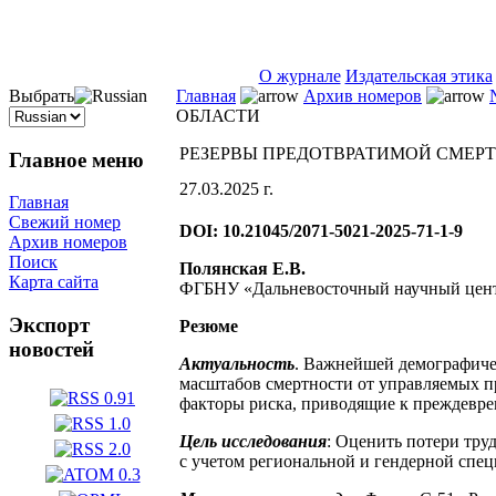
ISSN 2071-5021
О журнале
Издательская этика
Выбрать
Главная
Архив номеров
ОБЛАСТИ
РЕЗЕРВЫ ПРЕДОТВРАТИМОЙ СМЕР
Главное меню
27.03.2025 г.
Главная
Свежий номер
DOI: 10.21045/2071-5021-2025-71-1-9
Архив номеров
Поиск
Полянская Е.В.
Карта сайта
ФГБНУ «Дальневосточный научный центр
Экспорт
Резюме
новостей
Актуальность
. Важнейшей демографиче
масштабов смертности от управляемых пр
факторы риска, приводящие к преждевре
Цель исследования
: Оценить потери тру
с учетом региональной и гендерной спе