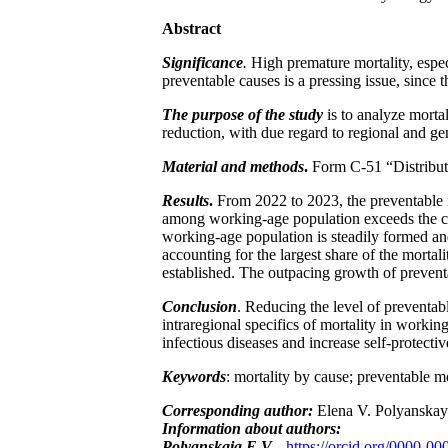
Abstract
Significance
.
High premature mortality, espec
preventable causes is a pressing issue, since 
The purpose of the study
is to analyze morta
reduction, with due regard to regional and gen
Material and methods
.
Form C-51 “Distributi
Results
.
From 2022 to 2023, the preventable m
among working-age population exceeds the con
working-age population is steadily formed and
accounting for the largest share of the mortal
established. The outpacing growth of prevent
Conclusion
. Reducing the level of preventab
intraregional specifics of mortality in workin
infectious diseases and increase self-protecti
Keywords
: mortality by cause; preventable m
Corresponding author:
Elena V. Polyanskay
Information about authors:
Polyanskaia E.V.
.,
https://orcid.org/0000-0