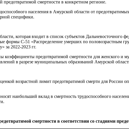
й предотвратимой смертности в конкретном регионе.
доспособного населения в Амурской области от предотвратимых п
ерной специфики.
ласти, которая входит в список субъектов Дальневосточного фе
е формы С-51 «Распределение умерших по половозрастным гру
» за 2022-2023 гг.
ы коэффициенты предотвратимой смертности для женского и му
авлений в разрезе муниципальных образований Амурской област
оценкой возрастной лимит предотвратимой смерти для России опре
носят наибольший вклад в смертность трудоспособного населен
и.
едотвратимой смертности в соответствии со стадиями предот