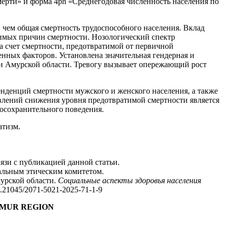
ерти» и форма 4ph «Среднегодовая численность населения по
 чем общая смертность трудоспособного населения. Вклад
имых причин смертности. Нозологический спектр
а счет смертности, предотвратимой от первичной
енных факторов. Установлена значительная гендерная и
 Амурской области. Тревогу вызывает опережающий рост
енденций смертности мужского и женского населения, а также
влений снижения уровня предотвратимой смертности является
осохранительного поведения.
атизм.
язи с публикацией данной статьи.
альным этическим комитетом.
мурской области.
Социальные аспекты здоровья населения
.21045/2071-5021-2025-71-1-9
AMUR REGION