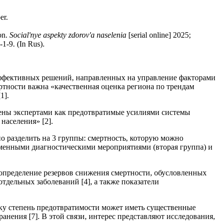
er.
on.
Social'nye aspekty zdorov'a naselenia
[serial online] 2025;
1-9. (In Rus).
 эффективных решений, направленных на управление факторами
ртности важна «качественная оценка региона по трендам
1].
лены экспертами как предотвратимые усилиями системы
населения» [2].
о разделить на 3 группы: смертность, которую можно
еменными диагностическими мероприятиями (вторая группа) и
пределение резервов снижения смертности, обусловленных
тдельных заболеваний [4], а также показатели
ку степень предотвратимости может иметь существенные
анения [7]. В этой связи, интерес представляют исследования,