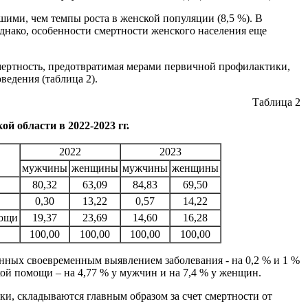
шими, чем темпы роста в женской популяции (8,5 %). В
днако, особенности смертности женского населения еще
мертность, предотвратимая мерами первичной профилактики,
ведения (таблица 2).
Таблица 2
й области в 2022-2023 гг.
2022
2023
мужчины
женщины
мужчины
женщины
80,32
63,09
84,83
69,50
0,30
13,22
0,57
14,22
мощи
19,37
23,69
14,60
16,28
100,00
100,00
100,00
100,00
енных своевременным выявлением заболевания - на 0,2 % и 1 %
ой помощи – на 4,77 % у мужчин и на 7,4 % у женщин.
ки, складываются главным образом за счет смертности от