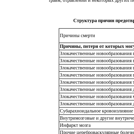
травм, отравлений и некоторых других п
Структура причин предотвра
Причины смерти
Причины, потери от которых мог
Злокачественные новообразования г
Злокачественные новообразования
Злокачественные новообразования
Злокачественные новообразования 
Злокачественные новообразования т
Злокачественные новообразования 
Злокачественные новообразования 
Злокачественные новообразования 
Субарахноидальное кровоизлияние
Внутримозговые и другие внутрич
Инфаркт мозга
Прочие цереброваскулярные болез