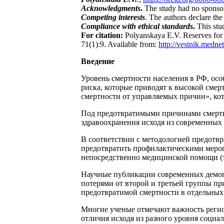
Acknowledgments
.
The study had no sponso
Competing interests
. The authors declare the 
Compliance with ethical standards
.
This stu
For citation:
Polyanskaya E.V. Reserves for
71(1):9. Available from:
http://vestnik.medne
Введение
Уровень смертности населения в РФ, ос
риска, которые приводят к высокой смер
смертности от управляемых причин», кот
Под предотвратимыми причинами смерти 
здравоохранения исходя из современных 
В соответствии с методологией предотвр
предотвратить профилактическими мероп
непосредственно медицинской помощи (т
Научные публикации современных демогр
потерями от второй и третьей группы при
предотвратимой смертности в отдельных 
Многие ученые отмечают важность регио
отличия исходя из разного уровня социа