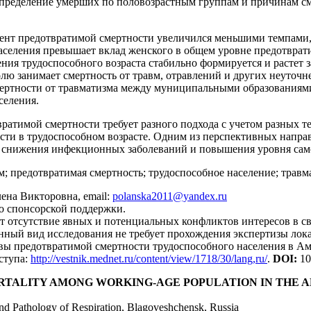
спределение умерших по половозрастным группам и причинам см
иент предотвратимой смертности увеличился меньшими темпами,
аселения превышает вклад женского в общем уровне предотврат
ния трудоспособного возраста стабильно формируется и растет з
ю занимает смертность от травм, отравлений и других неуточн
ертности от травматизма между муниципальными образованиями
селения.
ратимой смертности требует разного подхода с учетом разных т
ти в трудоспособном возрасте. Одним из перспективных напра
я снижения инфекционных заболеваний и повышения уровня сам
; предотвратимая смертность; трудоспособное население; травм
лена Викторовна, email:
polanska2011@yandex.ru
о спонсорской поддержки.
т отсутствие явных и потенциальных конфликтов интересов в св
ный вид исследования не требует прохождения экспертизы лок
рвы предотвратимой смертности трудоспособного населения в А
оступа:
http://vestnik.mednet.ru/content/view/1718/30/lang,ru/
.
DOI
:
10
RTALITY AMONG WORKING-AGE POPULATION IN THE 
and Pathology of Respiration, Blagoveshchensk, Russia