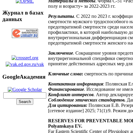
Материалы и методы
. Форма С-51 «Ра
полу и возрасту» за 2022-2023 гг.
Журнал в базах
Результаты
.
С 2022 по 2023 г. коэффиц
данных
смертности мужского трудоспособного н
предотвратимой смертности среди населе
профилактики, в которой наибольшую дол
внутрирегиональная дифференциация см
предотвратимой смертности женского на
Заключение
.
Сокращение уровня предотв
внутрирегиональной специфики смертнос
принятие действенных адресных мер дл
Ключевые слова
:
смертность по причинам
GoogleАкадемия
Контактная информация
: Полянская Е
Финансирование
.
Исследование не имел
Конфликт интересов
.
Автор декларируе
Соблюдение этических стандартов.
Дан
Для цитирования:
Полянская Е.В. Резе
[сетевое издание] 2025; 71(1):9. Режим д
RESERVES FOR PREVENTABLE MO
Polyanskaya EV.
Far Eastern Scientific Center of Physiology 