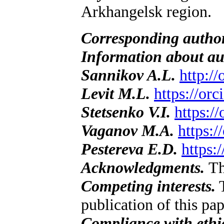
Arkhangelsk region.
Corresponding autho
Information about au
Sannikov A.L.
http:/
Levit M.L.
https://or
Stetsenko V.I.
https:/
Vaganov M.A.
https:
Pestereva E.D.
https:
Acknowledgments.
Th
Competing interests.
T
publication of this pap
Compliance with ethic