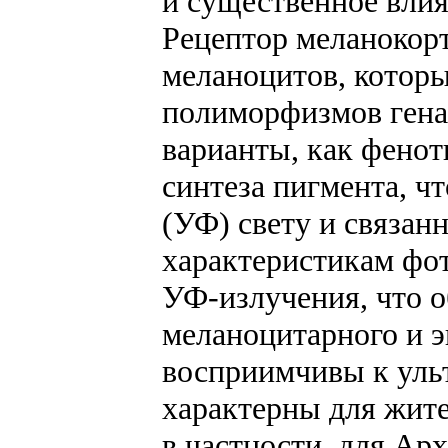
и существенное вли
Рецептор меланокорт
меланоцитов, котор
полиморфизмов гена
варианты, как фенот
синтеза пигмента, ч
(УФ) свету и связан
характеристикам фот
УФ-излучения, что о
меланоцитарного и э
восприимчивы к уль
характерны для жите
в частности, для Ар