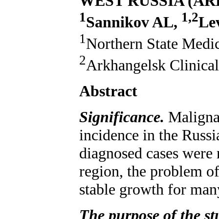
WEST RUSSIA (A
1
1,2
Sannikov AL,
Le
1
Northern State Medi
2
Arkhangelsk Clinica
Abstract
Significance
.
Maligna
incidence in the Russi
diagnosed cases were r
region, the problem of
stable growth for man
The purpose of the s