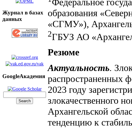
Федеральное госуд
образования «Север
Журнал в базах
данных
«СГМУ»), Архангель
2
ГБУЗ АО «Архангел
Резюме
Актуальность
.
Злок
GoogleАкадемия
распространенных фо
2023 году зарегистр
злокачественного н
Архангельской облас
тенденцию к стабиль