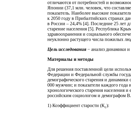
отличаются от потребностей и возможно
Японии (37,1 млн. человек, что составл
показатель. Наиболее высокие показатели
к 2050 году в Прибалтийских странах дан
в России – 24,4% [4]. Последние 25 ле
старение населения [5]. Республика Крым
здравоохранения и социального обеспеч
неуклонно растущего числа пожилых люд
Цель исследования
− анализ динамики и 
Материалы и методы
Для решения поставленной цели использо
Федерации и Федеральной службы государ
демографического старения и динамики ср
000 мужчин; и показатели каждого года 
хронологического старения населения и 
российским социологом и демографом В.М
1) Коэффициент старости (К
):
с