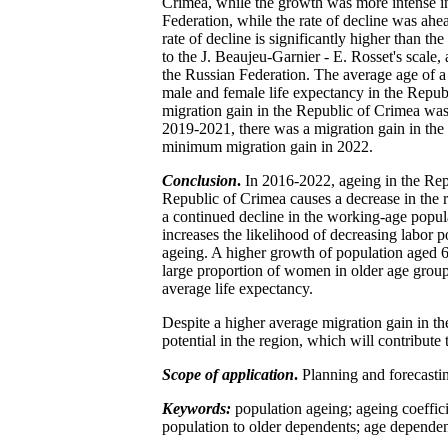
Crimea, while the growth was more intense i
Federation, while the rate of decline was ahe
rate of decline is significantly higher than 
to the J. Beaujeu-Garnier - E. Rosset's scale,
the Russian Federation. The average age of a r
male and female life expectancy in the Repub
migration gain in the Republic of Crimea was 
2019-2021, there was a migration gain in the
minimum migration gain in 2022.
Conclusion
.
In 2016-2022, ageing in the Repu
Republic of Crimea causes a decrease in the 
a continued decline in the working-age popula
increases the likelihood of decreasing labor 
ageing. A higher growth of population aged 65
large proportion of women in older age grou
average life expectancy.
Despite a higher average migration gain in t
potential in the region, which will contribute 
Scope of application
.
Planning and forecastin
Keywords:
population ageing; ageing coeffic
population to older dependents; age dependen