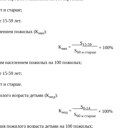
т и старше;
 15-59 лет.
елением пожилых (К
):
нвп
S
15-59
К
=
× 100%
нвп
S
60 и старше
ым населением пожилых на 100 пожилых;
 15-59 лет;
т и старше.
лого возраста детьми (К
):
нпд
S
0-14
К
=
× 100%
нпд
S
60 и старше
ия пожилого возраста детьми на 100 пожилых;