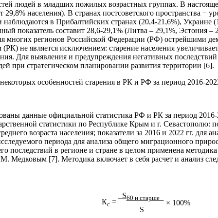
стей людей в младших пожилых возрастных группах. В настоящ
яет 29,8% населения). В странах постсоветского пространства −
 наблюдаются в Прибалтийских странах (20,4-21,6%), Украине (1
ный показатель составит 28,6-29,1% (Литва – 29,1%, Эстония – 2
т для многих регионов Российской Федерации (РФ) острейшими д
 (РК) не является исключением: старение населения увеличивает
ения. Для выявления и предупреждения негативных последствий
ей при стратегическом планировании развития территории [6].
некоторых особенностей старения в РК и РФ за период 2016-2022
ваны данные официальной статистика РФ и РК за период 2016-2
ственной статистики по Республике Крым и г. Севастополю: пока
еднего возраста населения; показатели за 2016 и 2022 гг. для 
исследуемого периода для анализа общего миграционного прирос
его последствий в регионе и стране в целом применена методик
. Медковым [7]. Методика включает в себя расчет и анализ сл
S
60 и старше
К
=
× 100%
с
S