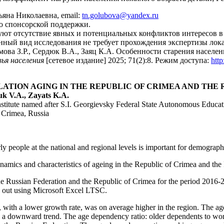
ьяна Николаевна, email:
tn.golubova@yandex.ru
о спонсорской поддержки.
ют отсутствие явных и потенциальных конфликтов интересов в 
ный вид исследования не требует прохождения экспертизы лок
мова З.Р., Сердюк В.А., Заяц К.А. Особенности старения насел
ья населения
[сетевое издание] 2025; 71(2):8. Режим доступа:
http
ATION AGING IN THE REPUBLIC OF CRIMEA AND THE R
k V.A., Zayats K.A.
stitute named after S.I. Georgievsky Federal State Autonomous Educati
f Crimea, Russia
y people at the national and regional levels is important for demograph
ynamics and characteristics of ageing in the Republic of Crimea and th
f the Russian Federation and the Republic of Crimea for the period 2016
d out using Microsoft Excel LTSC.
 with a lower growth rate, was on average higher in the region. The age
 a downward trend. The age dependency ratio: older dependents to wor