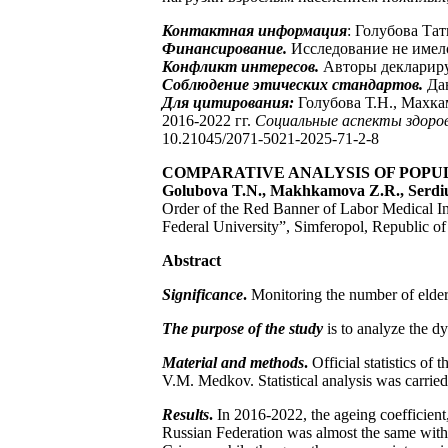
Контактная информация
: Голубова Тат
Финансирование.
Исследование не имел
Конфликт интересов.
Авторы деклариру
Соблюдение этических стандартов.
Дан
Для цитирования:
Голубова Т.Н., Махка
2016-2022 гг.
Социальные аспекты здоров
10.21045/2071-5021-2025-71-2-8
COMPARATIVE ANALYSIS OF POPUL
Golubova T.N., Makhkamova Z.R., Serdiu
Order of the Red Banner of Labor Medical In
Federal University”, Simferopol, Republic o
Abstract
Significance
.
Monitoring the number of elderl
The purpose
of the study
is to analyze the d
Material and methods
.
Official statistics o
V.M. Medkov. Statistical analysis was carrie
Results
.
In 2016-2022, the ageing coefficient,
Russian Federation was almost the same with