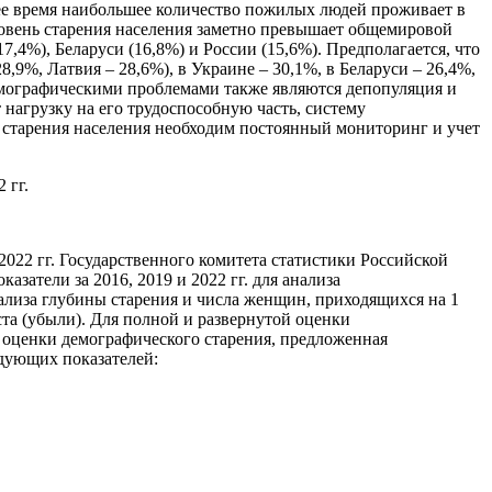
ее время наибольшее количество пожилых людей проживает в
 уровень старения населения заметно превышает общемировой
7,4%), Беларуси (16,8%) и России (15,6%). Предполагается, что
8,9%, Латвия – 28,6%), в Украине – 30,1%, в Беларуси – 26,4%,
емографическими проблемами также являются депопуляция и
 нагрузку на его трудоспособную часть, систему
 старения населения необходим постоянный мониторинг и учет
 гг.
022 гг. Государственного комитета статистики Российской
затели за 2016, 2019 и 2022 гг. для анализа
анализа глубины старения и числа женщин, приходящихся на 1
та (убыли). Для полной и развернутой оценки
а оценки демографического старения, предложенная
едующих показателей: