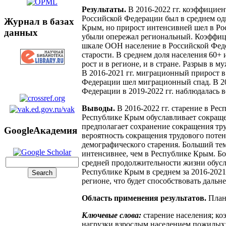
Результаты.
В 2016-2022 гг. коэффицие
Российской Федерации был в среднем од
Журнал в базах
Крым, но прирост интенсивней шел в Ро
данных
убыли опережал региональный. Коэффици
шкале ООН население в Российской Федер
старости. В среднем доля населения 60+
рост и в регионе, и в стране. Разрыв в
В 2016-2021 гг. миграционный прирост в
Федерации шел миграционный спад. В 201
Федерации в 2019-2022 гг. наблюдалась
Выводы.
В 2016-2022 гг. старение в Ре
Республике Крым обуславливает сокраще
предполагает сохранение сокращения тр
GoogleАкадемия
вероятность сокращения трудового поте
демографического старения. Больший те
интенсивнее, чем в Республике Крым. Б
средней продолжительности жизни обусл
Республике Крым в среднем за 2016-2021
регионе, что будет способствовать даль
Область применения результатов.
План
Ключевые слова:
старение населения; к
нагрузки взрослым населением пожилых;