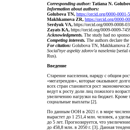
Corresponding author:
Tatiana N. Golubo
Information about authors:
Golubova TN,
https://orcid.org/0000-0001
Makhkamova ZR,
https://orcid.org/0000-
Serdyuk VA,
https://orcid.org/0009-0008-0
Zayats KA,
https://orcid.org/0009-0009-74
Acknowledgments.
The study had no sponso
Competing interests.
The authors declare the 
For citation:
Golubova TN, Makhkamova ZR, S
Social'nye aspekty zdorov'a naselenia
[serial
Rus).
Введение
Старение населения, наряду с общим ро
«мегатрендов», которые оказывают долго
всех стран становится рост экономичес
ведут к росту доли лиц пожилого возрас
увеличению нагрузки на бюджет. Кроме т
социальные выплаты [2].
По данным ООН в 2021 г. в мире численно
вырастет до 1 251,4 млн. человек, а удел
до 5 лет. Прогнозируется, что увеличение
до 458,8 млн. в 2050 г. [3]. Данная тен