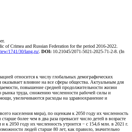
er.
 of Crimea and Russian Federation for the period 2016-2022.
view/1741/30/lang,ru/
.
DOI
:
10.21045/2071-5021-2025-71-2-8. (In
зацией относится к числу глобальных демографических
я оказывает влияние на все сферы общества. Актуальным для
ождаемости, повышение средней продолжительности жизни
ию рынка труда, снижению численности рабочей силы и
омощи, увеличиваются расходы на здравоохранение и
всего населения мира), по оценкам к 2050 году их численность
 и старше более чем в два раза превысит число детей в возрасте
и к 2050 году их численность утроится − с 154,6 млн. в 2021 г.
озможности людей старше 80 лет, как правило, значительно