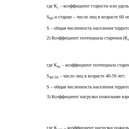
где К
– коэффициент старости или удельн
с
S
и старше – число лиц в возрасте 60 ле
60
S – общая численность населения террит
2) Коэффициент потенциала старения (К
где К
– коэффициент потенциала старени
пс
S
– число лиц в возрасте 40-59 лет;
40-59
S – общая численность населения террит
3) Коэффициент нагрузки пожилыми взро
где К
– коэффициент нагрузки пожилым