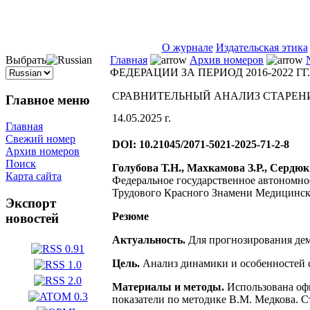
ISSN 2071-5021
О журнале
Издательская этика
Выбрать
Главная
Архив номеров
ФЕДЕРАЦИИ ЗА ПЕРИОД 2016-2022 ГГ.
СРАВНИТЕЛЬНЫЙ АНАЛИЗ СТАРЕНИЯ
Главное меню
14.05.2025 г.
Главная
Свежий номер
DOI: 10.21045/2071-5021-2025-71-2-8
Архив номеров
Поиск
Голубова Т.Н., Махкамова З.Р., Сердюк 
Карта сайта
Федеральное государственное автономно
Трудового Красного Знамени Медицински
Экспорт
Резюме
новостей
Актуальность.
Для прогнозирования дем
Цель.
Анализ динамики и особенностей с
Материалы и методы.
Использована оф
показатели по методике В.М. Медкова. С