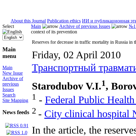
ISSN 2071-5021
About this Journal
Publication ethics
ИИ и публикационная эт
Select
Main
Archive of previous Issues
№1 
context of its prevention
Reserves for decrease in traffic mortality in Russia in t
Main
Friday, 02 April 2010
menu
Транспортный травмат
Main
New Issue
Archive of
1
Starodubov V.I.
, Boro
previous
Issues
1
Search
-
Federal Public Health 
Site Mapping
2
-
City clinical hospital
News feeds
In the article, the reserv