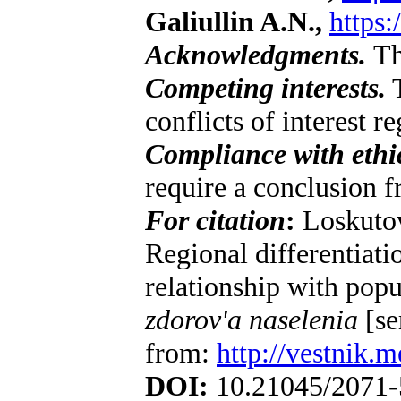
Galiullin A.N.,
https
Acknowledgments.
Th
Competing interests.
T
conflicts of interest r
Compliance with ethic
require a conclusion 
For citation
:
Loskutov 
Regional differentiati
relationship with popu
zdorov'a naselenia
[se
from:
http://vestnik.
DOI:
10.21045/2071-