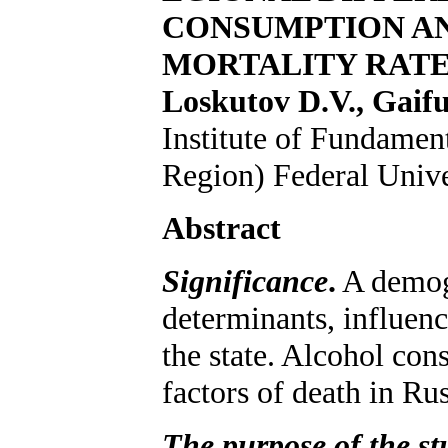
CONSUMPTION AN
MORTALITY RAT
Loskutov D.V., Gaiful
Institute of Fundamen
Region) Federal Unive
Abstract
Significance
.
A demogr
determinants, influen
the state. Alcohol con
factors of death in Rus
The purpose of the s