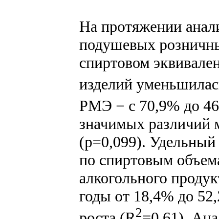
На протяжении анал
подушевых розничны
спиртовом эквивален
изделий уменьшилась
РМЭ − с 70,9% до 4
значимых различий 
(p=0,099). Удельный
по спиртовым объем
алкогольного продукт
годы от 18,4% до 52
2
роста (R
=0,61). Ан