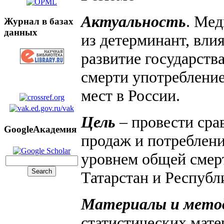
Актуальность
. Мед
Журнал в базах
данных
из детерминант, вл
развитие государств
смерти употребление
мест в России.
Цель
– провести сра
GoogleАкадемия
продаж и потреблени
уровнем общей смер
Татарстан и Республ
Материалы и мето
статистических мате