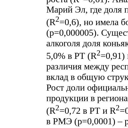
Марий Эл, где доля 
2
(R
=0,6), но имела 
(p=0,000005). Сущес
алкоголя доля конья
2
5,0% в РТ (R
=0,91)
различия между рес
вклад в общую струк
Рост доли официаль
продукции в региона
2
2
(R
=0,72 в РТ и R
=
в РМЭ (p=0,0001) – р