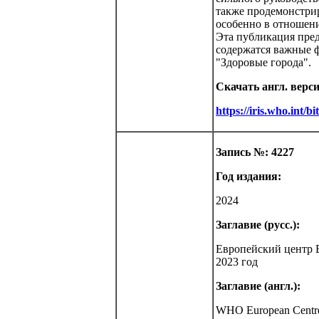
также продемонстрир
особенно в отношен
Эта публикация пре
содержатся важные ф
"Здоровые города".
Скачать англ. верс
https://iris.who.in
Запись №: 4227
Год издания:
2024
Заглавие (русс.):
Европейский центр 
2023 год
Заглавие (англ.):
WHO European Centre f