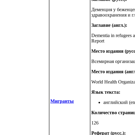
Деменция у беженцев
здравоохранения и г
Заглавие (англ.):
Dementia in refugees a
Report
Место издания (русс
Всемирная организа
Место издания (англ
World Health Organiz
Язык текста:
Мигранты
английский (eng
Количество страниц
126
Реферат (русс.):