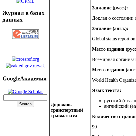
Заглавие (русс.):
Журнал в базах
Доклад о состоянии 
данных
Заглавие (англ.):
Global status report on
Место издания (русс
Всемирная организа
Место издания (англ
GoogleАкадемия
World Health Organiz
Язык текста:
русский (russia
Дорожно-
английский (eng
транспортный
травматизм
Количество страниц
90