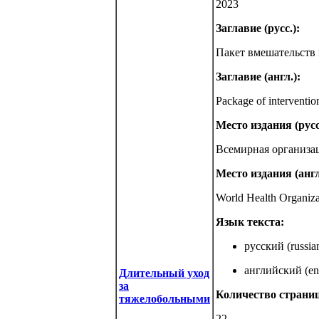
2023
Заглавие (русс.):
Пакет вмешательств 
Заглавие (англ.):
Package of intervention
Место издания (русс
Всемирная организа
Место издания (англ
World Health Organiz
Язык текста:
русский (russia
английский (eng
Длительный уход
за
Количество страниц
тяжелобольными
22