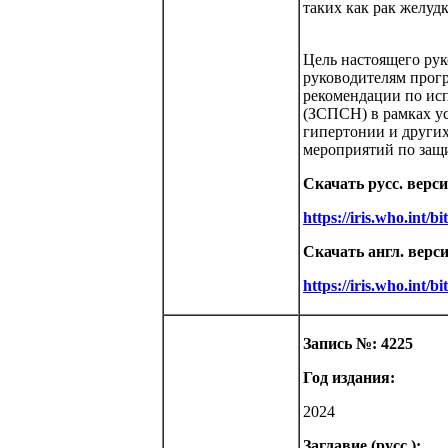
таких как рак желудк
Цель настоящего рук
руководителям прог
рекомендации по ис
(ЗСПСН) в рамках у
гипертонии и других
мероприятий по защи
Скачать русс. верс
https://iris.who.int
Скачать англ. верс
https://iris.who.int
Запись №: 4225
Год издания:
2024
Заглавие (русс.):