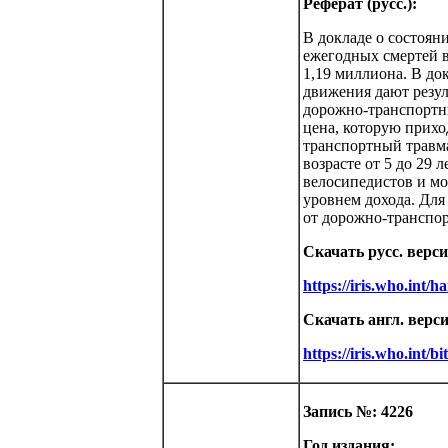
Реферат (русс.):
В докладе о состоян
ежегодных смертей в
1,19 миллиона. В до
движения дают резул
дорожно-транспортн
цена, которую прихо
транспортный травма
возрасте от 5 до 29
велосипедистов и мо
уровнем дохода. Для
от дорожно-транспор
Скачать русс. верс
https://iris.who.int/
Скачать англ. верс
https://iris.who.int
Запись №: 4226
Год издания: