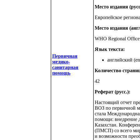
Место издания (русс
Европейское регион
Место издания (англ
WHO Regional Office 
Язык текста:
Первичная
английский (eng
медико-
санитарная
Количество страниц
помощь
42
Реферат (русс.):
Настоящий отчет пр
ВОЗ по первичной ме
стала Международна
помощи: внедрение д
Казахстан. Конфере
(ПМСП) со всего мир
и возможности прео