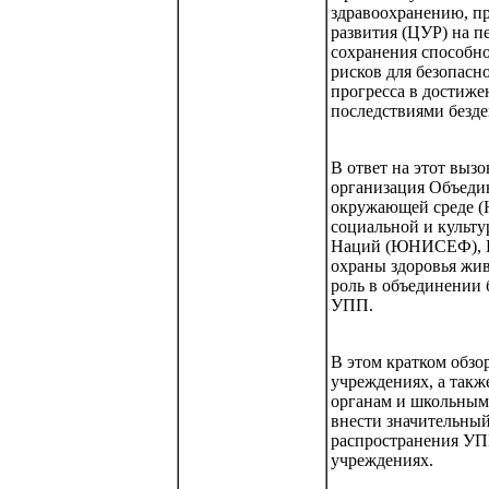
здравоохранению, п
развития (ЦУР) на п
сохранения способно
рисков для безопас
прогресса в достиже
последствиями безд
В ответ на этот выз
организация Объед
окружающей среде (
социальной и культ
Наций (ЮНИСЕФ), Вс
охраны здоровья жи
роль в объединении 
УПП.
В этом кратком обзо
учреждениях, а такж
органам и школьным 
внести значительный
распространения УПП
учреждениях.