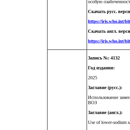
особую озабоченност
Скачать русс. верс
https://iris.who.in
Скачать англ. верс
https://iris.who.in
Запись №: 4132
Год издания:
2025
Заглавие (русс.):
Использование заме
ВОЗ
Заглавие (англ.):
Use of lower-sodium s