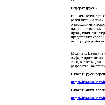
Реферат (русс.):
В пакете вмешатель
реабилитации при 20
о необходимых вспом
наличие персонала, 
проведения этих мер
представляет собой 
интеграции реабилит
Модуль 1: Введение
о сфере применения 
того, в этом модуле
разработке Пакета в
Скачать русс. верс
https://iris.who.int
Скачать англ. верс
https://iris.who.int