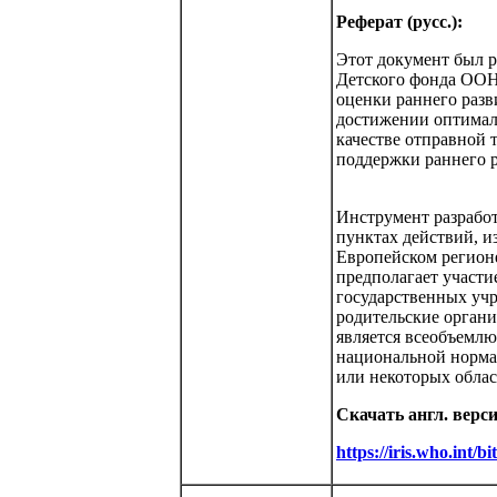
Реферат (русс.):
Этот документ был 
Детского фонда ОО
оценки раннего разв
достижении оптималь
качестве отправной 
поддержки раннего р
Инструмент разработ
пунктах действий, и
Европейском регионе
предполагает участи
государственных учр
родительские органи
является всеобъемлю
национальной нормат
или некоторых облас
Скачать англ. верс
https://iris.who.in