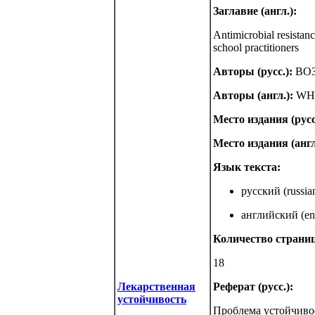
Заглавие (англ.):
Antimicrobial resistan
school practitioners
Авторы (русс.):
ВО
Авторы (англ.):
WH
Место издания (русс
Место издания (англ
Язык текста:
русский (russia
английский (eng
Количество страниц
18
Лекарственная
Реферат (русс.):
устойчивость
Проблема устойчиво