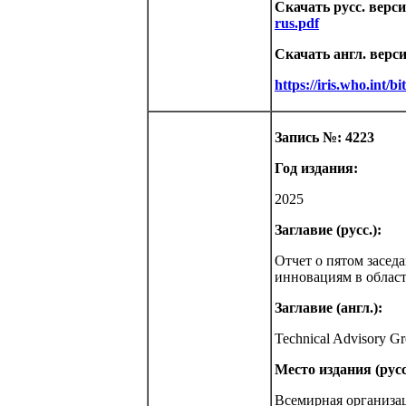
Скачать русс. верс
rus.pdf
Скачать англ. верс
https://iris.who.int
Запись №: 4223
Год издания:
2025
Заглавие (русс.):
Отчет о пятом засед
инновациям в област
Заглавие (англ.):
Technical Advisory Gr
Место издания (русс
Всемирная организа