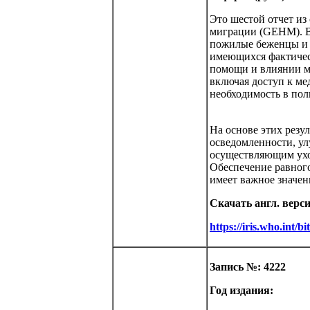
Это шестой отчет из
миграции (GEHM). В
пожилые беженцы и м
имеющихся фактичес
помощи и влиянии м
включая доступ к ме
необходимость в по
На основе этих резу
осведомленности, у
осуществляющим ухо
Обеспечение равного
имеет важное значен
Скачать англ. верс
https://iris.who.int
Запись №: 4222
Год издания: