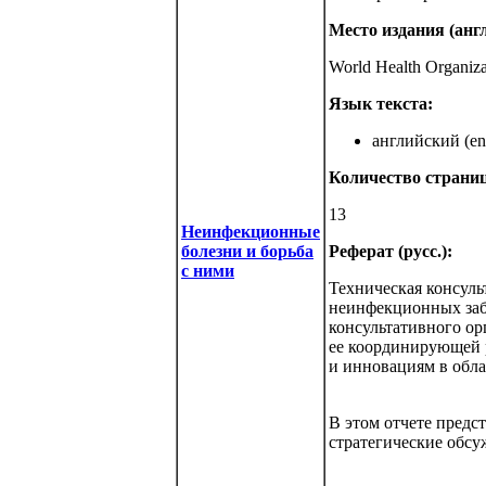
Место издания (англ
World Health Organiz
Язык текста:
английский (eng
Количество страниц
13
Неинфекционные
болезни и борьба
Реферат (русс.):
с ними
Техническая консуль
неинфекционных забо
консультативного ор
ее координирующей 
и инновациям в обл
В этом отчете предс
стратегические обс