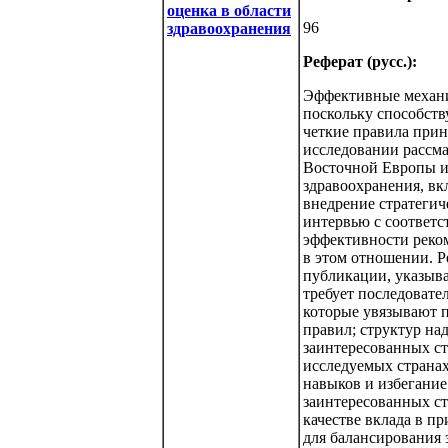
оценка в области
96
здравоохранения
Реферат (русс.):
Эффективные механи
поскольку способств
четкие правила прин
исследовании рассма
Восточной Европы и
здравоохранения, вк
внедрение стратегич
интервью с соответс
эффективности реко
в этом отношении. 
публикации, указыва
требует последовате
которые увязывают п
правил; структур на
заинтересованных ст
исследуемых странах
навыков и избегание
заинтересованных ст
качестве вклада в п
для балансирования 