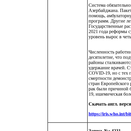
Система обязательно
Азербайджана. Паке
помощь, амбулаторн
программ. Другие л
Государственные рас
2021 года реформы с
уровень вырос в чет
Численность работни
десятилетие, что по
районы сталкиваются
удержание врачей. С
COVID-19, но с тех 
смертности демонст
стран Европейского
рак были причиной б
19, ишемическая бол
Скачать англ. верс
https://iris.who.int
Запись №: 4231