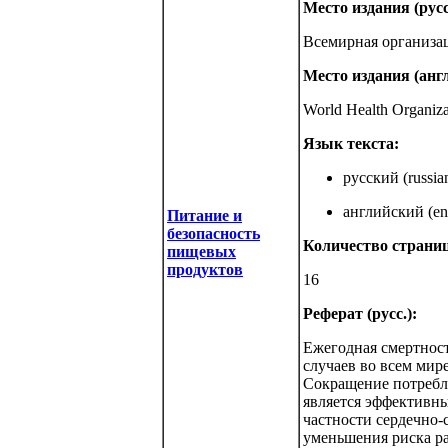
Место издания (русс
Всемирная организа
Место издания (англ
World Health Organiz
Язык текста:
русский (russia
английский (eng
Питание и
безопасность
Количество страниц
пищевых
продуктов
16
Реферат (русс.):
Ежегодная смертност
случаев во всем мир
Сокращение потребл
является эффективн
частности сердечно-
уменьшения риска ра