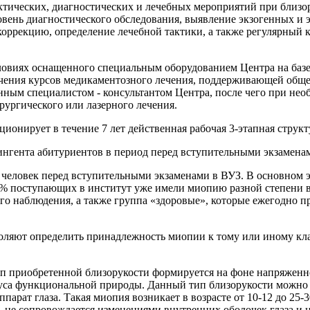
ических, диагностических и лечебных мероприятий при близор
овень диагностического обследования, выявление экзогенных и
оррекцию, определение лечебной тактики, а также регулярный 
словиях оснащенного специальным оборудованием Центра на б
чения курсов медикаментозного лечения, поддерживающей общей
ным специалистом - консультантом Центра, после чего при нео
ургического или лазерного лечения.
нкционирует в течение 7 лет действенная рабочая 3-этапная
нгента абитуриентов в период перед вступительными экзамена
 человек перед вступительными экзаменами в ВУЗ. В основном э
- 54% поступающих в институт уже имели миопию разной степен
о наблюдения, а также группа «здоровые», которые ежегодно п
воляют определить принадлежность миопии к тому или иному кл
 приобретенной близорукости формируется на фоне напряженной
са функциональной природы. Данный тип близорукости можно 
арат глаза. Такая миопия возникает в возрасте от 10-12 до 25-
 не сопровождается изменениями внутренних оболочек глаза и 