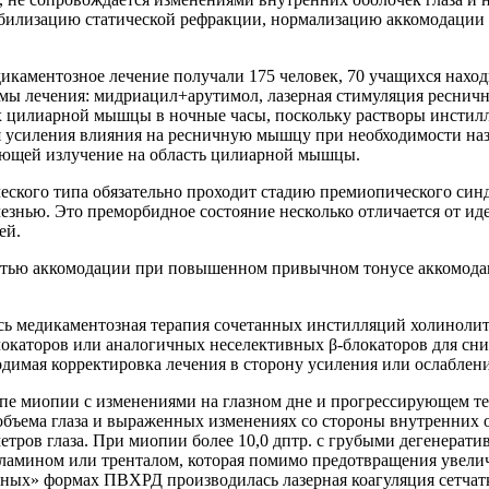
абилизацию статической рефракции, нормализацию аккомодации
дикаментозное лечение получали 175 человек, 70 учащихся нахо
хемы лечения: мидриацил+арутимол, лазерная стимуляция ресни
х цилиарной мышцы в ночные часы, поскольку растворы инстилл
ля усиления влияния на ресничную мышцу при необходимости н
ующей излучение на область цилиарной мышцы.
ского типа обязательно проходит стадию премиопического синд
езнью. Это преморбидное состояние несколько отличается от и
ей.
остью аккомодации при повышенном привычном тонусе аккомодац
ь медикаментозная терапия сочетанных инстилляций холиноли
локаторов или аналогичных неселективных β-блокаторов для сн
димая корректировка лечения в сторону усиления или ослаблени
пе миопии с изменениями на глазном дне и прогрессирующем те
 объема глаза и выраженных изменениях со стороны внутренних 
тров глаза. При миопии более 10,0 дптр. с грубыми дегенерати
аламином или тренталом, которая помимо предотвращения увелич
сных» формах ПВХРД производилась лазерная коагуляция сетчатк