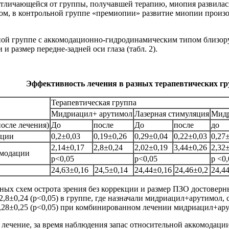
 отличающейся от группы, получавшей терапию, миопия развилась
ом, в контрольной группе «премиопии» развитие миопии произош
ной группе с аккомодационно-гидродинамическим типом близор
и размер передне-задней оси глаза (табл. 2).
Эффективность лечения в разных терапевтических гр
Терапевтическая группа
Мидриацил+ арутимол
Лазерная стимуляция
Мидр
после лечения)
До
после
До
после
до
кции
0,2±0,03
0,19±0,26
0,29±0,04
0,22±0,03
0,27
2,14±0,17
2,8±0,24
2,02±0,19
3,44±0,26
2,32
омодации
р<0,05
р<0,05
р <0,
24,63±0,16
24,5±0,14
24,44±0,16
24,46±0,2
24,4
ных схем острота зрения без коррекции и размер ПЗО достоверн
2,8±0,24 (р<0,05) в группе, где назначали мидриацил+арутимол, 
,28±0,25 (р<0,05) при комбинированном лечении мидриацил+ар
ечение, за время наблюдения запас относительной аккомодации до