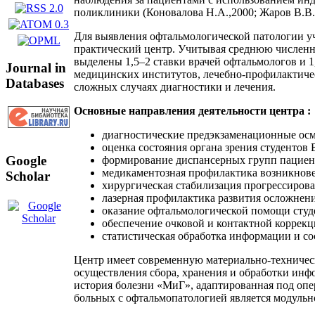
поликлиники (Коновалова Н.А.,2000; Жаров В.В.,
Для выявления офтальмологической патологии у
практический центр. Учитывая среднюю численн
выделены 1,5–2 ставки врачей офтальмологов и 1
Journal in
медицинских институтов, лечебно-профилактическ
Databases
сложных случаях диагностики и лечения.
Основные направления деятельности центра :
диагностические предэкзаменационные о
оценка состояния органа зрения студентов
Google
формирование диспансерных групп пациент
медикаментозная профилактика возникнове
Scholar
хирургическая стабилизация прогрессиров
лазерная профилактика развития осложнен
оказание офтальмологической помощи студ
обеспечение очковой и контактной коррек
статистическая обработка информации и со
Центр имеет современную материально-техническ
осуществления сбора, хранения и обработки инф
история болезни «МиГ», адаптированная под о
больных с офтальмопатологией является модульн