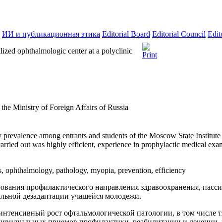
ИИ и публикационная этика
Editorial Board
Editorial Council
Edit
lized ophthalmologic center at a polyclinic
 the Ministry of Foreign Affairs of Russia
prevalence among entrants and students of the Moscow State Institute o
 carried out was highly efficient, experience in prophylactic medical e
s, ophthalmology, pathology, myopia, prevention, efficiency
ования профилактического направления здравоохранения, пасси
иальной дезадаптации учащейся молодежи.
 интенсивный рост офтальмологической патологии, в том числе
дивидуальных приемов профилактики, реабилитации и лечении, 