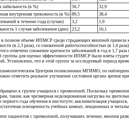
 лабильность (в %)
56,7
32,9
ная внутренняя тревожность (в %)
89,5
38,4
леваний в течение года (случаи)
3,2
1,9
ьность 1 случая заболевания (дни)
23,2
16,1
ия в полном объеме ИПМСР среди страдающих миопией привела к
ти (в 2,3 раза), со сниженной работоспособностью (в 1,6 раза)
того отмечено снижение кратности заболеваний в год в 1,7 раза
ьной группы для оценки эффективности ИПМСР были взяты студе
. Установлено, что в этой группе за исследуемый период врем
фтальмологическим Центром поликлиники МГИМО, по наблюдению
ожно отметить реальное улучшение состояния органа зрения при
ращено к группе учащихся с премиопией. Поскольку премиопия 
орам, таким, как чрезмерная недозированная нагрузка на зрите
первого года обучения в институте; акклиматизация учащихся, 
остаточная освещенность учебных комнат, лекционных и читаль
уппе пациентов с премиопией, получавших лечение, миопия разви