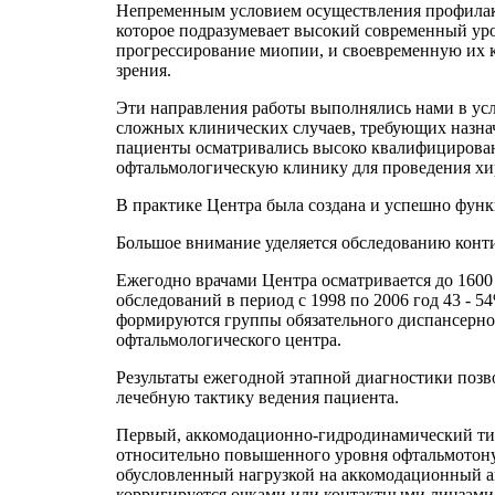
Непременным условием осуществления профилакт
которое подразумевает высокий современный ур
прогрессирование миопии, и своевременную их к
зрения.
Эти направления работы выполнялись нами в у
сложных клинических случаев, требующих назна
пациенты осматривались высоко квалифицирован
офтальмологическую клинику для проведения хир
В практике Центра была создана и успешно фу
Большое внимание уделяется обследованию конти
Ежегодно врачами Центра осматривается до 1600
обследований в период с 1998 по 2006 год 43 
формируются группы обязательного диспансерног
офтальмологического центра.
Результаты ежегодной этапной диагностики поз
лечебную тактику ведения пациента.
Первый, аккомодационно-гидродинамический тип
относительно повышенного уровня офтальмотону
обусловленный нагрузкой на аккомодационный апп
корригируется очками или контактными линзами,