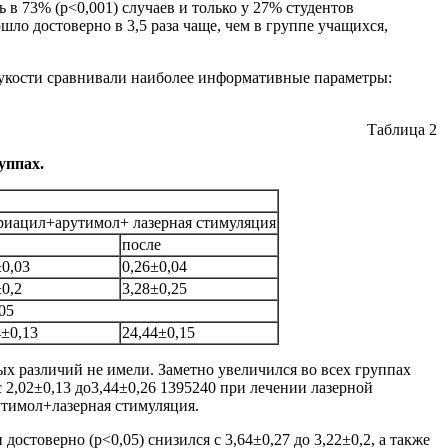
 в 73% (р<0,001) случаев и только у 27% студентов
ло достоверно в 3,5 раза чаще, чем в группе учащихся,
укости сравнивали наиболее информативные параметры:
Таблица 2
уппах.
иацил+арутимол+ лазерная стимуляция
после
±0,03
0,26±0,04
±0,2
3,28±0,25
05
4±0,13
24,44±0,15
ых различий не имели. Заметно увеличился во всех группах
с 2,02±0,13 до3,44±0,26 1395240 при лечении лазерной
утимол+лазерная стимуляция.
стоверно (р<0,05) снизился с 3,64±0,27 до 3,22±0,2, а также