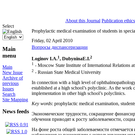
ISSN 2071-5021
About this Journal
Publication ethics
Select
Prophylactic medical examination of students in specia
Friday, 02 April 2010
Вопросы диспансеризации
Main
menu
1
2
Loginov
I.A.
, Dubynina
E.I.
1
- Moscow State Institute of International Relations at
Main
2
- Russian State Medical University
New Issue
Archive of
In connection with a high level of ophthalmopathology 
previous
established at a high school’s polyclinic. As the work
Issues
implementation in other high school’s polyclinics.
Search
Site Mapping
Key words
: prophylactic medical examination, student
News feeds
Экономические трудности, сокращение финансир
обучения приводят к росту заболеваемости, соц
На фоне роста общей заболеваемости отмечается
наблюдения за пациентами с использованием ин