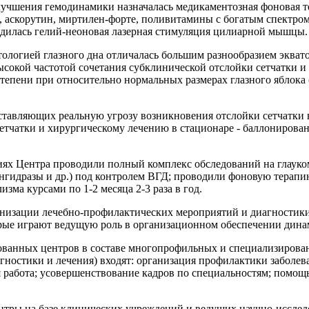
лучшения гемодинамики назначалась медикаментозная фоновая т
т, аскорутин, миртилен-форте, поливитамины с богатым спектро
одилась гелий-неоновая лазерная стимуляция цилиарной мышцы.
тологией глазного дна отличалась большим разнообразием эква
сокой частотой сочетания субклинической отслойки сетчатки и
епени при относительно нормальных размерах глазного яблока (
дставляющих реальную угрозу возникновения отслойки сетчатки в
тчатки и хирургическому лечению в стационаре - баллонировани
иях Центра проводили полный комплекс обследований на глауко
ангидразы и др.) под контролем ВГД; проводили фоновую тера
зма курсами по 1-2 месяца 2-3 раза в год.
анизации лечебно-профилактических мероприятий и диагностики
ые играют ведущую роль в организационном обеспечении динам
рованных центров в составе многопрофильных и специализиров
ностики и лечения) входят: организация профилактики заболев
 работа; усовершенствование кадров по специальностям; помощ
.
нтры на базе клинических учреждений и ведущих научно-исслед