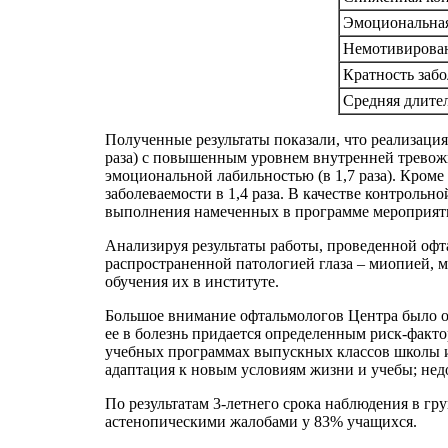
Эмоциональная
Немотивирован
Кратность забо
Средняя длител
Полученные результаты показали, что реализац
раза) с повышенным уровнем внутренней тревожнос
эмоциональной лабильностью (в 1,7 раза). Кроме 
заболеваемости в 1,4 раза. В качестве контрол
выполнения намеченных в программе мероприятий
Анализируя результаты работы, проведенной о
распространенной патологией глаза – миопией, м
обучения их в институте.
Большое внимание офтальмологов Центра было об
ее в болезнь придается определенным риск-факт
учебных программах выпускных классов школы и 
адаптация к новым условиям жизни и учебы; нед
По результатам 3-летнего срока наблюдения в гр
астенопическими жалобами у 83% учащихся.