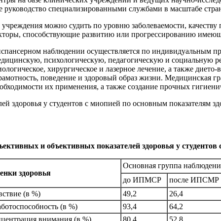
е руководство специализированными службами в масштабе стра
 учреждения можно судить по уровню заболеваемости, качеств
кторы, способствующие развитию или прогрессированию имеющ
диспансерном наблюдении осуществляется по индивидуальным 
ицинскую, психологическую, педагогическую и социальную р
логическое, хирургическое и лазерное лечение, а также дието
грамотность, поведение и здоровый образ жизни. Медицинская 
обходимости их применения, а также создание прочных гигиени
ей здоровья у студентов с миопией по основным показателям з
ективных и объективных показателей здоровья у студентов 
Основная группа наблюдени
енки здоровья
до ИПМСР
после ИПСМР
ствие (в %)
49,2
26,4
ботоспособность (в %)
93,4
64,2
центрация внимания (в %)
80,4
52,8