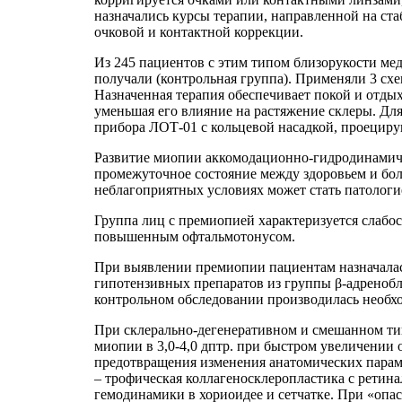
назначались курсы терапии, направленной на ст
очковой и контактной коррекции.
Из 245 пациентов с этим типом близорукости ме
получали (контрольная группа). Применяли 3 с
Назначенная терапия обеспечивает покой и отды
уменьшая его влияние на растяжение склеры. Д
прибора ЛОТ-01 с кольцевой насадкой, проецир
Развитие миопии аккомодационно-гидродинамиче
промежуточное состояние между здоровьем и бол
неблагоприятных условиях может стать патологи
Группа лиц с премиопией
характеризуется слаб
повышенным офтальмотонусом.
При выявлении премиопии пациентам назначалас
гипотензивных препаратов из группы β-адреноб
контрольном обследовании производилась необхо
При склерально-дегенеративном и смешанном ти
миопии в 3,0-4,0 дптр. при быстром увеличении
предотвращения изменения анатомических параме
– трофическая коллагеносклеропластика с ретин
гемодинамики в хориоидее и сетчатке. При «опа