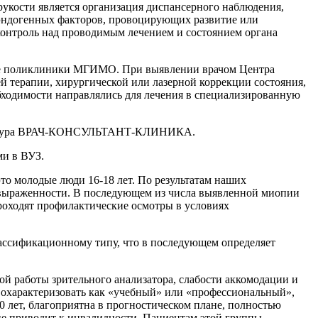
укости является организация диспансерного наблюдения,
 эндогенных факторов, провоцирующих развитие или
контроль над проводимым лечением и состоянием органа
азе поликлиники МГИМО. При выявлении врачом Центра
 терапии, хирургической или лазерной коррекции состояния,
бходимости направлялись для лечения в специализированную
 структура ВРАЧ-КОНСУЛЬТАНТ-КЛИНИКА.
ми в ВУЗ.
то молодые люди 16-18 лет. По результатам наших
и выраженности. В последующем из числа выявленной миопии
роходят профилактические осмотры в условиях
ассификационному типу, что в последующем определяет
 работы зрительного анализатора, слабости аккомодации и
охарактеризовать как «учебный» или «профессиональный»,
30 лет, благоприятна в прогностическом плане, полностью
не приводит к инвалидности. Пациентам этой группы