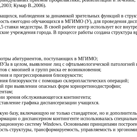
2003; Кумар В.,2006).
чащихся, наблюдения за динамикой зрительных функций в струк
ость ежегодно обучающихся в МГИМО (У), для проведения дисп
,5 ставки медсестры. В своей работе центр использует все внут
ие учреждения города. В процессе работы создана структура вра
смотры абитуриентов, поступающих в МГИМО;
 ВУЗа в целом, выявление лиц с офтальмологической патологией 
ов с миопией и групп риска ее возникновения;
ния и прогрессирования близорукости;
ания близорукости с помощью склеропластических операций;
ий при выявлении опасных форм хориоретинодистрофии;
ентам;
ции зрения обслуживающегося контингента;
ставление графика диспансеризации учащихся.
ую базу, включающую не только стандартное, но и дополнитель
ормации о диспансерном контингенте использовалась специальн
перационную систему Windows. Основными принципами построен
ость структуры, трансформируемость, управляемость и эргономи