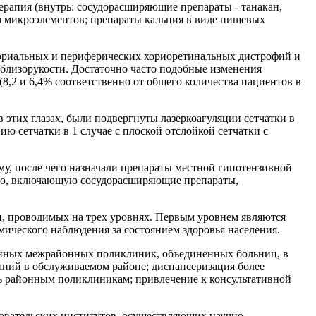
ерапия (внутрь: сосудорасширяющие препараты - танакан,
м микроэлементов; препараты кальция в виде пищевых
ториальных и периферических хориоретинальных дистрофий и
 близорукости. Достаточно часто подобные изменения
8,2 и 6,4% соответственно от общего количества пациентов в
 этих глазах, были подвергнуты лазеркоагуляции сетчатки в
ю сетчатки в 1 случае с плоской отслойкой сетчатки с
му, после чего назначали препараты местной гипотензивной
пию, включающую сосудорасширяющие препараты,
, проводимых на трех уровнях. Первым уровнем являются
ического наблюдения за состоянием здоровья населения.
анных межрайонных поликлиник, объединенных больниц, в
аний в обслуживаемом районе; диспансеризация более
ь районным поликлиникам; привлечение к консультативной
овательских институтов, осуществляющих научно-