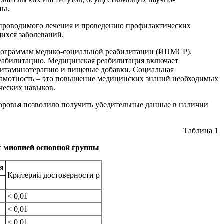
ны.
у проводимого лечения и проведению профилактических
ихся заболеваний.
программам медико-социальной реабилитации (ИПМСР).
еабилитацию. Медицинская реабилитация включает
-витаминотерапию и пищевые добавки. Социальная
грамотность – это повышение медицинских знаний необходимых
ческих навыков.
доровья позволило получить убедительные данные в наличии
Таблица 1
с миопией основной группы
я
Критерий достоверности р
< 0,01
< 0,01
< 0,01