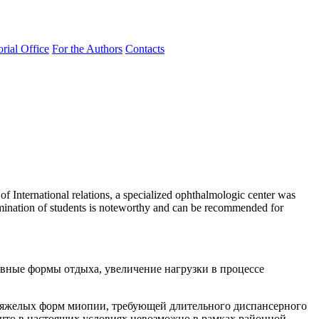
orial Office
For the Authors
Contacts
f International relations, a specialized ophthalmologic center was
xamination of students is noteworthy and can be recommended for
вные формы отдыха, увеличение нагрузки в процессе
 тяжелых форм миопии, требующей длительного диспансерного
что в настоящих условиях невозможно в рамках районной