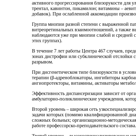
активного прогрессирования близорукости для у
трентал, кавинтон, пикамилон; витамины – аеви
добавок). При ослабленной аккомодации произв
Группа миопии разной степени с выраженной па
витреоретинальных взаимоотношений, а также вы
наблюдаются уже при миопии слабой и средней ст
этих группах).
В течение 7 лет работы Центра 467 случаев, пре
зонах дистрофии или субклинической отслойки се
разрывом.
При дисгенетическом
типе близорукости в услов
терапии (β-адреноблокаторы, ингибиторы карбо
ангиопротекторы, витамины, активаторы метаболи
Эффективность диспансеризации зависит от орг
амбулаторно-поликлинические учреждения, котор
Второй уровень – широкая сеть узкоспециализи
задачи которых (помимо квалифицированной диаг
сложных больных; организационно-методическая
работе профессорско-преподавательского состава
Третий уровень – высокоспециализированные це