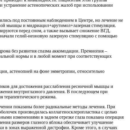
 и устранение астенопических жалоб при использовании
дились под постоянным наблюдением в Центре, но лечение не
чной мышцы и мидриацил+арутимол+лазерная стимуляция.
ируются перед сном, а также вызывает снижение ВГД,
азначали гелий-неоновую лазерную стимуляцию с помощью
рома без развития спазма аккомодации. Премиопия –
деальной нормы и в любой момент при соответствующих
ии, астенопией на фоне эмметропии, относительно
тиков для достижения расслабления ресничной мышцы и
ижения внутриглазного давления. В последующем при
я терапевтического режима.
чении показаны более радикальные методы лечения. При
оболочек производилась коллагеносклеропластика с целью
вными изменениями в заднем отрезке глаза показана операция
ения размеров глазного яблока обеспечивает улучшение
и в зонах выраженной дистрофии. Кроме этого, в случаях