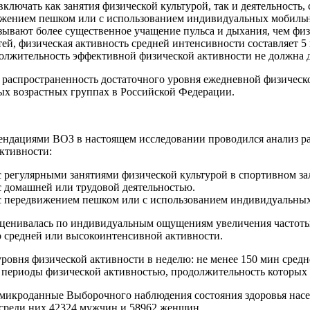
ключать как занятия физической культурой, так и деятельность,
ижением пешком или с использованием индивидуальных мобильных
ывают более существенное учащение пульса и дыхания, чем физ
, физическая активность средней интенсивности составляет 5 и
должительность эффективной физической активности не должна д
 распространенность достаточного уровня ежедневной физическо
ых возрастных группах в Российской Федерации.
ендациями ВОЗ в настоящем исследовании проводился анализ ра
ктивности:
с регулярными занятиями физической культурой в спортивном зал
с домашней или трудовой деятельностью.
 с передвижением пешком или с использованием индивидуальных
оценивалась по индивидуальным ощущениям увеличения частоты
о средней или высокоинтенсивной активности.
уровня физической активности в неделю: не менее 150 мин сре
 периоды физической активностью, продолжительность которых 
 микроданные Выборочного наблюдения состояния здоровья насел
 среди них 42324 мужчин и 58962 женщин.