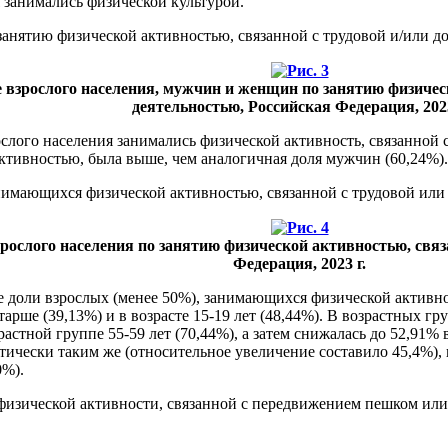
я занимались физической культурой.
анятию физической активностью, связанной с трудовой и/или до
ие взрослого населения, мужчин и женщин по занятию физиче
деятельностью, Российская Федерация, 2023
зрослого населения занимались физической активность, связанно
ктивностью, была выше, чем аналогичная доля мужчин (60,24%).
имающихся физической активностью, связанной с трудовой или д
зрослого населения по занятию физической активностью, свя
Федерация, 2023 г.
шие доли взрослых (менее 50%), занимающихся физической активн
арше (39,13%) и в возрасте 15-19 лет (48,44%). В возрастных груп
астной группе 55-59 лет (70,44%), а затем снижалась до 52,91% в
тически таким же (относительное увеличение составило 45,4%), 
0%).
физической активности, связанной с передвижением пешком ил