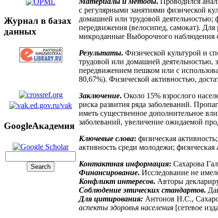
Материалы и методы
.
Проводился анали
с регулярными занятиями физической куль
домашней или трудовой деятельностью; 
Журнал в базах
передвижения (велосипед, самокат). Для
данных
микроданные Выборочного наблюдения сос
Результаты
.
Физической культурой и сп
трудовой или домашней деятельностью, 
передвижением пешком или с использов
80,67%). Физической активностью, дост
Заключение
.
Около 15% взрослого насел
риска развития ряда заболеваний. Пропа
иметь существенное дополнительное вли
заболеваний, увеличение ожидаемой про
GoogleАкадемия
Ключевые слова
:
физическая активность; 
активность среди молодежи; физическая 
Контактная информация
:
Сахарова Гал
Финансирование
.
Исследование не имел
Конфликт интересов
.
Авторы деклариру
Соблюдение этических стандартов
.
Дан
Для цитирования:
Антонов Н.С., Сахар
аспекты здоровья населения
[сетевое изд