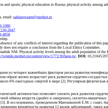
ion and sports; physical education in Russia; physical activity among a
, email:
sakharovagm@mednet.ru
79-1080
7230-2647
28-4858
rship.
bsence of any conflicts of interest regarding the publication of this pap
dy does not require a conclusion from the Local Ethics Committee.
nik NM. Physical activity levels among the adult population of the 
://vestnik.mednet.ru/content/view/1772/30/lang,ru/
.
DOI:
10.21045/20
дним из четырех важнейших факторов риска развития неинфекц
м образе жизни возрастает риск развития сердечно-сосудистых
около 6% ежегодных смертей в мире [2]. Регулярная физическая 
физической активностью позволяет снизить риск развития сердеч
езней обмена веществ (диабет и ожирение), скелетно-мышечных з
 [3]. В исследовании, проведенном Маношкиной Е.М. с соавт, бы
снижению вероятности развития 12 видов заболеваний, таких ка