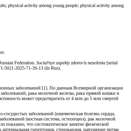
dults; physical activity among young people; physical activity among
er.
Russian Federation.
Social'nye aspekty zdorov'a naselenia
[serial
71-5021-2025-71-3S-13
(In Rus).
ионных заболеваний [1]. По данным Всемирной организации
 заболеваний, рака молочной железы, рака прямой кишки и
активность может предотвратить от 4 млн до 5 млн смертей
но-сосудистых заболеваний (ишемическая болезнь сердца,
аболеваний (костная система, остеопороз), рак молочной
ло показано, что систематическое занятие физической
к артериальная гипертония, стенокардия, нарушение ритма