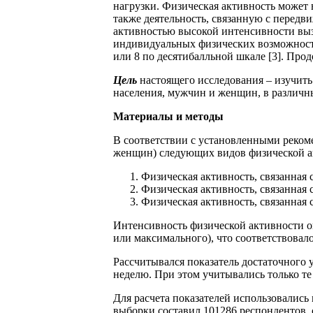
нагрузки. Физическая активность может в
также деятельность, связанную с передв
активностью высокой интенсивности выз
индивидуальных физических возможностей
или 8 по десятибалльной шкале [3]. Про
Цель
настоящего исследования – изучить
населения, мужчин и женщин, в различн
Материалы и методы
В соответствии с установленными реком
женщин) следующих видов физической а
Физическая активность, связанная 
Физическая активность, связанная 
Физическая активность, связанная
Интенсивность физической активности 
или максимального), что соответствовал
Рассчитывался показатель достаточного 
неделю. При этом учитывались только те
Для расчета показателей использовались
выборки составил 101286 респондентов,