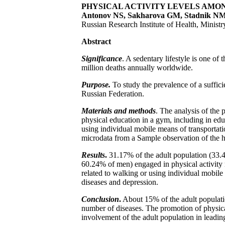
PHYSICAL ACTIVITY LEVELS AMO
Antonov NS, Sakharova GM, Stadnik N
Russian Research Institute of Health, Minist
Abstract
Significance
. A sedentary lifestyle is one of
million deaths annually worldwide.
Purpose.
To study the prevalence of a suffici
Russian Federation.
Materials and methods
. The analysis of the 
physical education in a gym, including in educ
using individual mobile means of transportati
microdata from a Sample observation of the h
Results
.
31.17% of the adult population (33
60.24% of men) engaged in physical activity 
related to walking or using individual mobile
diseases and depression.
Conclusion
.
About 15% of the adult populatio
number of diseases. The promotion of physical 
involvement of the adult population in leading