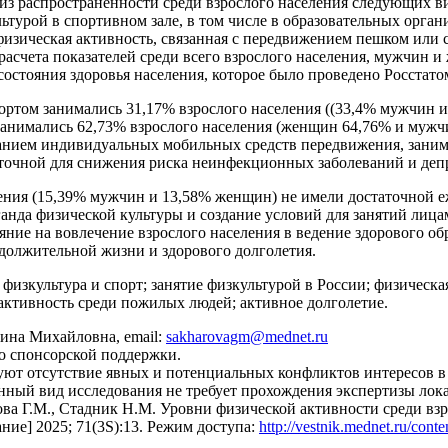
з распространенности среди взрослого населения следующих ви
турой в спортивном зале, в том числе в образовательных органи
физическая активность, связанная с передвижением пешком или
 расчета показателей среди всего взрослого населения, мужчин 
тояния здоровья населения, которое было проведено Росстатом 
ортом занимались 31,17% взрослого населения ((33,4% мужчин 
занимались 62,73% взрослого населения (женщин 64,76% и мужчи
анием индивидуальных мобильных средств передвижения, заним
аточной для снижения риска неинфекционных заболеваний и депр
ения (15,39% мужчин и 13,58% женщин) не имели достаточной 
ганда физической культуры и создание условий для занятий лица
яние на вовлечение взрослого населения в ведение здорового о
должительной жизни и здорового долголетия.
физкультура и спорт; занятие физкультурой в России; физическа
активность среди пожилых людей; активное долголетие.
ина Михайловна, email:
sakharovagm@mednet.ru
о спонсорской поддержки.
ют отсутствие явных и потенциальных конфликтов интересов в 
ный вид исследования не требует прохождения экспертизы лок
ова Г.М., Стадник Н.М. Уровни физической активности среди вз
ание] 2025; 71(3S):13. Режим доступа:
http://vestnik.mednet.ru/cont