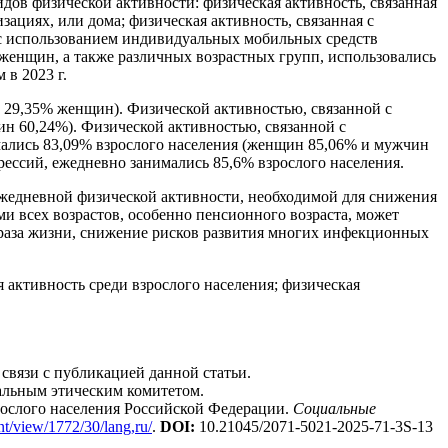
дов физической активности: физическая активность, связанная
зациях, или дома; физическая активность, связанная с
 с использованием индивидуальных мобильных средств
и женщин, а также различных возрастных групп, использовались
в 2023 г.
и 29,35% женщин). Физической активностью, связанной с
н 60,24%). Физической активностью, связанной с
ались 83,09% взрослого населения (женщин 85,06% и мужчин
ессий, ежедневно занимались 85,6% взрослого населения.
ежедневной физической активности, необходимой для снижения
ми всех возрастов, особенно пенсионного возраста, может
браза жизни, снижение рисков развития многих инфекционных
я активность среди взрослого населения; физическая
связи с публикацией данной статьи.
альным этическим комитетом.
рослого населения Российской Федерации.
Социальные
ent/view/1772/30/lang,ru/
.
DOI
:
10.21045/2071-5021-2025-71-3S-13