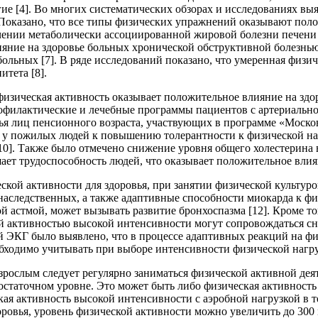
угие [4]. Во многих систематических обзорах и исследованиях в
 Показано, что все типы физических упражнений оказывают пол
ечении метаболически ассоциированной жировой болезни печени 
яние на здоровье больных хронической обструктивной болезнью 
льных [7]. В ряде исследований показано, что умеренная физи
тета [8].
 физическая активность оказывает положительное влияние на зд
рофилактические и лечебные программы пациентов с артериальн
я лиц пенсионного возраста, участвующих в программе «Москов
 у пожилых людей к повышению толерантности к физической на
]. Также было отмечено снижение уровня общего холестерина в 
ет трудоспособность людей, что оказывает положительное влиян
кой активности для здоровья, при занятии физической культур
наследственных, а также адаптивные способности миокарда к фи
й астмой, может вызывать развитие бронхоспазма [12]. Кроме т
й активностью высокой интенсивности могут сопровождаться сн
й ЭКГ было выявлено, что в процессе адаптивных реакций на ф
еобходимо учитывать при выборе интенсивности физической нагру
зрослым следует регулярно заниматься физической активной дея
остаточном уровне. Это может быть либо физическая активность
ая активность высокой интенсивности с аэробной нагрузкой в те
оровья, уровень физической активности можно увеличить до 30