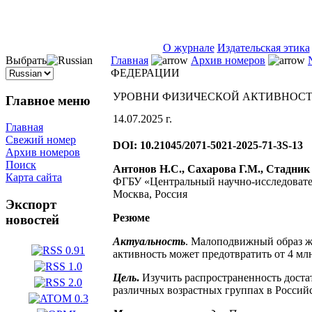
ISSN 2071-5021
О журнале
Издательская этика
Выбрать
Главная
Архив номеров
ФЕДЕРАЦИИ
УРОВНИ ФИЗИЧЕСКОЙ АКТИВНОСТ
Главное меню
14.07.2025 г.
Главная
Свежий номер
DOI: 10.21045/2071-5021-2025-71-3S-13
Архив номеров
Поиск
Антонов Н.С., Сахарова Г.М., Стадник
Карта сайта
ФГБУ «Центральный научно-исследовате
Москва, Россия
Экспорт
Резюме
новостей
Актуальность
. Малоподвижный образ ж
активность может предотвратить от 4 млн
Цель
.
Изучить распространенность доста
различных возрастных группах в Россий