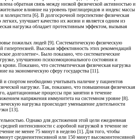
ыявлена обратная связь между низкой физической активностью и
ожительное влияние на уровень триглицеридов и индекс массы
и холецистита [6]. В долгосрочной перспективе физическая
легких, улучшает качество их жизни и является одним из
ческая нагрузка обладает протективным эффектом, вызывая
оровье пожилых людей [9]. Систематическую физическую
ой гипертензией. Высокая эффективность этих рекомендаций
ское долголетие». Было показано, что систематические
грузке, улучшению психоэмоционального состояния и
крови. Показано, что систематическая физическая нагрузка
ие на экономическую сферу государства [11].
ой и спортом необходимо учитывать наличие у пациентов
зической нагрузке. Так, показано, что повышенная физическая
ого, адаптационные процессы при занятии в течение
ижением напряжения иммунитета на системном уровне [8].
изическую нагрузка происходит уменьшение длительности
зки [13].
тельностью. Однако для достижения этой цели ежедневная
 средней интенсивности с аэробной нагрузкой в течение не
чение не менее 75 минут в неделю [1]. Для того, чтобы
0 минут среднеинтенсивной или 150 минут высокоинтенсивной