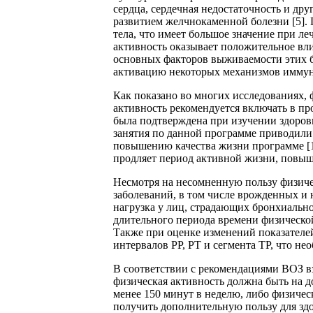
сердца, сердечная недостаточность и др
развитием желчнокаменной болезни [5].
тела, что имеет большое значение при л
активность оказывает положительное вли
основных факторов выживаемости этих бо
активацию некоторых механизмов иммуни
Как показано во многих исследованиях,
активность рекомендуется включать в п
была подтверждена при изучении здоровь
занятия по данной программе приводили
повышению качества жизни программе [10
продляет период активной жизни, повыша
Несмотря на несомненную пользу физичес
заболеваний, в том числе врожденных и 
нагрузка у лиц, страдающих бронхиально
длительного периода времени физическо
Также при оценке изменений показателе
интервалов PP, PT и сегмента TP, что н
В соответствии с рекомендациями ВОЗ в
физическая активность должна быть на д
менее 150 минут в неделю, либо физическ
получить дополнительную пользу для зд