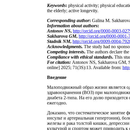
Keywords
:
physical activity; physical educat
the elderly; active longevity.
Corresponding author
:
Galina M. Sakharova
Information about authors
:
Antonov NS
,
http://orcid.org/0000-0003-02
Sakharova GM
,
http://orcid.org
/
0000-0001-
Stadnik NM
,
http://orcid.org/0009-0004-79
Acknowledgments.
The study had no sponso
Competing interests
.
The authors declare the a
Compliance with ethical standards
.
This stu
For citation:
Antonov NS, Sakharova GM, Stad
online] 2025; 71(3S):13. Available from:
http
Введение
Малоподвижный образ жизни является о
здравоохранения (ВОЗ) при малоподвижно
диабета 2-типа. На его долю приходится 
ежегодно.
Доказано, что систематическое занятие 
инсульт и артериальная гипертония), бол
железы и рака толстой кишки, депрессии
культурой и спортом может приводить к 