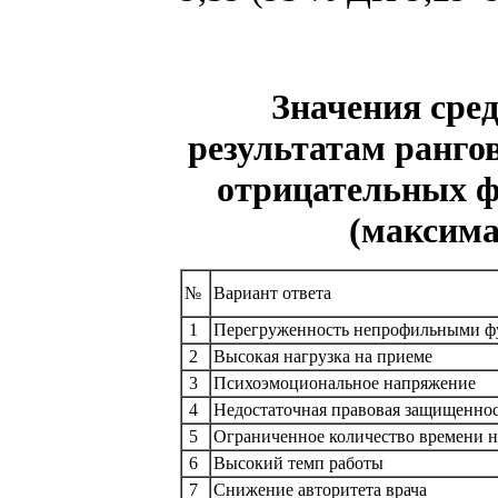
Значения сре
результатам ранго
отрицательных фа
(максима
№
Вариант ответа
1
Перегруженность непрофильными 
2
Высокая нагрузка на приеме
3
Психоэмоциональное напряжение
4
Недостаточная правовая защищенно
5
Ограниченное количество времени н
6
Высокий темп работы
7
Снижение авторитета врача