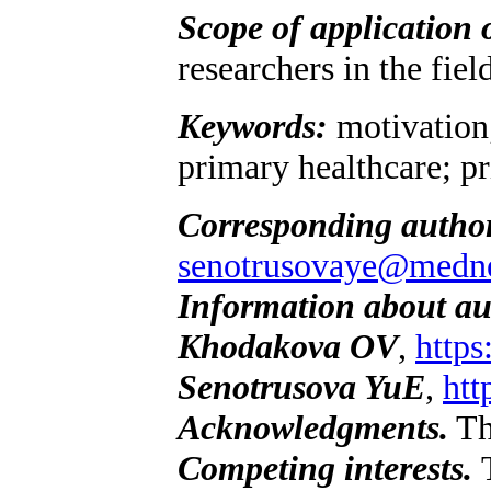
Scope of application o
researchers in the fiel
Keywords:
motivation;
primary healthcare; pr
Corresponding autho
senotrusovaye@medne
Information about au
Khodakova OV
,
https
Senotrusova YuE
,
htt
Acknowledgments.
Th
Competing interests.
T