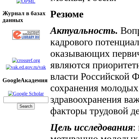
Резюме
Журнал в базах
данных
Актуальность.
Воп
кадрового потенциал
оказывающих перви
являются приоритет
власти Российской Ф
GoogleАкадемия
сохранения молодых 
здравоохранения ва
факторы трудовой д
Цель исследования
:
мотивацию молодых у