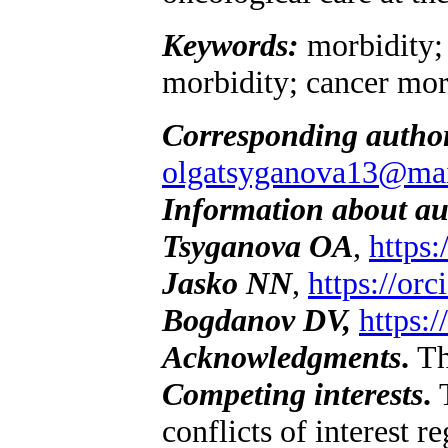
Keywords:
morbidity;
morbidity; cancer mor
Corresponding autho
olgatsyganova13@mai
Information about au
Tsyganova OA
,
https
Jasko NN
,
https://or
Bogdanov DV,
https:
Acknowledgments
.
Th
Competing interests
.
T
conflicts of interest r