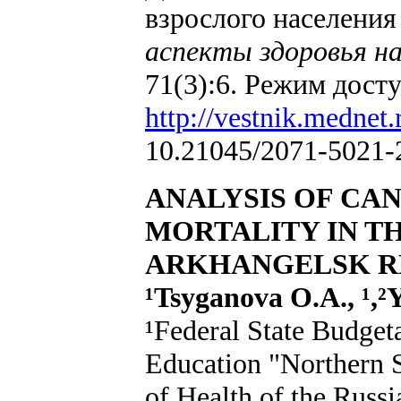
взрослого населения
аспекты здоровья на
71(3):6. Режим досту
http://vestnik.mednet.
10.21045/2071-5021-
ANALYSIS OF CA
MORTALITY IN T
ARKHANGELSK R
¹Tsyganova O.A., ¹,²
¹Federal State Budgeta
Education "Northern S
of Health of the Russ