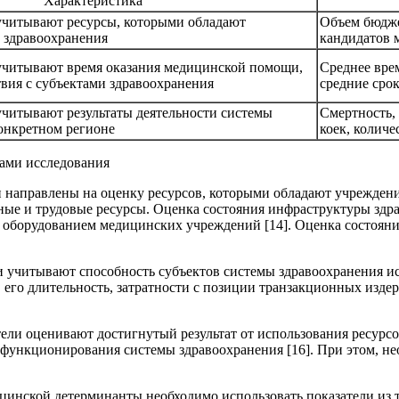
Характеристика
учитывают ресурсы, которыми обладают
Объем бюдже
 здравоохранения
кандидатов 
учитывают время оказания медицинской помощи,
Среднее врем
вия с субъектами здравоохранения
средние срок
учитывают результаты деятельности системы
Смертность,
конкретном регионе
коек, количе
рами исследования
и направлены на оценку ресурсов, которыми обладают учрежден
ные и трудовые ресурсы. Оценка состояния инфраструктуры здр
 оборудованием медицинских учреждений [14]. Оценка состоян
и учитывают способность субъектов системы здравоохранения и
его длительность, затратности с позиции транзакционных издерж
тели оценивают достигнутый результат от использования ресурс
функционирования системы здравоохранения [16]. При этом, нео
цинской детерминанты необходимо использовать показатели из т