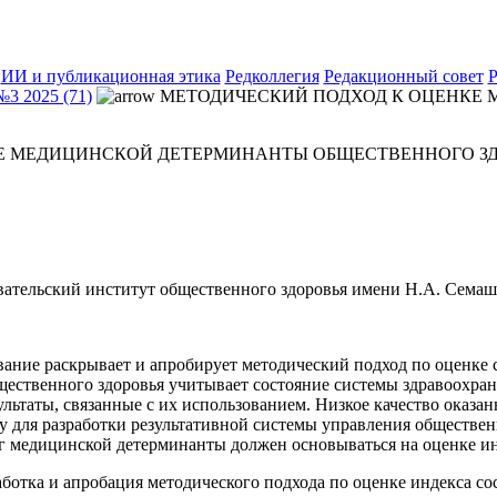
ИИ и публикационная этика
Редколлегия
Редакционный совет
Р
№3 2025 (71)
МЕТОДИЧЕСКИЙ ПОДХОД К ОЦЕНКЕ
Е МЕДИЦИНСКОЙ ДЕТЕРМИНАНТЫ ОБЩЕСТВЕННОГО З
тельский институт общественного здоровья имени Н.А. Семашк
ование раскрывает и апробирует методический подход по оценк
ественного здоровья учитывает состояние системы здравоохран
ьтаты, связанные с их использованием. Низкое качество оказа
у для разработки результативной системы управления обществе
 медицинской детерминанты должен основываться на оценке ин
аботка и апробация методического подхода по оценке индекса с