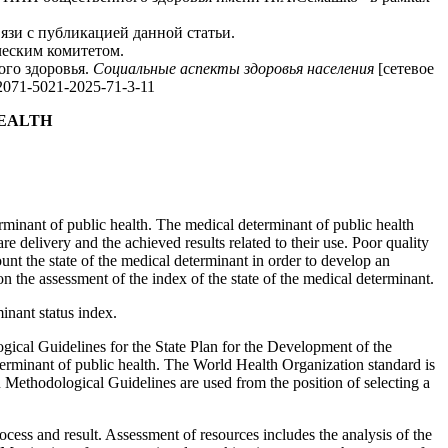
язи с публикацией данной статьи.
ческим комитетом.
ого здоровья.
Социальные
аспекты здоровья населения
[сетевое
2071-5021-2025-71-3-11
HEALTH
erminant of public health. The medical determinant of public health
are delivery and the achieved results related to their use. Poor quality
count the state of the medical determinant in order to develop an
the assessment of the index of the state of the medical determinant.
inant status index.
ical Guidelines for the State Plan for the Development of the
erminant of public health. The World Health Organization standard is
R Methodological Guidelines are used from the position of selecting a
ocess and result. Assessment of resources includes the analysis of the