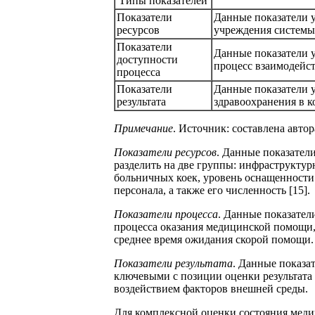
Типы показателей
Показатели
Данные показатели 
ресурсов
учреждения системы
Показатели
Данные показатели 
доступности
процесс взаимодейст
процесса
Показатели
Данные показатели 
результата
здравоохранения в 
Примечание
. Источник: составлена авто
Показатели ресурсов
. Данные показател
разделить на две группы: инфраструктур
больничных коек, уровень оснащенности
персонала, а также его численность [15].
Показатели процесса
. Данные показател
процесса оказания медицинской помощи, 
среднее время ожидания скорой помощи.
Показатели результата
. Данные показа
ключевыми с позиции оценки результата 
воздействием факторов внешней среды.
Для комплексной оценки состояния меди