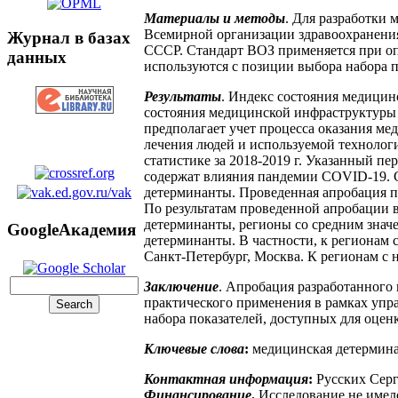
Материалы и методы
. Для разработки 
Всемирной организации здравоохранения 
Журнал в базах
СССР. Стандарт ВОЗ применяется при оп
данных
используются с позиции выбора набора 
Результаты
. Индекс состояния медицинс
состояния медицинской инфраструктуры 
предполагает учет процесса оказания ме
лечения людей и используемой технолог
статистике за 2018-2019 г. Указанный пе
содержат влияния пандемии COVID-19. С
детерминанты. Проведенная апробация по
По результатам проведенной апробации 
детерминанты, регионы со средним знач
GoogleАкадемия
детерминанты. В частности, к регионам 
Санкт-Петербург, Москва. К регионам с н
Заключение
. Апробация разработанного
практического применения в рамках упр
набора показателей, доступных для оце
Ключевые слова
:
медицинская детерминан
Контактная информация
:
Русских Серг
Финансирование
.
Исследование не име