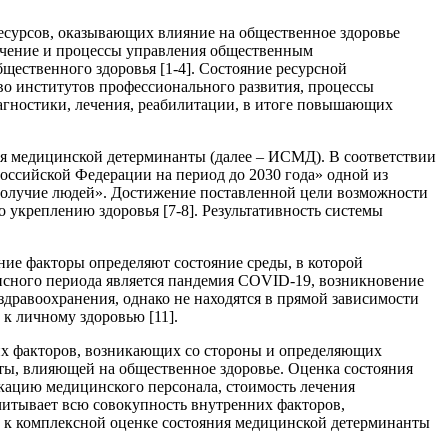
есурсов, оказывающих влияние на общественное здоровье
печение и процессы управления общественным
бщественного здоровья [1-4]. Состояние ресурсной
во институтов профессионального развития, процессы
агностики, лечения, реабилитации, в итоге повышающих
ия медицинской детерминанты (далее – ИСМД). В соответствии
оссийской Федерации на период до 2030 года» одной из
ополучие людей». Достижение поставленной цели возможности
 укреплению здоровья [7-8]. Результативность системы
ние факторы определяют состояние среды, в которой
зисного периода является пандемия COVID-19, возникновение
 здравоохранения, однако не находятся в прямой зависимости
 к личному здоровью [11].
их факторов, возникающих со стороны и определяющих
ты, влияющей на общественное здоровье. Оценка состояния
кацию медицинского персонала, стоимость лечения
учитывает всю совокупность внутренних факторов,
д к комплексной оценке состояния медицинской детерминанты