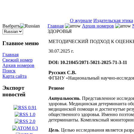
ISSN 2071-5021
О журнале
Издательская этика
Выбрать
Главная
Архив номеров
ЗДОРОВЬЯ
МЕТОДИЧЕСКИЙ ПОДХОД К ОЦЕНК
Главное меню
30.07.2025 г.
Главная
Свежий номер
DOI: 10.21045/2071-5021-2025-71-3-11
Архив номеров
Поиск
Русских С.В.
Карта сайта
ФГБНУ «Национальный научно-исследова
Экспорт
Резюме
новостей
Актуальность
. Представленное исслед
здоровья. Медицинская детерминанта общ
медицинской помощи и достигнутые резул
общественного здоровья. Именно поэтом
детерминанты. Комплексный мониторинг
Цель
.
Целью исследования является разр