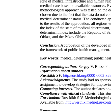
state of medical infrastructure and human res
medical care based on available resources. Ev
methodological approach was tested on the dat
chosen due to the fact that the data do not c
medical determinant status. The conducted ap
to the results of the approbation, all regions
the index of the state of medical determinant,
determinant index include the Republic of S
Oblast, and the Pskov Oblast.
Conclusion
. Approbation of the developed met
the framework of public health management. Fu
Key words:
medical determinant; public healt
Corresponding author:
Sergey V. Russkikh,
Information about authors:
Russkikh SV
,
http://orcid.org/0000-0002-3
Acknowledgments
.
The study had no sponsor
assignment to develop strategies for improvin
Competing interests.
The author declares no a
Compliance with ethical standards.
This stu
For citation:
Russkikh S.V. Methodological a
Available from:
http://vestnik.mednet.ru/cont
Введение