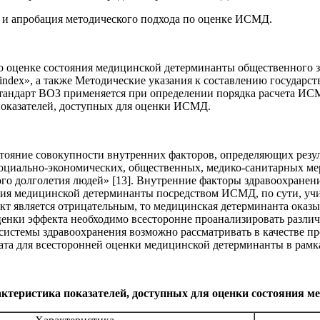
а и апробация методического подхода по оценке ИСМД.
по оценке состояния медицинской детерминанты общественного 
 index», а также Методические указания к составлению государс
тандарт ВОЗ применяется при определении порядка расчета ИС
показателей, доступных для оценки ИСМД.
тояние совокупности внутренних факторов, определяющих резул
социально-экономических, общественных, медико-санитарных ме
го долголетия людей» [13]. Внутренние факторы здравоохранени
ния медицинской детерминанты посредством ИСМД, по сути, уч
т является отрицательным, то медицинская детерминанта оказы
ценки эффекта необходимо всесторонне проанализировать различ
системы здравоохранения возможно рассматривать в качестве пр
ьтата для всесторонней оценки медицинской детерминанты в рам
ктеристика показателей, доступных для оценки состояния 