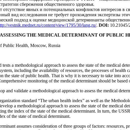
 стратегии сбережения общественного здоровья.
т отсутствие явных и потенциальных конфликтов интересов в св
нный вид исследования не требует прохождения экспертизы эти
ческий подход к оценке медицинской детерминанты общественн
ttp://vestnik.mednet.ru/content/view/1795/30/lang,ru/
.
DOI
:
10.21045/
SSESSING THE MEDICAL DETERMINANT OF PUBLIC 
of Public Health, Moscow, Russia
d tests a methodological approach to assess the state of the medical det
 system, including the availability of resources, the processes of health c
n the state of public health. That is why it is necessary to take into ac
omprehensive monitoring of the medical determinant should be based on 
elop and validate a methodological approach to assess the medical determ
ganization standard “The urban health index” as well as the Methodolog
elop a methodological approach to assess the state of the medical det
ting the index of the state of the medical determinant. In turn, the USS
ndex of the state of medical determinant.
terminant assumes consideration of three groups of factors: resources, pr