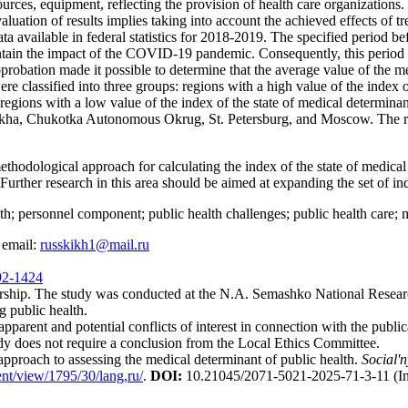
ources, equipment, reflecting the provision of health care organizations
aluation of results implies taking into account the achieved effects of 
a available in federal statistics for 2018-2019. The specified period bef
ontain the impact of the COVID-19 pandemic. Consequently, this period i
probation made it possible to determine that the average value of the m
 were classified into three groups: regions with a high value of the index
 regions with a low value of the index of the state of medical determinant
akha, Chukotka Autonomous Okrug, St. Petersburg, and Moscow. The reg
hodological approach for calculating the index of the state of medical d
rther research in this area should be aimed at expanding the set of indi
h; personnel component; public health challenges; public health care; m
 email:
russkikh1@mail.ru
292-1424
ship. The study was conducted at the N.A. Semashko National Research 
g public health.
pparent and potential conflicts of interest in connection with the publicat
dy does not require a conclusion from the Local Ethics Committee.
pproach to assessing the medical determinant of public health.
Social'
ent/view/1795/30/lang,ru/
.
DOI
:
10.21045/2071-5021-2025-71-3-11
(I