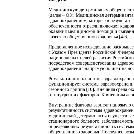
Медицинскую детерминанту общественног
(далее – ОЗ). Медицинская детерминант
здравоохранением, которые в результате 
обеспеченности отрасли включает кадров
оказания медицинской помощи и связанн
качество общественного здоровья [4-6].
Представленное исследование раскрывае
с Указом Президента Российской Федерац
национальных целей развития Российско
посредством совершенствования здравоох
здравоохранения напрямую влияет на до
Результативность системы здравоохранен
функционирует системы здравоохранения
сезонного гриппа [10]. Внешняя среда о
от внутренних факторов. К внешним аспе
Внутренние факторы зависят напрямую о
результативность системы здравоохране
медицинской детерминанты осуществляет
стационарного больного, заболеваемость
определяющих результативность системы
общественного здоровья. Последнее воз