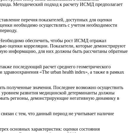
одхода. Методический подход к расчету ИСМД предполагает
тавление перечня показателей, доступных для оценки
оценки необходимо осуществлять с учетом необходимости
периоду.
 Необходимо обеспечить, чтобы рост ИСМД отражал
щью оценки корреляции. Показатели, которые демонстрируют
чимую информацию, для них должны быть рассчитаны обратные
 также последующий расчет среднего геометрического
здравоохранения «The urban health index», а также в рамках
ать полученные значения. Последнее возможно осуществить
м уровнем развития медицинской детерминанты должны
ровать регионы, демонстрирующие негативную динамику в
связан с тем, что данный период не учитывает наличие
рех основных характеристик: оценки состояния