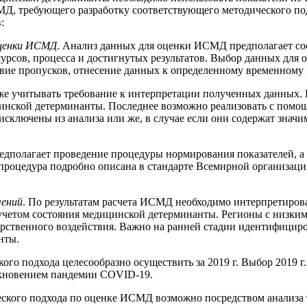
МД, требующего разработку соответствующего методического п
:
оценки ИСМД
. Анализ данных для оценки ИСМД предполагает сос
урсов, процесса и достигнутых результатов. Выбор данных для 
твие пропусков, отнесение данных к определенному временному 
же учитывать требование к интерпретации полученных данных.
инской детерминанты. Последнее возможно реализовать с помо
исключены из анализа или же, в случае если они содержат зна
едполагает проведение процедуры нормирования показателей, а
процедура подробно описана в стандарте Всемирной организации 
чений
. По результатам расчета ИСМД необходимо интерпретиров
учетом состояния медицинской детерминанты. Регионы с низки
арственного воздействия. Важно на ранней стадии идентифици
нты.
о подхода целесообразно осуществить за 2019 г. Выбор 2019 г. 
икновением пандемии COVID-19.
ского подхода по оценке ИСМД возможно посредством анализа т