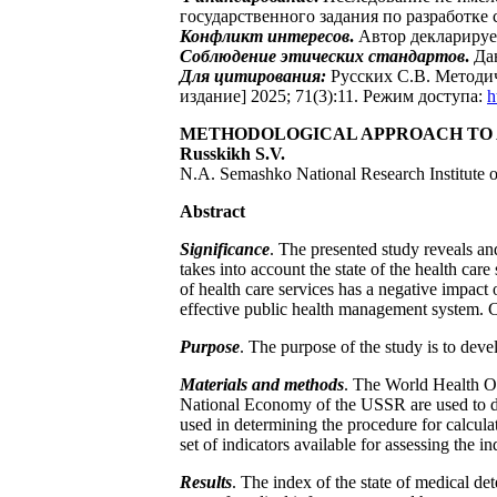
государственного задания по разработке
Конфликт интересов
.
Автор декларируе
Соблюдение этических стандартов
.
Да
Для цитирования:
Русских С.В. Методи
издание] 2025; 71(3):11. Режим доступа:
h
METHODOLOGICAL APPROACH TO A
Russkikh S.V.
N.A. Semashko National Research Institute 
Abstract
Significance
. The presented study reveals an
takes into account the state of the health care
of health care services has a negative impact o
effective public health management system. C
Purpose
. The purpose of the study is to dev
Materials and methods
. The World Health Or
National Economy of the USSR are used to dev
used in determining the procedure for calcula
set of indicators available for assessing the i
Results
. The index of the state of medical de