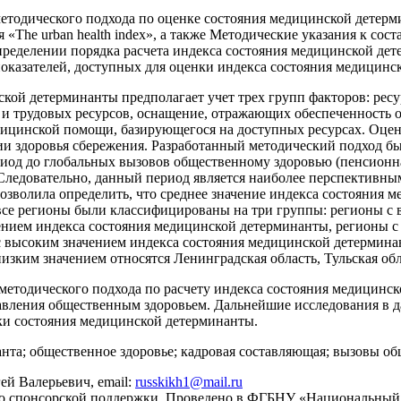
методического подхода по оценке состояния медицинской детерм
«The urban health index», а также Методические указания к сос
ределении порядка расчета индекса состояния медицинской де
показателей, доступных для оценки индекса состояния медицинс
кой детерминанты предполагает учет трех групп факторов: ресур
и трудовых ресурсов, оснащение, отражающих обеспеченность 
дицинской помощи, базирующегося на доступных ресурсах. Оценк
ии здоровья сбережения. Разработанный методический подход б
риод до глобальных вызовов общественному здоровью (пенсионная
ледовательно, данный период является наиболее перспективны
зволила определить, что среднее значение индекса состояния ме
все регионы были классифицированы на три группы: регионы с 
ением индекса состояния медицинской детерминанты, регионы с
с высоким значением индекса состояния медицинской детермина
изким значением относятся Ленинградская область, Тульская обл
 методического подхода по расчету индекса состояния медицинс
авления общественным здоровьем. Дальнейшие исследования в 
нки состояния медицинской детерминанты.
та; общественное здоровье; кадровая составляющая; вызовы общ
ей Валерьевич, email:
russkikh1@mail.ru
ло спонсорской поддержки. Проведено в ФГБНУ «Национальный