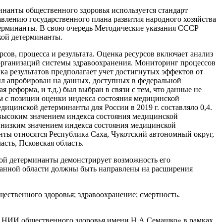
инанты общественного здоровья используется стандарт
тавлению государственного плана развития народного хозяйства
терминанты. В свою очередь Методические указания СССР
кой детерминанты.
сов, процесса и результата. Оценка ресурсов включает анализ
организаций системы здравоохранения. Мониторинг процессов
а результатов предполагает учет достигнутых эффектов от
ыл апробирован на данных, доступных в федеральной
 реформа, и т.д.) был выбран в связи с тем, что данные не
м с позиции оценки индекса состояния медицинской
дицинской детерминанты для России в 2019 г. составляло 0,4.
высоким значением индекса состояния медицинской
 низким значением индекса состояния медицинской
нты относятся Республика Саха, Чукотский автономный округ,
асть, Псковская область.
кой детерминанты демонстрирует возможность его
данной области должны быть направлены на расширения
ественного здоровья; здравоохранение; смертность.
 НИИ общественного здоровья имени Н.А.Семашко» в рамках