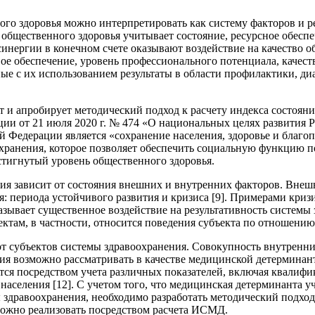
о здоровья можно интерпретировать как систему факторов и р
а общественного здоровья учитывает состояние, ресурсное обес
синергии в конечном счете оказывают воздействие на качество о
ое обеспечение, уровень профессионального потенциала, качест
ые с их использованием результаты в области профилактики, ди
т и апробирует методический подход к расчету индекса состоян
ии от 21 июля 2020 г. № 474 «О национальных целях развития Р
й Федерации является «сохранение населения, здоровье и благ
ранения, которое позволяет обеспечить социальную функцию по
стигнутый уровень общественного здоровья.
ия зависит от состояния внешних и внутренних факторов. Внеш
: периода устойчивого развития и кризиса [9]. Примерами кри
казывает существенное воздействие на результативность системы
ктам, в частности, относится поведения субъекта по отношению
т субъектов системы здравоохранения. Совокупность внутренн
ния возможно рассматривать в качестве медицинской детерминан
ся посредством учета различных показателей, включая квалифи
 населения [12]. С учетом того, что медицинская детерминанта 
 здравоохранения, необходимо разработать методический подхо
можно реализовать посредством расчета ИСМД.