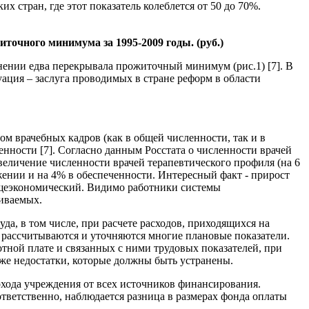
их стран, где этот показатель колеблется от 50 до 70%.
точного минимума за 1995-2009 годы. (руб.)
нении едва перекрывала прожиточный минимум (рис.1) [7]. В
ация – заслуга проводимых в стране реформ в области
м врачебных кадров (как в общей численности, так и в
ченности [7]. Согласно данным Росстата о численности врачей
величение численности врачей терапевтического профиля (на 6
жении и на 4% в обеспеченности. Интересный факт - прирост
общеэкономический. Видимо работники системы
чиваемых.
да, в том числе, при расчете расходов, приходящихся на
рассчитываются и уточняются многие плановые показатели.
тной плате и связанных с ними трудовых показателей, при
же недостатки, которые должны быть устранены.
ода учреждения от всех источников финансирования.
ответственно, наблюдается разница в размерах фонда оплаты