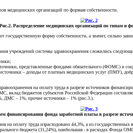
ипов медицинских организаций по формам собственности.
Рис.2. Распределение медицинских организаций по типам и ф
т государственную форму собственности, а значит, сильно зав
ния учреждений системы здравоохранения сложились следующие
ники;
точники, представленные фондами обязательного (ФОМС) и соц
источники – доходы от платных медицинских услуг (ПМУ), добр
дравоохранения на оплату труда в разрезе источников финансир
МС, вклад бюджетов субъектов Российской Федерации составляет
, ДМС – 1%, прочие источники – 1% (рис.3.).
ъем финансирования фонда заработной платы в разрезе источн
я на оплату труда израсходовано 44,3%, а из государственных
ерального бюджета (31,24%), наибольшая - в расходах Фонда ОМС