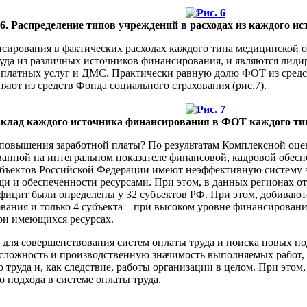
.6. Распределение типов учреждений в расходах из каждого 
нсирования в фактических расходах каждого типа медицинской о
уда из различных источников финансирования, и являются ли
т платных услуг и ДМС. Практически равную долю ФОТ из сре
ют из средств Фонда социального страхования (рис.7).
 Вклад каждого источника финансирования в ФОТ каждого ти
 повышения заработной платы? По результатам Комплексной оце
ованной на интегральном показателе финансовой, кадровой обес
ектов Российской Федерации имеют неэффективную систему здр
и и обеспеченности ресурсами. При этом, в данных регионах о
ицит были определены у 32 субъектов РФ. При этом, добивают
ания и только 4 субъекта – при высоком уровне финансировани
ри имеющихся ресурсах.
м для совершенствования систем оплаты труда и поиска новых п
 сложность и производственную значимость выполняемых работ,
труда и, как следствие, работы организации в целом. При этом,
 подхода в системе оплаты труда.