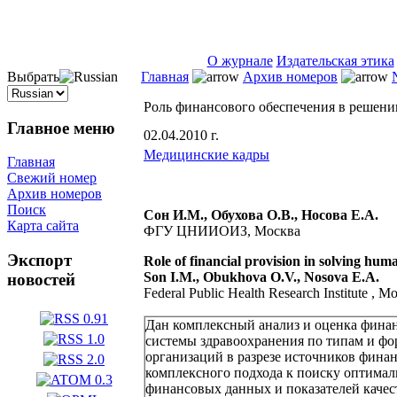
ISSN 2071-5021
О журнале
Издательская этика
Выбрать
Главная
Архив номеров
Роль финансового обеспечения в решени
Главное меню
02.04.2010 г.
Медицинские кадры
Главная
Свежий номер
Архив номеров
Поиск
Сон И.М., Обухова О.В., Носова Е.А.
Карта сайта
ФГУ ЦНИИОИЗ, Москва
Экспорт
Role of financial provision in solving huma
Son
I.M.
, Obukhova
O.V.
, Nosova
E.A.
новостей
Federal Public Health Research Institute , 
Дан комплексный анализ и оценка фина
системы здравоохранения по типам и ф
организаций в разрезе источников фина
комплексного подхода к поиску оптимал
финансовых данных и показателей каче