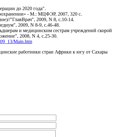
ерации до 2020 года".
оохранении» - М.: МЦФЭР, 2007, 320 с.
//"ГлавВрач", 2009, N 8, с.10-14.
иум", 2009, N 8-9, с.46-48.
льдшерам и медицинским сестрам учреждений скорой
ение", 2008, N 4, с.25-30.
/b09_13/Main.htm
дицинские работники стран Африки к югу от Сахары