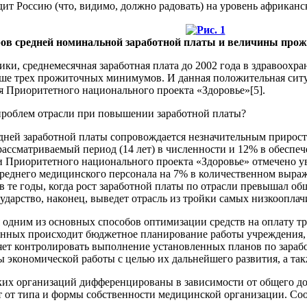
дит Россию (что, видимо, должно радовать) на уровень африканск
ров средней номинальной заработной платы и величины прожи
и, среднемесячная заработная плата до 2002 года в здравоохра
ьше трех прожиточных минимумов. И данная положительная ситу
ия Приоритетного национального проекта «Здоровье»[5].
проблем отрасли при повышении заработной платы?
ней заработной платы сопровождается незначительным приросто
 рассматриваемый период (14 лет) в численности и 12% в обеспе
и Приоритетного национального проекта «Здоровье» отмечено у
среднего медицинского персонала на 7% в количественном выра
 в те годы, когда рост заработной платы по отрасли превышал 
сударство, наконец, выведет отрасль из тройки самых низкоопла
 одним из основных способов оптимизации средств на оплату тру
анных происходит бюджетное планирование работы учреждения, 
ет контролировать выполнение установленных планов по зарабо
 экономической работы с целью их дальнейшего развития, а так
х организаций дифференцированы в зависимости от общего дох
ит от типа и формы собственности медицинской организации. Со