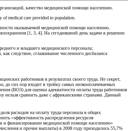
организаций, качество медицинской помощи населению.
ty of medical care provided to population.
тупности оказываемой медицинской помощи населению.
оохранения [1, 3, 4]. На сегодняшний день задачи в решении
среднего и младшего медицинского персонала;
 как следствие, сглаживание численного дисбаланса
инских работников в результатах своего труда. Не секрет,
во, до сих пор входит в тройку самых низкооплачеваемых
нения (ВОЗ) для оценки адекватности оплаты труда работников
ану нельзя сравнить даже с африканскими странами. Данный
оля расходов на оплату труда персонала в общих
енить «эффективность распределения ресурсов
нии и финансировании медицинской помощи населению»
ачисления и прочие выплаты) в 2008 году приходилось 55,7%