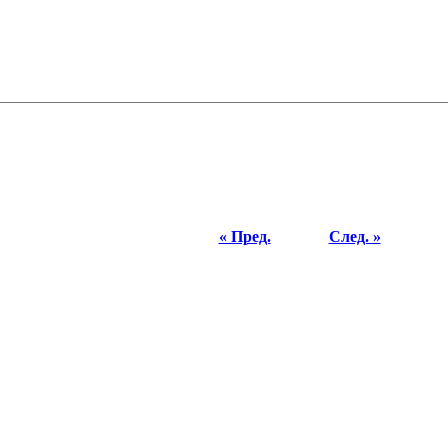
« Пред.
След. »