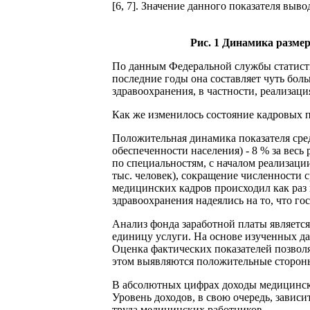
[6, 7]. Значение данного показателя выво
Рис. 1 Динамика разме
По данным Федеральной службы статистик
последние годы она составляет чуть бол
здравоохранения, в частности, реализац
Как же изменилось состояние кадровых 
Положительная динамика показателя сред
обеспеченности населения) - 8 % за весь
по специальностям, с началом реализаци
тыс. человек), сокращение численности 
медицинских кадров происходил как раз
здравоохранения надеялись на то, что го
Анализ фонда заработной платы является
единицу услуги. На основе изученных д
Оценка фактических показателей позволя
этом выявляются положительные стороны
В абсолютных цифрах доходы медицински
Уровень доходов, в свою очередь, завис
труда медицинских работников.