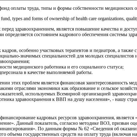
фонд оплаты труда, типы и формы собственности медицинских 
 fund, types and forms of ownership of health care organizations, quali
х перед здравоохранением, является повышение качества и дос
 определяется состоянием кадрового обеспечения системы здрав
кадров, особенно участковых терапевтов и педиатров, а также 
циально-значимых специальностей для молодых специалистов и,
авоохранения;
сти медицинского работника и его социального статуса;
дперсонала в качестве выполняемой работы.
ии этих проблем является финансовая заинтересованность медиц
такими отраслями экономики как образование и сельское хозяйст
показателей, используемых Всемирной организацией здравоохра
ботника здравоохранения к ВВП на душу населения», - нашу стр
инансирование кадровых ресурсов здравоохранения, является «д
нение». Данный показатель, согласно методике ВОЗ, призван оц
 финансирования». По данным формы № 62 «Сведения об оказа
го объема государственных средств на оплату труда (включая н