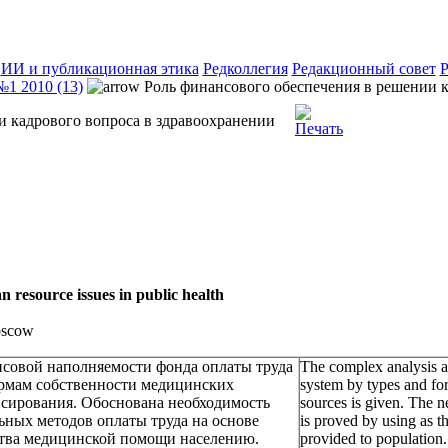
ИИ и публикационная этика
Редколлегия
Редакционный совет
Р
№1 2010 (13)
Роль финансового обеспечения в решении к
и кадрового вопроса в здравоохранении
n resource issues in public health
Moscow
нсовой наполняемости фонда оплаты труда
The complex analysis an
ормам собственности медицинских
system by types and for
нсирования. Обоснована необходимость
sources is given. The 
ьных методов оплаты труда на основе
is proved by using as th
ства медицинской помощи населению.
provided to population.