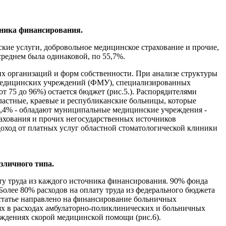
очника финансирования.
ие услуги, добровольное медицинское страхование и прочие,
среднем была одинаковой, по 55,7%.
х организаций и форм собственности. При анализе структуры
медицинских учреждений (ФМУ), специализированных
 75 до 96%) остается бюджет (рис.5.). Распорядителями
ластные, краевые и республиканские больницы, которые
9,4% - обладают муниципальные медицинские учреждения -
рахования и прочих негосударственных источников
оход от платных услуг областной стоматологической клиники
зличного типа.
ту труда из каждого источника финансирования. 90% фонда
олее 80% расходов на оплату труда из федерального бюджета
статье направлено на финансирование больничных
ях в расходах амбулаторно-поликлинических и больничных
еждениях скорой медицинской помощи (рис.6).