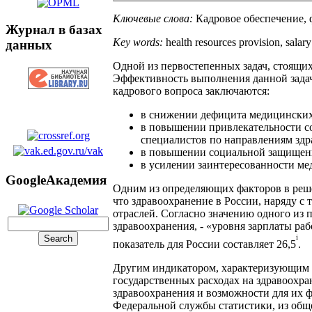
Ключевые слова:
Кадровое обеспечение, 
Журнал в базах
Key words:
health resources provision, salary
данных
Одной из первостепенных задач, стоящи
Эффективность выполнения данной задачи
кадрового вопроса заключаются:
в снижении дефицита медицинских 
в повышении привлекательности со
специалистов по направлениям здр
в повышении социальной защищенно
в усилении заинтересованности ме
GoogleАкадемия
Одним из определяющих факторов в решен
что здравоохранение в России, наряду с 
отраслей. Согласно значению одного из 
здравоохранения, - «уровня зарплаты ра
i
показатель для России составляет 26,5
.
Другим индикатором, характеризующим ф
государственных расходах на здравоохра
здравоохранения и возможности для их
Федеральной службы статистики, из обще