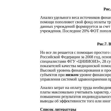
Рис
Анализ удельного веса источников фина
помощи пополняют свой фонд оплаты тр
данных учреждений формируется за сче
учреждения. Последние 20% ФОТ пополня
Рис.7.
Но все ли решается с помощью простого
Российской Федерации за 2008 год, осн
специалистами ФГУ «ЦНИИОИЗ», 28 субъ
показателей качества медицинской помощ
Высокий уровень финансирования и проф
субъектов при
низком
уровне финансиров
управления системой здравоохранения п
Анализ затрат на оплату труда необходи
платы максимально учитывать характер,
повышении результатов индивидуального 
выводы об эффективности того или иного
Список литературы