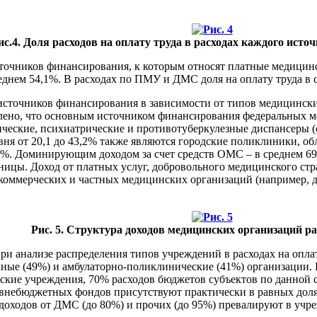
ис.4. Доля расходов на оплату труда в расходах каждого ист
очников финансирования, к которым относят платные медицинск
реднем 54,1%. В расходах по ПМУ и ДМС доля на оплату труда в 
сточников финансирования в зависимости от типов медицински
лено, что основным источником финансирования федеральных 
ческие, психиатрические и противотуберкулезные диспансеры (от
ня от 20,1 до 43,2% также являются городские поликлиники, об
,8%. Доминирующим доходом за счет средств ОМС – в среднем 6
ницы. Доход от платных услуг, добровольного медицинского ст
коммерческих и частных медицинских организаций (например, д
Рис. 5. Структура доходов медицинских организаций ра
ри анализе распределения типов учреждений в расходах на опла
ные (49%) и амбулаторно-поликлинические (41%) организации. Б
ские учреждения, 70% расходов бюджетов субъектов по данной 
з внебюджетных фондов присутствуют практически в равных дол
 доходов от ДМС (до 80%) и прочих (до 95%) превалируют в учр