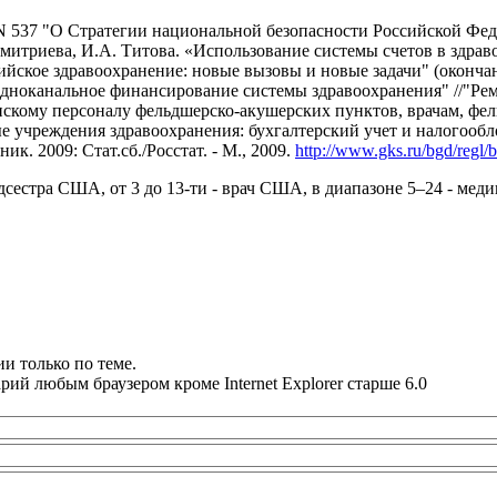
 N 537 "О Стратегии национальной безопасности Российской Фед
Дмитриева, И.А. Титова. «Использование системы счетов в здрав
кое здравоохранение: новые вызовы и новые задачи" (окончание)
ноканальное финансирование системы здравоохранения" //"Ремед
скому персоналу фельдшерско-акушерских пунктов, врачам, фе
учреждения здравоохранения: бухгалтерский учет и налогооблож
к. 2009: Стат.сб./Росстат. - М., 2009.
http://www.gks.ru/bgd/regl
едсестра США, от 3 до 13-ти - врач США, в диапазоне 5–24 - ме
и только по теме.
ий любым браузером кроме Internet Explorer старше 6.0