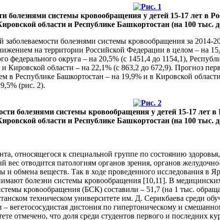
сти болезнями системы кровообращения у детей 15-17 лет в 
ировской области и Республике Башкортостан (на 100 тыс. д
 заболеваемости болезнями системы кровообращения за 2014-2022 
 снижением на территории Российской Федерации в целом – на 15,1
о федерального округа – на 20,5% (с 1451,4 до 1154,1), Республи
4) и Кировской области – на 22,1% (с 863,2 до 672,9). Прогноз 
ем в Республике Башкортостан – на 19,9% и в Кировской области
,5% (рис. 2).
мости болезнями системы кровообращения у детей 15-17 лет 
ировской области и Республике Башкортостан (на 100 тыс. д
ента, относящегося к специальной группе по состоянию здоровья
 вес отводится патологиям органов зрения, органов желудочно
и обмена веществ. Так в ходе проведенного исследования в Яро
нимают болезни системы кровообращения [10,11]. В медицински
стемы кровообращения (БСК) составили – 51,7 (на 1 тыс. обращ
хстанском техническом университете им. Д. Серикбаева среди о
и – вегетососудистая дистония по гипертоническому и смешанном
е отмечено, что доля среди студентов первого и последних курс