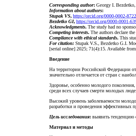
Corresponding author
:
Georgy I. Bezdetko,
Information about authors
:
Stupak VS
,
https://orcid.org/0000-0002-872
Bezdetko GI
,
https://orcid.org/0000-0001-6
Acknowledgments
.
The study had no sponso
Competing interests
.
The authors declare the a
Compliance with ethical standards
.
This stu
For citation:
Stupak V.S., Bezdetko G.I. Mode
[serial online] 2025; 71(4):15. Available fro
Введение
На территории Российской Федерации от
значительно отличается от стран с наибо
Здоровье, особенно молодого поколения,
среди всех случаев смерти молодых люде
Высокий уровень заболеваемости молодог
разработки и проведения эффективных п
Цель исследования
:
выявить тенденцию о
Материал и методы