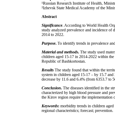
¹Russian Research Institute of Health, Minis
²Izhevsk State Medical Academy of the Minist
Abstract
Significance
. According to World Health Orga
study analyzed prevalence and incidence of dis
2014 to 2022.
Purpose
.
To identify trends in prevalence and
Material and methods
.
The study used materia
children aged 15-17 in 2014-2022 within the 
Republic of Bashkortostan.
Results
The study found that within the terri
system in children aged 15-17 – by 15.7 and 
decrease by 11.6 and 6.4% (from 6353.7 to 56
Conclusion
.
The diseases identified in the st
characterized by high blood pressure and prev
the Kirov region require the implementation of
Keywords
:
morbidity trends in children aged 
regional characteristics; forecast; prevention.