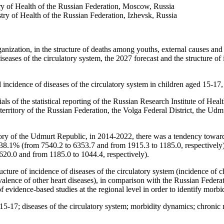
try of Health of the Russian Federation, Moscow, Russia
ry of Health of the Russian Federation, Izhevsk, Russia
nization, in the structure of deaths among youths, external causes an
eases of the circulatory system, the 2027 forecast and the structure of 
 incidence of diseases of the circulatory system in children aged 15-17, 
ls of the statistical reporting of the Russian Research Institute of Heal
territory of the Russian Federation, the Volga Federal District, the Ud
tory of the Udmurt Republic, in 2014-2022, there was a tendency toward
38.1% (from 7540.2 to 6353.7 and from 1915.3 to 1185.0, respectively)
20.0 and from 1185.0 to 1044.4, respectively).
ructure of incidence of diseases of the circulatory system (incidence of 
alence of other heart diseases), in comparison with the Russian Federat
 evidence-based studies at the regional level in order to identify morbi
15-17; diseases of the circulatory system; morbidity dynamics; chronic r