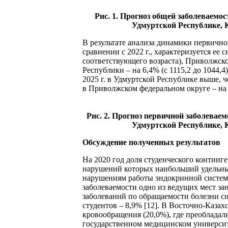
Рис. 1. Прогноз общей заболеваемо
Удмуртской Республике, К
В результате анализа динамики первичной
сравнении с 2022 г., характеризуется ее
соответствующего возраста), Приволжског
Республики – на 6,4% (с 1115,2 до 1044,
2025 г. в Удмуртской Республике выше, ч
в Приволжском федеральном округе – на 9
Рис. 2. Прогноз первичной заболевае
Удмуртской Республике, К
Обсуждение полученных результатов
На 2020 год доля студенческого континг
нарушений которых наибольший удельный
нарушениям работы эндокринной системы 
заболеваемости одно из ведущих мест за
заболеваний по обращаемости болезни си
студентов – 8,9% [12]. В Восточно-Каза
кровообращения (20,0%), где преобладал
государственном медицинском университет