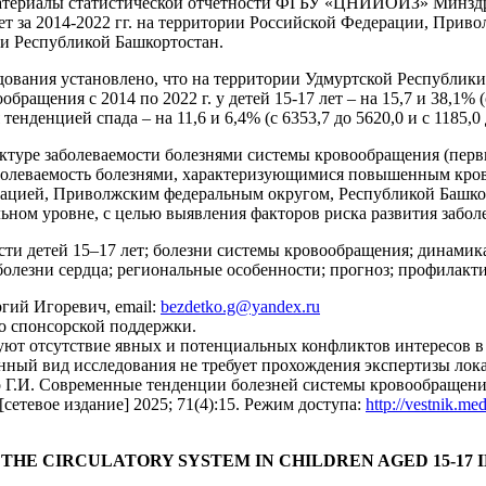
атериалы статистической отчетности ФГБУ «ЦНИИОИЗ» Минздра
ет за 2014-2022 гг. на территории Российской Федерации, Прив
и Республикой Башкортостан.
дования установлено, что на территории Удмуртской Республики
ращения с 2014 по 2022 г. у детей 15-17 лет – на 15,7 и 38,1% (с
тенденцией спада – на 11,6 и 6,4% (с 6353,7 до 5620,0 и с 1185,0
ктуре заболеваемости болезнями системы кровообращения (перв
аболеваемость болезнями, характеризующимися повышенным кро
ерацией, Приволжским федеральным округом, Республикой Башко
ном уровне, с целью выявления факторов риска развития забол
ти детей 15–17 лет; болезни системы кровообращения; динамика
олезни сердца; региональные особенности; прогноз; профилакти
ргий Игоревич, email:
bezdetko.g@yandex.ru
о спонсорской поддержки.
ют отсутствие явных и потенциальных конфликтов интересов в 
ный вид исследования не требует прохождения экспертизы лок
о Г.И. Современные тенденции болезней системы кровообращения 
[сетевое издание] 2025; 71(4):15. Режим доступа:
http://vestnik.me
 THE CIRCULATORY SYSTEM IN CHILDREN AGED 15-17