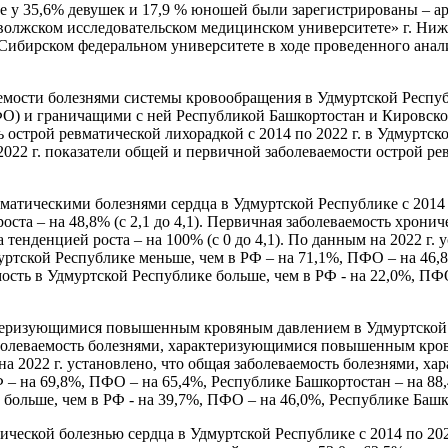
 у 35,6% девушек и 17,9 % юношей были зарегистрированы – ари
иволжском исследовательском медицинском университете» г. Н
 В Сибирском федеральном университете в ходе проведенного ана
аемости болезнями системы кровообращения в Удмуртской Респуб
 и граничащими с ней Республикой Башкортостан и Кировской 
ь острой ревматической лихорадкой с 2014 по 2022 г. в Удмуртск
 2022 г. показатели общей и первичной заболеваемости острой р
тическими болезнями сердца в Удмуртской Республике с 2014 по 
роста – на 48,8% (с 2,1 до 4,1). Первичная заболеваемость хрон
на тенденцией роста – на 100% (с 0 до 4,1). По данным на 2022 г
ртской Республике меньше, чем в РФ – на 71,1%, ПФО – на 46,
мость в Удмуртской Республике больше, чем в РФ - на 22,0%, ПФ
теризующимися повышенным кровяным давлением в Удмуртской Ре
заболеваемость болезнями, характеризующимися повышенным кров
ым на 2022 г. установлено, что общая заболеваемость болезнями
 – на 69,8%, ПФО – на 65,4%, Республике Башкортостан – на 88
 больше, чем в РФ - на 39,7%, ПФО – на 46,0%, Республике Башк
ческой болезнью сердца в Удмуртской Республике с 2014 по 2022