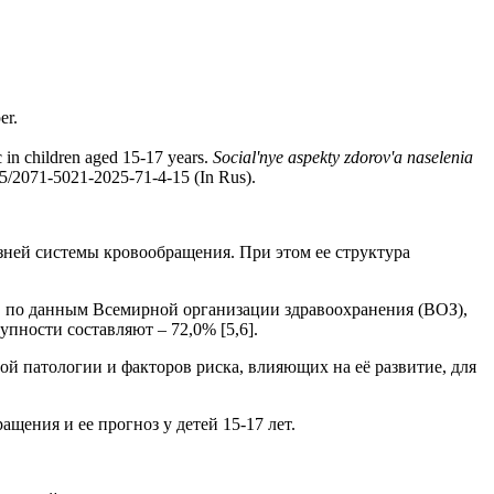
er.
 in children aged 15-17 years.
Social'nye aspekty zdorov'a naselenia
5/2071-5021-2025-71-4-15
(In Rus).
зней системы кровообращения. При этом ее структура
о, по данным Всемирной организации здравоохранения (ВОЗ),
пности составляют – 72,0% [5,6].
й патологии и факторов риска, влияющих на её развитие, для
ения и ее прогноз у детей 15-17 лет.