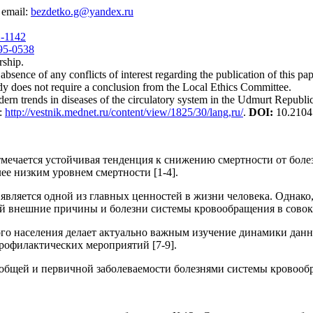
 email:
bezdetko.g@yandex.ru
2-1142
395-0538
rship.
bsence of any conflicts of interest regarding the publication of this pap
dy does not require a conclusion from the Local Ethics Committee.
rn trends in diseases of the circulatory system in the Udmurt Republic
m:
http://vestnik.mednet.ru/content/view/1825/30/lang,ru/
.
DOI:
10.2104
мечается устойчивая тенденция к снижению смертности от боле
лее низким уровнем смертности [1-4].
 является одной из главных ценностей в жизни человека. Однак
й внешние причины и болезни системы кровообращения в совоку
о населения делает актуально важным изучение динамики данно
рофилактических мероприятий [7-9].
бщей и первичной заболеваемости болезнями системы кровообращ