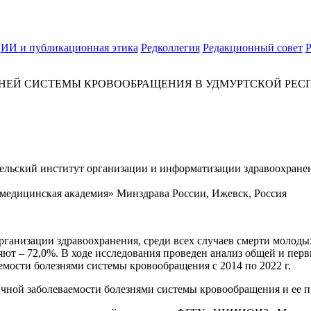
ИИ и публикационная этика
Редколлегия
Редакционный совет
Р
ЕЙ СИСТЕМЫ КРОВООБРАЩЕНИЯ В УДМУРТСКОЙ РЕСПУБЛ
ельский институт организации и информатизации здравоохране
медицинская академия» Минздрава России, Ижевск, Россия
ганизации здравоохранения, среди всех случаев смерти молод
яют – 72,0%. В ходе исследования проведен анализ общей и пер
аемости болезнями системы кровообращения с 2014 по 2022 г.
ной заболеваемости болезнями системы кровообращения и ее про