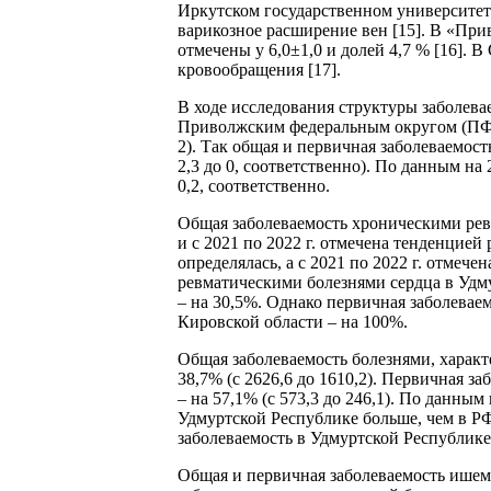
Иркутском государственном университете
варикозное расширение вен [15]. В «Пр
отмечены у 6,0±1,0 и долей 4,7 % [16].
кровообращения [17].
В ходе исследования структуры заболев
Приволжским федеральным округом (ПФО)
2). Так общая и первичная заболеваемост
2,3 до 0, соответственно). По данным на
0,2, соответственно.
Общая заболеваемость хроническими ревма
и с 2021 по 2022 г. отмечена тенденцией 
определялась, а с 2021 по 2022 г. отмече
ревматическими болезнями сердца в Удму
– на 30,5%. Однако первичная заболевае
Кировской области – на 100%.
Общая заболеваемость болезнями, харак
38,7% (с 2626,6 до 1610,2). Первичная 
– на 57,1% (с 573,3 до 246,1). По данн
Удмуртской Республике больше, чем в РФ
заболеваемость в Удмуртской Республике
Общая и первичная заболеваемость ишеми