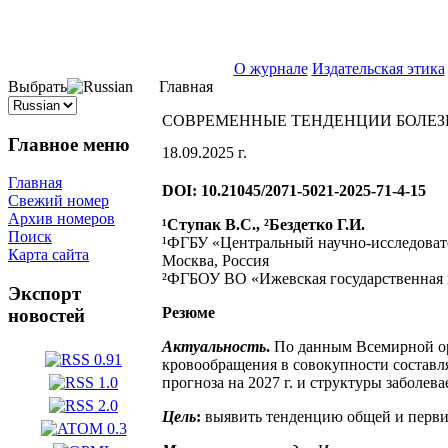
ISSN 2071-5021
О журнале
Издательская этика
Выбрать
Главная
СОВРЕМЕННЫЕ ТЕНДЕНЦИИ БОЛЕЗН
Главное меню
18.09.2025 г.
Главная
DOI: 10.21045/2071-5021-2025-71-4-15
Свежий номер
Архив номеров
¹Ступак В.С., ²Бездетко Г.И.
Поиск
¹ФГБУ «Центральный научно-исследоват
Карта сайта
Москва, Россия
²ФГБОУ ВО «Ижевская государственная 
Экспорт
Резюме
новостей
Актуальность
.
По данным Всемирной ор
кровообращения в совокупности составл
прогноза на 2027 г. и структуры заболев
Цель
:
выявить тенденцию общей и первич