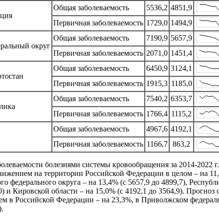
Общая заболеваемость
5536,2
4851,9
ация
Первичная заболеваемость
1729,0
1494,9
Общая заболеваемость
7190,9
5657,9
ральный округ
Первичная заболеваемость
2071,0
1451,4
Общая заболеваемость
6450,9
3124,1
ртостан
Первичная заболеваемость
1915,3
1185,0
Общая заболеваемость
7540,2
6353,7
лика
Первичная заболеваемость
1766,4
1115,2
Общая заболеваемость
4967,6
4192,1
Первичная заболеваемость
1166,7
863,2
олеваемости болезнями системы кровообращения за 2014-2022 г. у 
 снижением на территории Российской Федерации в целом – на 11,1
о федерального округа – на 13,4% (с 5657,9 до 4899,7), Республи
,0) и Кировской области – на 15,0% (с 4192,1 до 3564,9). Прогн
чем в Российской Федерации – на 23,3%, в Приволжском федераль
).