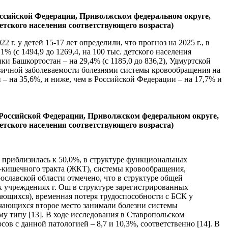
Российской Федерации, Приволжском федеральном округе,
етского населения соответствующего возраста)
г. у детей 15-17 лет определили, что прогноз на 2025 г., в
% (с 1494,9 до 1269,4, на 100 тыс. детского населения
ки Башкортостан – на 29,4% (с 1185,0 до 836,2), Удмуртской
первичной заболеваемости болезнями системы кровообращения на
 – на 35,6%, и ниже, чем в Российской Федерации – на 17,7% и
в Российской Федерации, Приволжском федеральном округе,
етского населения соответствующего возраста)
, приблизилась к 50,0%, в структуре функциональных
-кишечного тракта (ЖКТ), системы кровообращения,
славской области отмечено, что в структуре общей
х учреждениях г. Ош в структуре зарегистрированных
ающихся), временная потеря трудоспособности с БСК у
бучающихся второе место занимали болезни системы
у типу [13]. В ходе исследования в Ставропольском
ов с данной патологией – 8,7 и 10,3%, соответственно [14]. В