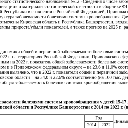
ьного статистического наблюдения №12 «Сведения о числе заб
низации» и материалы статистической отчетности в сборнике 
кой Республики в сравнении с Российской Федерацией, Приволж
уктура заболеваемости болезнями системы кровообращения. Для 
 отмечены Кировская область и Республика Башкортостан, вход
емпы прироста/убыли показателей, а также прогноз на 2025 г.,
 динамики общей и первичной заболеваемости болезнями системы 
 2022 г. на территориях Российской Федерации, Приволжского ф
нным на 2022 г. показатель общей заболеваемости болезнью сис
ом и в Приволжском федеральном округе – на 23,6 и 11,0% соотв
ания выявлено, что в 2022 г. показатели общей и первичной за
ской области – на 34,0 и 22,6% соответственно (на 100 тыс. де
 общая заболеваемость болезнью системы кровообращения выше н
еваемости болезнями системы кровообращения у детей 15-17
ской области и Республике Башкортостан с 2014 по 2022 г. (
Год
Динам
2014
2022