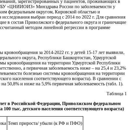
олеваний, зарегистрированных у пациентов, проживающих в
ФГБУ «ЦНИИОИЗ» Минздрава России по заболеваемости у
ским федеральным округом, Кировской областью и
исследования выбран период с 2014 по 2022 г. Для сравнения
ящие в состав Приволжского федерального округа и граничащие
 рассчитанный методом линейной регрессии в программе
кровообращения за 2014-2022 гг. у детей 15-17 лет выявили,
едерального округа, Республики Башкортостан, Удмуртской
темы кровообращения на территории Удмуртской Республики
етственно, а первичная заболеваемость ниже – на 25,4 и 23,2%
болеваемости болезнью системы кровообращения на территории
тского населения соответствующего возраста). В сравнении с
а 50,8% и ниже на 5,9% первичная заболеваемость (табл. 1).
Таблица 1
 лет в Российской Федерации, Приволжском федеральном
на 100 тыс. детского населения соответствующего возраста)
ика
Темп прироста/ убыли (к РФ и ПФО)