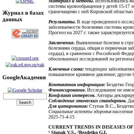
Материал и методы
.
Использовались м
системы кровообращения у детей 15-17 л
граничащими с ней Кировской областью 
Журнал в базах
данных
Результаты
.
В ходе проведенного иссле
заболеваемости болезнями системы кровооб
Прогноз на 2027 г. также характеризуется 
Заключение
.
Вывяленные болезни в стру
болезнями сердца, общая и первичная з
сердца), в сравнении с Российской Фед
обоснованных исследований на региональ
Ключевые слова:
тенденции заболеваемос
повышенное кровяное давление; другие б
GoogleАкадемия
Контактная информация:
Бездетко Гео
Финансирование.
Исследование не имел
Конфликт интересов.
Авторы деклариру
Соблюдение этических стандартов.
Дан
Для цитирования:
Ступак В.С., Бездетк
Социальные
аспекты здоровья населения
2025-71-4-15
CURRENT TRENDS IN DISEASES OF
¹ Stupak V.S., ²Bezdetko G.I.