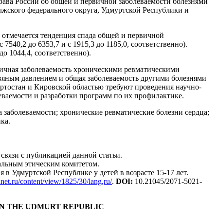
ва России об общей и первичной заболеваемости болезнями
олжского федерального округа, Удмуртской Республики и
 отмечается тенденция спада общей и первичной
 7540,2 до 6353,7 и с 1915,3 до 1185,0, соответственно).
 до 1044,4, соответственно).
ичная заболеваемость хроническими ревматическими
вяным давлением и общая заболеваемость другими болезнями
ртостан и Кировской областью требуют проведения научно-
еваемости и разработки программ по их профилактике.
 заболеваемости; хронические ревматические болезни сердца;
ка.
связи с публикацией данной статьи.
альным этическим комитетом.
в Удмуртской Республике у детей в возрасте 15-17 лет.
dnet.ru/content/view/1825/30/lang,ru/
.
DOI
:
10.21045/2071-5021-
 IN THE UDMURT REPUBLIC