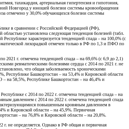
тмия, тахикардия, артериальная гипертензия и гипотония,
ижний Новгород у юношей болезни системы кровообращения
лиза отмечено у 30,0% обучающихся болезни системы
лике в сравнении с Российской Федерацией (РФ),
областью установлена следующая тенденция болезней (табл.
ой Республике характеризуется тенденцией спада – на 100,0% (с
евматической лихорадкой отмечен только в РФ по 1,3 и ПФО по
2021 г. отмечена тенденцией спада – на 69,6% (с 6,9 до 2,1)
ическими ревматическими болезнями сердца с 2014 по 2021 г. не
. установлено, что общая заболеваемость хроническими
8%, Республике Башкортостан – на 53,4% и Кировской области
О – на 58,5%, Республике Башкортостан – на 46,4% и
спублике с 2014 по 2022 г. отмечена тенденцией спада – на
яным давлением с 2014 по 2022 г. отмечена тенденцией спада
, характеризующимися повышенным кровяным давлением в
,4% и Кировской области – на 45,9%. Первичная
ортостан – на 76,8% и Кировской области – на 20,8%.
 г. не определяется. Однако в РФ общая и первичная