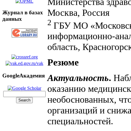
Министерства здрав
Москва, Россия
Журнал в базах
данных
2
ГБУ МО «Московск
информационно-анал
область, Красногорс
Резюме
GoogleАкадемия
Актуальность
.
Набл
оказанию медицинско
необоснованных, чт
организаций и сниж
специальностей.