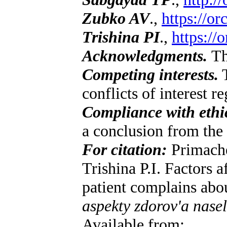
Zubko AV
.,
https://o
Trishina PI
.,
https://
Acknowledgments.
Th
Competing interests.
T
conflicts of interest r
Compliance with ethic
a conclusion from the
For citation:
Primache
Trishina P.I. Factors a
patient complains abo
aspekty zdorov'a nase
Available from: