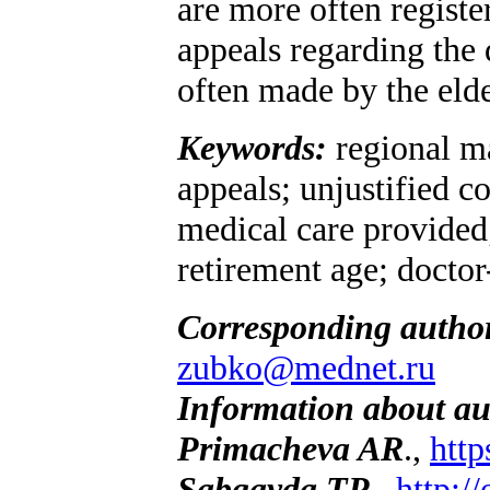
are more often registe
appeals regarding the 
often made by the elde
Keywords:
regional m
appeals; unjustified c
medical care provided
retirement age; doctor
Corresponding autho
zubko@mednet.ru
Information about au
Primacheva AR
.,
http
Sabga
y
da TP
.,
http:/