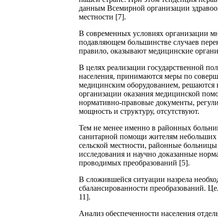
данным Всемирной организации здравоох
местности [7].
В современных условиях организации мн
подавляющем большинстве случаев пере
правило, оказывают медицинские организ
В целях реализации государственной по
населения, принимаются меры по соверш
медицинским оборудованием, решаются 
организации оказания медицинской помощ
нормативно-правовые документы, регул
мощность и структуру, отсутствуют.
Тем не менее именно в районных больн
санитарной помощи жителям небольших н
сельской местности, районные больницы 
исследования и научно доказанные норм
проводимых преобразований [5].
В сложившейся ситуации назрела необх
сбалансированности преобразований. Це
11].
Анализ обеспеченности населения отде