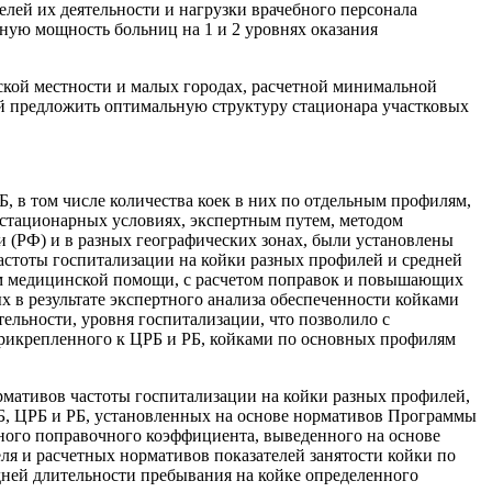
елей их деятельности и нагрузки врачебного персонала
ную мощность больниц на 1 и 2 уровнях оказания
ской местности и малых городах, расчетной минимальной
й предложить оптимальную структуру стационара участковых
, в том числе количества коек в них по отдельным профилям,
стационарных условиях, экспертным путем, методом
 (РФ) и в разных географических зонах, были установлены
астоты госпитализации на койки разных профилей и средней
ам медицинской помощи, с расчетом поправок и повышающих
х в результате экспертного анализа обеспеченности койками
ельности, уровня госпитализации, что позволило с
прикрепленного к ЦРБ и РБ, койками по основных профилям
рмативов частоты госпитализации на койки разных профилей,
Б, ЦРБ и РБ, установленных на основе нормативов Программы
ного поправочного коэффициента, выведенного на основе
ля и расчетных нормативов показателей занятости койки по
ней длительности пребывания на койке определенного