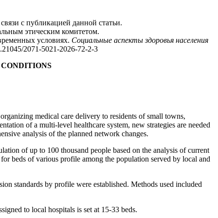
связи с публикацией данной статьи.
альным этическим комитетом.
овременных условиях.
Социальные аспекты здоровья населения
.21045/2071-5021-2026-72-2-3
 CONDITIONS
f organizing medical care delivery to residents of small towns,
ntation of a multi-level healthcare system, new strategies are needed
rehensive analysis of the planned network changes.
pulation of up to 100 thousand people based on the analysis of current
 for beds of various profile among the population served by local and
vision standards by profile were established. Methods used included
igned to local hospitals is set at 15-33 beds.