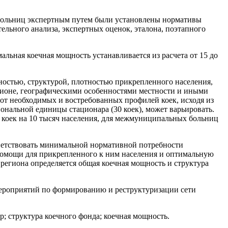
 больниц экспертным путем были установлены нормативы
ельного анализа, экспертных оценок, эталона, поэтапного
льная коечная мощность устанавливается из расчета от 15 до
остью, структурой, плотностью прикрепленного населения,
егионе, географическими особенностями местности и иными
т необходимых и востребованных профилей коек, исходя из
альной единицы стационара (30 коек), может варьировать.
 коек на 10 тысяч населения, для межмуниципальных больниц
тветствовать минимальной нормативной потребности
помощи для прикрепленного к ним населения и оптимальную
региона определяется общая коечная мощность и структура
мероприятий по формированию и реструктуризации сети
р; структура коечного фонда; коечная мощность.