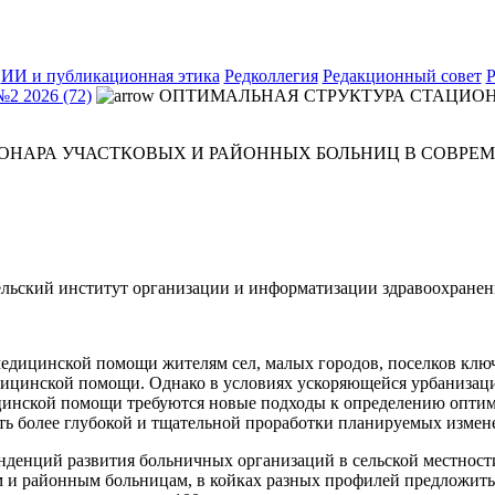
ИИ и публикационная этика
Редколлегия
Редакционный совет
Р
№2 2026 (72)
ОПТИМАЛЬНАЯ СТРУКТУРА СТАЦИОН
ОНАРА УЧАСТКОВЫХ И РАЙОННЫХ БОЛЬНИЦ В СОВРЕ
льский институт организации и информатизации здравоохранен
медицинской помощи жителям сел, малых городов, поселков клю
цинской помощи. Однако в условиях ускоряющейся урбанизации
цинской помощи требуются новые подходы к определению оптим
ть более глубокой и тщательной проработки планируемых измен
нденций развития больничных организаций в сельской местност
м и районным больницам, в койках разных профилей предложит