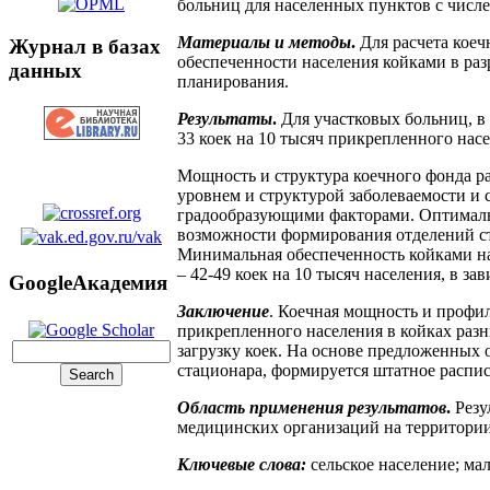
больниц для населенных пунктов с числе
Материалы и методы
.
Для расчета кое
Журнал в базах
обеспеченности населения койками в раз
данных
планирования.
Результаты
.
Для участковых больниц, в
33 коек на 10 тысяч прикрепленного насе
Мощность и структура коечного фонда р
уровнем и структурой заболеваемости и
градообразующими факторами. Оптимальн
возможности формирования отделений ст
Минимальная обеспеченность койками на
– 42-49 коек на 10 тысяч населения, в з
GoogleАкадемия
Заключение
. Коечная мощность и профи
прикрепленного населения в койках раз
загрузку коек. На основе предложенных 
стационара, формируется штатное распи
Область применения результатов
.
Резу
медицинских организаций на территори
Ключевые слова:
сельское население; ма