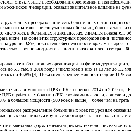
стемы, структурные преобразования экономики и трансформация
ан Российской Федерации, оказали значительное влияние на фун
ате структурных преобразований сеть больничных организаций со
ительно сократилось число участковых больниц, большая часть и
е число коек в больницах и диспансерах, снизился показатель о
2 раза ниже. На фоне этих структурных преобразований численно
на уровне 0,8%; показатель обеспеченности врачами вырос – с 4
тностью в тот период достигла почти пятикратного размера – 60,0
ирована сеть больничных организаций на фоне модернизации здр
ь до 5,3 тыс. в 2018 году, а число коек в них за 13 лет до 1,2
илась на 46,8% [4]. Показатель средней мощности одной ЦРБ сос
мика числа и мощности ЦРБ и РБ в период с 2014 по 2019 год. 
ле ЦРБ и районных больниц (РБ) с койками возросли, а число и д
0%, а большой мощности (500 коек и выше) – более чем на треть [
иональное распределение больничных коек по уровням оказания
ломощных больницах, а крупные многопрофильные больницы и с
витии выездных форм, телемедицинских технологий, вахтовом ме
вной доступности медицинской помощи прослеживается в миров