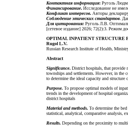
Контактная информация
:
Руголь Людми
Финансирование
.
Исследование не имел
Конфликт интересов
.
Авторы деклариру
Соблюдение этических стандартов
. Д
Для цитирования:
Руголь Л.В. Оптимал
[сетевое издание] 2026; 72(2):3. Режим д
OPTIMAL INPATIENT STRUCTURE 
Rugol L.V.
Russian Research Institute of Health, Minist
Abstract
Significance
.
District hospitals, that provide
townships and settlements. However, in the co
to determine the ideal capacity and structure
Purpose.
To propose optimal models of inpati
trends in the development of hospital organiz
district hospitals
Material and methods.
To determine the bed 
statistical, analytical, comparative analysis,
Results.
Depending on the proximity to multidi