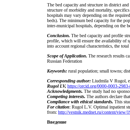
The bed capacity and structure in district and 
structure of morbidity and mortality, specifics
hospitals may vary depending on the required 
beds). The minimum bed capacity for the popul
inter-municipal hospitals, depending on the b
Conclusion.
The bed capacity and profile stru
profile, which will ensure the availability of 
into account regional characteristics, the tot
Scope of Application
.
The research results ca
Russian Federation
Keywords:
rural population; small towns; dist
Corresponding author:
Liudmila V Rugol, 
Rugol LV,
https://orcid.org/0000-0003-2983
Acknowledgments.
The study had no sponso
Competing interests.
The authors declare that 
Compliance with ethical standards.
This stu
For citation
: Rugol L.V. Optimal inpatient st
from:
http://vestnik.mednet.ru/content/view/1
Введение