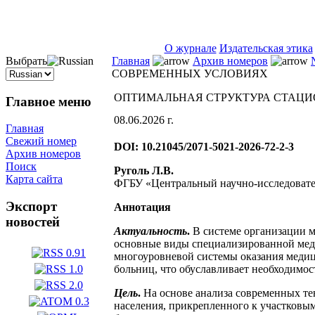
ISSN 2071-5021
О журнале
Издательская этика
Выбрать
Главная
Архив номеров
СОВРЕМЕННЫХ УСЛОВИЯХ
ОПТИМАЛЬНАЯ СТРУКТУРА СТАЦИ
Главное меню
08.06.2026 г.
Главная
Свежий номер
DOI: 10.21045/2071-5021-2026-72-2-3
Архив номеров
Поиск
Руголь Л.В.
Карта сайта
ФГБУ «Центральный научно-исследовате
Экспорт
Аннотация
новостей
Актуальность
.
В системе организации 
основные виды специализированной меди
многоуровневой системы оказания меди
больниц, что обуславливает необходимос
Цель
.
На основе анализа современных те
населения, прикрепленного к участковы