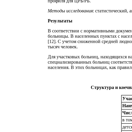
профиля для ЦРБ/РБ.
Методы исследования
: статистический, 
Результаты
В соответствии с нормативными документ
больницы. В населенных пунктах с насе
[12]. С учетом сниженной средней людн
тысяч человек.
Для участковых больниц, находящихся н
специализированных больниц соответств
населения. В этих больницах, как правил
Структура и коечн
Учас
Наим
Числ
в то
детс