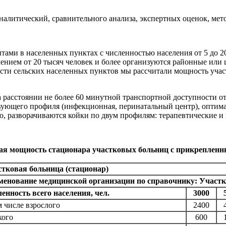
аналитический, сравнительного анализа, экспертных оценок, мет
ами в населенных пунктах с численностью населения от 5 до 20
лением от 20 тысяч человек и более организуются районные ил
ости сельских населенных пунктов мы рассчитали мощность уч
а расстоянии не более 60 минутной транспортной доступности о
ующего профиля (инфекционная, перинатальный центр), оптималь
о, разворачиваются койки по двум профилям: терапевтические и 
ая мощность стационара участковых больниц с прикрепленны
тковая больница (стационар)
енование медицинской организации по справочнику:
Участк
енность всего населения, чел.
3000
м числе взрослого
2400
кого
600