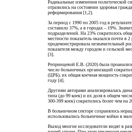
Радикальные изменения политической си
отразились на состоянии здоровья гражд
реформирования [1,2].
За период с 1990 по 2005 год в результ
составило 37%, а в городах – 19%. Знач
подразделений. На 23% сократилось обще
местности показатель оказался почти в 
продемонстрировала незначительный рост 
показателя между городом и сельской мес
[3].
Репринцевой Е.В. (2020) была проанализ
число больничных организаций сократилос
(ЦРБ), их общая коечная мощность сократ
году [4].
Другими авторами анализировалась дина
типа (до 99 коек) и их доля в общем чис
300-399 коек) сократились более чем на 2
В больничном секторе сохранялось нерац
использовались больничные койки в ма
Выход многие исследователи видят в раз
нашей стране. При этом тенденция нера