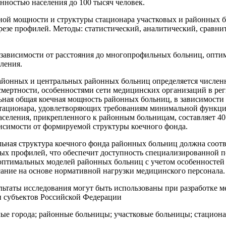
нностью населения до 100 тысяч человек.
чной мощности и структуры стационара участковых и районных
резе профилей. Методы: статистический, аналитический, сравнит
 зависимости от расстояния до многопрофильных больниц, оптима
ления.
айонных и центральных районных больниц определяется численн
 смертности, особенностями сети медицинских организаций в р
ая общая коечная мощность районных больниц, в зависимости о
ационара, удовлетворяющих требованиям минимальной функцион
селения, прикрепленного к районным больницам, составляет 40
ависимости от формируемой структуры коечного фонда.
льная структура коечного фонда районных больниц должна соо
ных профилей, что обеспечит доступность специализированной 
оптимальных моделей районных больниц с учетом особенностей 
сание на основе нормативной нагрузки медицинского персонала.
льтаты исследования могут быть использованы при разработке 
и субъектов Российской Федерации
лые города; районные больницы; участковые больницы; стациона