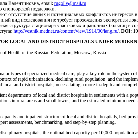
ла Валентиновна, email:
rugollv@mail.ru
о спонсорской поддержки.
ют отсутствие явных и потенциальных конфликтов интересов в 
анный вид исследования не требует прохождения экспертизы лок
ьная структура стационара участковых и районных больниц в с
оступа:
http://vestnik.mednet.ru/content/view/1914/30/lang,ru/
.
DOI:
10
FOR LOCAL AND DISTRICT HOSPITALS UNDER MODERN
ry of Health of the Russian Federation, Moscow, Russia
 major types of specialized medical care, play a key role in the system o
ntext of rapid urbanization, declining rural population, and the impleme
 of local and district hospitals, necessitating a more in-depth and comp
ent departments of local and district hospitals in settlements with a po
ations in rural areas and small towns, and the estimated minimum needs
capacity and inpatient structure of local and district hospitals, bed pro
 expert assessments, benchmarking, and step-by-step planning.
sciplinary hospitals, the optimal bed capacity per 10,000 population ass