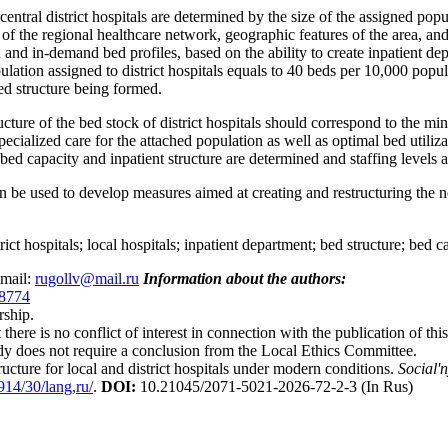
central district hospitals are determined by the size of the assigned popu
 of the regional healthcare network, geographic features of the area, and
and in-demand bed profiles, based on the ability to create inpatient d
ation assigned to district hospitals equals to 40 beds per 10,000 popu
ed structure being formed.
cture of the bed stock of district hospitals should correspond to the mi
specialized care for the attached population as well as optimal bed utili
al bed capacity and inpatient structure are determined and staffing leve
n be used to develop measures aimed at creating and restructuring the ne
rict hospitals; local hospitals; inpatient department; bed structure; bed c
email:
rugollv@mail.ru
Information about the authors:
-8774
rship.
there is no conflict of interest in connection with the publication of this 
dy does not require a conclusion from the Local Ethics Committee.
ructure for local and district hospitals under modern conditions.
Social'
914/30/lang,ru/
.
DOI:
10.21045/2071-5021-2026-72-2-3 (In Rus)