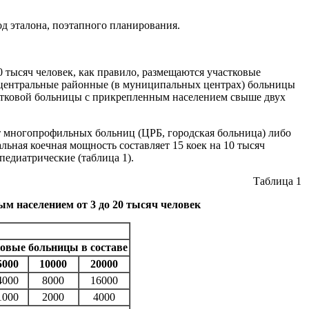
од эталона, поэтапного планирования.
 тысяч человек, как правило, размещаются участковые
и центральные районные (в муниципальных центрах) больницы
астковой больницы с прикрепленным населением свыше двух
т многопрофильных больниц (ЦРБ, городская больница) либо
ная коечная мощность составляет 15 коек на 10 тысяч
педиатрические (таблица 1).
Таблица 1
м населением от 3 до 20 тысяч человек
овые больницы в составе
5000
10000
20000
4000
8000
16000
1000
2000
4000