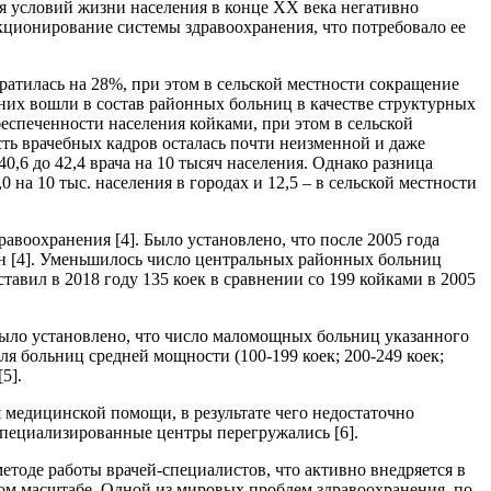
 условий жизни населения в конце XX века негативно
кционирование системы здравоохранения, что потребовало ее
кратилась на 28%, при этом в сельской местности сокращение
з них вошли в состав районных больниц в качестве структурных
беспеченности населения койками, при этом в сельской
сть врачебных кадров осталась почти неизменной и даже
0,6 до 42,4 врача на 10 тысяч населения. Однако разница
 на 10 тыс. населения в городах и 12,5 – в сельской местности
авоохранения [4]. Было установлено, что после 2005 года
 млн [4]. Уменьшилось число центральных районных больниц
тавил в 2018 году 135 коек в сравнении со 199 койками в 2005
Было установлено, что число маломощных больниц указанного
оля больниц средней мощности (100-199 коек; 200-249 коек;
5].
 медицинской помощи, в результате чего недостаточно
пециализированные центры перегружались [6].
тоде работы врачей-специалистов, что активно внедряется в
ом масштабе. Одной из мировых проблем здравоохранения, по