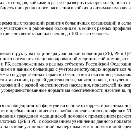
алых городов, койками в разрезе развернутых профилей, показат
бность прикрепленного населения в койках и оптимальную коеч
современных тенденций развития больничных организаций в сель
 к участковым и районным больницам, в койках разных профиле
тов с численностью населения до 100 тысяч человек.
ьной структуры стационара участковой больницы (УБ), РБ и ЦРБ
енного населения специализированной медицинской помощью в 
 и РБ, расположенных в разных субъектах Российской Федерации
йками в данных больницах с учетом действующих нормативов ч
аммы государственных гарантий бесплатного оказания граждан
питализации, средней длительности, занятости коек, полученны
зований с разной численностью населения, показателей их деят
ь усовершенствованные нормативы обеспеченности населения, 
лся по общепринятой формуле на основе откорректированных но
ости пребывания пациента на койке определенного профиля в У
оказания гражданам медицинской помощи с применением расчет
пилотных ЦРБ и РБ, с обоснованием увеличения данного показате
 на основе установленной экспертным путем нормативной сред