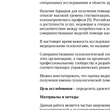
специальных исследованиях в области зд
Наличие барьеров для получения помощи
относят высокий уровень стигматизации
психиатрического профиля [9]. Российск
о доступности услуг, недоверие к специ
несоответствие между потребностью в п
совершенствование моделей помощи насел
В настоящее время важность исследован
медицинскими психологами, не вызывает
Совершенствование психологической пом
этих организациях, а также на организ
профессиональному сообществу в разрабо
соответствующих управленческих решени
Можно констатировать, что оценка меди
получения именно психологической помо
Цель исследования
– определить удовлет
Материалы и методы
Данная работа является частью широком
психиатрической и психотерапевтическо