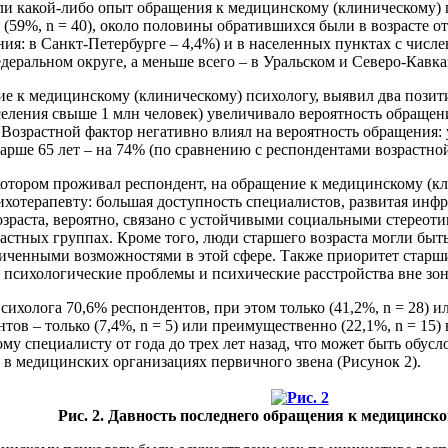
и какой-либо опыт обращения к медицинскому (клиническому) пс
59%, n = 40), около половины обратившихся были в возрасте от 
ия: в Санкт-Петербурге – 4,4%) и в населенных пунктах с числен
деральном округе, а меньше всего – в Уральском и Северо-Кавка
е к медицинскому (клиническому) психологу, выявил два пози
ления свыше 1 млн человек) увеличивало вероятность обращения 
 Возрастной фактор негативно влиял на вероятность обращения: 
тарше 65 лет – на 74% (по сравнению с респондентами возрастно
 котором проживал респондент, на обращение к медицинскому (к
ихотерапевту: большая доступность специалистов, развитая инф
озраста, вероятно, связано с устойчивыми социальными стереот
астных группах. Кроме того, люди старшего возраста могли бы
ниченными возможностями в этой сфере. Также приоритет старши
т психологические проблемы и психические расстройства вне зо
холога 70,6% респондентов, при этом только (41,2%, n = 28) ил
тов – только (7,4%, n = 5) или преимущественно (22,1%, n = 15
ому специалисту от года до трех лет назад, что может быть обу
в медицинских организациях первичного звена (Рисунок 2).
Рис. 2. Давность последнего обращения к медицинско