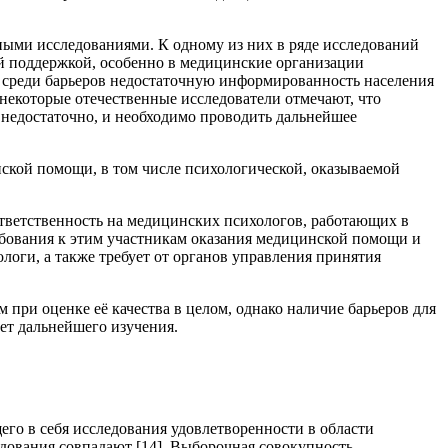
ными исследованиями. К одному из них в ряде исследований
ой поддержкой, особенно в медицинские организации
ют среди барьеров недостаточную информированность населения
 некоторые отечественные исследователи отмечают, что
недостаточно, и необходимо проводить дальнейшее
ской помощи, в том числе психологической, оказываемой
ветственность на медицинских психологов, работающих в
ебования к этим участникам оказания медицинской помощи и
оги, а также требует от органов управления принятия
ри оценке её качества в целом, однако наличие барьеров для
ет дальнейшего изучения.
о в себя исследования удовлетворенности в области
дования совпадают [14]. Выборочная совокупность