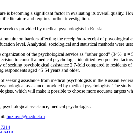
re is becoming a significant factor in evaluating its overall quality. Ho
ific literature and requires further investigation.
he services provided by medical psychologists in Russia.
tionnaire on barriers affecting the receipt/non-receipt of phycological 
ucation level. Analytical, sociological and statistical methods were use
he organization of the psychological service as “rather good” (34%, n = 
 decision to consult a medical psychologist identified two positive factor
ty of seeking psychological assistance 2.7-fold compared to residents of
ng respondents aged 45-54 years and older.
 of seeking assistance from medical psychologists in the Russian Federa
psychological assistance provided by medical psychologists. The study id
logists, which will make it possible to choose more accurate targets w
t; psychological assistance; medical psychologist.
ail:
buzinvn@mednet.ru
3-7214
74-6419