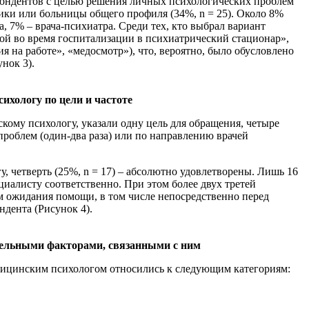
пондентов с целью решения личных психологических проблем
иники или больницы общего профиля (34%, n = 25). Около 8%
 7% – врача-психиатра. Среди тех, кто выбрал вариант
ной во время госпитализации в психиатрический стационар»,
 на работе», «медосмотр»), что, вероятно, было обусловлено
нок 3).
ихологу по цели и частоте
скому психологу, указали одну цель для обращения, четыре
роблем (один-два раза) или по направлению врачей
, четверть (25%, n = 17) – абсолютно удовлетворены. Лишь 16
иалисту соответственно. При этом более двух третей
м ожидания помощи, в том числе непосредственно перед
дента (Рисунок 4).
тдельными факторами, связанными с ним
медицинским психологом относились к следующим категориям: