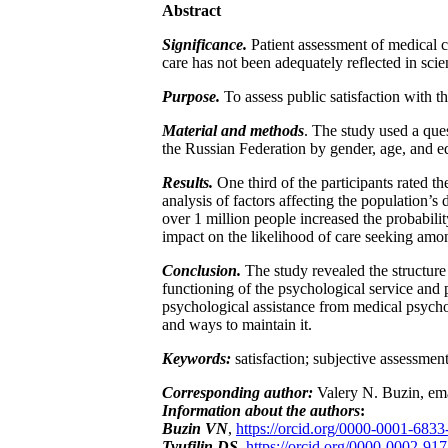
Abstract
Significance.
Patient assessment of medical ca
care has not been adequately reflected in scient
Purpose.
To assess public satisfaction with t
Material and methods
. The study used a ques
the Russian Federation by gender, age, and ed
Results.
One third of the participants rated t
analysis of factors affecting the population’s
over 1 million people increased the probabili
impact on the likelihood of care seeking amo
Conclusion.
The study revealed the structure
functioning of the psychological service and 
psychological assistance from medical psycho
and ways to maintain it.
Keywords:
satisfaction; subjective assessmen
Corresponding author:
Valery N. Buzin, em
Information about the authors
:
Buzin VN
,
https://orcid.org/0000-0001-683
Tyufilin DS
,
https://orcid.org/0000-0002-91