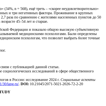
 (34%, n = 568), ещё треть – «скорее неудовлетворительно»
ивных и три негативных фактора. Проживание в крупных
 2,7 раза по сравнению с жителями населенных пунктов до 50
 возрасте 45–54 лет и старше.
ийской Федерации и показало общую высокую субъективную
 оказываемой медицинскими психологами. Были определены
дицинским психологам, что позволит выбрать более точные
лог.
связи с публикацией данной статьи.
зе социологических исследований в сфере общественного
огов в России: исследование 2024 г.
Социальные аспекты
1/30/lang,ru/
.
DOI
:
10.21045/2071-5021-2026-72-2-20
STUDY