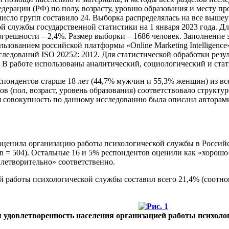
дерации (РФ) по полу, возрасту, уровню образования и месту пр
ое число групп составило 24. Выборка распределялась на все вы
 службы государственной статистики на 1 января 2023 года. Дл
огрешности – 2,4%. Размер выборки – 1686 человек. Заполнение
пользованием российской платформы «Online Marketing Intelligen
едований ISO 20252: 2012. Для статистической обработки результ
14]. В работе использованы аналитический, социологический и ст
спондентов старше 18 лет (44,7% мужчин и 55,3% женщин) из все
 (пол, возраст, уровень образования) соответствовало структур
 совокупность по данному исследованию была описана авторам
 оценила организацию работы психологической службы в Российск
n = 504). Остальные 16 и 5% респондентов оценили как «хорошо»
летворительно» соответственно.
й работы психологической службы составил всего 21,4% (соотно
я удовлетворенность населения организацией работы психоло