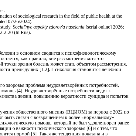
er.
ion of sociological research in the field of public health at the
ated 07/26/2024).
 study.
Social'nye aspekty zdorov'a naselenia
[serial online] 2026;
2-2-20
(In Rus).
олезни в основном сводится к психофизиологическому
остается, как правило, вне рассмотрения хотя это
й точки зрения болезнь может стать объектом рассмотрения,
ности предыдущих [1-2]. Психология становится лечебной
го здоровья проблема неудовлетворённых потребностей,
помощь [4]. Неудовлетворённые потребности ведут к
 качества жизни, повышению вероятности суицида и попыток
зучения общественного мнения (ВЦИОМ) за период с 2022 по
мог быть связан с возвращением к более «нормальному»
психологическую помощь, который не был удовлетворен ранее
ации о важности психического здоровья [6] и с тем, что
вится нормой [5]. Такая же тенденция показана и в