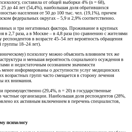
ихологу, составила от общей выборки 4% (n = 68),
25 до 44 лет (54,4%), наибольшая доля обратившихся
ностью населения от 50 до 100 тыс. чел. (19,1%), причем
зском федеральных округах – 5,9 и 2,9% соответственно.
тивных и три негативных фактора. Проживание в крупных
в 2,7 раза, а в Москве – в 4,8 раза (по сравнению с жителями
у респондентов в возрасте 45–54 лет вероятность обращения
й группы 18–24 лет).
линическому) психологу можно объяснить влиянием тех же
раструктура и меньшая вероятность социального осуждения в
ипами и недостаточным осознанием значимости
ть менее информированы о доступности услуг медицинских
х возрастных групп часто смещается в сторону лечения
ны их внимания.
и преимущественно (29,4%, n = 20) в государственные
) в частные организации. Наибольшая доля респондентов (28%,
словлено их активным включением в перечень специалистов,
му психологу