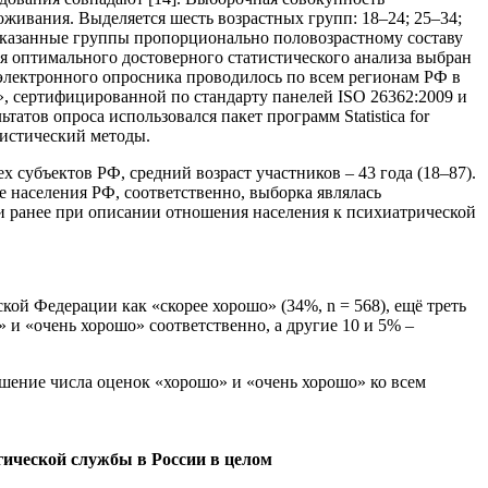
оживания. Выделяется шесть возрастных групп: 18–24; 25–34;
шеуказанные группы пропорционально половозрастному составу
я оптимального достоверного статистического анализа выбран
 электронного опросника проводилось по всем регионам РФ в
ce», сертифицированной по стандарту панелей ISO 26362:2009 и
атов опроса использовался пакет программ Statistica for
атистический методы.
х субъектов РФ, средний возраст участников – 43 года (18–87).
е населения РФ, соответственно, выборка являлась
и ранее при описании отношения населения к психиатрической
ой Федерации как «скорее хорошо» (34%, n = 568), ещё треть
 и «очень хорошо» соответственно, а другие 10 и 5% –
шение числа оценок «хорошо» и «очень хорошо» ко всем
гической службы в России в целом