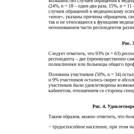
Большинство случаев обращения к меди
(24%, n = 18 – один-два раза, 15%, n = 
случаев обращений к медицинскому психо
«иное», указаны причины обращения, свя
так и не относящиеся к функциям медици
непониманием части респондентов разли
Рис. 
Следует отметить, что 93% (n = 63) рес
респондента – две (преимущественно са
поликлиники или больницы общего профи
Половина участников (50%, n = 34) оста
и 9% участников остались скорее и абсо
участников были удовлетворены возможн
кабинетом, отношением со стороны специ
Рис. 4. Удовлетво
Таким образом, можно отметить, что бол
− трудоспособное население, при этом 