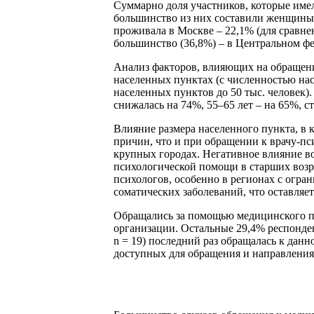
Суммарно доля участников, которые имел
большинство из них составили женщины (
проживала в Москве – 22,1% (для сравнен
большинство (36,8%) – в Центральном фе
Анализ факторов, влияющих на обращени
населенных пунктах (с численностью насе
населенных пунктов до 50 тыс. человек).
снижалась на 74%, 55–65 лет – на 65%, с
Влияние размера населенного пункта, в
причин, что и при обращении к врачу-пс
крупных городах. Негативное влияние в
психологической помощи в старших возр
психологов, особенно в регионах с огра
соматических заболеваний, что оставляе
Обращались за помощью медицинского пси
организации. Остальные 29,4% респонден
n = 19) последний раз обращалась к данн
доступных для обращения и направления 