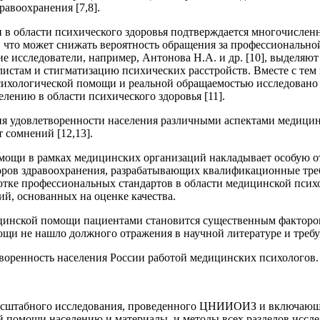
равоохранения [7,8].
 в области психического здоровья подтверждается многочислен
, что может снижать вероятность обращения за профессиональн
ие исследователи, например, Антонова Н.А. и др. [10], выделя
алистам и стигматизацию психических расстройств. Вместе с тем
сихологической помощи и реальной обращаемостью исследовано 
ению в области психического здоровья [11].
ия удовлетворенности населения различными аспектами медицин
 сомнений [12,13].
ощи в рамках медицинских организаций накладывает особую от
аторов здравоохранения, разрабатывающих квалификационные тр
тке профессиональных стандартов в области медицинской психол
й, основанных на оценке качества.
цинской помощи пациентами становится существенным фактором п
щи не нашло должного отражения в научной литературе и требу
воренность населения России работой медицинских психологов.
асштабного исследования, проведенного ЦНИИОИЗ и включающег
й помощи населению и материалы, и методы всех разделов иссле