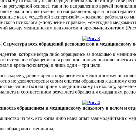
цинскому психологу были осуществлены как по инициативе рес
11 – на регулярной основе), так и по направлению врачей поликл
логу были осуществлены по направлению врача-психотерапевта,
занные как с «судебной экспертизой», «психолог работала со м
нского психолога («получение справки», «ежегодная медкомиссия
чий между медицинским психологом и врачом-психиатром (Рису
3. Структура всех обращений респондентов к медицинскому пс
пондентов, которые когда-либо обращались за помощью к медицин
мостоятельное обращение для решения личных психологических п
ля и врача-психиатра) и лишь один – три цели.
лись скорее удовлетворены обращением к медицинскому психологу
лютно не удовлетворены своим опытом обращения к данному спец
остью записаться на прием к медицинскому психологу, времене
алиста и соответствием результата обращения ожиданиям респон
ренность обращением к медицинскому психологу в целом и о
ьшинство из тех, кто когда-либо имел опыт взаимодействия с 
чаще обращались женщины;