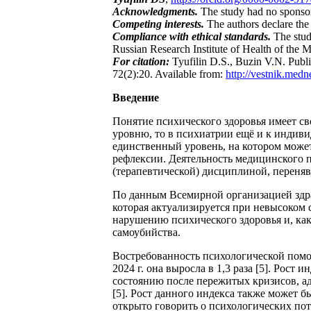
Acknowledgments.
The study had no sponso
Competing interests.
The authors declare the 
Compliance with ethical standards.
The stud
Russian Research Institute of Health of the 
For citation:
Tyufilin D.S., Buzin V.N. Publi
72(2):20. Available from:
http://vestnik.medn
Введение
Понятие психического здоровья имеет с
уровню, то в психиатрии ещё и к индив
единственный уровень, на котором может
рефлексии. Деятельность медицинского п
(терапевтической) дисциплиной, переняв
По данным Всемирной организацией здра
которая актуализируется при невысоком
нарушению психического здоровья и, ка
самоубийства.
Востребованность психологической помо
2024 г. она выросла в 1,3 раза [5]. Рос
состоянию после пережитых кризисов, а
[5]. Рост данного индекса также может б
открыто говорить о психологических потр