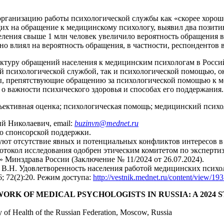
рганизацию работы психологической службы как «скорее хорошо»
ющих на обращение к медицинскому психологу, выявил два позит
ления свыше 1 млн человек увеличило вероятность обращения в
но влиял на вероятность обращения, в частности, респондентов в
уктуру обращений населения к медицинским психологам в Росс
ой психологической службой, так и психологической помощью,
, препятствующие обращению за психологической помощью к ме
 важности психического здоровья и способах его поддержания.
бъективная оценка; психологическая помощь; медицинский психо
й Николаевич, email:
buzinvn@mednet.ru
о спонсорской поддержки.
ют отсутствие явных и потенциальных конфликтов интересов в 
отокол исследования одобрен этическим комитетом по эксперти
инздрава России (Заключение № 11/2024 от 26.07.2024).
В.Н. Удовлетворенность населения работой медицинских психол
6; 72(2):20. Режим доступа:
http://vestnik.mednet.ru/content/view/193
ORK OF MEDICAL PSYCHOLOGISTS IN RUSSIA: A 2024 
ry of Health of the Russian Federation, Moscow, Russia