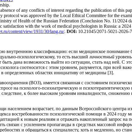
rship.
absence of any conflicts of interest regarding the publication of this pap
y protocol was approved by the Local Ethical Committee for the examinat
Ministry of Health of the Russian Federation (Conclusion No. 11/2024 d
c satisfaction with the work of medical psychologists in Russia: a 2024
et.ru/content/view/1931/30/lang,ru/
.
DOI:
10.21045/2071-5021-2026-7
вою внутреннюю классификацию: если медицинское понимание б
идуально-психологическому, то есть высший
личностный
уровень 
 быть дана возможность выйти из ситуации, стать над ней. С это
сихолога соотносится с этим уровнем, разумеется, при всей важ
 в определенных областях инициативу от медицины [3].
воохранения (ВОЗ), имеется связанная с состоянием психическо
 спросе на психолого-психиатрическую и психотерапевтическую 
к следствие, к более высоким уровням инвалидности, снижению
щи населением возрастает, по данным Всероссийского центра и
т индекса востребованности психологической помощи в 2024 году 
даптацией к новым реалиям и отражать накопленный запрос на 
ыть связан с усилением пропаганды в средствах массовой информ
ебностях и обращаться к специалисту, хоть и медленно, но стано