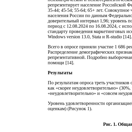
репрезентирует население Российской Фе
35-44; 45-54; 55-64; 65+ лет. Совокупн
населения России по данным Федеральной
доверительный интервал 1,96; уровень п
период с 12.08.2024 по 16.08.2024, с ис
стандарту проведения маркетинговых иссл
Windows version 13.0, Stata и R-studio [
Всего в опросе приняли участие 1 686 ре
Распределение демографических признаков
репрезентативной. Подробно выборочная
помощи [14].
Результаты
По результатам опроса треть участников
как «скорее неудовлетворительно» (30%, 
«неудовлетворительно» и «совсем неудов
Уровень удовлетворенности организацие
оценкам) (Рисунок 1).
Рис. 1. Обща