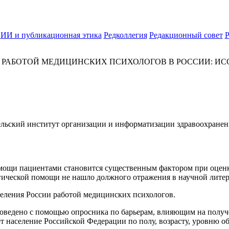
ИИ и публикационная этика
Редколлегия
Редакционный совет
Р
РАБОТОЙ МЕДИЦИНСКИХ ПСИХОЛОГОВ В РОССИИ: ИССЛ
льский институт организации и информатизации здравоохранен
щи пациентами становится существенным фактором при оценке е
гической помощи не нашло должного отражения в научной литера
еления России работой медицинских психологов.
оведено с помощью опросника по барьерам, влияющим на получ
т население Российской Федерации по полу, возрасту, уровню о