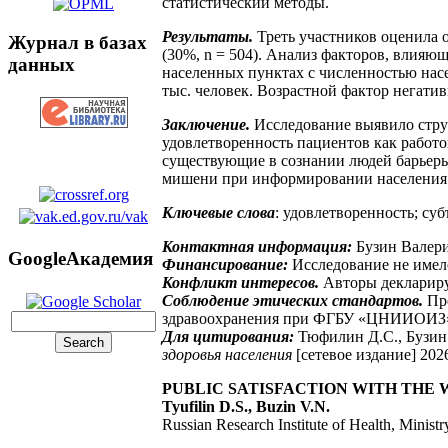
статистический методы.
Результаты.
Треть участников оценила о
Журнал в базах
(30%, n = 504). Анализ факторов, влия
данных
населенных пунктах с численностью насе
тыс. человек. Возрастной фактор негатив
Заключение.
Исследование выявило стр
удовлетворенность пациентов как работ
существующие в сознании людей барьеры
мишени при информировании населения о
Ключевые слова
: удовлетворенность; су
Контактная информация:
Бузин Валери
GoogleАкадемия
Финансирование:
Исследование не имел
Конфликт интересов.
Авторы деклариру
Соблюдение этических стандартов.
Пр
здравоохранения при ФГБУ «ЦНИИОИЗ» М
Для цитирования:
Тюфилин Д.С., Бузин 
здоровья населения
[сетевое издание] 202
PUBLIC SATISFACTION WITH THE W
Tyufilin D.S., Buzin V.N.
Russian Research Institute of Health, Minist