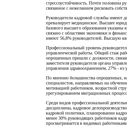
стрессоустойчивость. Почти половина ру
связанное с нежеланием рисковать собст
Руководители кадровой службы имеют до
превалирует медицинское. Высшее юриди
базового высшего образования указаны 
связано с областями экономики и финанс
имеют 56,8% руководителей. Высшую ква
Профессиональный уровень руководителе
управленческой работы. Общий стаж раб
опрошенных пришли с должности, связан
заместителя руководителя органа управл
управления здравоохранением, 27% - из 
По мнению большинства опрошенных, на 
специалистов, направляемых на обучени
мотивацией работников, возрастной стр
урегулированием миграционных процесс
Среди видов профессиональной деятельн
дисциплины, кадровое делопроизводство
кадровой политики, планировании кадро
менее 30% руководящих работников кадр
просматривается в видимых работниками