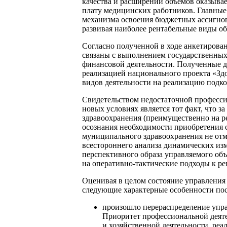
качества и расширении объемов оказыв
плату медицинских работников. Главные 
механизма освоения бюджетных ассигнов
развивая наиболее рентабельные виды обс
Согласно полученной в ходе анкетирован
связаны с выполнением государственных
финансовой деятельности. Полученные д
реализацией национального проекта «Зд
видов деятельности на реализацию подк
Свидетельством недостаточной професси
новых условиях является тот факт, что 
здравоохранения (преимущественно на ре
осознания необходимости приобретения 
муниципального здравоохранения не отм
всестороннего анализа динамических из
перспективного образа управляемого объ
на оперативно-тактические подходы к р
Оценивая в целом состояние управления
следующие характерные особенности пос
произошло перераспределение упр
Приоритет профессиональной деят
и хозяйственной деятельности, ре