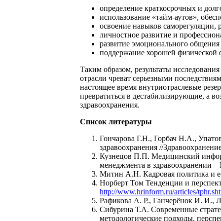
определение краткосрочных и дол
использование «тайм-аутов», обес
освоение навыков саморегуляции, 
личностное развитие и профессион
развитие эмоционального общения 
поддержание хорошей физической 
Таким образом, результаты исследования
отрасли чреват серьезными последствиям
настоящее время внутриотраслевые резе
превратиться в дестабилизирующие, а в
здравоохранения.
Список литературы
Гончарова Г.Н., Горбач Н.А., Упат
здравоохранения //Здравоохранение
Кузнецов П.П. Медицинский инфор
менеджмента в здравоохранении – М
Митин А.Н. Кадровая политика и е
Норберт Том Тенденции и перспек
http://www.hrinform.ru/articles/tphr.sh
Рафикова А. Р., Ганчерёнок И. И., Л
Сибурина Т.А. Современные страт
методологические подходы, перспек