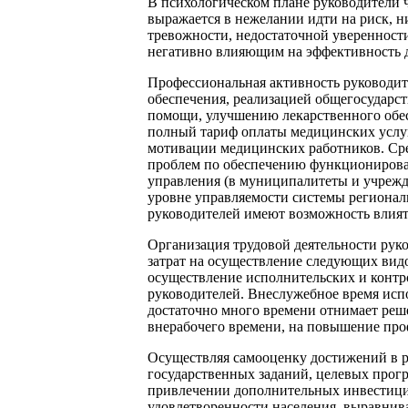
В психологическом плане руководители ч
выражается в нежелании идти на риск, 
тревожности, недостаточной уверенности
негативно влияющим на эффективность д
Профессиональная активность руководит
обеспечения, реализацией общегосударс
помощи, улучшению лекарственного обес
полный тариф оплаты медицинских услу
мотивации медицинских работников. Сре
проблем по обеспечению функционирова
управления (в муниципалитеты и учрежд
уровне управляемости системы региональ
руководителей имеют возможность влиять
Организация трудовой деятельности руко
затрат на осуществление следующих вид
осуществление исполнительских и контр
руководителей. Внеслужебное время испо
достаточно много времени отнимает реше
внерабочего времени, на повышение проф
Осуществляя самооценку достижений в р
государственных заданий, целевых прог
привлечении дополнительных инвестици
удовлетворенности населения, выравнив