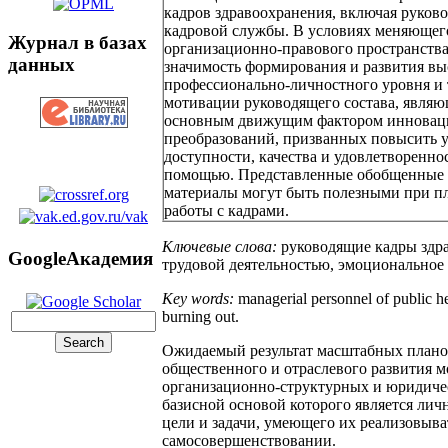
кадров здравоохранения, включая руков
кадровой службы. В условиях меняющег
Журнал в базах
организационно-правового пространств
данных
значимость формирования и развития вы
профессионально-личностного уровня и
мотивации руководящего состава, являю
основным движущим фактором иннова
преобразований, призванных повысить 
доступности, качества и удовлетворенн
помощью. Представленные обобщенные 
материалы могут быть полезными при п
работы с кадрами.
Ключевые слова:
руководящие кадры здра
GoogleАкадемия
трудовой деятельностью, эмоциональное
Key words:
managerial personnel of public he
burning out.
Ожидаемый результат масштабных планов
общественного и отраслевого развития м
организационно-структурных и юридичес
базисной основой которого является ли
цели и задачи, умеющего их реализовыва
самосовершенствовании.