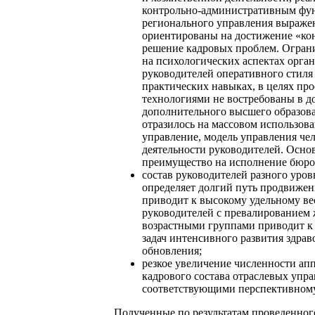
контрольно-административным фун
регионального управления выраже
ориентированы на достижение «кон
решение кадровых проблем. Огран
на психологических аспектах орга
руководителей оперативного стиля
практических навыках, в целях пр
технологиями не востребованы в 
дополнительного высшего образова
отразилось на массовом использов
управление, модель управления че
деятельности руководителей. Осно
преимущество на исполнение бюро
состав руководителей разного уро
определяет долгий путь продвижен
приводит к высокому удельному ве
руководителей с превалированием
возрастными группами приводит к 
задач интенсивного развития здра
обновления;
резкое увеличение численности апп
кадрового состава отраслевых упр
соответствующими перспективному
Полученные по результатам проведенног