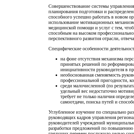
Совершенствование системы управления
планирования подготовки и распределени
способного успешно работать в новом ор
использование мотивационных механизмо
медицинской помощи и услуг с тем, что
способным на высоком профессиональном
перспективного развития отрасли, отвеча
Специфические особенности деятельнос
на фоне отсутствия механизма пер
принятых решений по реформирова
инициативности руководителя в п
необоснованная сменяемость руков
профессиональной пригодности, ко
среди малочисленной (по результат
удельный вес недостаточно мотиви
требует не только наличия определ
самоотдачи, поиска путей и способ
Углубленное изучение по специально ра
руководящих кадров управления региона
руководителей учреждений муниципально
разработки предложений по повышению 
грядущих перемен послужило целью соци