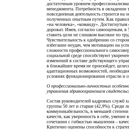
достаточным уровнем профессионализма,
менеджмента. Потребность в овладении т
повседневная деятельность строится на 
полученных опытным путем. Как правило,
«на человека», «команду». Достигнутым
дорожат. Имея, согласно самооценкам, в
ставить цели не слишком высокие по тр
Чувствительность к одобрению со сторо
избегание неудач, чем мотивацию на ус
сложности профессионального самосове
социальной среде способствуют укорене
изменений в составе действующего упра
в ближайшее время не произойдет, целес
адаптационных возможностей, необходи
условиях функционирования отрасли и о
О профессионально-личностных особенно
управления здравоохранением свидетельс
Состав руководителей кадровых служб х
группы 50 лет и старше (42,9%). Среди 
коммуникабельность, в меньшей степени 
качеств, как уверенность в себе, умение
сочетании с гибкостью мышления – качес
Критично оценены способности к страт