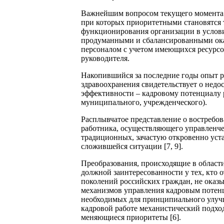
Важнейшим вопросом текущего момента 
при которых приоритетными становятся 
функционирования организации в услови
продуманными и сбалансированными ока
персоналом с учетом имеющихся ресурсо
руководителя.
Накопившийся за последние годы опыт 
здравоохранения свидетельствует о нед
эффективности – кадровому потенциалу 
муниципального, учрежденческого).
Расплывчатое представление о востребо
работника, осуществляющего управленч
традиционных, зачастую откровенно уст
сложившейся ситуации [7, 9].
Преобразования, происходящие в област
должной заинтересованности у тех, кто 
поколений российских граждан, не оказ
механизмов управления кадровым потенц
необходимых для принципиального улуч
кадровой работе механистический подхо
меняющиеся приоритеты [6].