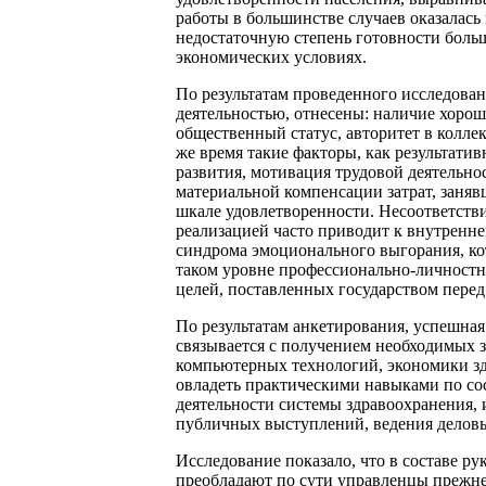
работы в большинстве случаев оказалась
недостаточную степень готовности боль
экономических условиях.
По результатам проведенного исследова
деятельностью, отнесены: наличие хоро
общественный статус, авторитет в колле
же время такие факторы, как результати
развития, мотивация трудовой деятельно
материальной компенсации затрат, заняв
шкале удовлетворенности. Несоответств
реализацией часто приводит к внутренне
синдрома эмоционального выгорания, ко
таком уровне профессионально-личност
целей, поставленных государством перед
По результатам анкетирования, успешна
связывается с получением необходимых 
компьютерных технологий, экономики зд
овладеть практическими навыками по со
деятельности системы здравоохранения,
публичных выступлений, ведения деловы
Исследование показало, что в составе р
преобладают по сути управленцы прежн