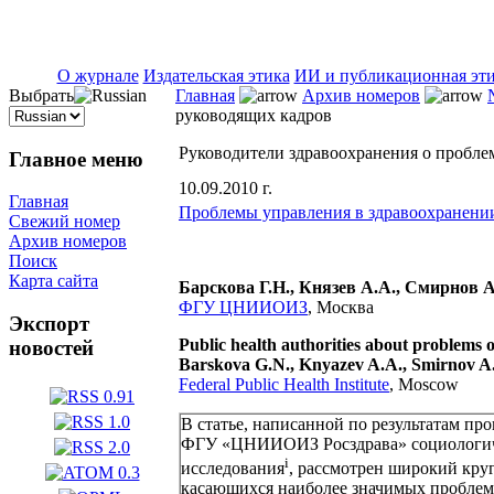
ISSN 2071-5021
О журнале
Издательская этика
ИИ и публикационная эт
Выбрать
Главная
Архив номеров
руководящих кадров
Руководители здравоохранения о пробле
Главное меню
10.09.2010 г.
Главная
Проблемы управления в здравоохранени
Свежий номер
Архив номеров
Поиск
Карта сайта
Барскова Г.Н., Князев А.А., Смирнов А
ФГУ ЦНИИОИЗ
, Москва
Экспорт
Public health authorities about problems 
новостей
Barskova G.N., Knyazev A.A., Smirnov A
Federal Public Health Institute
, Moscow
В статье, написанной по результатам пр
ФГУ «ЦНИИОИЗ Росздрава» социологич
i
исследования
, рассмотрен широкий круг
касающихся наиболее значимых пробле