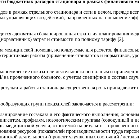
сти бюджетных расходов стационара в рамках финансового ме
в в рамках отдельного стационара и сети в целом, прежде всег
ки управляющих воздействий, направленных на повышение эффе
одится адекватная сбалансированная стратегия планирования ме
нормативных) затрат и стоимости по полному тарифу [2].
а медицинской помощи, используемые для расчетов финансовых 
теристиками работы (применение стандартов и нормативов, ур
экономические показатели деятельности по полным и приведенн
 на пролеченного больного, с учетом специфики и состава случа
 результата работы стационара существенная роль принадлежи
образующих групп показателей заключается в рассмотрении:
планирование госзаказа и его фактического выполнения; основ
тингентам, профилям, нозологическим группам (совокупный и на
ы медицинской услуги, относимой на результат – пролеченного 
вания ресурсов (показателей производительности труда персона
ицинской деятельности (процент улучшенных состояний / летальн