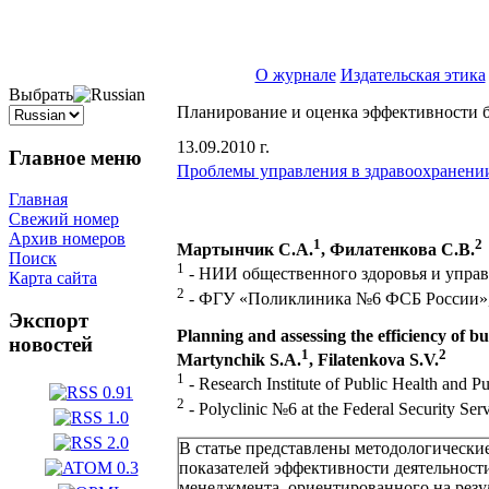
ISSN 2071-5021
О журнале
Издательская этика
Выбрать
Планирование и оценка эффективности б
13.09.2010 г.
Главное меню
Проблемы управления в здравоохранени
Главная
Свежий номер
Архив номеров
1
2
Мартынчик С.А.
, Филатенкова С.В.
Поиск
1
- НИИ общественного здоровья и упра
Карта сайта
2
- ФГУ «Поликлиника №6 ФСБ России»
Экспорт
Planning and assessing the efficiency of 
новостей
1
2
Martynchik S.A.
, Filatenkova S.V.
1
- Research Institute of Public Health an
2
- Polyclinic №6 at the Federal Security Se
В статье представлены методологически
показателей эффективности деятельност
менеджмента, ориентированного на резу