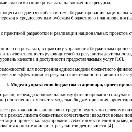
ажает максимизацию результата на вложенные ресурсы.
роцесса создается особая система бюджетирования национальны
переход к среднесрочным рубежам бюджетного планирования (ка
с практикой разработки и реализации национальных проектов 
нного на результат, в практику управления бюджетным процессо
сить ответственность руководителей за результаты деятельности
 уровень качества и доступности предоставляемых услуг [10].
возможностей для построения единой модели бюджетного финан
мической эффективности результата деятельности становится акт
1. Модели управления бюджетом стационара, ориентирова
трасли, перехода к одноканальному финансированию получают 
ие) постепенно заменяется моделью бюджетирования, ориентирова
есса расходование финансовых средств ведется по целевому наз
го в рамках лимита бюджетных обязательств; вводятся новые п
ментации процесс калькулирования себестоимости единицы меди
вания к оплате конечных результатов деятельности [4].