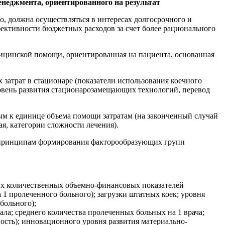
неджмента, ориентированного на результат
о, должна осуществляться в интересах долгосрочного и
ктивности бюджетных расходов за счет более рационального
дицинской помощи, ориентированная на пациента, основанная
затрат в стационаре (показатели использования коечного
овень развития стационарозамещающих технологий, перевод
ым к единице объема помощи затратам (на законченный случай
я, категории сложности лечения).
т принципам формирования факторообразующих групп
ных количественных объемно-финансовых показателей
 1 пролеченного больного); загрузки штатных коек; уровня
больного);
ла; среднего количества пролеченных больных на 1 врача;
ость); инновационного уровня развития материально-