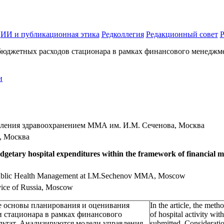
ИИ и публикационная этика
Редколлегия
Редакционный совет
Р
юджетных расходов стационара в рамках финансового менеджмен
и
вления здравоохранением ММА им. И.М. Сеченова, Москва
, Москва
budgetary hospital expenditures within the framework of financial 
d Public Health Management at I.M.Sechenov MMA, Moscow
rvice of Russia, Moscow
е основы планирования и оценивания
In the article, the meth
и стационара в рамках финансового
of hospital activity wi
льтат. Анализируются модели управления
submitted. Consideratio