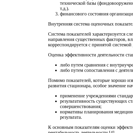
технической базы (фондовооруженно
т.д.).
финансового состояния организации
Внутренняя система оценочных показате
Система показателей характеризуется с
направления существенных факторов, вл
корреспондируется с принятой системой 
Оценка эффективности деятельности ста
либо путем сравнения с внутриучр
либо путем сопоставления с деяте
Помимо показателей, которые хорошо из
развития стационара, особое значение на
применение учреждениями стандар
результативность существующих ста
совершенствования;
нормативы планирования медицинск
результата.
К основным показателям оценки эффекти
рентабельность деятельности [4].