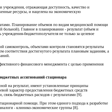
ти учреждения, отражающая доступность, качество и
женные ресурсы, и нацелена на экономическую
ьтатами. Планирование объемов по видам медицинской помощи
больной). Главное в планировании - результат (объем и
ь учреждения-бюджетополучателя не только за целевое
 самоконтроль, объектами контроля становятся результаты
м соответствия достигнутого результата плановым заданиям, а
ваний.
ффективного финансового менеджмента с целью применения
бюджетных ассигнований стационара
нной на результат, имеют установленные принципы
евой характер предоставления бюджетных средств
 связь бюджетных расходов с результатами [9].
стационарной помощи. При этом единого подхода к разработке
аналоги - клинико-экономические группы [8].