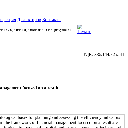
едакция
Для авторов
Контакты
та, ориентированного на результат
УДК: 336.144:725.511
management focused on a result
odological bases for planning and assessing the efficiency indicators
thin the framework of financial management focused on a result are
n is given to models of hospital budget management, principles and