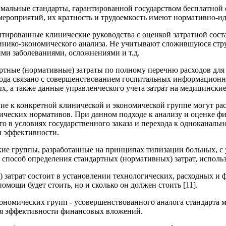
мальные стандарты, гарантированной государством бесплатной 
мероприятий, их кратность и трудоемкость имеют нормативно-и
птированные клинические руководства с оценкой затратной сос
инико-экономического анализа. Не учитывают сложившуюся стру
ми заболеваниями, осложнениями и т.д.
ртные (нормативные) затраты по полному перечню расходов для
дхода связано с совершенствованием госпитальных информацио
 а также данные управленческого учета затрат на медицинские
ие к конкретной клинической и экономической группе могут р
ческих нормативов. При данном подходе к анализу и оценке фи
то в условиях государственного заказа и перехода к одноканал
и эффективности.
ие группы, разработанные на принципах типизации больных, с 
 способ определения стандартных (нормативных) затрат, исполь
затрат состоит в установлении технологических, расходных и ф
омощи будет стоить, но и сколько он должен стоить [11].
ономических групп - усовершенствованного аналога стандарта
я эффективности финансовых вложений.