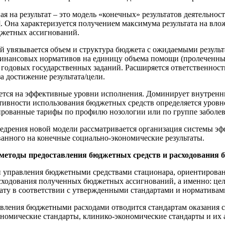
 на результат – это модель «конечных» результатов деятельнос
. Она характеризуется получением максимума результата на вло
джетных ассигнований.
ей увязывается объем и структура бюджета с ожидаемыми резул
финансовых нормативов на единицу объема помощи (пролеченный 
годовых государственных заданий. Расширяется ответственност
а достижение результата/цели.
ется на эффективные уровни исполнения. Доминирует внутренний
ивности использования бюджетных средств определяется уровне
ированные тарифы по профилю нозологии или по группе заболе
едрения новой модели рассматривается организация системы э
нного на конечные социально-экономические результаты.
методы предоставления бюджетных средств и расходования 
и управления бюджетными средствами стационара, ориентирова
сходования полученных бюджетных ассигнований, а именно: цел
ту в соответствии с утвержденными стандартами и нормативами,
авления бюджетными расходами отводится стандартам оказания 
ономические стандарты, клинико-экономические стандарты и их 