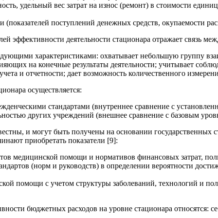
сть, удельный вес затрат на износ (ремонт) в стоимости едини
 (показателей поступлений денежных средств, окупаемости расх
лей эффективности деятельности стационара отражает связь ме
ледующими характеристиками: охватывает небольшую группу вза
ияющих на конечные результаты деятельности; учитывает соблю
учета и отчетности; дает возможность количественного измерени
ционара осуществляется:
ежденческими стандартами (внутреннее сравнение с установлен
льностью других учреждений (внешнее сравнение с базовым уров
вестны, и могут быть получены на основании государственных с
чинают приобретать показатели [9]:
тов медицинской помощи и нормативов финансовых затрат, пол
ндартов (норм и руководств) в определении вероятности достиж
ой помощи с учетом структуры заболеваний, технологий и пол
вности бюджетных расходов на уровне стационара относятся: се