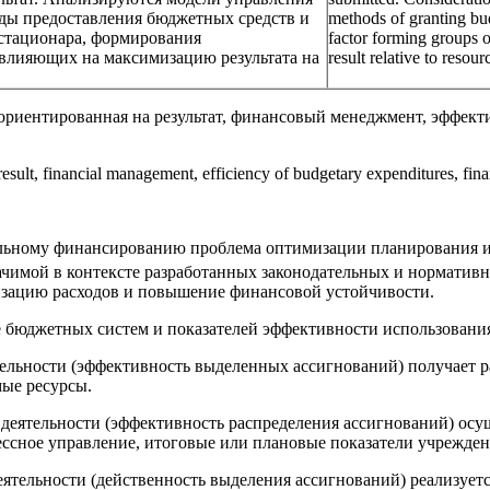
ды предоставления бюджетных средств и
methods of granting bu
стационара, формирования
factor forming groups o
 влияющих на максимизацию результата на
result relative to resour
ориентированная на результат, финансовый менеджмент, эффект
sult, financial management, efficiency of budgetary expenditures, financ
нальному финансированию проблема оптимизации планирования 
начимой в контексте разработанных законодательных и норматив
изацию расходов и повышение финансовой устойчивости.
 бюджетных систем и показателей эффективности использования
ельности (эффективность выделенных ассигнований) получает 
ые ресурсы.
деятельности (эффективность распределения ассигнований) осущ
ссное управление, итоговые или плановые показатели учрежден
ятельности (действенность выделения ассигнований) реализует