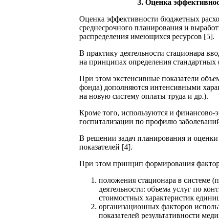
3. Оценка эффективно
Оценка эффективности бюджетных расходо
среднесрочного планирования и выработ
распределения имеющихся ресурсов [5].
В практику деятельности стационара вв
на принципах определения стандартных (
При этом экстенсивные показатели объем
фонда) дополняются интенсивными харак
на новую систему оплаты труда и др.).
Кроме того, используются и финансово-
госпитализации по профилю заболеваний/
В решении задач планирования и оценки
показателей [4].
При этом принцип формирования факторо
положения стационара в системе (
деятельности: объема услуг по кон
стоимостных характеристик единиц
организационных факторов использо
показателей результативности мед