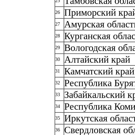
Тамбовская обла
25
Приморский кра
26
Амурская област
27
Курганская обла
28
Вологодская обл
29
Алтайский край
30
Камчатский край
31
Республика Буря
32
Забайкальский к
33
Республика Ком
34
Иркутская облас
35
Свердловская об
36