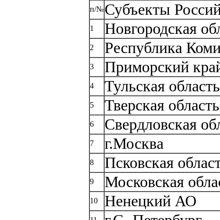
Субъекты Росси
п/№
Новгородская об
1
Республика Ком
2
Приморский кра
3
Тульская область
4
Тверская область
5
Свердловская об
6
г.Москва
7
Псковская облас
8
Московская обла
9
Ненецкий АО
10
11