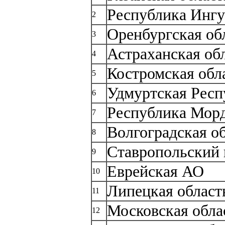
Республика Инг
2
Оренбургская об
3
Астраханская об
4
Костромская обл
5
Удмуртская Респ
6
Республика Мор
7
Волгоградская о
8
Ставропольский 
9
Еврейская АО
10
Липецкая област
11
Московская обла
12