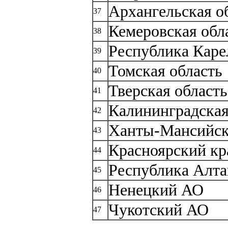
Архангельская о
37
Кемеровская обл
38
Республика Каре
39
Томская область
40
Тверская область
41
Калининградская
42
Ханты-Мансийс
43
Красноярский кр
44
Республика Алта
45
Ненецкий АО
46
Чукотский АО
47