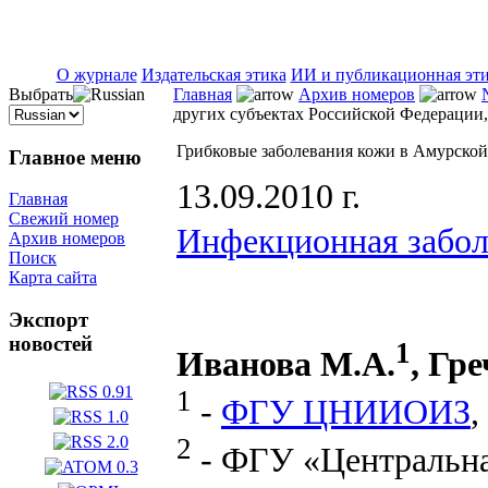
ISSN 2071-5021
О журнале
Издательская этика
ИИ и публикационная эт
Выбрать
Главная
Архив номеров
других субъектах Российской Федерации, 
Грибковые заболевания кожи в Амурской 
Главное меню
13.09.2010 г.
Главная
Свежий номер
Инфекционная забол
Архив номеров
Поиск
Карта сайта
Экспорт
новостей
1
Иванова М.А.
, Гр
1
-
ФГУ ЦНИИОИЗ
,
2
- ФГУ «Центральная