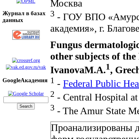
Москва
3
Журнал в базах
- ГОУ ВПО «Амурск
данных
академия», г. Благо
Fungus dermatologic
other subjects of th
1
IvanovaM.A.
, Grec
1
GoogleАкадемия
-
Federal Public Heal
2
- Central Hospital a
3
- The Amur State Me
Проанализированы 