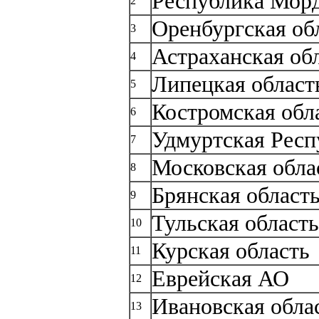
Республика Мор
2
Оренбургская об
3
Астраханская об
4
Липецкая област
5
Костромская обл
6
Удмуртская Респ
7
Московская обла
8
Брянская област
9
Тульская область
10
Курская область
11
Еврейская АО
12
Ивановская обла
13