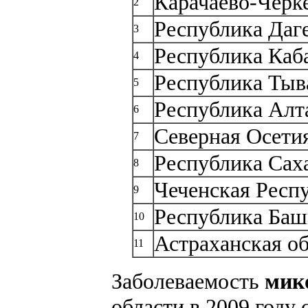
Карачаево-Черк
2
Республика Даг
3
Республика Каб
4
Республика Тыв
5
Республика Алт
6
Северная Осети
7
Республика Сах
8
Чеченская Респ
9
Республика Баш
10
Астраханская об
11
Заболеваемость
мик
области в 2009 году 