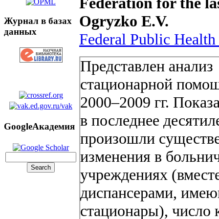
Federation for the la
Ogryzko E.V.
Журнал в базах
данных
Federal Public Health 
Представлен анализ
стационарной помощ
2000–2009 гг. Показа
в последнее десятил
GoogleАкадемия
произошли существ
изменения в больни
учреждениях (вместе
диспансерами, име
стационары), число