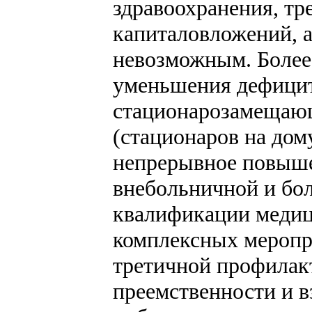
здравоохранения, тр
капиталовложений, а
невозможным. Более
уменьшения дефицит
стационарозамещаю
(стационаров на дому
непрерывное повыше
внебольничной и бо
квалификации медиц
комплексных меропр
третичной профилакт
преемственности и в