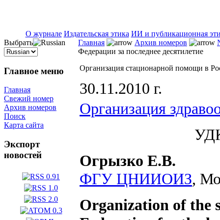
ISSN 2071-5021
О журнале
Издательская этика
ИИ и публикационная эт
Выбрать
Главная
Архив номеров
Федерации за последнее десятилетие
Организация стационарной помощи в Рос
Главное меню
30.11.2010 г.
Главная
Свежий номер
Организация здраво
Архив номеров
Поиск
Карта сайта
УДК
Экспорт
новостей
Огрызко Е.В.
ФГУ ЦНИИОИЗ
, М
Organization of the 