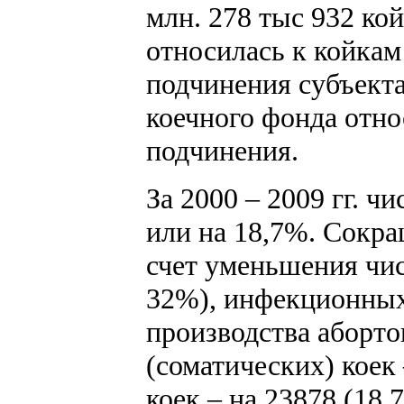
млн. 278 тыс 932 ко
относилась к койкам
подчинения субъект
коечного фонда отно
подчинения.
За 2000 – 2009 гг. ч
или на 18,7%. Сокра
счет уменьшения чис
32%), инфекционных 
производства аборто
(соматических) коек
коек – на 23878 (18,