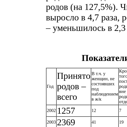
родов (на 127,5%). 
выросло в 4,7 раза
– уменьшилось в 2,3 р
Показател
Кро
Принято
В т.ч. у
того
женщин, не
пос
родов –
состоявших
Год
род
под
вне
всего
наблюдением
род
в ж/к
отд
1257
2002
12
7
2369
2003
41
19