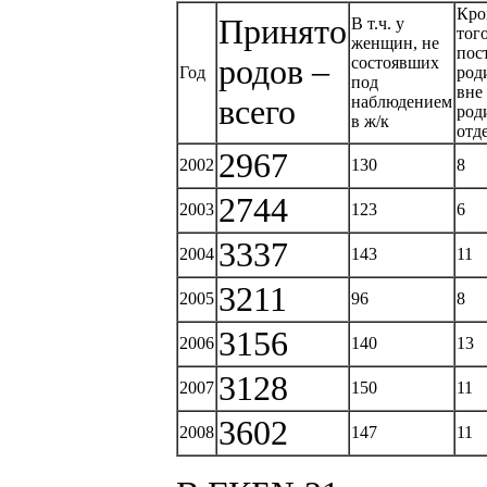
Кро
Принято
В т.ч. у
того
женщин, не
пос
родов –
состоявших
Год
род
под
вне
всего
наблюдением
род
в ж/к
отд
2967
2002
130
8
2744
2003
123
6
3337
2004
143
11
3211
2005
96
8
3156
2006
140
13
3128
2007
150
11
3602
2008
147
11