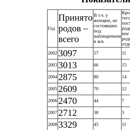
Кро
Принято
В т.ч. у
того
женщин, не
пос
родов –
состоявших
Год
род
под
вне
всего
наблюдением
род
в ж/к
отд
3097
2002
57
11
3013
2003
66
15
2875
2004
80
14
2609
2005
70
12
2470
2006
44
7
2712
2007
38
3
3329
2008
45
11