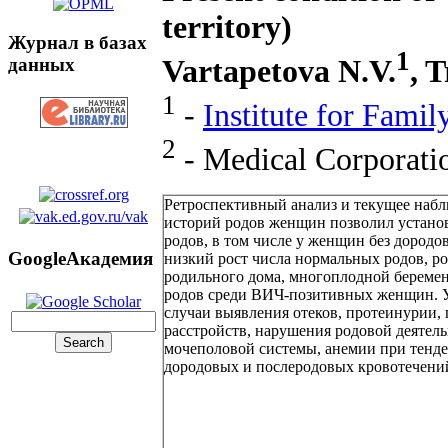
territory)
Журнал в базах
1
Vartapetova N.V.
, 
данных
1
-
Institute for Famil
2
- Medical Corporati
Ретроспективный анализ и текущее наб
историй родов женщин позволил установ
родов, в том числе у женщин без дородо
GoogleАкадемия
низкий рост числа нормальных родов, ро
родильного дома, многоплодной беремен
родов среди ВИЧ-позитивных женщин. 
случаи выявления отеков, протеинурии,
расстройств, нарушения родовой деятель
мочеполовой системы, анемии при тенде
дородовых и послеродовых кровотечени