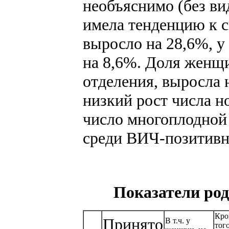
необъяснимо (без ви
имела тенденцию к 
выросло на 28,6%, у
на 8,6%. Доля женщ
отделения, выросла н
низкий рост числа н
число многоплодной 
среди ВИЧ-позитивных
Показатели род
Кро
Принято
В т.ч. у
того