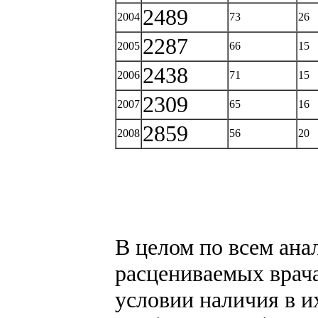
2489
2004
73
26
2287
2005
66
15
2438
2006
71
15
2309
2007
65
16
2859
2008
56
20
В целом по всем ана
расцениваемых врач
условии наличия в и