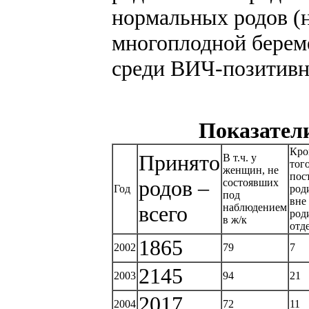
нормальных родов (н
многоплодной береме
среди ВИЧ-позитивны
Показател
Кро
Принято
В т.ч. у
того
женщин, не
пос
родов –
состоявших
Год
род
под
вне
всего
наблюдением
род
в ж/к
отд
1865
2002
79
7
2145
2003
94
21
2017
2004
72
11