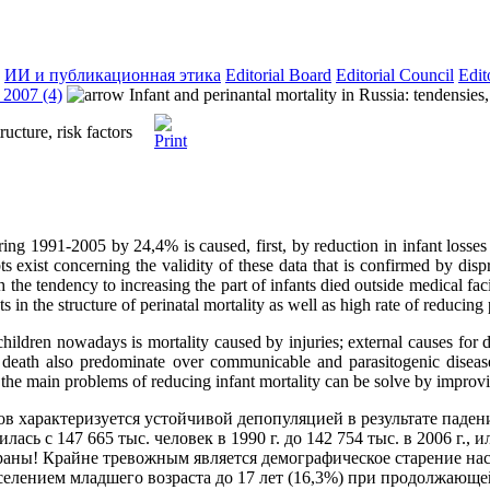
ИИ и публикационная этика
Editorial Board
Editorial Council
Edit
2007 (4)
Infant and perinantal mortality in Russia: tendensies, 
ructure, risk factors
ring 1991-2005 by 24,4% is caused, first, by reduction in infant losses
exist concerning the validity of these data that is confirmed by dispro
 the tendency to increasing the part of infants died outside medical faci
nts in the structure of perinatal mortality as well as high rate of reduci
ildren nowadays is mortality caused by injuries; external causes for d
 death also predominate over communicable and parasitogenic diseases
s, the main problems of reducing infant mortality can be solve by improv
ов характеризуется устойчивой депопуляцией в результате паде
сь с 147 665 тыс. человек в 1990 г. до 142 754 тыс. в 2006 г., ил
раны! Крайне тревожным является демографическое старение нас
населением младшего возраста до 17 лет (16,3%) при продолжающе