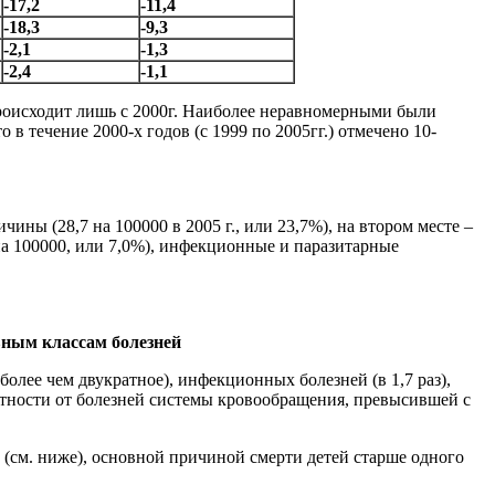
-17,2
-11,4
-18,3
-9,3
-2,1
-1,3
-2,4
-1,1
е происходит лишь с 2000г. Наиболее неравномерными были
 в течение 2000-х годов (с 1999 по 2005гг.) отмечено 10-
ны (28,7 на 100000 в 2005 г., или 23,7%), на втором месте –
 на 100000, или 7,0%), инфекционные и паразитарные
овным классам болезней
более чем двукратное), инфекционных болезней (в 1,7 раз),
ртности от болезней системы кровообращения, превысившей с
 (см. ниже), основной причиной смерти детей старше одного