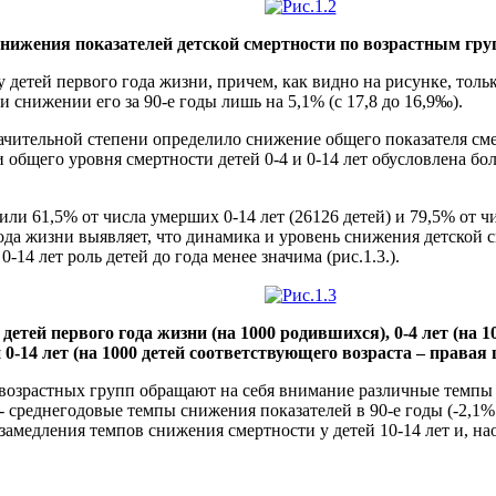
снижения показателей детской смертности по возрастным груп
етей первого года жизни, причем, как видно на рисунке, только 
ри снижении его за 90-е годы лишь на 5,1% (с 17,8 до 16,9‰).
ительной степени определило снижение общего показателя смерт
и общего уровня смертности детей 0-4 и 0-14 лет обусловлена б
или 61,5% от числа умерших 0-14 лет (26126 детей) и 79,5% от ч
 года жизни выявляет, что динамика и уровень снижения детской с
-14 лет роль детей до года менее значима (рис.1.3.).
детей первого года жизни (на 1000 родившихся), 0-4 лет (на
0-14 лет (на 1000 детей соответствующего возраста – правая ш
возрастных групп обращают на себя внимание различные темпы 
- среднегодовые темпы снижения показателей в 90-е годы (-2,1% 
я замедления темпов снижения смертности у детей 10-14 лет и, на