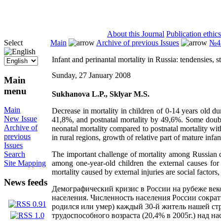
ISSN 2071-5021
About this Journal
Publication ethics
Select
Main
Archive of previous Issues
№4 
Infant and perinantal mortality in Russia: tendensies, st
Sunday, 27 January 2008
Main
menu
Sukhanova L.P., Sklyar M.S.
Main
Decrease in mortality in children of 0-14 years old du
New Issue
41,8%, and postnatal mortality by 49,6%. Some doubts 
Archive of
neonatal mortality compared to postnatal mortality with
previous
in rural regions, growth of relative part of mature infa
Issues
The important challenge of mortality among Russian ch
Search
among one-year-old children the external causes for
Site Mapping
mortality caused by external injuries are social factor
News feeds
Демографический кризис в России на рубеже век
населения. Численность населения России сократила
родился или умер) каждый 30-й житель нашей ст
трудоспособного возраста (20,4% в 2005г.) над 