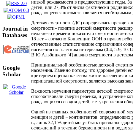
низкой рождаемости в предшествующие годы. За 1
детей, или 27,3% от числа фактически родившихся
рождающегося потомства является необходимым у
Детская смертность (ДС) определялась прежде к
Journal in
смертности» понятие детской смертности расшири
недавнего времени показатели смертности детског
Databases
18 лет – согласно Конвенции ООН о правах ребенк
отечественные статистические справочники содер
населения по 5-летним интервалам (0-4, 5-9, 10-
В.Ю.Альбицкого [4] анализ смертности в детском
Принципиальной особенностью детской смертност
Google
населения. Именно потому, что здоровье детей ес
Scholar
критерием оценки качества жизни населения и к
перинатальной смертности, является высокая за
Важность изучения параметров детской смертност
способствовали смерти ребенка, и устранение к
рождающихся сегодня детей, т.е. укрепления общ
Одной из главных особенностей современной меди
женщин и детей – контингентов, определяющих р
г., лишь 32,1 % детей могут быть признаны здор
осложнений в течение беременности и в родах я