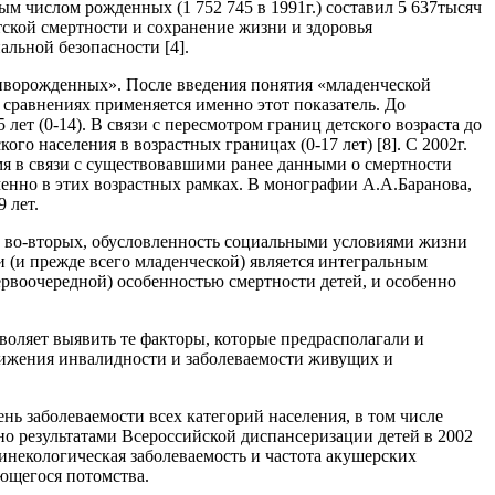
м числом рожденных (1 752 745 в 1991г.) составил 5 637тысяч
етской смертности и сохранение жизни и здоровья
альной безопасности [4].
живорожденных». После введения понятия «младенческой
 сравнениях применяется именно этот показатель. До
лет (0-14). В связи с пересмотром границ детского возраста до
го населения в возрастных границах (0-17 лет) [8]. С 2002г.
емя в связи с существовавшими ранее данными о смертности
именно в этих возрастных рамках. В монографии А.А.Баранова,
 лет.
, во-вторых, обусловленность социальными условиями жизни
ти (и прежде всего младенческой) является интегральным
ервоочередной) особенностью смертности детей, и особенно
воляет выявить те факторы, которые предрасполагали и
снижения инвалидности и заболеваемости живущих и
ь заболеваемости всех категорий населения, в том числе
о результатами Всероссийской диспансеризации детей в 2002
инекологическая заболеваемость и частота акушерских
ющегося потомства.