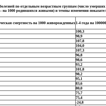
олезней по отдельным возрастным группам (число умерших н
а – на 1000 родившихся живыми) и темпы изменения показателе
ческая смертность на 1000 живо
рожденных
1-4 года на 10000
100,3
98,9
107,8
104,0
107,3
96,8
98,6
93,2
101,8
98,2
95,1
83,6
80,0
75,7
75,4
-24,8