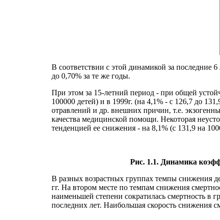
В соответствии с этой динамикой за последние 6 ле
до 0,70% за те же годы.
При этом за 15-летний период - при общей устойч
100000 детей) и в 1999г. (на 4,1% - с 126,7 до 1
отравлений и др. внешних причин, т.е. экзогенн
качества медицинской помощи. Некоторая неустой
тенденцией ее снижения - на 8,1% (с 131,9 на 1000
Рис. 1.1. Динамика коэфф
В разных возрастных группах темпы снижения де
гг. На втором месте по темпам снижения смертност
наименьшей степени сократилась смертность в гр
последних лет. Наибольшая скорость снижения сме