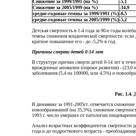
Снижение за 1999/1991 (на %)
-5,1
Снижение за 2005/1999 (на %)
-34,9
средне-годовые темпы за 1999/1991 (%)
-0,5
средне-годовые темпы за 2005/1999 (%)
-5,2
Детская смертность в 1-4 года за 90-е годы коле
темпы снижения младенческой смертности: если до 
кратное повышение его - до -5,2% в год.
Причины смерти детей 0-14 лет
В структуре причин смерти детей 0-14 лет в теч
врожденные аномалии (пороки развития) - (23,0 н
заболевания (5,4 на 100000, или 4,5%) и новообраз
Рис. 1.4.
В динамике за 1991-2005гг. отмечается снижение 
новообразований (на 35,5%), снижение смертнос
1993 г. число умерших от патологии пищеварения
Анализ возрастных коэффициентов смертности дет
года и до подросткового возраста - преобладающ