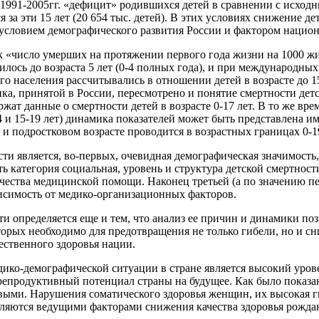
991-2005гг. «дефицит» родившихся детей в сравнении с исходны
 за эти 15 лет (20 654 тыс. детей). В этих условиях снижение д
словием демографического развития России и фактором национ
ак «число умерших на протяжении первого года жизни на 1000 
лось до возраста 5 лет (0-4 полных года), и при международных
о населения рассчитывались в отношении детей в возрасте до 15 
а, принятой в России, пересмотрено и понятие смертности детско
жат данные о смертности детей в возрасте 0-17 лет. В то же вр
14 и 15-19 лет) динамика показателей может быть представлена 
 и подростковом возрасте проводится в возрастных границах 0-19
и является, во-первых, очевидная демографическая значимость
ть категория социальная, уровень и структура детской смертнос
ачества медицинской помощи. Наконец третьей (а по значению п
висимость от медико-организационных факторов.
и определяется еще и тем, что анализ ее причин и динамики поз
оторых необходимо для предотвращения не только гибели, но и 
ественного здоровья нации.
ко-демографической ситуации в стране является высокий уровен
епродуктивный потенциал страны на будущее. Как было показан
овыми. Нарушения соматического здоровья женщин, их высокая г
вляются ведущими факторами снижения качества здоровья рожда