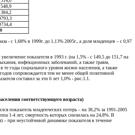
1514,0
1548,9
1384,2
0793,3
0734,4
9
а - с 1,68% в 1999г. до 1,13% 2005г., а доля младенцев – с 0,97
еличение показателя в 1993 г. (на 1,5% - с 149,5 до 151,7 на
в дыхания, инфекционных заболеваний, а также травм,
в те годы социального уровня жизни населения, а также
х годов сопровождается тем не менее общей позитивной
зателя составил за эти 6 лет 1,0% - рис.1.1.
 населения соответствующего возраста)
ся показатель младенческих потерь – на 38,2% за 1991-2005
уппа 1-4 лет, смертность которых снизилась на 24,8%. В
я) – при неустойчивой динамике показателя в течение