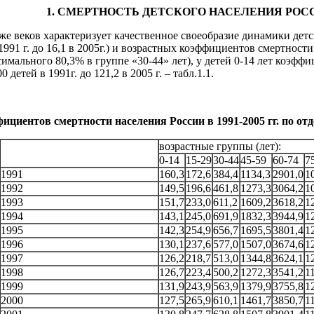
1. СМЕРТНОСТЬ ДЕТСКОГО НАСЕЛЕНИЯ РОС
еже веков характеризует качественное своеобразие динамики де
в 1991 г. до 16,1 в 2005г.) и возрастных коэффициентов смертност
ксимального 80,3% в группе «30-44» лет), у детей 0-14 лет коэ
 детей в 1991г. до 121,2 в 2005 г. – табл.1.1.
ициентов смертности населения России в 1991-2005 гг. по о
возрастные группы (лет):
0-14
15-29
30-44
45-59
60-74
7
1991
160,3
172,6
384,4
1134,3
2901,0
1
1992
149,5
196,6
461,8
1273,3
3064,2
1
1993
151,7
233,0
611,2
1609,2
3618,2
1
1994
143,1
245,0
691,9
1832,3
3944,9
1
1995
142,3
254,9
656,7
1695,5
3801,4
1
1996
130,1
237,6
577,0
1507,0
3674,6
1
1997
126,2
218,7
513,0
1344,8
3624,1
1
1998
126,7
223,4
500,2
1272,3
3541,2
1
1999
131,9
243,9
563,9
1379,9
3755,8
1
2000
127,5
265,9
610,1
1461,7
3850,7
1