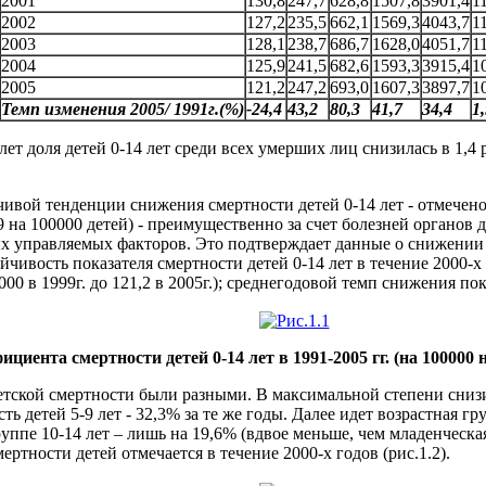
2001
130,8
247,7
628,8
1507,8
3901,4
1
2002
127,2
235,5
662,1
1569,3
4043,7
1
2003
128,1
238,7
686,7
1628,0
4051,7
1
2004
125,9
241,5
682,6
1593,3
3915,4
1
2005
121,2
247,2
693,0
1607,3
3897,7
1
Темп изменения 2005/ 1991г.(%)
-24,4
43,2
80,3
41,7
34,4
1,
т доля детей 0-14 лет среди всех умерших лиц снизилась в 1,4 раз
ивой тенденции снижения смертности детей 0-14 лет - отмечено ув
31,9 на 100000 детей) - преимущественно за счет болезней органо
ых управляемых факторов. Это подтверждает данные о снижении 
чивость показателя смертности детей 0-14 лет в течение 2000-
00 в 1999г. до 121,2 в 2005г.); среднегодовой темп снижения пока
ициента смертности детей 0-14 лет в 1991-2005 гг. (на 100000
тской смертности были разными. В максимальной степени снизил
ь детей 5-9 лет - 32,3% за те же годы. Далее идет возрастная гр
уппе 10-14 лет – лишь на 19,6% (вдвое меньше, чем младенческа
ртности детей отмечается в течение 2000-х годов (рис.1.2).