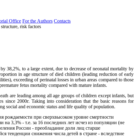
orial Office
For the Authors
Contacts
structure, risk factors
 by 38,2%, to a large extent, due to decrease of neonatal mortality by
portion in age structure of died children (leading reduction of early
lities), exceeding of perinatal losses in urban areas compared to those
ng premature fetus mortality compared with mature infants.
eath are leading among all age groups of children except infants, but
 since 2000г. Taking into consideration that the basic reasons for
ing social and economic status and life quality of population.
ния рождаемости при сверхвысоком уровне смертности
и на 3,3% - т.е. за 16 последних лет исчез из популяции (не
еления России - преобладание доли лиц старше
йся тенденции снижения числа детей в стране - вследствие