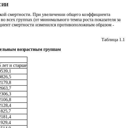
СИИ
тской смертности. При увеличении общего коэффициента
и во всех группах (от минимального темпа роста показателя за
ффициент смертности изменился противоположным образом -
Таблица 1.1
тдельным возрастным группам
5 лет и старше
0539,1
0826,5
2179,8
2663,7
2306,3
2106,8
2128,4
1825,7
2181,4
1929,4