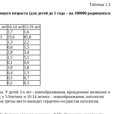
Таблица 1.3.
щего возраста (для детей до 1 года – на 100000 родившихся
 лет
10-14 лет
15-19 лет
1,7
1,6
,3
25,6
85,8
1,3
2,2
0,8
1,5
2,8
3,4
1,5
5,5
0,1
0,0
3,9
5,8
0,4
1,3
0,5
0,7
0,2
0,3
мы. У детей 3-х лет - новообразования, врожденные аномалии и
 у 5-9летних и 10-14 летних – новообразования, патология
а третье место выходит сердечно-сосудистая патология,