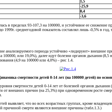
1,5
-25,9
0,4
-3,6
балась в пределах 93-107,3 на 100000, и устойчивое ее снижени
1999г. среднегодовой показатель составлял лишь -0,5% в год, то
ение анализируемого периода устойчиво «лидируют» внешние причи
а 100000, или 19,0%), далее идут болезни органов дыхания (8,5
ования (4,9 на 100000 или 4,0%) – рис 1.4.
 Динамика смертности детей 0-14 лет (на 100000 детей) по осн
уровня смертности детей 0-14 лет от болезней органов дыхания (
ти от внешних причин (на 25,3%) при одновременном росте сме
.
ей выявляет, что во всех возрастных группах, кроме младенцев
ей причиной смерти являются внешние причины (табл.1.3.)