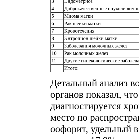
3
Эндометриоз
4
Доброкачественные опухоли яичн
5
Миома матки
6
Рак шейки матки
7
Кровотечения
8
Энтропион шейки матки
9
Заболевания молочных желез
10
Рак молочных желез
11
Другие гинекологические заболев
Итого:
Детальный анализ в
органов показал, что
диагностируется хро
место по распростра
оофорит, удельный 