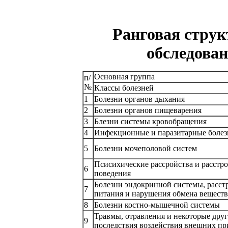
Ранговая струк
обследован
Основная группа
п/
№
Классы болезней
1
Болезни органов дыхания
2
Болезни органов пищеварения
3
Блезни системы кровобращения
4
Инфекционные и паразитарные боле
5
Болезни мочеполовой систем
Псисихические рассройства и расстр
6
поведения
Болезни эндокринной системы, расст
7
питания и нарушения обмена веществ
8
Болезни костно-мышечной системы
Травмы, отравления и некоторые дру
9
последствия воздействия внешних п