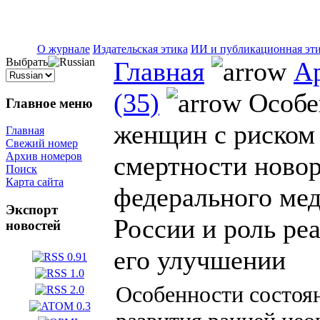
ISSN 2071-5021
О журнале
Издательская этика
ИИ и публикационная эт
Выбрать
Главная
А
(35)
Особен
Главное меню
женщин с риском 
Главная
Свежий номер
Архив номеров
смертности ново
Поиск
Карта сайта
федерального мед
Экспорт
России и роль р
новостей
его улучшении
Особенности состоя