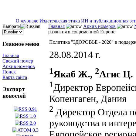
ISSN 2071-5021
О журнале
Издательская этика
ИИ и публикационная эт
Выбрать
Главная
Архив номеров
развития в современной Европе
Политика "ЗДОРОВЬЕ - 2020" в поддержк
Главное меню
28.08.2014 г.
Главная
Свежий номер
Архив номеров
1
2
Якаб Ж.,
Агис Ц.
Поиск
Карта сайта
1
Директор Европейс
Экспорт
новостей
Копенгаген, Дания
2
Директор Отдела п
руководства в интер
Европейское региона