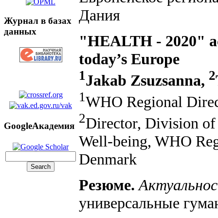
Дания
Журнал в базах
данных
"HEALTH - 2020" ac
today’s Europe
1
2
Jakab Zsuzsanna,
1
WHO Regional Direc
2
Director, Division o
GoogleАкадемия
Well-being, WHO Regi
Denmark
Резюме.
Актуальнос
универсальные гуман