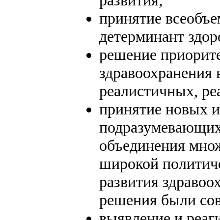
принятие всеобъе
детерминант здор
решение приорит
здравоохранения 
реалистичных, р
принятие новых и
подразумевающих 
объединения множ
широкой политиче
развития здравоо
решения были со
выявление и реаг