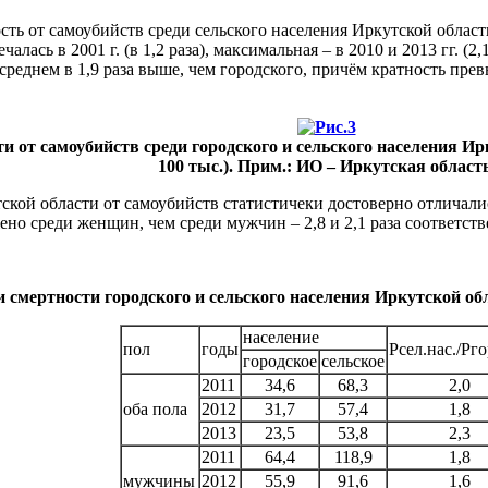
ть от самоубийств среди сельского населения Иркутской области
ась в 2001 г. (в 1,2 раза), максимальная – в 2010 и 2013 гг. (2
среднем в 1,9 раза выше, чем городского, причём кратность превы
и от самоубийств среди городского и сельского населения Ирк
100 тыс.). Прим.: ИО – Иркутская область
ской области от самоубийств статистичеки достоверно отличалис
о среди женщин, чем среди мужчин – 2,8 и 2,1 раза соответствен
мертности городского и сельского населения Иркутской област
население
пол
годы
Рсел.нас./Рго
городское
сельское
2011
34,6
68,3
2,0
оба пола
2012
31,7
57,4
1,8
2013
23,5
53,8
2,3
2011
64,4
118,9
1,8
мужчины
2012
55,9
91,6
1,6