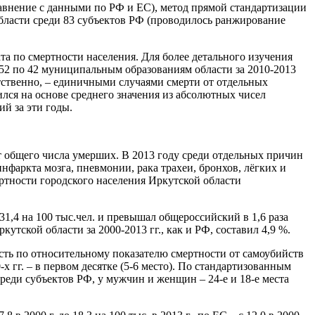
авнение с данными по РФ и ЕС), метод прямой стандартизации
бласти среди 83 субъектов РФ (проводилось ранжирование
а по смертности населения. Для более детального изучения
52 по 42 муниципальным образованиям области за 2010-2013
етственно, – единичными случаями смерти от отдельных
ился на основе среднего значения из абсолютных чисел
ий за эти годы.
от общего числа умерших. В 2013 году среди отдельных причин
инфаркта мозга, пневмонии, рака трахеи, бронхов, лёгких и
ертности городского населения Иркутской области
31,4 на 100 тыс.чел. и превышал общероссийский в 1,6 раза
утской области за 2000-2013 гг., как и РФ, составил 4,9 %.
ть по относительному показателю смертности от самоубийств
90-х гг. – в первом десятке (5-6 место). По стандартизованным
среди субъектов РФ, у мужчин и женщин – 24-е и 18-е места