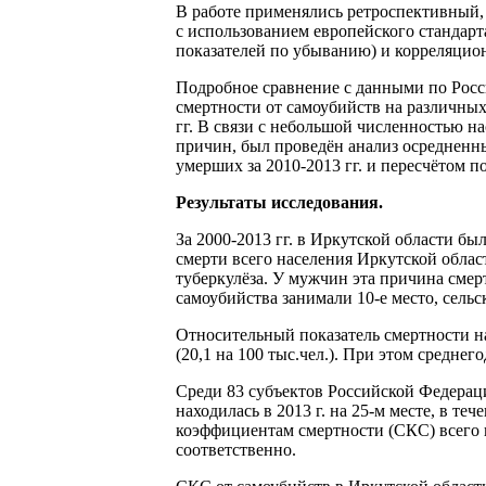
В работе применялись ретроспективный,
с использованием европейского стандар
показателей по убыванию) и корреляцио
Подробное сравнение с данными по Росси
смертности от самоубийств на различны
гг. В связи с небольшой численностью н
причин, был проведён анализ осредненны
умерших за 2010-2013 гг. и пересчётом 
Результаты исследования.
За 2000-2013 гг. в Иркутской области бы
смерти всего населения Иркутской област
туберкулёза. У мужчин эта причина смерт
самоубийства занимали 10-е место, сельс
Относительный показатель смертности нас
(20,1 на 100 тыс.чел.). При этом среднег
Среди 83 субъектов Российской Федерац
находилась в 2013 г. на 25-м месте, в теч
коэффициентам смертности (СКС) всего на
соответственно.