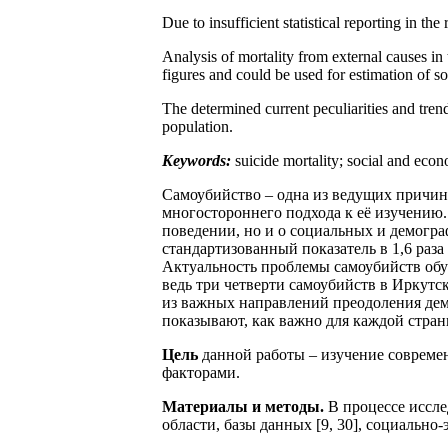
Due to insufficient statistical reporting in the
Analysis of mortality from external causes in 
figures and could be used for estimation of soc
The determined current peculiarities and tren
population.
Keywords:
suicide mortality; social and econo
Самоубийство – одна из ведущих причин
многостороннего подхода к её изучению
поведении, но и о социальных и демогра
стандартизованный показатель в 1,6 раз
Актуальность проблемы самоубийств обус
ведь три четверти самоубийств в Иркутс
из важных направлений преодоления дем
показывают, как важно для каждой стран
Цель
данной работы – изучение современ
факторами.
Материалы и методы.
В процессе иссле
области, базы данных [9, 30], социальн