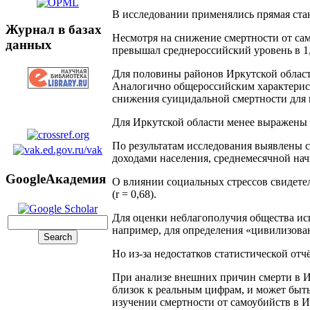
В исследовании применялись прямая стан
Журнал в базах
Несмотря на снижение смертности от само
данных
превышал среднероссийский уровень в 1,
Для половины районов Иркутской области
Аналогично общероссийским характеристи
снижения суицидальной смертности для в
Для Иркутской области менее выражены г
По результатам исследования выявлены 
доходами населения, среднемесячной на
GoogleАкадемия
О влиянии социальных стрессов свидетел
(r = 0,68).
Для оценки неблагополучия общества исп
например, для определения «цивилизова
Но из-за недостатков статистической отч
При анализе внешних причин смерти в Ир
близок к реальным цифрам, и может быт
изучении смертности от самоубийств в 