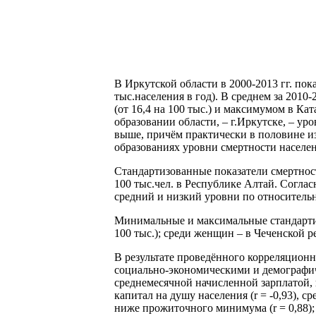
В Иркутской области в 2000-2013 гг. пок
тыс.населения в год). В среднем за 2010
(от 16,4 на 100 тыс.) и максимумом в Ка
образовании области, – г.Иркутске, – ур
выше, причём практически в половине из
образованиях уровни смертности населе
Стандартизованные показатели смертност
100 тыс.чел. в Республике Алтай. Согла
средний и низкий уровни по относительны
Минимальные и максимальные стандартиз
100 тыс.); среди женщин – в Чеченской ре
В результате проведённого корреляционн
социально-экономическими и демографиче
среднемесячной начисленной зарплатой,
капитал на душу населения (r = -0,93), 
ниже прожиточного минимума (r = 0,88); 