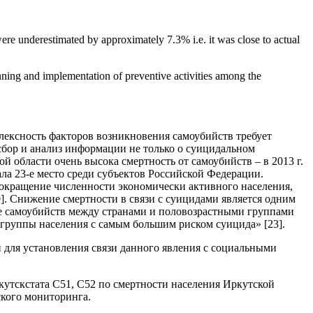
 were underestimated by approximately 7.3% i.e. it was close to actual
lanning and implementation of preventive activities among the
лексность факторов возникновения самоубийств требует
бор и анализ информации не только о суицидальном
й области очень высока смертность от самоубийств – в 2013 г.
ла 23-е место среди субъектов Российской Федерации.
 сокращение численности экономически активного населения,
0]. Снижение смертности в связи с суицидами является одним
не самоубийств между странами и половозрастными группами
 группы населения с самым большим риском суицида» [23].
 для установления связи данного явления с социальными
кутскстата С51, С52 по смертности населения Иркутской
ского мониторинга.