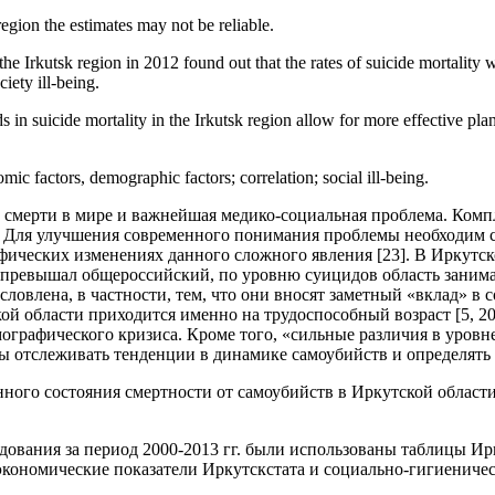
 region the estimates may not be reliable.
the Irkutsk region in 2012 found out that the rates of suicide mortality
iety ill-being.
ds in suicide mortality in the Irkutsk region allow for more effective p
mic factors, demographic factors; correlation; social ill-being.
 смерти в мире и важнейшая медико-социальная проблема. Комп
. Для улучшения современного понимания проблемы необходим с
фических изменениях данного сложного явления [23]. В Иркутско
а превышал общероссийский, по уровню суицидов область занима
ловлена, в частности, тем, что они вносят заметный «вклад» в
кой области приходится именно на трудоспособный возраст [5, 2
ографического кризиса. Кроме того, «сильные различия в уров
ы отслеживать тенденции в динамике самоубийств и определять
ного состояния смертности от самоубийств в Иркутской области
дования за период 2000-2013 гг. были использованы таблицы Ир
о-экономические показатели Иркутскстата и социально-гигиениче