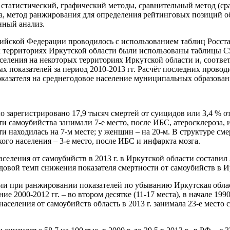
 статистический, графический методы, сравнительный метод (ср
та, метод ранжирования для определения рейтинговых позиций о
нный анализ.
йской Федерации проводилось с использованием таблиц Росстат
х территориях Иркутской области были использованы таблицы С
аселения на некоторых территориях Иркутской области и, соотв
х показателей за период 2010-2013 гг. Расчёт последних провод
показателя на среднегодовое население муниципальных образован
ло зарегистрировано 17,9 тысяч смертей от суицидов или 3,4 % 
и самоубийства занимали 7-е место, после ИБС, атеросклероза, 
и находилась на 7-м месте; у женщин – на 20-м. В структуре см
кого населения – 3-е место, после ИБС и инфаркта мозга.
еления от самоубийств в 2013 г. в Иркутской области составил 
одовой темп снижения показателя смертности от самоубийств в Ирк
ии при ранжировании показателей по убыванию Иркутская облас
ение 2000-2012 гг. – во втором десятке (11-17 места), в начале 19
селения от самоубийств область в 2013 г. занимала 23-е место 