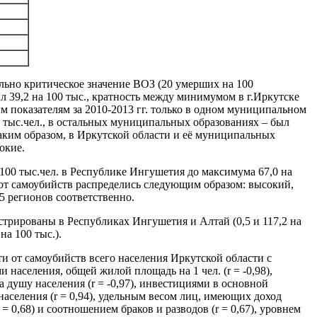
ельно критическое значение ВОЗ (20 умерших на 100
ил 39,2 на 100 тыс., кратность между минимумом в г.Иркутске
ным показателям за 2010-2013 гг. только в одном муниципальном
0 тыс.чел., в остальных муниципальных образованиях – был
аким образом, в Иркутской области и её муниципальных
окие.
 100 тыс.чел. в Республике Ингушетия до максимума 67,0 на
 от самоубийств распределись следующим образом: высокий,
5 регионов соответственно.
трированы в Республиках Ингушетия и Алтай (0,5 и 117,2 на
на 100 тыс.).
и от самоубийств всего населения Иркутской области с
населения, общей жилой площадь на 1 чел. (r = -0,98),
ушу населения (r = -0,97), инвестициями в основной
 населения (r = 0,94), удельным весом лиц, имеющих доход
 0,68) и соотношением браков и разводов (r = 0,67), уровнем