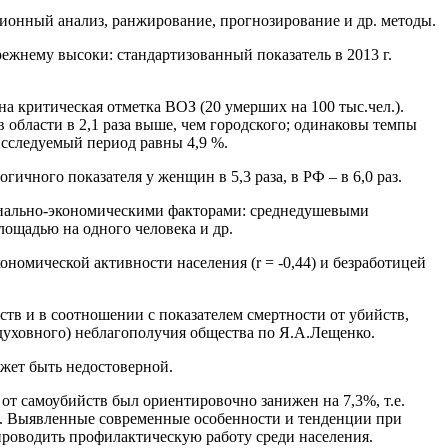
ционный анализ, ранжирование, прогнозирование и др. методы.
режнему высоки: стандартизованный показатель в 2013 г.
на критическая отметка ВОЗ (20 умерших на 100 тыс.чел.).
 области в 2,1 раза выше, чем городского; одинаковы темпы
исследуемый период равны 4,9 %.
чного показателя у женщин в 5,3 раза, в РФ – в 6,0 раз.
оциально-экономическими факторами: среднедушевыми
ощадью на одного человека и др.
омической активности населения (r = -0,44) и безработицей
тв и в соотношении с показателем смертности от убийств,
духовного) неблагополучия общества по Я.А.Лещенко.
ожет быть недостоверной.
 от самоубийств был ориентировочно занижен на 7,3%, т.е.
а. Выявленные современные особенности и тенденции при
проводить профилактическую работу среди населения.