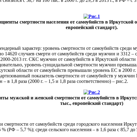
зился с 58,7 на 100 тыс. в 2000 г. до 29,5 в 2013 г., в РФ – с 37,
иенты смертности населения от самоубийств в Иркутской обла
европейский стандарт).
ндерный характер: уровень смертности от самоубийств среди муж
 14620 случаев смерти от самоубийств среди мужчин и 3312 – сре
 2000-2013 гг. СКС мужчин от самоубийств в Иркутской области с
ледовательно, уровень суицидальной смертности мужчин превышал
утской области от самоубийств превышали уровень ЕС в 2000 г. в 5,
ндартизованный показатель смертности от самоубийств у мужчин
 в 1,8 раза (2000 г. – 1,5 и 1,8 раза соответственно) – рис.2.
ы мужской и женской смертности от самоубийств в Иркутской
тыс., европейский стандарт)
и смертности от самоубийств среди городского населения Иркутско
 (РФ – 5,7 %); среди сельского населения – в 1,6 раза с 85,7 до