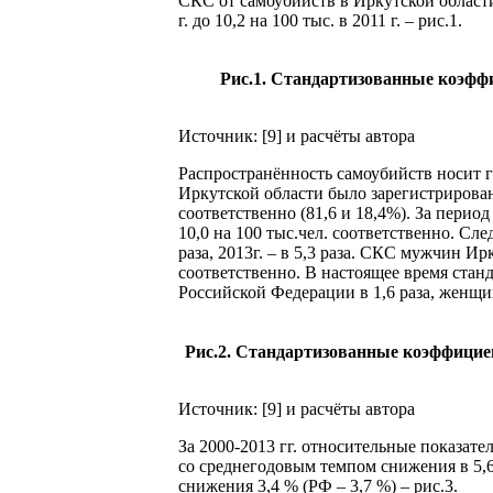
СКС от самоубийств в Иркутской области сни
г. до 10,2 на 100 тыс. в 2011 г. – рис.1.
Рис.1. Стандартизованные коэффиц
Источник: [9] и расчёты автора
Распространённость самоубийств носит ге
Иркутской области было зарегистрировано
соответственно (81,6 и 18,4%). За период
10,0 на 100 тыс.чел. соответственно. С
раза, 2013г. – в 5,3 раза. СКС мужчин Ирк
соответственно. В настоящее время ста
Российской Федерации в 1,6 раза, женщин –
Рис.2. Стандартизованные коэффициент
Источник: [9] и расчёты автора
За 2000-2013 гг. относительные показател
со среднегодовым темпом снижения в 5,6 %
снижения 3,4 % (РФ – 3,7 %) – рис.3.