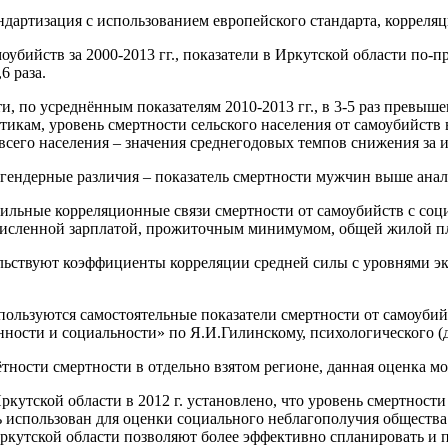
дартизация с использованием европейского стандарта, корреля
убийств за 2000-2013 гг., показатели в Иркутской области по-п
6 раза.
, по усреднённым показателям 2010-2013 гг., в 3-5 раз превыше
кам, уровень смертности сельского населения от самоубийств в
сего населения – значения среднегодовых темпов снижения за 
ендерные различия – показатель смертности мужчин выше аналоги
сильные корреляционные связи смертности от самоубийств с с
численной зарплатой, прожиточным минимумом, общей жилой пл
ьствуют коэффициенты корреляции средней силы с уровнями экон
ользуются самостоятельные показатели смертности от самоубийс
нности и социальности» по Я.И.Гилинскому, психологического (
ётности смертности в отдельно взятом регионе, данная оценка м
кутской области в 2012 г. установлено, что уровень смертности
ь использован для оценки социального неблагополучия обществ
Иркутской области позволяют более эффективно спланировать и 