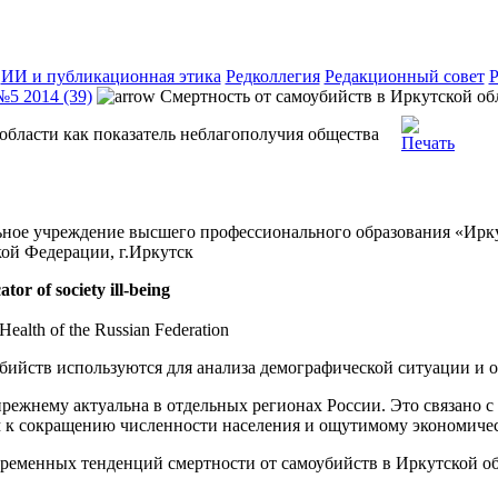
ИИ и публикационная этика
Редколлегия
Редакционный совет
Р
№5 2014 (39)
Смертность от самоубийств в Иркутской обл
области как показатель неблагополучия общества
льное учреждение высшего профессионального образования «Ир
ой Федерации, г.Иркутск
ator of society ill-being
 Health of the Russian Federation
бийств используются для анализа демографической ситуации и 
ежнему актуальна в отдельных регионах России. Это связано с
 к сокращению численности населения и ощутимому экономичес
ременных тенденций смертности от самоубийств в Иркутской обл