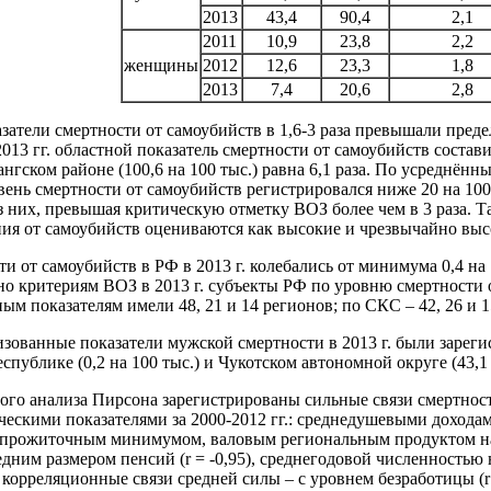
2013
43,4
90,4
2,1
2011
10,9
23,8
2,2
женщины
2012
12,6
23,3
1,8
2013
7,4
20,6
2,8
азатели смертности от самоубийств в 1,6-3 раза превышали пред
-2013 гг. областной показатель смертности от самоубийств состав
тангском районе (100,6 на 100 тыс.) равна 6,1 раза. По усреднён
овень смертности от самоубийств регистрировался ниже 20 на 10
 них, превышая критическую отметку ВОЗ более чем в 3 раза. Т
ния от самоубийств оцениваются как высокие и чрезвычайно выс
и от самоубийств в РФ в 2013 г. колебались от минимума 0,4 на
сно критериям ВОЗ в 2013 г. субъекты РФ по уровню смертности
м показателям имели 48, 21 и 14 регионов; по СКС – 42, 26 и 1
ованные показатели мужской смертности в 2013 г. были зарегис
спублике (0,2 на 100 тыс.) и Чукотском автономной округе (43,1 
ого анализа Пирсона зарегистрированы сильные связи смертност
скими показателями за 2000-2012 гг.: среднедушевыми доходами 
 прожиточным минимумом, валовым региональным продуктом на д
средним размером пенсий (r = -0,95), среднегодовой численностью
корреляционные связи средней силы – с уровнем безработицы (r =