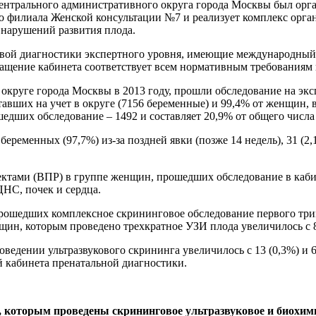
ентрального административного округа города Москвы был орга
о филиала Женской консультации №7 и реализует комплекс орг
нарушений развития плода.
уковой диагностики экспертного уровня, имеющие международны
ащение кабинета соответствует всем нормативным требованиям 
округе города Москвы в 2013 году, прошли обследование на экс
тавших на учет в округе (7156 беременные) и 99,4% от женщин, 
шедших обследование – 1492 и составляет 20,9% от общего числа
еременных (97,7%) из-за поздней явки (позже 14 недель), 31 (2,
тами (ВПР) в группе женщин, прошедших обследование в кабине
НС, почек и сердца.
прошедших комплексное скрининговое обследование первого тр
нщин, которым проведено трехкратное УЗИ плода увеличилось с 
едении ультразвукового скрининга увеличилось с 13 (0,3%) и 6 (0
й кабинета пренатальной диагностики.
которым проведены скрининговое ультразвуковое и биохими