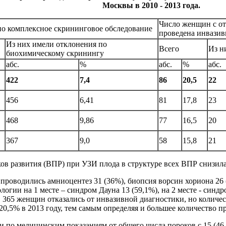
Москвы в 2010 - 2013 года.
Число женщин с о
о комплексное скрининговое обследование
проведена инвазив
Из них имели отклонения по
Всего
Из н
биохимическому скринингу
абс.
%
абс.
%
абс.
422
7,4
86
20,5
22
456
6,41
81
17,8
23
468
9,86
77
16,5
20
367
9,0
58
15,8
21
 развития (ВПР) при УЗИ плода в структуре всех ВПР снизилась 
роводились амниоцентез 31 (36%), биопсия ворсин хориона 26 (3
гии на 1 месте – синдром Дауна 13 (59,1%), на 2 месте - синдро
 365 женщин отказались от инвазивной диагностики, но количест
20,5% в 2013 году, тем самым определяя и большее количество
по медицинским показаниям от общего числа пороков с 15 (46,9%