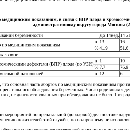
 медицинским показаниям, в связи с ВПР плода и хромосомн
административному округу города Москвы (20
ываний беременности
До 14нед.
14-2
n
13
16
о по медицинским показаниям
%
41,9
51,6
х в связи
n
1
10
атомическими дефектами (ВПР) плода (по УЗИ)
%
7,7
76,9
омосомной патологией
n
12
6
 что основная часть абортов по медицинским показаниям произв
 пренатального обследования беременных. Число родившихся де
 них, не диагностированных при обследовании не было. 1 из род
и мероприятий по пренатальной (дородовой) диагностике наруше
учшению показателей этой службы, но по-прежнему не использов
м обучения специалистов ультразвуковой диагностики по пренат