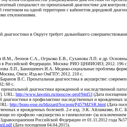
татный специалист по пренатальной диагностике для контроля р
ий генетиком на одной территории с кабинетом дородовой диагн
ыми отклонениями.
ой диагностики в Округе требует дальнейшего совершенствовани
он И.М., Леонов С.А., Огрызко Е.В., Суханова Л.П. и др. Основн
я в Российской Федерации. Москва: РИО ЦНИИОИЗ; 2012. 196 с
ханова Л.П., Банюшевич И.А. Медико-социальные проблемы форм
 Москва, Омск: Изд-во ОмГПУ; 2012. 210 с.
, Баранов В.С. Пренатальная диагностика в акушерстве: совреме
2; 60 с.
 пренатальной диагностики врожденной и наследственной патол
т]. URL:
http://www.lawmix.ru/moscow-prof/94453
(Дата посещения 
 диагностики в профилактике наследственных и врожденных за
 URL:
http://bono-esse.ru/blizzard/Socpom/P457MZSR.html
(Дата посе
венных и врожденных болезней. 2-е изд. Э.К. Айламазян, В.С. 
мощи по профилю «акушерство и гинекология» (за исключением
 Здравоохранения Российской Федерации от 01.11.2012 года №57
ril.pdf
(Дата посещения 04.04.2015).