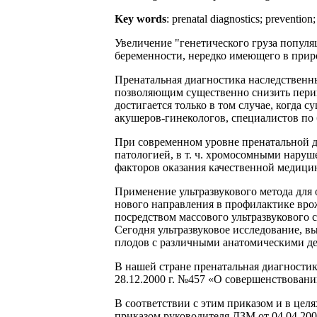
Key words
: prenatal diagnostics; prevention;
Увеличение "генетического груза попул
беременности, нередко имеющего в приро
Пренатальная диагностика наследствен
позволяющим существенно снизить пери
достигается только в том случае, когда
акушеров-гинекологов, специалистов по 
При современном уровне пренатальной д
патологией, в т. ч. хромосомными наруше
факторов оказания качественной медици
Применение ультразвукового метода для 
нового направления в профилактике вр
посредством массового ультразвукового
Сегодня ультразвуковое исследование, в
плодов с различными анатомическими деф
В нашей стране пренатальная диагностик
28.12.2000 г. №457 «О совершенствовани
В соответствии с этим приказом и в це
приказом руководителя ДЗМ от 04.04.20