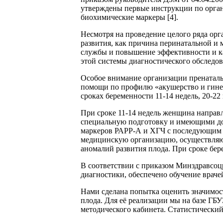
утверждены первые инструкции по орган
биохимические маркеры [4].
Несмотря на проведение целого ряда ор
развития, как причина перинатальной и
службы и повышение эффективности и ка
этой системы диагностического обследов
Особое внимание организации пренаталь
помощи по профилю «акушерство и гинеко
сроках беременности 11-14 недель, 20-22 
При сроке 11-14 недель женщина напра
специальную подготовку и имеющими доп
маркеров РАРР-А и ХГЧ с последующим р
медицинскую организацию, осуществляю
аномалий развития плода. При сроке бер
В соответствии с приказом Минздравсоцр
диагностики, обеспечено обучение враче
Нами сделана попытка оценить значимос
плода. Для её реализации мы на базе Г
методического кабинета. Статистический