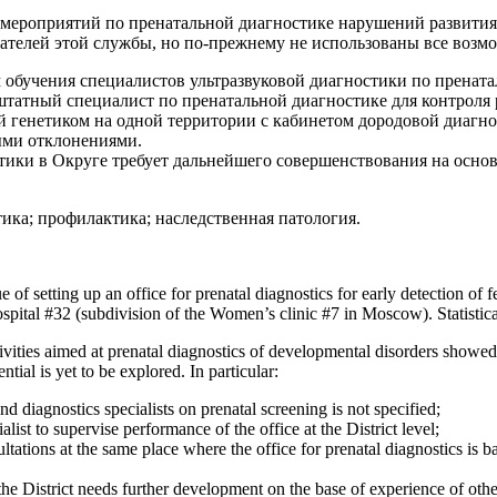
 мероприятий по пренатальной диагностике нарушений развития 
ателей этой службы, но по-прежнему не использованы все возмо
м обучения специалистов ультразвуковой диагностики по пренат
татный специалист по пренатальной диагностике для контроля р
ий генетиком на одной территории с кабинетом дородовой диагн
ыми отклонениями.
тики в Округе требует дальнейшего совершенствования на осно
тика; профилактика; наследственная патология.
 of setting up an office for prenatal diagnostics for early detection of 
 hospital #32 (subdivision of the Women’s clinic #7 in Moscow). Statisti
vities aimed at prenatal diagnostics of developmental disorders showed t
ntial is yet to be explored. In particular:
und diagnostics specialists on prenatal screening is not specified;
ialist to supervise performance of the office at the District level;
sultations at the same place where the office for prenatal diagnostics i
 the District needs further development on the base of experience of ot