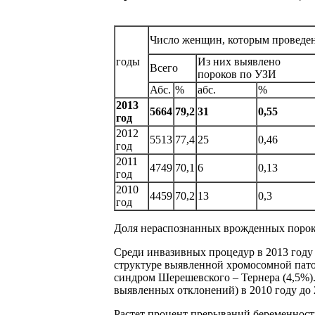
Число женщин, которым проведен
годы
Из них выявлено
Всего
пороков по УЗИ
Абс.
%
абс.
%
2013
5664
79,2
31
0,55
год
2012
5513
77,4
25
0,46
год
2011
4749
70,1
6
0,13
год
2010
4459
70,2
13
0,3
год
Доля нераспознанных врожденных пороков
Среди инвазивных процедур в 2013 году п
структуре выявленной хромосомной патоло
синдром Шерешевского – Тернера (4,5%).
выявленных отклонений) в 2010 году до 
Растет процент прерываний беременности 