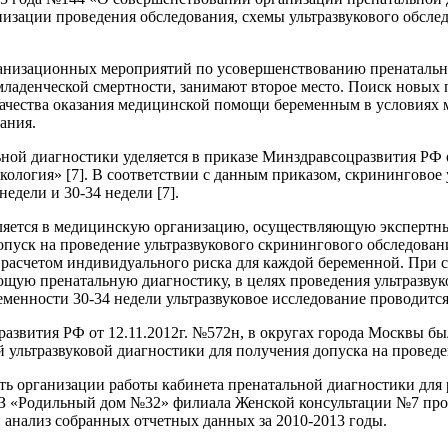
изации проведения обследования, схемы ультразвукового обслед
ганизационных мероприятий по усовершенствованию пренатальн
 младенческой смертности, занимают второе место. Поиск новы
чества оказания медицинской помощи беременным в условиях мег
ания.
ной диагностики уделяется в приказе Минздравсоцразвития РФ 
логия» [7]. В соответствии с данным приказом, скрининговое у
недели и 30-34 недели [7].
вляется в медицинскую организацию, осуществляющую экспертн
уск на проведение ультразвукового скринингового обследован
асчетом индивидуального риска для каждой беременной. При с
щую пренатальную диагностику, в целях проведения ультразву
еменности 30-34 недели ультразвуковое исследование проводится
азвития РФ от 12.11.2012г. №572н, в округах города Москвы б
й ультразвуковой диагностики для получения допуска на проведе
ть организации работы кабинета пренатальной диагностики для
БУЗ «Родильный дом №32» филиала Женской консультации №7 про
 анализ собранных отчетных данных за 2010-2013 годы.