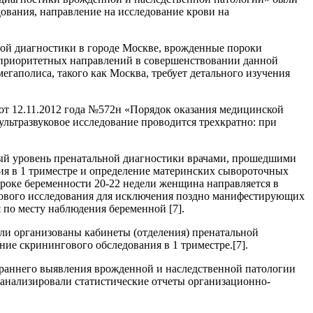
ования, направление на исследование крови на
ой диагностики в городе Москве, врожденные пороки
х приоритетных направлений в совершенствовании данной
аполиса, такого как Москва, требует детального изучения
от 12.11.2012 года №572н «Порядок оказания медицинской
льтразвуковое исследование проводится трехкратно: при
ый уровень пренатальной диагностики врачами, прошедшими
ия в 1 триместре и определение материнских сывороточных
роке беременности 20-22 недели женщина направляется в
кового исследования для исключения поздно манифестирующих
 по месту наблюдения беременной [7].
ыли организованы кабинеты (отделения) пренатальной
ние скринингового обследования в 1 триместре.[7].
 раннего выявления врожденной и наследственной патологии
анализировали статистические отчеты организационно-