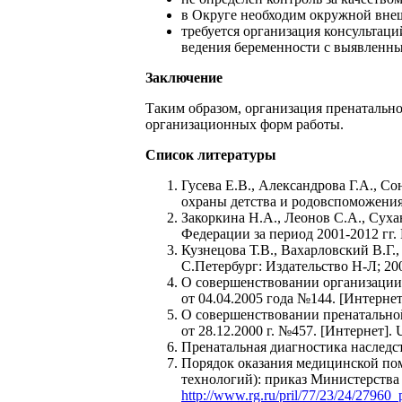
в Округе необходим окружной внеш
требуется организация консультац
ведения беременности с выявленн
Заключение
Таким образом, организация пренатальн
организационных форм работы.
Список литературы
Гусева Е.В., Александрова Г.А., С
охраны детства и родовспоможени
Закоркина Н.А., Леонов С.А., Су
Федерации за период 2001-2012 гг.
Кузнецова Т.В., Вахарловский В.Г.
С.Петербург: Издательство Н-Л; 200
О совершенствовании организации
от 04.04.2005 года №144. [Интерне
О совершенствовании пренатальной
от 28.12.2000 г. №457. [Интернет].
Пренатальная диагностика наследст
Порядок оказания медицинской по
технологий): приказ Министерства
http://www.rg.ru/pril/77/23/24/27960_p