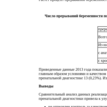
Число прерываний беременности по
прер
Всег
Из ни
с ан
с хр
Приведенные данные 2013 года показали,
главным образом условиями и качеством
пренатальной диагностике 13 (0,23%). Из
Выводы
Сравнительный анализ данных реализаци
пренатальной диагностики привела к ул
не определен контроль за качество