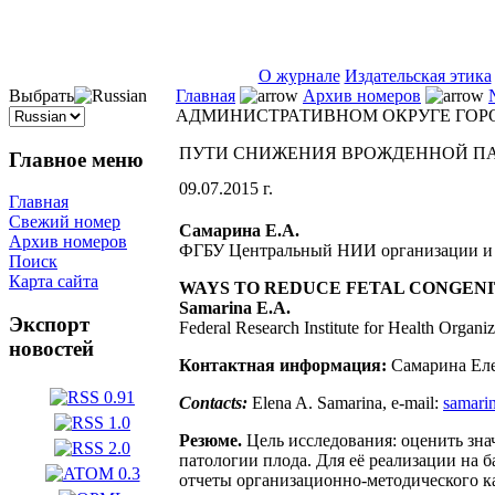
ISSN 2071-5021
О журнале
Издательская этика
Выбрать
Главная
Архив номеров
АДМИНИСТРАТИВНОМ ОКРУГЕ ГОР
ПУТИ СНИЖЕНИЯ ВРОЖДЕННОЙ ПА
Главное меню
09.07.2015 г.
Главная
Свежий номер
Самарина Е.А.
Архив номеров
ФГБУ Центральный НИИ организации и 
Поиск
Карта сайта
WAYS TO REDUCE FETAL CONGENI
Samarinа E.A.
Экспорт
Federal Research Institute for Health Organ
новостей
Контактная информация:
Самарина Елен
Contacts:
Elena A. Samarina, e-mail:
samari
Резюме.
Цель исследования: оценить зн
патологии плода. Для её реализации на
отчеты организационно-методического к