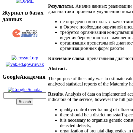
Результаты
. Анализ данных реализации
диагностики привела к улучшению показ
Журнал в базах
данных
не определен контроль за качество
в Округе необходим окружной внеш
требуется организация консультац
ведения беременности с выявленн
организация пренатальной диагнос
организационных форм работы.
Ключевые слова
: пренатальная диагнос
Abstract.
GoogleАкадемия
The purpose of the study was to estimate value
analyzed statistical reports of the Maternity
Results
. Analysis of data on implemented acti
indicators of the service, however the full pote
quality control over training of ultraso
there should be a district non-staff spec
it is necessary to organize genetic con
detected defects;
organization of prenatal diagnostics in