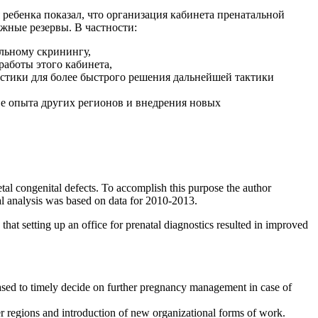
ребенка показал, что организация кабинета пренатальной
жные резервы. В частности:
альному скринингу,
аботы этого кабинета,
остики для более быстрого решения дальнейшей тактики
ве опыта других регионов и внедрения новых
fetal congenital defects. To accomplish this purpose the author
cal analysis was based on data for 2010-2013.
hat setting up an office for prenatal diagnostics resulted in improved
s based to timely decide on further pregnancy management in case of
her regions and introduction of new organizational forms of work.