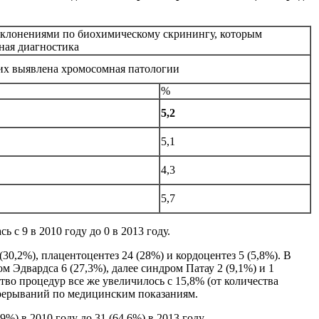
тклонениями по биохимическому скринингу, которым
ная диагностика
их выявлена хромосомная патологии
%
5,2
5,1
4,3
5,7
с 9 в 2010 году до 0 в 2013 году.
0,2%), плацентоцентез 24 (28%) и кордоцентез 5 (5,8%). В
м Эдвардса 6 (27,3%), далее синдром Патау 2 (9,1%) и 1
во процедур все же увеличилось с 15,8% (от количества
 прерываний по медицинским показаниям.
) в 2010 году до 31 (64,6%) в 2013 году.