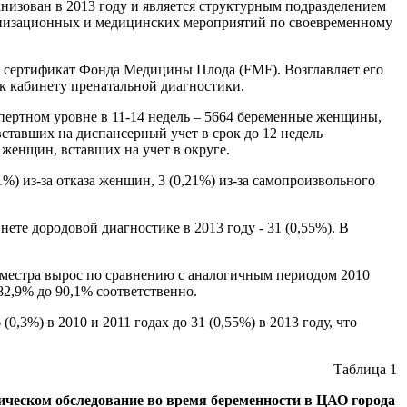
низован в 2013 году и является структурным подразделением
анизационных и медицинских мероприятий по своевременному
й сертификат Фонда Медицины Плода (FMF). Возглавляет его
к кабинету пренатальной диагностики.
пертном уровне в 11-14 недель – 5664 беременные женщины,
вставших на диспансерный учет в срок до 12 недель
 женщин, вставших на учет в округе.
1%) из-за отказа женщин, 3 (0,21%) из-за самопроизвольного
те дородовой диагностике в 2013 году - 31 (0,55%). В
иместра вырос по сравнению с аналогичным периодом 2010
82,9% до 90,1% соответственно.
,3%) в 2010 и 2011 годах до 31 (0,55%) в 2013 году, что
Таблица 1
ческом обследование во время беременности в ЦАО города