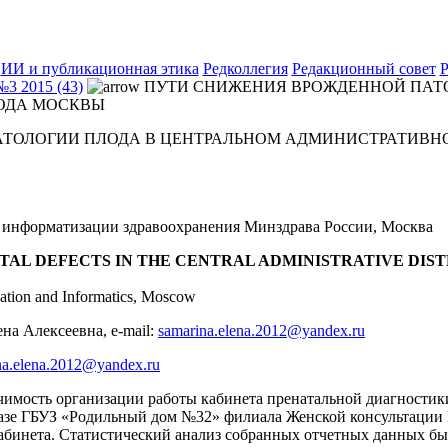
ИИ и публикационная этика
Редколлегия
Редакционный совет
Р
№3 2015 (43)
ПУТИ СНИЖЕНИЯ ВРОЖДЕННОЙ ПАТО
ОДА МОСКВЫ
ТОЛОГИИ ПЛОДА В ЦЕНТРАЛЬНОМ АДМИНИСТРАТИВН
информатизации здравоохранения Минздрава России, Москва
TAL DEFECTS IN THE CENTRAL ADMINISTRATIVE DIS
ization and Informatics, Moscow
а Алексеевна, e-mail:
samarina.elena.2012@yandex.ru
na.elena.2012@yandex.ru
ачимость организации работы кабинета пренатальной диагности
 базе ГБУЗ «Родильный дом №32» филиала Женской консультации
абинета. Статистический анализ собранных отчетных данных был