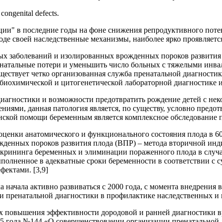
 congenital defects.
яции" в последние годы на фоне снижения репродуктивного поте
де своей наследственные механизмы, наиболее ярко проявляетс
ных заболеваний и изолированных врожденных пороков развити
натальные потери и уменьшить число больных с тяжелыми инва
 существует четко организованная служба пренатальной диагности
биохимической и цитогенетической лабораторной диагностике и 
иагностики и возможности предотвратить рождение детей с не
ниями, данная патология является, по существу, условно предот
нской помощи беременным является комплексное обследование 
оценки анатомического и функционального состояния плода в 6
ожденных пороков развития плода (ВПР) – метода вторичной и
 скрининга беременных и элиминации пораженного плода в случа
ыполненное в адекватные сроки беременности в соответствии с
ектами. [3,9]
а начала активно развиваться с 2000 года, с момента внедрения
и пренатальной диагностики в профилактике наследственных и 
лях повышения эффективности дородовой и ранней диагностики в
05 года №144 «О совершенствовании организации пренатальной