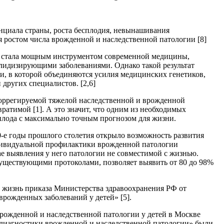
нциала страны, роста бесплодия, невынашивания
я ростом числа врожденной и наследственной патологии [8]
я стала мощным инструментом современной медицины,
лидизирующими заболеваниями. Однако такой результат
ки, в которой объединяются усилия медицинских генетиков,
других специалистов. [2,6]
коррегируемой тяжелой наследственной и врожденной
вратимой [1]. А это значит, что одним из необходимых
плода с максимально точным прогнозом для жизни.
0-е годы прошлого столетия открыло возможность развития
ндивидуальной профилактики врожденной патологии
е выявления у него патологии не совместимой с жизнью.
 существующими протоколами, позволяет выявить от 80 до 98%
 в жизнь приказа Министерства здравоохранения РФ от
врожденных заболеваний у детей» [5].
рожденной и наследственной патологии у детей в Москве
 диагностики врожденной и наследственной патологии» были