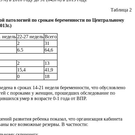
Таблица 2
ой патологией по срокам беременности по Центральному
13г.)
1 недель
22-27 недель
Всего
2
31
6.5
64,6
2
13
15,4
41,9
0
18
едена в сроках 14-21 неделя беременности, что обусловлено
тей с пороками у женщин, прошедших обследование по
ившихся умер в возрасте 0-1 года от ВПР.
ний развития ребенка показал, что организация кабинета
аны все возможные резервы. В частности:
альному скринингу,