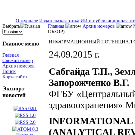
ISSN 2071-5021
О журнале
Издательская этика
ИИ и публикационная эт
Выбрать
Главная
Архив номеров
ОБЗОР)
ИНФОРМАЦИОННЫЙ ПОТЕНЦИАЛ С
Главное меню
24.09.2015 г.
Главная
Свежий номер
Архив номеров
Сабгайда Т.П., Земл
Поиск
Карта сайта
Запорожченко В.Г.
Экспорт
ФГБУ «Центральный 
новостей
здравоохранения» М
INFORMATIONAL 
(ANALYTICAL RE