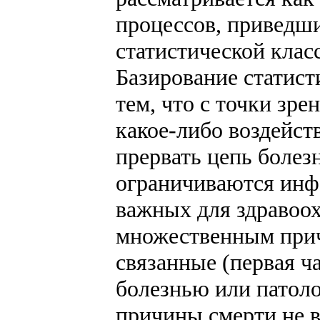
процессов, приведши
статистической клас
Базирование статис
тем, что с точки зр
какое-либо воздейст
прервать цепь болез
ограничиваются инф
важных для здравоох
множественным прич
связанные (первая ча
болезнью или патол
причины смерти не в