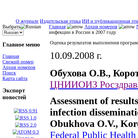
ISSN 2071-5021
О журнале
Издательская этика
ИИ и публикационная эт
Выбрать
Главная
Архив номеров
инфекции в России в 2007 году
Оценка результатов выполнения програм
Главное меню
10.09.2008 г.
Главная
Свежий номер
Архив номеров
Обухова О.В., Корот
Поиск
Карта сайта
ЦНИИОИЗ Росздрав
Экспорт
новостей
Assessment of results
infection disseminati
Obukhova О.V., Koro
Federal Public Health 