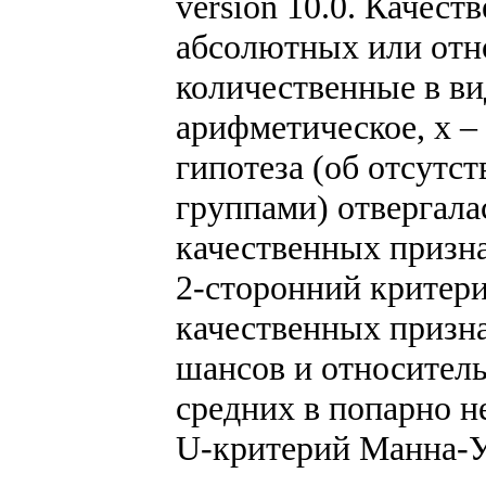
version 10.0. Качес
абсолютных или отн
количественные в вид
арифметическое, х –
гипотеза (об отсутс
группами) отвергалас
качественных призна
2-сторонний критер
качественных призн
шансов и относитель
средних в попарно н
U-критерий Манна-У