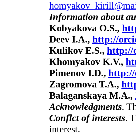
homyakov_kirill@mai
Information about au
Kobyakova O.S.,
htt
Deev I.A.,
http://orc
Kulikov E.S.,
http:/
Khomyakov K.V.,
ht
Pimenov I.D.,
http:/
Zagromova T.A.,
htt
Balaganskaya M.A.,
Acknowledgments
. T
Conflct of interests
. 
interest.