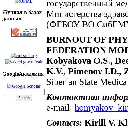
государственный ме
Министерства здрав
Журнал в базах
данных
(ФГБОУ ВО СибГМУ 
BURNOUT OF PHYS
FEDERATION MOD
Kobyakova O.S., Dee
K.V., Pimenov I.D.,
GoogleАкадемия
Siberian State Medica
Контактная инфор
e-mail:
homyakov_kir
Contacts:
Kirill V. 