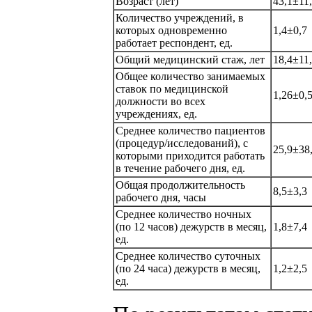
Возраст (лет)
43,1±11
Количество учреждений, в
которых одновременно
1,4±0,7
работает респондент, ед.
Общий медицинский стаж, лет
18,4±11
Общее количество занимаемых
ставок по медицинской
1,26±0,
должности во всех
учреждениях, ед.
Среднее количество пациентов
(процедур/исследований), с
25,9±38
которыми приходится работать
в течение рабочего дня, ед.
Общая продолжительность
8,5±3,3
рабочего дня, часы
Среднее количество ночных
(по 12 часов) дежурств в месяц,
1,8±7,4
ед.
Среднее количество суточных
(по 24 часа) дежурств в месяц,
1,2±2,5
ед.