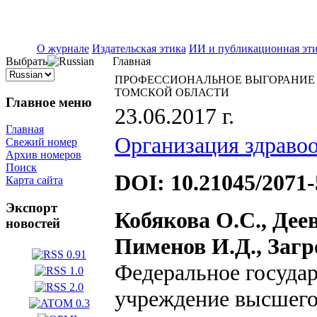
ISSN 2071-5021
О журнале
Издательская этика
ИИ и публикационная эт
Выбрать
Главная
ПРОФЕССИОНАЛЬНОЕ ВЫГОРАНИЕ 
ТОМСКОЙ ОБЛАСТИ
Главное меню
23.06.2017 г.
Главная
Организация здраво
Свежий номер
Архив номеров
Поиск
DOI: 10.21045/2071-
Карта сайта
Экспорт
Кобякова О.С., Деев
новостей
Пименов И.Д., Загр
Федеральное госуда
учреждение высшего