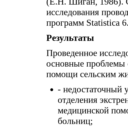
(Е.Н. Шиган, 1986).
исследо­вания прово
программ Statistica 6
Результаты
Проведенное исслед
основные проблемы 
помощи сельским жи
- недостаточный 
отделения экстре
медицинской по
больниц;