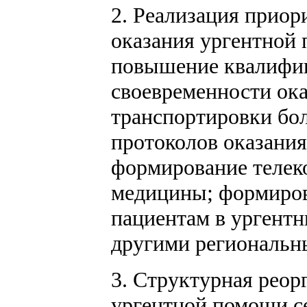
2. Реализация прио
оказания ургентной
повышение квалифик
своевременности ок
транспортировки бол
протоколов оказани
формирование телек
медицины; формиров
пациентам в ургентн
другими региональн
3. Структурная реор
ургентной помощи с