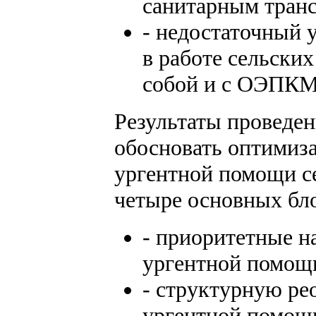
санитарным тран
- недостаточный 
в работе сельски
собой и с ОЭПКМ
Результаты проведен
обосновать оптимиз
ургентной помощи 
четыре основных бл
- приоритетные н
ургентной помощ
- структурную ре
ургентной помощи