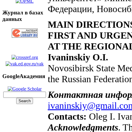
Федерации, Новосиб
Журнал в базах
данных
MAIN DIRECTION
FIRST AND URGE
AT THE REGIONA
Ivaninskiy O.I.
Novosibirsk State Med
GoogleАкадемия
the Russian Federatio
Контактная инфор
ivaninskiy@gmail.co
Contacts:
Oleg I. Iva
Acknowledgments
. T