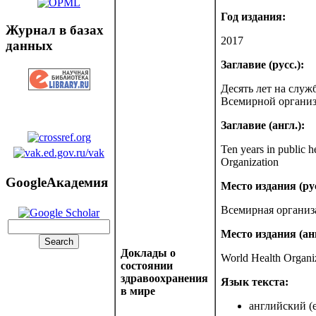
Год издания:
Журнал в базах
2017
данных
Заглавие (русс.):
Десять лет на служ
Всемирной организ
Заглавие (англ.):
Ten years in public 
Organization
GoogleАкадемия
Место издания (рус
Всемирная организ
Место издания (анг
Доклады о
World Health Organi
состоянии
здравоохранения
Язык текста:
в мире
английский (e