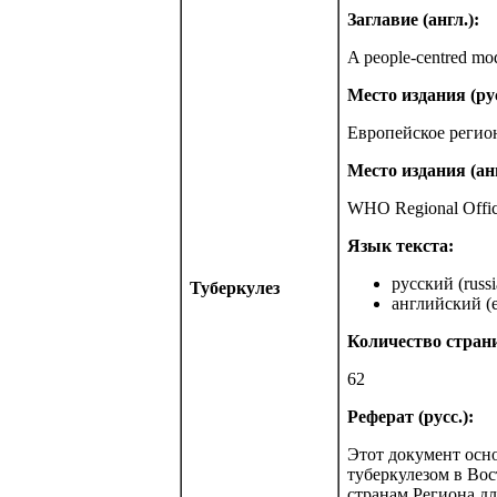
Заглавие (англ.):
A people-centred mo
Место издания (рус
Европейское регио
Место издания (анг
WHO Regional Offic
Язык текста:
русский (russi
Туберкулез
английский (e
Количество стран
62
Реферат (русс.):
Этот документ осн
туберкулезом в Вос
странам Региона д