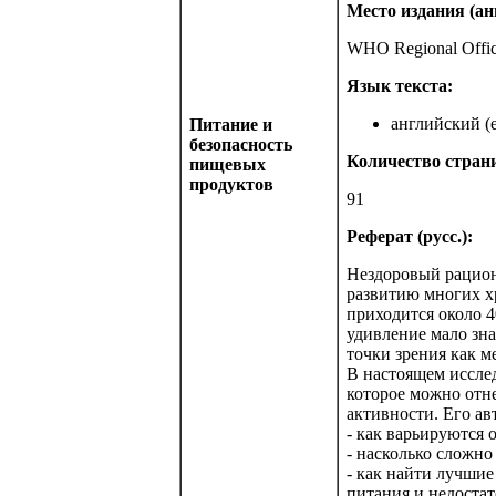
Место издания (анг
WHO Regional Office
Язык текста:
английский (e
Питание и
безопасность
Количество стран
пищевых
продуктов
91
Реферат (русс.):
Нездоровый рацион
развитию многих х
приходится около 4
удивление мало зна
точки зрения как м
В настоящем иссле
которое можно отне
активности. Его а
- как варьируются 
- насколько сложно
- как найти лучши
питания и недостат