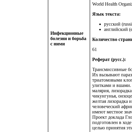
World Health Organi
Язык текста:
русский (russi
английский (e
Инфекционные
болезни и борьба
Количество стран
с ними
61
Реферат (русс.):
Трансмиссивные бо
Их вызывают параз
триатомовыми клоп
улитками и вшами.
малярия, лихорадк
чикунгунья, онхоце
желтая лихорадка и
человеческий афри
имеют местное зна
Проект доклада Гл
подготовлен в ходе
целью принятия эт