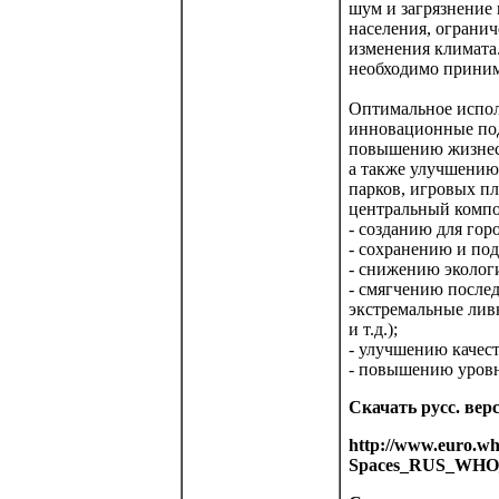
шум и загрязнение 
населения, ограни
изменения климата.
необходимо приним
Оптимальное испол
инновационные под
повышению жизнест
а также улучшению
парков, игровых п
центральный компон
- созданию для гор
- сохранению и по
- снижению экологи
- смягчению после
экстремальные лив
и т.д.);
- улучшению качест
- повышению уровн
Скачать русс. вер
http://www.euro.who
Spaces_RUS_WHO