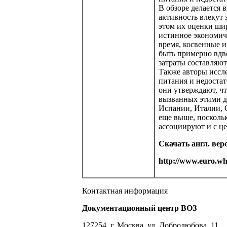
В обзоре делается 
активность влекут 
этом их оценки ши
истинное экономиче
время, косвенные 
быть примерно вдв
затраты составляю
Также авторы иссл
питания и недостат
они утверждают, чт
вызванных этими дв
Испании, Италии, 
еще выше, поскольк
ассоциируют и с ц
Скачать англ. вер
http://www.euro.who
Контактная информация
Документационный центр ВОЗ
127254, г. Москва, ул. Добролюбова, 11,