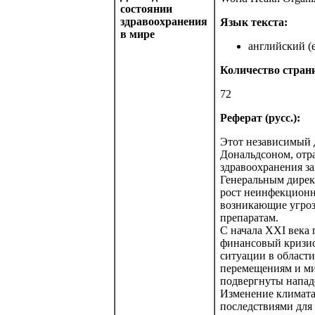
состоянии
здравоохранения
Язык текста:
в мире
английский (e
Количество стран
72
Реферат (русс.):
Этот независимый 
Дональдсоном, отр
здравоохранения за
Генеральным дирек
рост неинфекционн
возникающие угроз
препаратам.
С начала XXI века 
финансовый кризис
ситуации в области
перемещениям и ми
подвергнуты напад
Изменение климата
последствиями для