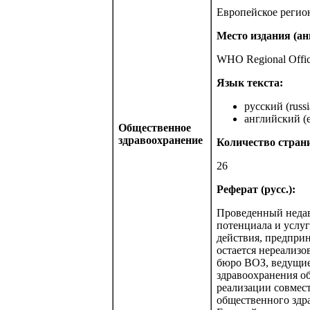
Европейское регио
Место издания (анг
WHO Regional Offic
Язык текста:
русский (russi
английский (e
Общественное
здравоохранение
Количество стран
26
Реферат (русс.):
Проведенный недав
потенциала и услуг
действия, предприн
остается нереализо
бюро ВОЗ, ведущие
здравоохранения о
реализации совмес
общественного здр