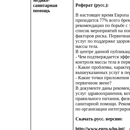
медико-
Реферат (русс.):
санитарная
помощь
В настоящее время Европа
приходится 77% всего бре
рекомендации по борьбе 
список мероприятий на по
факторов риска. Первична
услуг по поддержке здоро
массы тела.
В центре данной публикаци
- Чем подтверждается эффе
контроля массы тела в пе
- Какие проблемы, характе
вышеуказанных услуг в пе
- Какие точки приложения 
первичном звене?
В документе даны рекомен
услуг здравоохранения, ко
правильного питания, физи
санитарной помощи. Реком
по организации интегриро
Скачать русс. версию:
http://www.euro.who.int/__d