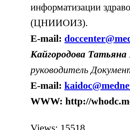
информатизации здрав
(ЦНИИОИЗ).
E-mail:
doccenter@med
Кайгородова Татьяна
руководитель Докумен
E-mail:
kaidoc@mednet
WWW: http://whodc.me
Views: 15518