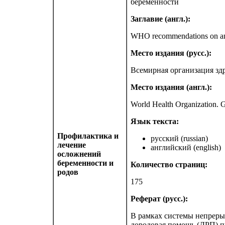
беременности
Заглавие (англ.):
WHO recommendations on ante
Место издания (русс.):
Всемирная организация зд
Место издания (англ.):
World Health Organization. 
Язык текста:
Профилактика и
русский (russian)
лечение
английский (english)
осложнений
беременности и
Количество страниц:
родов
175
Реферат (русс.):
В рамках системы непреры
дородовая помощь (ДРП) п