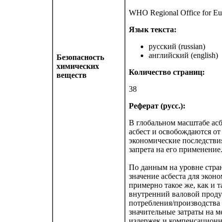
WHO Regional Office for E
Язык текста:
русский (russian)
английский (english)
Безопасность
химических
Количество страниц:
веществ
38
Реферат (русс.):
В глобальном масштабе асб
асбест и освобождаются о
экономические последствия
запрета на его применение
По данным на уровне стра
значение асбеста для экон
примерно такое же, как и т
внутренний валовой продук
потребления/производства 
значительные затраты на 
издержек и компенсацион