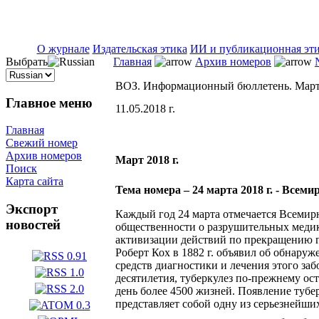
ISSN 2071-5021
О журнале
Издательская этика
ИИ и публикационная эт
Выбрать
Главная
Архив номеров
ВОЗ. Информационный бюллетень. Март
Главное меню
11.05.2018 г.
Главная
Свежий номер
Архив номеров
Март 2018 г.
Поиск
Карта сайта
Тема номера – 24 марта 2018 г. - Всем
Экспорт
Каждый год 24 марта отмечается Всемир
новостей
общественности о разрушительных медик
активизации действий по прекращению гл
Роберт Кох в 1882 г. объявил об обнаруж
средств диагностики и лечения этого за
десятилетия, туберкулез по-прежнему о
день более 4500 жизней. Появление туб
представляет собой одну из серьезнейши