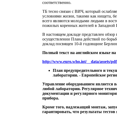
соответственно.
ТБ тесно связан с ВИЧ, который ослабл
условиями жизни, такими как нищета, бе
всего являются молодыми людьми в восто
пожилых коренных жителей в Западной 
В настоящем докладе представлен обзор 
осуществлении Плана действий по борьбе
доклад посвящен 10-й годовщине Берлинс
Полный текст на английском языке на
http://www.euro.who.int/__data/assets/pdf
План предупредительного и теку
лаборатории. - Европейское регио
Управление оборудованием является 
любой лаборатории. Регулярное техни
документации и регулярного монитори
прибора.
Кроме того, надлежащий монтаж, запус
гарантировать, что результаты тесто