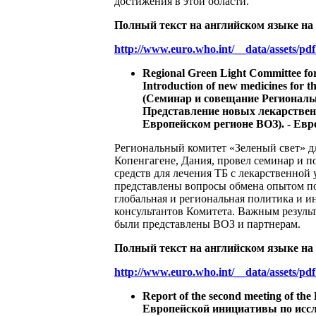
достижения в этой области.
Полный текст на английском языке на
http://www.euro.who.int/__data/assets/p
Regional Green Light Committee fo
Introduction of new medicines for t
(Семинар и совещание Региональ
Представление новых лекарствен
Европейском регионе ВОЗ). - Евро
Региональный комитет «Зеленый свет» дл
Копенгагене, Дания, провел семинар и 
средств для лечения ТБ с лекарственно
представлены вопросы обмена опытом по
глобальная и региональная политика и и
консультантов Комитета. Важным результ
были представлены ВОЗ и партнерам.
Полный текст на английском языке на
http://www.euro.who.int/__data/assets/p
Report of the second meeting of 
Европейской инициативы по иссле