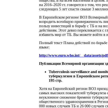
общества, и на всем населении в целом.
на 2016–2020 гг. говорится о том, что р
следующих 5 лет спасти свыше 3 миллио
В Европейском регионе ВОЗ Всемирный д
возродить всеобщую приверженность лик
пользу инвестиций в борьбу с ТБ и на 
действиям. Этот девиз перекликается с 
избавить мир от ТБ. Вы можете войти в 
Полный текст Плана действий по борьбе 
языке:
http://www.euro.who.int/__data/assets/
Публикации Всемирной организации з
Tuberculosis surveillance and moni
туберкулезом в Европейском регио
195 стр.
Хотя на Европейский регион ВОЗ приходи
самых высоких показателей туберкулеза
неуклонное снижение бремени туберкулеза
общественного здравоохранения в Регио
000 новых случаев ТБ и 26 000 случаев см