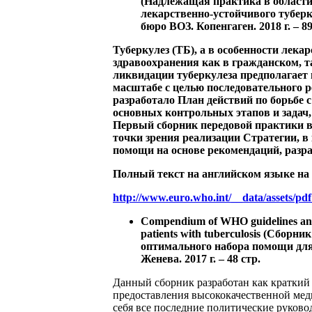
(Надлежащая практика в области
лекарственно-устойчивого туберк
бюро ВОЗ. Копенгаген. 2018 г. – 8
Туберкулез (ТБ), а в особенности лек
здравоохранения как в гражданском, т
ликвидации туберкулеза предполагает
масштабе с целью последовательного 
разработало План действий по борьбе с
основных контрольных этапов и задач,
Первый сборник передовой практики в
точки зрения реализации Стратегии, 
помощи на основе рекомендаций, разра
Полный текст на английском языке на
http://www.euro.who.int/__data/assets/p
Compendium of WHO guidelines and a
patients with tuberculosis (Сбор
оптимального набора помощи для
Женева. 2017 г. – 48 стр.
Данный сборник разработан как краткий
предоставления высококачественной меди
себя все последние политические руков