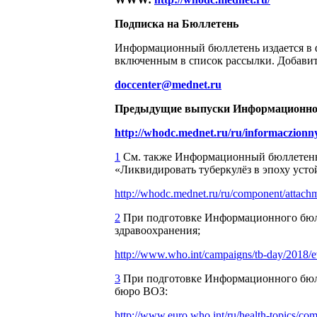
Подписка на Бюллетень
Информационный бюллетень издается в ф
включенным в список рассылки. Добавить
doccenter@mednet.ru
Предыдущие выпуски Информационного
http://whodc.mednet.ru/ru/informaczionny
1
См. также Информационный бюллетень –
«Ликвидировать туберкулёз в эпоху усто
http://whodc.mednet.ru/ru/component/attach
2
При подготовке Информационного бюлл
здравоохранения;
http://www.who.int/campaigns/tb-day/2018/e
3
При подготовке Информационного бюлл
бюро ВОЗ:
http://www.euro.who.int/ru/health-topics/co