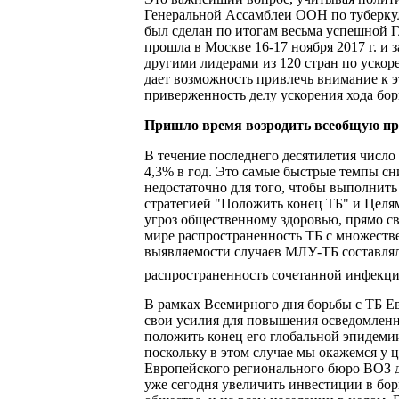
Генеральной Ассамблеи ООН по туберкул
был сделан по итогам весьма успешной Г
прошла в Москве 16-17 ноября 2017 г. и
другими лидерами из 120 стран по ускор
дает возможность привлечь внимание к 
приверженность делу ускорения хода бор
Пришло время возродить всеобщую п
В течение последнего десятилетия число
4,3% в год. Это самые быстрые темпы сн
недостаточно для того, чтобы выполнить
стратегией "Положить конец ТБ" и Целям
угроз общественному здоровью, прямо св
мире распространенность ТБ с множеств
выявляемости случаев МЛУ-ТБ составлял 
распространенность сочетанной инфекц
В рамках Всемирного дня борьбы с ТБ Е
свои усилия для повышения осведомленн
положить конец его глобальной эпидемии
поскольку в этом случае мы окажемся у 
Европейского регионального бюро ВОЗ д-
уже сегодня увеличить инвестиции в бор