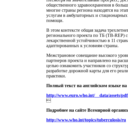
общественного здравоохранения в больш
многие страны региона находятся на эта
услугам в амбулаторных и стационарных
помощи.
В этом контексте общая задача трехлетн
регионального проекта по ТБ (TB-REP) с
лекарственной устойчивостью в 11 стра
адаптированных к условиям страны.
Межстрановое совещание высокого уров
партнеров проекта и направлено на расш
целью ознакомить участников со структ
разработке дорожной карты для его реа
практики.
Полный текст на английском языке на
http://www.euro.who.int/__data/assets/p

Подробнее на сайте Всемирной организ
http://www.who.int/topics/tuberculosis/ru