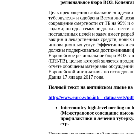
региональное бюро ВОЗ. Копенгаген
Цель прекращения глобальной эпидемии 
туберкулеза» и одобрена Всемирной асса
сокращение смертности от ТБ на 95% и с
годами; ни одна семья не должна нести з
поставленных целей и задач имеет разр
вакцин и лекарственных средств, новых 
инновационных услуг. Эффективная и св
должны поддерживаться достижениями ф
Европейское региональное бюро ВОЗ зап
(ERI-TB), целью которой является продв
отчете обобщены материалы обсуждений 
Европейской инициативы по исследования
Дания 17 января 2017 года.
Полный текст на английском языке на
http://www.euro.who.int/__data/assets/p
Intercountry high-level meeting on 
(Межстрановое совещание высоко
профилактики и лечения туберкуле
стр.
Несмотря на значительный прогресс, дос