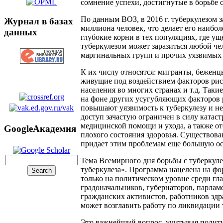
сомнение успехи, достигнутые в борьбе 
По данным ВОЗ, в 2016 г. туберкулезом з
Журнал в базах
миллиона человек, что делает его наиб
данных
глубокие корни в тех популяциях, где ущ
туберкулезом может заразиться любой че
маргинальных групп и прочих уязвимых 
К их числу относятся: мигранты, беженц
живущие под воздействием факторов рис
населения во многих странах и т.д. Так
на фоне других усугубляющих факторов р
повышают уязвимость к туберкулезу и не
доступ зачастую ограничен в силу катас
медицинской помощи и ухода, а также о
GoogleАкадемия
плохого состояния здоровья. Существов
придает этим проблемам еще большую ос
Тема Всемирного дня борьбы с туберкуле
туберкулеза». Программа нацелена на ф
только на политическом уровне среди гла
градоначальников, губернаторов, парлам
гражданских активистов, работников зд
может возглавить работу по ликвидации т
Это важнейший вопрос, учитывая полити