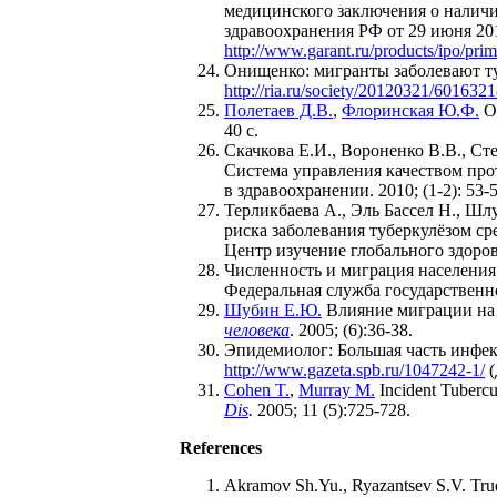
медицинского заключения о наличи
здравоохранения РФ от 29 июня 201
http://www.garant.ru/products/ipo/pri
Онищенко: мигранты заболевают туб
http://ria.ru/society/20120321/601632
Полетаев Д.В.
,
Флоринская Ю.Ф.
Ос
40 с.
Скачкова Е.И., Вороненко В.В., Ст
Система управления качеством пр
в здравоохранении. 2010; (1-2): 53-5
Терликбаева А., Эль Бассел Н., Шл
риска заболевания туберкулёзом с
Центр изучение глобального здоров
Численность и миграция населения
Федеральная служба государственно
Шубин Е.Ю.
Влияние миграции на 
человека
. 2005; (6):36-38.
Эпидемиолог: Большая часть инфек
http://www.gazeta.spb.ru/1047242-1/
(
Cohen T.
,
Murray M.
Incident Tuberc
Dis
.
2005; 11 (5):725-728.
References
Akramov Sh.Yu., Ryazantsev S.V. Trud