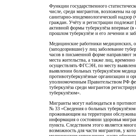
Функции государственного статистическо
числе, среди мигрантов, возложены на 
санитарно-эпидемиологический надзор (
граждан. Учёту и регистрации подлежат 
активной формы туберкулёза впервые (в 
прошлом туберкулёзе и его лечении и за
Медицинские работники медицинских, о
(заподозрившие) у лиц заболевание тубер
часов в письменной форме направляют эк
места жительства, а также лиц, времен
осуществлять ФГСЭН, по месту выявлени
выявлении больных туберкулёзом медиц
противотуберкулёзные организации и о
уполномоченным Правительством РФ фед
туберкулёза среди мигрантов регистрир
туберкулёзом».
Мигранты могут наблюдаться в противот
№ 33 «Сведения о больных туберкулёзом
проживающим на территории обслуживани
информация о состоянии здоровья мигран
пункта. Следствием этого является мног
возможность для части мигрантов, у кот
медицинском учреждении, часто обеспечи