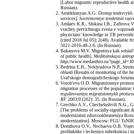
[Labor migrants: reproductive health an
Russian).
Amirkhanyan A.G. Dostup trudovykh mi
services].
Sovremennye tendentsii razvi
Amlaev K.R., Shikina I.B., Zafirova V
vrachey pervichnogo zvena v voprosakh 
physicians’ knowledge in TB preventio
[cited 2018 Jul 05]; 2(48). Available f
5021-2016-48-2-6. (In Russian).
Bakanova M.V. Migratsiya kak sotsial'
of public health].
Meditsinskaya antrop
http://www.medanthro.ru/?page_id=308
Bedrina E.B., Neklyudova N.P., Struin
oblasti [Results of monitoring of the h
Ural'skogo demograficheskogo foruma.
Vorob'eva O.D. Migratsionnye protsessy
migration processes of the population: t
regulirovaniya migratsionnykh protsesso
RF
2003;9 (202): 35. (In Russian).
Grechko A.V., Chechelashvili N.G., 
[The problems of socially-significant 
modernizatsii zdravookhraneniya Rossii
modernization]. Moscow: FGU TsNIIOI
Demihova O.V., Nechaeva O.B. Vopros
profilaktike i lecheniyu tuberkuleza i