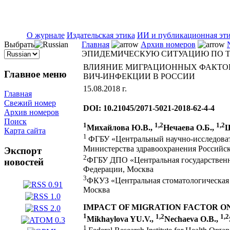
ISSN 2071-5021
О журнале
Издательская этика
ИИ и публикационная эт
Выбрать
Главная
Архив номеров
ЭПИДЕМИЧЕСКУЮ СИТУАЦИЮ ПО ТУ
ВЛИЯНИЕ МИГРАЦИОННЫХ ФАКТОР
Главное меню
ВИЧ-ИНФЕКЦИИ В РОССИИ
15.08.2018 г.
Главная
Свежий номер
DOI: 10.21045/2071-5021-2018-62-4-4
Архив номеров
Поиск
1
1,2
1,2
Михайлова Ю.В.,
Нечаева О.Б.,
Ш
Карта сайта
1
ФГБУ «Центральный научно-исследоват
Министерства здравоохранения Российс
Экспорт
2
ФГБУ ДПО «Центральная государственн
новостей
Федерации, Москва
3
ФКУЗ «Центральная стоматологическая
Москва
IMPACT OF MIGRATION FACTOR ON 
1
1,2
1,2
Мikhaylova YU.V.,
Nechaeva O.B.,
1