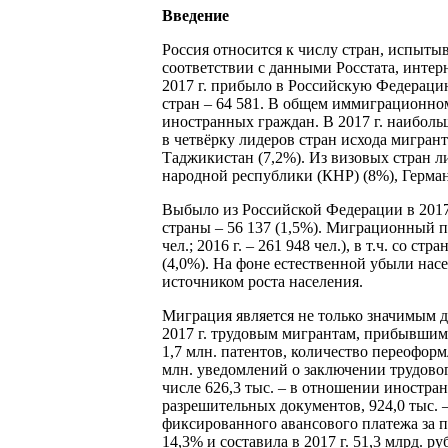
Введение
Россия относится к числу стран, испыт
соответствии с данными Росстата, интер
2017 г. прибыло в Российскую Федерацию 
стран – 64 581. В общем иммиграционно
иностранных граждан. В 2017 г. наибол
в четвёрку лидеров стран исхода мигрант
Таджикистан (7,2%). Из визовых стран л
народной республики (КНР) (8%), Герма
Выбыло из Российской Федерации в 2017 г
страны – 56 137 (1,5%). Миграционный при
чел.; 2016 г. – 261 948 чел.), в т.ч. со 
(4,0%). На фоне естественной убыли насе
источником роста населения.
Миграция является не только значимым д
2017 г. трудовым мигрантам, прибывшим
1,7 млн. патентов, количество переоформ
млн. уведомлений о заключении трудово
числе 626,3 тыс. – в отношении иностра
разрешительных документов, 924,0 тыс. 
фиксированного авансового платежа за 
14,3% и составила в 2017 г. 51,3 млрд. руб.