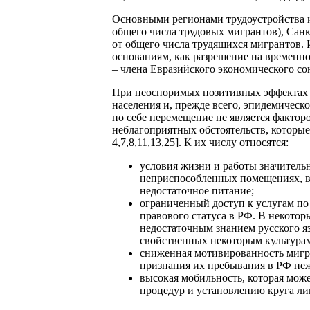
Основными регионами трудоустройства и
общего числа трудовых мигрантов), Санк
от общего числа трудящихся мигрантов. 
основаниям, как разрешение на временн
– члена Евразийского экономического со
При неоспоримых позитивных эффектах 
населения и, прежде всего, эпидемическо
по себе перемещение не является фактор
неблагоприятных обстоятельств, которые
4,7,8,11,13,25]. К их числу относятся:
условия жизни и работы значительн
неприспособленных помещениях, вы
недостаточное питание;
ограниченный доступ к услугам по 
правового статуса в РФ. В некото
недостаточным знанием русского я
свойственных некоторым культура
сниженная мотивированность мигра
признания их пребывания в РФ неж
высокая мобильность, которая мож
процедур и установлению круга ли