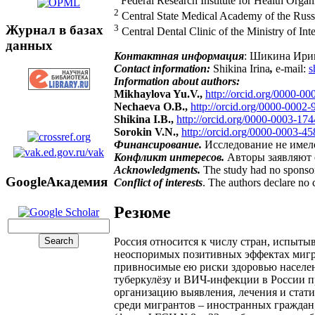
Federal Research Institute for Health Orga
2
Central State Medical Academy of the Russ
Журнал в базах
3
Central Dental Clinic of the Ministry of In
данных
Контактная информация
: Шикина Ирин
Contact information:
Shikina Irina
,
e-mail:
s
Information about authors:
Mikhaylova Yu.V.,
http://orcid.org/0000-0
Nechaeva O.B.,
http://orcid.org/0000-0002
Shikina I.В.,
http://orcid.org/0000-0003-17
Sorokin V.N.,
http://orcid.org/0000-0003-4
Финансирование.
Исследование не имел
Конфликт интересов.
Авторы заявляют 
Acknowledgments.
The study had no sponso
GoogleАкадемия
Conflict of interests
. The authors declare no c
Резюме
Россия относится к числу стран, испыт
неоспоримых позитивных эффектах мигра
привносимые ею риски здоровью населе
туберкулёзу и ВИЧ-инфекции в России п
организацию выявления, лечения и стати
среди мигрантов – иностранных граждан