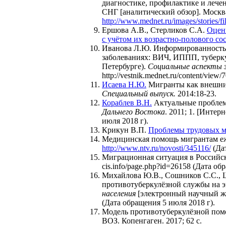
диагностике, профилактике и лечен
СНГ [аналитический обзор]. Москва.
http://www.mednet.ru/images/stories/f
Ершова А.В., Стерликов С.А.
Оцен
с учётом их возрастно-полового со
Иванова Л.Ю. Информированность 
заболеваниях: ВИЧ, ИППП, туберку
Петербурге).
Социальные аспекты з
http://vestnik.mednet.ru/content/view
Исаева Н.Ю.
Мигранты как внешни
Специальный выпуск.
2014:18-23.
Кораблев В.Н.
Актуальные проблем
Дальнего Востока
. 2011; 1. [Интер
июля 2018 г).
Крикун В.П.
Проблемы трудовых м
Медицинская помощь мигрантам еже
http://www.ntv.ru/novosti/345116/
(Дат
Миграционная ситуация в Российской
cis.info/page.php?id=26158 (Дата об
Михайлова Ю.В., Сошников С.С., 
противотуберкулёзной службы на э
населения
[электронный научный журна
(Дата обращения 5 июля 2018 г).
Модель противотуберкулёзной пом
ВОЗ. Копенгаген. 2017; 62 с.