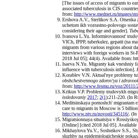
[The issues of access of migrants to ea
associated tuberculosis in CIS countrie
from:
http://www.mednet.ru/images/sto
Ershova A.V., Sterlikov S.A. Otsenka
uchetom ikh vozrastno-polovogo sostav
considering their age and gender].
Tube
Ivanova L.Yu. Informirovannost' trud
VICh, IPPP, tuberkulez, gepatit (na m
migrants from various regions about dan
interviews with foreign workers in St-
2018 Jul 05]; 44(4). Available from: ht
Isaeva N.Yu. Migranty kak vneshniy fakt
influence with tuberculosis infection].
Korablev V.N. Aktual'nye problemy tub
obshchestvennogo zdorov'ya i zdravoo
from:
http://www.fesmu.ru/voz/20111/
Krikun V.P. Problemy trudovykh migran
issledovaniy
2017
;
2(1
):211-220. (In R
Meditsinskaya pomoshch' migrantam ez
care to migrants in Moscow is 5 billion
http://www.ntv.ru/novosti/345116/
. (In
Migratsionnaya situatsiya v Rossiyskoy
[Online] [cited 2018 Jul 05]. Available
Mikhaylova Yu.V., Soshnikov S.S., Shi
sluzhby na epidemiologicheskie pokaza