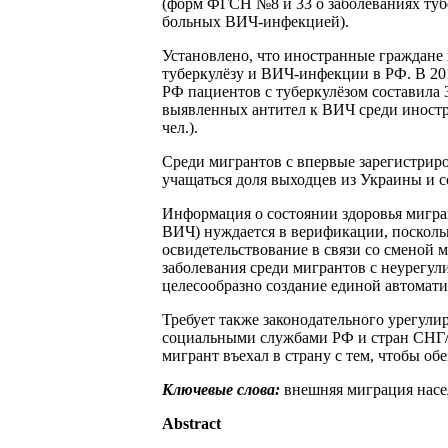
(форм ФГСН №8 и 33 о заболеваниях тубе
больных ВИЧ-инфекцией).
Установлено, что иностранные граждане
туберкулёзу и ВИЧ-инфекции в РФ. В 20
РФ пациентов с туберкулёзом составила 3
выявленных антител к ВИЧ среди иностранны
чел.).
Среди мигрантов с впервые зарегистрир
учащаться доля выходцев из Украины и с
Информация о состоянии здоровья мигра
ВИЧ) нуждается в верификации, поскольк
освидетельствование в связи со сменой м
заболевания среди мигрантов с неурегул
целесообразно создание единой автомат
Требует также законодательного урегул
социальными службами РФ и стран СНГ/Е
мигрант въехал в страну с тем, чтобы обе
Ключевые слова:
внешняя миграция насе
Abstract