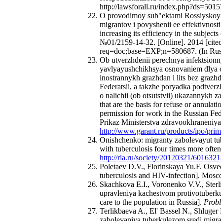
http://lawsforall.ru/index.php?ds=5015
O provodimoy sub"ektami Rossiyskoy Fe
migrantov i povyshenii ee effektivnost
increasing its efficiency in the subjec
№01/2159-14-32. [Online]. 2014 [cited 2
req=doc;base=EXP;n=580687. (In Rus
Ob utverzhdenii perechnya infektsionn
yavlyayushchikhsya osnovaniem dlya o
inostrannykh grazhdan i lits bez grazhda
Federatsii, a takzhe poryadka podtverz
o nalichii (ob otsutstvii) ukazannykh z
that are the basis for refuse or annulat
permission for work in the Russian Fede
Prikaz Ministerstva zdravookhraneniya
http://www.garant.ru/products/ipo/pri
Onishchenko: migranty zabolevayut tub
with tuberculosis four times more often
http://ria.ru/society/20120321/601632
Poletaev D.V., Florinskaya Yu.F. Osve
tuberculosis and HIV-infection]. Mosco
Skachkova E.I., Voronenko V.V., Sterl
upravleniya kachestvom protivotuberk
care to the population in Russia].
Probl
Terlikbaeva A., El' Bassel N., Shluge
zabolevaniya tuberkulezom sredi migran