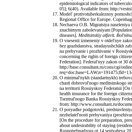
epidemiological indicators of tuberculo
05]; 6(40). Available from: http://vest
Model' protivotuberkuleznoy pomoshch
Regional Office for Europe. Copenhage
Nechaeva O.B. Migratsiya naseleniya i 
znachimym zabolevaniyam [Population mi
diseases].
Meditsinskiy alfavit. Bol'ni
O vnesenii izmeneniy v otdel'nye zakon
bez grazhdanstva, stradayushchikh za
na prebyvanie i prozhivanie v Rossiysk
concerning the rights of foreign citizen
Federation]. Federal'nyy zakon ot 30 
http://base.consultant.ru/cons/cgi/onlin
req=doc;base=LAW;n=191475;fld=134
O minimal'nykh (standartnykh) trebov
chasti dobrovol'nogo meditsinskogo st
na territorii Rossiyskoy Federatsii [O
health insurance for the foreign citizen
Tsentral'nogo Banka Rossiyskoy Federa
from: http://www.consultant.ru/docum
O poryadke podgotovki, predstavleniya
nezhelatel'nosti prebyvaniya (prozhiva
[On the procedure for preparation, pre
about undesirability of staying (residen
Rospotrebnadzora ot 14 sentyabrya 201