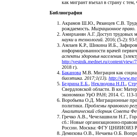
как мигрант въехал в страну с тем,
Библиография
Акрамов Ш.Ю., Рязанцев С.В. Труд
рождаемость.
Миграционное право
.
Амирханян А.Г. Доступ трудовых м
науки и технологий.
2016; (5-2): 93-
Амлаев К.Р., Шикина И.Б., Зафиров
информированности врачей первичн
аспекты здоровья населения.
[элект
http://vestnik.mednet.ru/content/view/7
2018 г).
Баканова
М.В. Миграция как социа
биоэтика. 2017;1(13).
http://www.m
Бедрина Е.Б.
,
Неклюдова Н.П.
,
Стр
Свердловской области. В кн: Мате
экономики УрО РАН; 2014. С. 113-1
Воробьева О.Д. Миграционные про
политики.
Проблемы правового рег
Аналитический сборник Совета Ф
Гречко А.В., Чечелашвили Н.Г., Го
сб.: Новые организационно-право
России. Москва: ФГУ ЦНИИОИЗ Росз
Демихова О.В., Нечаева О.Б. Вопр