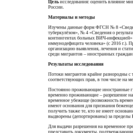
Цель
исследования: оценить влияние ми
России.
Материалы и методы
Изучены данные форм ФГСН № 8 «Сведен
туберкулёзом», № 4 «Сведения о результ
контингентах больных ВИЧ-инфекцией» (д
иммунодефицита человека» (с 2016 г.). 
организацию выявления, лечения и стати
среди мигрантов – иностранных граждан
Результаты исследования
Потоки мигрантов крайне разнородны с т
соответствующих прав, в том числе на 
Постоянно проживающие иностранные гр
временно проживающие – разрешение на
временное убежище (возможность временн
имеют основания для признания беженц
получить также те, кто не имеет основа
выдворены (депортированы) за пределы 
Для выдачи разрешения на временное пр
представить документы, подтверждающие