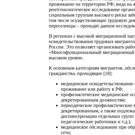
проживание на территории РФ, вида на ж
рентгенологическое исследование орган
социальным группам высокого риска забо
том числе осуществляющие трудовую де
переселенцы – проходят данное исследова
В регионах с высокой миграционной наг
освидетельствования трудовых мигрант
России. Это позволяет организовать раб
«Многофункциональный миграционный це
высоком уровне.
К основным категориям мигрантов, обсле
гражданства, проходящие [18]:
медицинское освидетельствование 
проживание или работу в РФ;
профилактические медицинские ос
декретированным должностям;
периодические профилактические м
декретированным, а также подлеж
диспансеризации отдельных групп 
педагогические работники и т.д.);
медицинское обследование при об
сети;