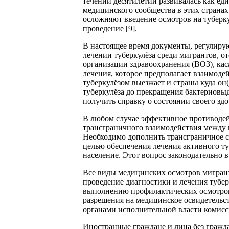
течении десятилетий развивалась как еди
медицинского сообщества в этих странах
осложняют введение осмотров на туберкул
проведение [9].
В настоящее время документы, регулиру
лечении туберкулёза среди мигрантов, о
организации здравоохранения (ВОЗ), ка
лечения, которое предполагает взаимод
туберкулёзом выезжает и страны куда он
туберкулёза до прекращения бактериовы
получить справку о состоянии своего зд
В любом случае эффективное противодей
трансграничного взаимодействия между
Необходимо дополнить трансграничное с
целью обеспечения лечения активного туб
население. Этот вопрос законодательно в
Все виды медицинских осмотров мигрант
проведение диагностики и лечения тубер
выполнению профилактических осмотров 
разрешения на медицинское освидетельс
органами исполнительной власти комисс
Иностранные граждане и лица без гражд