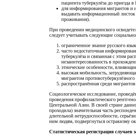
пациента туберкулёза до приезда в
для информирования мигрантов и и
выдавать информационный листок н
проживания).
При проведении медицинского освидетел
следует учитывать следующие социально
ограниченное знание русского язык
часто недостаточная информирова
туберкулёза и связанная с этим р
незаинтересованность в прохождени
этнические особенности, влияющи
высокая мобильность, затрудняюща
мигрантом противотуберкулёзного 
распространённая среди мигрантов
Социологическое исследование, проведё
проведения профилактического рентгено
Центральной Азии. В своей стране данно
проходила) значительная часть респонде
длительной нетрудоспособности, серьёзн
ним людям, подвергнуться остракизму 
Статистическая регистрация случаев 