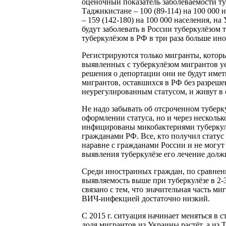
оценочный показатель заболеваемости туб
Таджикистане – 100 (89-114) на 100 000 
– 159 (142-180) на 100 000 населения, на
будут заболевать в России туберкулёзом т
туберкулёзом в РФ в три раза больше ино
Регистрируются только мигранты, котор
выявленных с туберкулёзом мигрантов уез
решения о депортации они не будут имет
мигрантов, оставшихся в РФ без разреше
неурегулированным статусом, и живут в 
Не надо забывать об отсроченном туберк
оформлении статуса, но и через несколько
инфицированы микобактериями туберкулё
гражданами РФ. Все, кто получил стату
наравне с гражданами России и не могу
выявления туберкулёзе его лечение долж
Среди иностранных граждан, по сравнен
выявляемость выше при туберкулёзе в 2-3
связано с тем, что значительная часть м
ВИЧ-инфекцией достаточно низкий.
С 2015 г. ситуация начинает меняться в
доля мигрантов из Украины растёт, а из