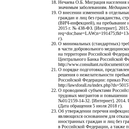
Нечаева О.Б. Миграция населения
значимым заболеваниям.
Медицинск
О внесении изменений в отдельные
граждан и лиц без гражданства, 
(ВИЧ-инфекцией), на пребывание и
2015 г. № 438-ФЗ. [Интернет]. 2015. U
req=doc;base=LAW;n=191475;fld=13
г).
О минимальных (стандартных) треб
в части добровольного медицинско
на территории Российской Федерац
Центрального Банка Российской Фед
http://www.consultant.ru/document/
О порядке подготовки, представле
решения о нежелательности пребыв
Российской Федерации: приказ Росп
http://lawsforall.ru/index.php?ds=50
О проводимой субъектами Российс
трудовых мигрантов и повышении е
№01/2159-14-32. [Интернет]. 2014. U
(Дата обращения 5 июля 2018 г).
Об утверждении перечня инфекцио
являющихся основанием для отказа
иностранных граждан и лиц без гра
в Российской Федерации, а также 