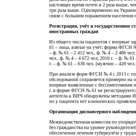
настоящее время почти в 2 раза выше, ч
три раза выше. Одновременно на Украин
связи с большим поражением населения 
Регистрация, учёт и государственное 
иностранных граждан
Из общего числа пациентов с впервые 
61 – лица, взятые на учёт; форма ФГСН №
– ф. № 61 – 2 412 чел., ф. № 4 – 2 486 чел;
чел., ф. № 4 – 4 672 чел; 2016 г. – ф. № 6
г. – ф. № 61 – 636 чел. (мужчин – 428 чел.
При анализе форм ФГСН № 4 с 2013 г. по 
обследований сохраняется примерно на о
впервые выявленные с бессимптомным и
г. в форме ФГСН № 61 не регистрируются
антитела к ВИЧ обнаружены методами И
но у пациента нет клинических проявлен
Организация диспансерного наблюдени
Межведомственная комиссия по упорядо
без гражданства на уровне руководител
обеспечения лечения туберкулёза у труд