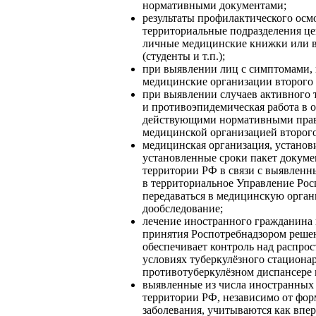
нормативными документами;
результаты профилактического осм
территориальные подразделения це
личные медицинские книжки или в
(студенты и т.п.);
при выявлении лиц с симптомами, 
медицинские организации второго 
при выявлении случаев активного т
и противоэпидемическая работа в о
действующими нормативными право
медицинской организацией второго
медицинская организация, установ
установленные сроки пакет докуме
территории РФ в связи с выявленн
в территориальное Управление Рос
передаваться в медицинскую органи
дообследование;
лечение иностранного гражданина 
принятия Роспотребнадзором решен
обеспечивает контроль над распрос
условиях туберкулёзного стационар
противотуберкулёзном диспансере н
выявленные из числа иностранных 
территории РФ, независимо от фор
заболевания, учитываются как впе