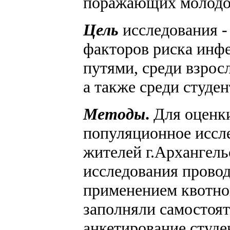
поражающих молодое
Цель
исследования -
факторов риска инф
путями, среди взросл
а также среди студе
Методы
.
Для оценк
популяционное иссл
жителей г.Архангель
исследования провод
применением квотног
заполняли самостоя
анкетирование студе