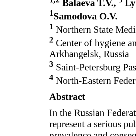
Balaeva T.V.,
Ly
1
Samodovа O.V.
1
Northern State Medic
2
Center of hygiene an
Arkhangelsk, Russia
3
Saint-Petersburg Past
4
North-Eastern Federa
Abstract
In the Russian Federat
represent a serious pub
prevalence and consequ