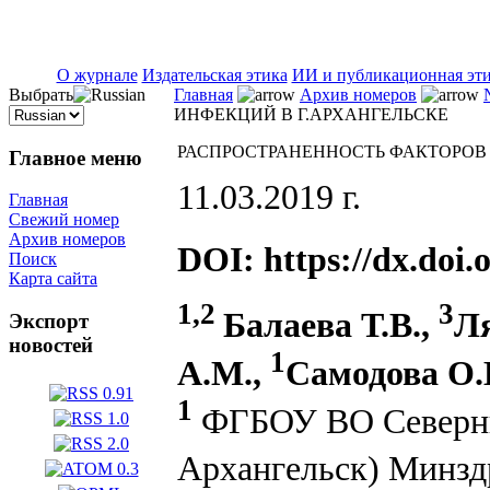
ISSN 2071-5021
О журнале
Издательская этика
ИИ и публикационная эт
Выбрать
Главная
Архив номеров
ИНФЕКЦИЙ В Г.АРХАНГЕЛЬСКЕ
РАСПРОСТРАНЕННОСТЬ ФАКТОРОВ
Главное меню
11.03.2019 г.
Главная
Свежий номер
Архив номеров
DOI: https://dx.doi.
Поиск
Карта сайта
1,2
3
Балаева Т.В.,
Ля
Экспорт
новостей
1
А.М.,
Самодова О.
1
ФГБОУ ВО Северный
Архангельск) Минзд