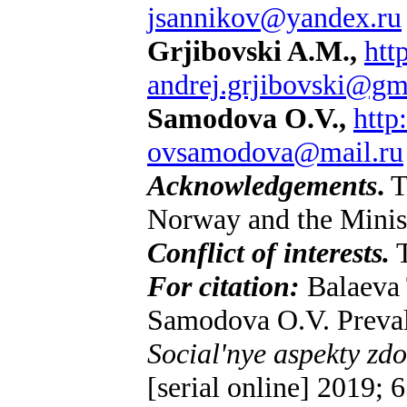
jsannikov@yandex.ru
Grjibovski A.M.,
htt
andrej.grjibovski@gm
Samodova O.V.,
http
ovsamodova@mail.ru
Acknowledgements
.
T
Norway and the Minist
Conflict of interests.
T
For citation:
Balaeva 
Samodovа O.V. Prevale
Social'nye aspekty zdo
[serial online] 2019; 