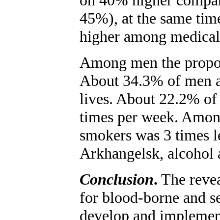
45%), at the same tim
higher among medical 
Among men the propo
About 34.3% of men a
lives. About 22.2% o
times per week. Among
smokers was 3 times l
Arkhangelsk, alcohol a
Conclusion
.
The revea
for blood-borne and se
develop and implement