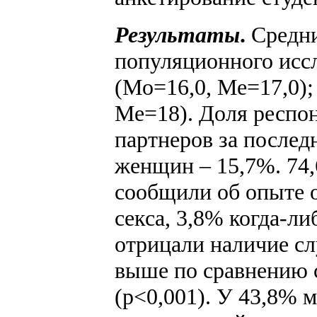
Результаты
.
Средни
популяционного иссл
(Mo=16,0, Ме=17,0);
Me=18). Доля респо
партнеров за послед
женщин – 15,7%. 74
сообщили об опыте о
секса, 3,8% когда-л
отрицали наличие с
выше по сравнению 
(p<0,001). У 43,8% м