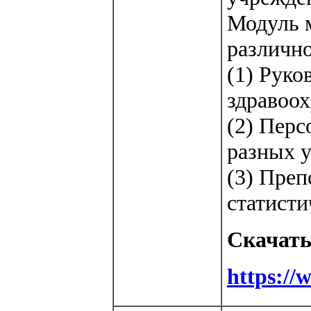
Модуль м
различно
(1) Руко
здравоох
(2) Перс
разных у
(3) Преп
статисти
Скачать
https://