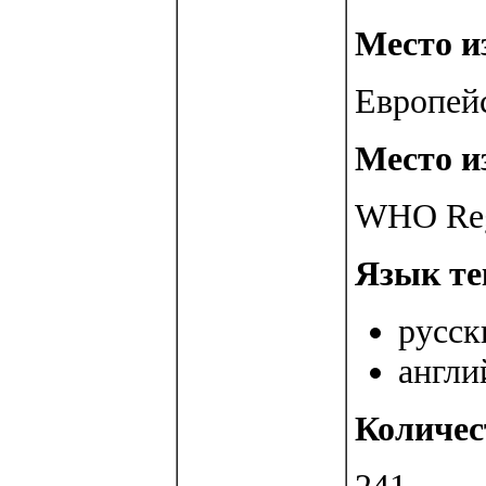
Место из
Европей
Место из
WHO Regi
Язык те
русск
англи
Количес