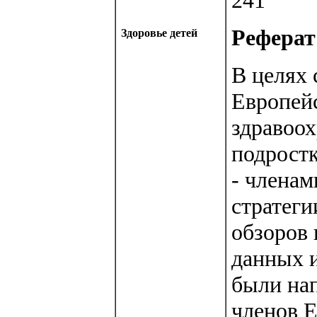
241
Реферат 
Здоровье детей
В целях 
Европей
здравоох
подростк
- членам
стратег
обзоров
данных и
были нап
членов Е