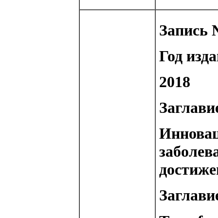
Запись 
Год изд
2018
Заглавие
Инновац
заболев
достиже
Заглавие