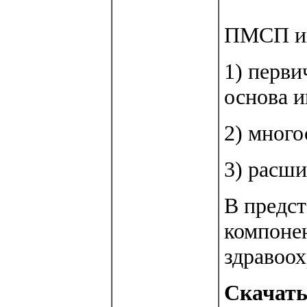
ПМСП им
1) перви
основа 
2) много
3) расш
В предст
компоне
здравоох
Скачать