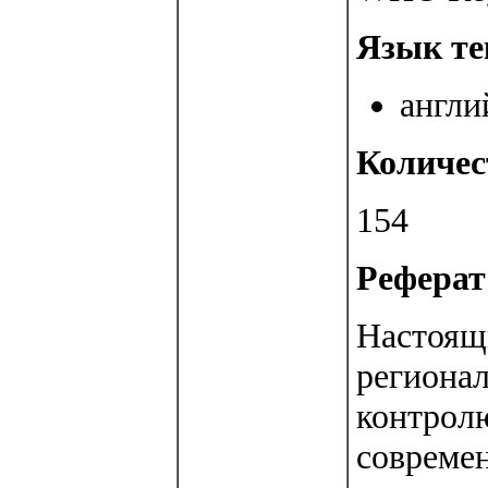
Язык те
англи
Количес
154
Реферат 
Настоящ
региона
контрол
современ