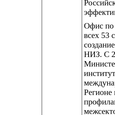
Российс
эффектив
Офис по
всех 53 
создание
НИЗ. С 2
Министе
институ
междунар
Регионе 
профила
межсекто