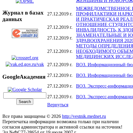
ЖЕНЩИНЫ И НОВОРОЖ
МЕЖВЕДОМСТВЕННОЕ 
Журнал в базах
27.12.2019 г.
ПРОФИЛАКТИКИ НАРК
данных
И ПРАКТИЧЕСКАЯ РЕА
ОТНОШЕНИЕ СТУДЕНТ
27.12.2019 г.
ИНВАЛИДНОСТЬ, К ЗДО
ЗНАМЕНАТЕЛЬНЫЕ И Ю
27.12.2019 г.
ЗДРАВООХРАНЕНИЯ 202
МЕТОДЫ ОПРЕДЕЛЕНИ
27.12.2019 г.
НЕОБХОДИМОГО ОБЪЕМ
МЕДИЦИНСКИХ ИССЛЕ
27.12.2019 г.
ВОЗ. Информационный бюл
27.12.2019 г.
ВОЗ. Информационный бюлл
GoogleАкадемия
27.12.2019 г.
ВОЗ. Экспресс-информация
27.12.2019 г.
ВОЗ. Экспресс-информация
Вернуться
Все права защищены © 2026
http://vestnik.mednet.ru
Перепечатка информации возможна только при наличии
согласия администратора и активной ссылки на источник!
Эл.№ФС77-28654 от 19 июля 2007 г.