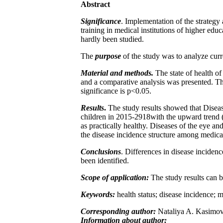
Abstract
Significance
. Implementation of the strategy
training in medical institutions of higher edu
hardly been studied.
The
purpose
of the study was to analyze curr
Material and methods.
The state of health of
and a comparative analysis was presented. The a
significance is p<0.05.
Results
.
The study results showed that Diseas
children in 2015-2918with the upward trend 
as practically healthy. Diseases of the eye a
the disease incidence structure among medical
Conclusions
. Differences in disease inciden
been identified.
Scope of application:
The study results can b
Keywords:
health status; disease incidence; m
Corresponding author
:
Nataliya A. Kasimov
Information about author: