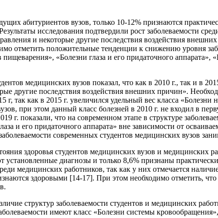
дущих абитуриентов вузов, только 10-12% признаются практичес
. Результаты исследования подтвердили рост заболеваемости ср
равления и некоторые другие последствия воздействия внешних
димо отметить положительные тенденции к снижению уровня заб
 пищеварения», «Болезни глаза и его придаточного аппарата»,
ентов медицинских вузов показал, что как в 2010 г., так и в 2
рые другие последствия воздействия внешних причин». Необходи
15 г, так как в 2015 г. увеличился удельный вес класса «Болезни
зов, при этом данный класс болезней в 2010 г. не входил в перв
19 г. показали, что на современном этапе в структуре заболеваем
лаза и его придаточного аппарата» вне зависимости от осваивае
заболеваемости современных студентов медицинских вузов занима
тояния здоровья студентов медицинских вузов и медицинских ра
ют установленные диагнозы и только 8,6% признаны практически
еди медицинских работников, так как у них отмечается наличи
наются здоровыми [14-17]. При этом необходимо отметить, что п
в.
зличие структур заболеваемости студентов и медицинских работ
заболеваемости имеют класс «Болезни системы кровообращения», 