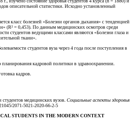
г., изучено состояние здоровья студентов 4 курса (n = 1880) и
тодов описательной статистики. Исходно установленный
яется класс болезней «Болезни органов дыхания» с тенденцией
ин» (R² = 0,453). По данным медицинских осмотров среди
ости студентов ведущими классами являются «Болезни глаза и
ительной ткани».
леваемости студентов вуза через 4 года после поступления в
о планирования кадровой политики в здравоохранении.
готовка кадров.
и студентов медицинских вузов.
Социальные аспекты здоровья
21045/2071-5021-2020-66-2-5
ICAL STUDENTS IN THE MODERN CONTEXT