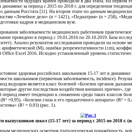
леваемости будущих врачей проводили в два этапа. На первом э
в динамике за период с 2015 по 2018 г. для определения тенден
о данным Росстата [11]. На втором этапе по данным медицинск
ьностям «Лечебное дело» (n = 1421), «Педиатрия» (n = 258), «Мед
дготовки кадров в медицинском вузе.
ирования заболеваемости медицинских работников практическо
ование проведено в период с 19.01.2016 по 20.10.2019. База 
тет). Анализ результатов исследования проводили на основе м
 арифметической (М), ошибки репрезентативности (±m), коэффици
 Office Excel 2016. Исходно установленный уровень статистичес
остояние здоровья российских школьников 15-17 лет в динамике 
мости школьников (первичная заболеваемость, incidence). Резул
од ведущим является класс болезней «Болезни органов дыхания» 
которые другие последствия воздействия внешних причин», где т
й период имеет тенденцию к снижению среди таких классов боле
(R² =0,95), «Болезни глаза и его придаточного аппарата» (R² =
стемы» (R² = 0,93) (рис. 1).
и выпускников школ (15-17 лет) за период с 2015 по 2018 г. (на 
ным медицинских осмотров (патологическая поражённость, point-