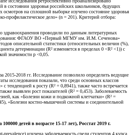
тапе исследования ретроспективно проанализировано
ций в состоянии здоровья российских школьников, будущих
их осмотров на сплошной выборке изучено состояние здоровья
ико-профилактическое дело» (n = 201). Критерий отбора:
го здравоохранения проводили по данным литературных
исследования: ФГАОУ ВО «Первый МГМУ им. И.М. Сеченова»
етодов описательной статистики (относительных величин (%),
ента детерминации (R² изменяется в пределах 0 <R² <1)) с
кой значимости р <0,05.
за 2015-2018 гг. Исследование позволило определить ведущие
ьтаты исследования показали, что среди основных классов
с тенденцией к росту (R² = 0,8941), также часто встречается
акже выявлен рост показателей (R² = 0,453). Заболеваемость
зней, как «Болезни кожи и подкожной клетчатки» (R² =
 0,45), «Болезни костно-мышечной системы и соединительной
100000 детей в возрасте 15-17 лет), Росстат 2019 г.
prevalence) изучена заболеваемость среди студентов 4 курса