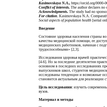
Kasimovskaya N.A.,
https://orcid.org/0000
Conflict of interests.
The author declares no co
Acknowledgments.
The study had no sponso
For citation
. Kasimovskaya N.A. Comparative
Social aspects of population health
[serial on
Введение
Состояние здоровья населения страны во
качества медицинской помощи, ее доступ
медицинских работников, начиная с под
трудоспособными» [2,3].
Исследования здоровья врачей практичес
[4-6]. Но за последние десятилетия прак
основном в последних исследованиях пре
выпускников школ, студентов медицинск
исследованы тенденции и возможные осо
становится актуальным для реализации с
Цель исследования
: изучить современн
вузов.
Материал и методы