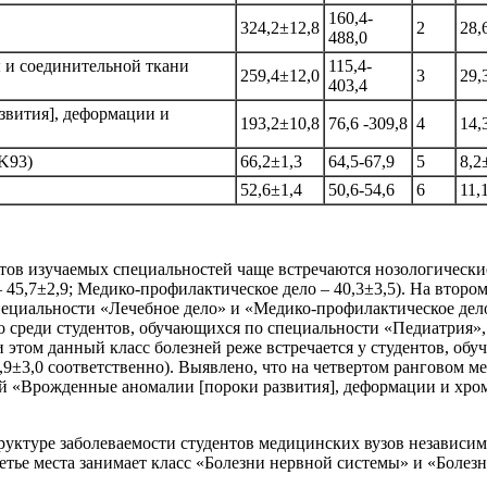
160,4-
324,2±12,8
2
28,
488,0
 и соединительной ткани
115,4-
259,4±12,0
3
29,
403,4
звития], деформации и
193,2±10,8
76,6 -309,8
4
14,
K93)
66,2±1,3
64,5-67,9
5
8,2
52,6±1,4
50,6-54,6
6
11,
нтов изучаемых специальностей чаще встречаются нозологически
– 45,7±2,9; Медико-профилактическое дело – 40,3±3,5). На второ
специальности «Лечебное дело» и «Медико-профилактическое дел
, то среди студентов, обучающихся по специальности «Педиатрия
ри этом данный класс болезней реже встречается у студентов, о
,9±3,0 соответственно). Выявлено, что на четвертом ранговом м
й «Врожденные аномалии [пороки развития], деформации и хромо
руктуре заболеваемости студентов медицинских вузов независимо
ретье места занимает класс «Болезни нервной системы» и «Боле