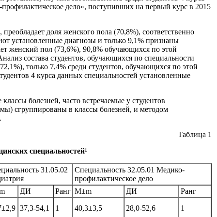
о-профилактическое дело», поступивших на первый курс в 2015
 преобладает доля женского пола (70,8%), соответственно
меют установленные диагнозы и только 9,1% признаны
ет женский пол (73,6%), 90,8% обучающихся по этой
нализ состава студентов, обучающихся по специальности
72,1%), только 7,4% среди студентов, обучающихся по этой
тудентов 4 курса данных специальностей установленные
классы болезней, часто встречаемые у студентов
мы) сгруппированы в классы болезней, и методом
.
Таблица 1
цинских специальностей¹
циальность 31.05.02
Специальность 32.05.01 Медико-
иатрия
профилактическое дело
m
ДИ
Ранг
М±m
ДИ
Ранг
7±2,9
37,3-54,1
1
40,3±3,5
28,0-52,6
1