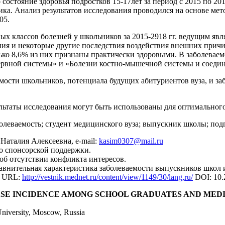
остояние здоровья подростков 15-17лет за период с 2015 по 2018 
ика. Анализ результатов исследования проводился на основе ме
05.
ых классов болезней у школьников за 2015-2918 гг. ведущим явл
ления и некоторые другие последствия воздействия внешних прич
лько 8,6% из них признаны практически здоровыми. В заболеваем
рвной системы» и «Болезни костно-мышечной системы и соедин
ости школьников, потенциала будущих абитуриентов вуза, и забо
льтаты исследования могут быть использованы для оптимальног
болеваемость; студент медицинского вуза; выпускник школы; под
Наталия Алексеевна, e-mail:
kasim0307@mail.ru
о спонсорской поддержки.
об отсутствии конфликта интересов.
внительная характеристика заболеваемости выпускников школ 
5. URL:
http://vestnik.mednet.ru/content/view/1149/30/lang,ru/
DOI: 10.
ASE INCIDENCE AMONG SCHOOL GRADUATES AND MED
niversity, Moscow, Russia