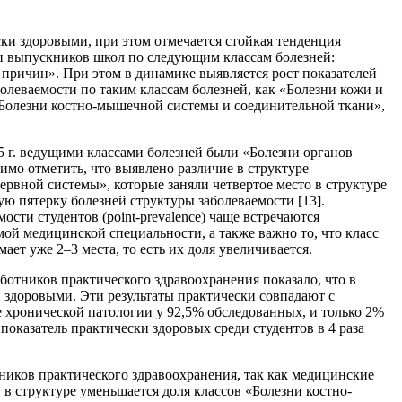
ки здоровыми, при этом отмечается стойкая тенденция
еди выпускников школ по следующим классам болезней:
 причин». При этом в динамике выявляется рост показателей
олеваемости по таким классам болезней, как «Болезни кожи и
 «Болезни костно-мышечной системы и соединительной ткани»,
015 г. ведущими классами болезней были «Болезни органов
мо отметить, что выявлено различие в структуре
 нервной системы», которые заняли четвертое место в структуре
ую пятерку болезней структуры заболеваемости [13].
ости студентов (point-prevalence) чаще встречаются
мой медицинской специальности, а также важно то, что класс
ет уже 2–3 места, то есть их доля увеличивается.
ботников практического здравоохранения показало, что в
 здоровыми. Эти результаты практически совпадают с
е хронической патологии у 92,5% обследованных, и только 2%
оказатель практически здоровых среди студентов в 4 раза
ников практического здравоохранения, так как медицинские
в структуре уменьшается доля классов «Болезни костно-