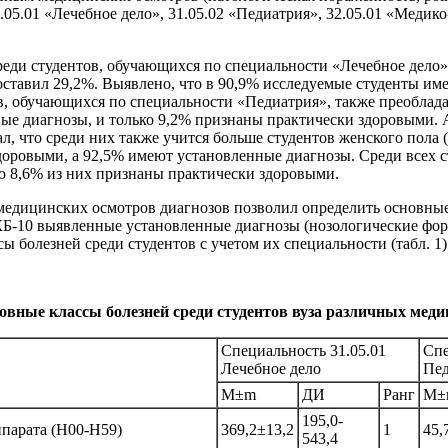
.05.01 «Лечебное дело», 31.05.02 «Педиатрия», 32.05.01 «Медик
реди студентов, обучающихся по специальности «Лечебное дело»,
оставил 29,2%. Выявлено, что в 90,9% исследуемые студенты и
в, обучающихся по специальности «Педиатрия», также преоблада
ые диагнозы, и только 9,2% признаны практически здоровыми. А
, что среди них также учится больше студентов женского пола (
доровыми, а 92,5% имеют установленные диагнозы. Среди всех с
ко 8,6% из них признаны практически здоровыми.
едицинских осмотров диагнозов позволил определить основные 
КБ-10 выявленные установленные диагнозы (нозологические фор
 болезней среди студентов с учетом их специальности (табл. 1)
овные классы болезней среди студентов вуза различных меди
Специальность 31.05.01
Спе
Лечебное дело
Пед
М±m
ДИ
Ранг
М±
195,0-
ппарата (H00-H59)
369,2±13,2
1
45,
543,4