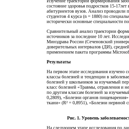
Изучение траектории формирования забо
состояние здоровья подростков 15-17лет 
абитуриентов вузов. Анализ проводили п
студентов 4 курса (n = 1880) по специал
исторически основные специальности по
Сравнительный анализ траектории форм
источников за последние 10 лет. Исслед
Минздрава России (Сеченовский универси
доверительных интервалов (ДИ), средней
применением пакета программы Microsoft
Результаты
На первом этапе исследования изучено с
классы болезней и тенденции в заболевае
болезней у школьников за изучаемый пери
класс болезней «Травмы, отравления и не
по другим классам болезней за изучаемы
0,2809), «Болезни органов пищеварения» 
ткани» (R² = 0,8951), «Болезни нервной си
Рис. 1. Уровень заболеваемост
На следующем этапе исследования по дан