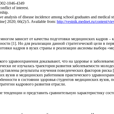
-0002-1046-4349
nflict of interest.
rship.
 analysis of disease incidence among school graduates and medical st
line] 2020; 66(2):5. Available from:
http://vestnik.mednet.ru/content/vi
 многом зависит от качества подготовки медицинских кадров – 
ности [1]. Но для реализации данной стратегической цели в пер
готовки кадров в вузах страны и реализации аксиомы выбора «
кого здравоохранения доказывают, что на здоровье и заболеваем
тически не изучалась траектория развития заболеваемости молод
дставлены результаты изучения поведенческих факторов риска [7
их вузов и медицинских работников практического здравоохране
бенности в состоянии здоровья студентов медицинских вузов, 
тратегии кадрового развития отрасли.
ые тенденции и представить сравнительную характеристику сос