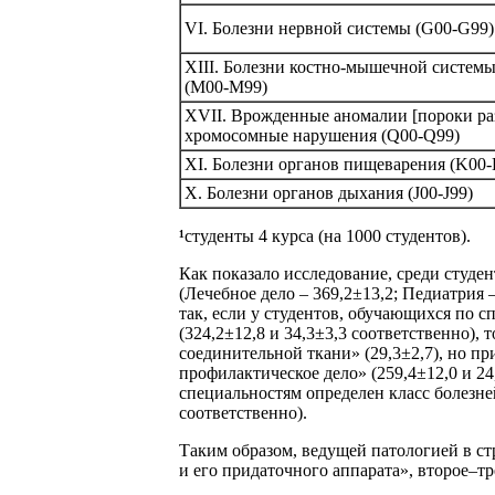
VI. Болезни нервной системы (G00-G99)
XIII. Болезни костно-мышечной системы
(M00-M99)
XVII. Врожденные аномалии [пороки ра
хромосомные нарушения (Q00-Q99)
XI. Болезни органов пищеварения (K00-
X. Болезни органов дыхания (J00-J99)
¹
студенты 4 курса (на 1000 студентов).
Как показало исследование, среди студе
(Лечебное дело – 369,2±13,2; Педиатрия 
так, если у студентов, обучающихся по 
(324,2±12,8 и 34,3±3,3 соответственно)
соединительной ткани» (29,3±2,7), но п
профилактическое дело» (259,4±12,0 и 24
специальностям определен класс болезне
соответственно).
Таким образом, ведущей патологией в ст
и его придаточного аппарата», второе–т