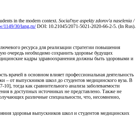
udents in the modern context.
Social'nye aspekty zdorov'a naselenia /
ew/1149/30/lang,ru/
DOI: 10.21045/2071-5021-2020-66-2-5. (In Rus).
ключевого ресурса для реализации стратегии повышения
вую очередь необходимо сохранить здоровье будущих
медицинские кадры здравоохранения должны быть здоровыми и
ость врачей в основном влияет профессиональная деятельность
ежи – от выпускников школ до студентов медицинского вуза. В
-10], тогда как сравнительного анализа заболеваемости
ния в доступных источниках не представлено. Также не
получающих различные специальности, что, несомненно,
тояния здоровья выпускников школ и студентов медицинских