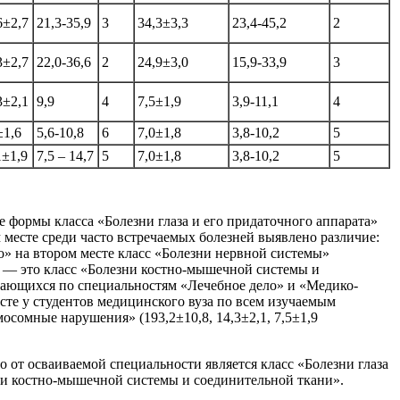
6±2,7
21,3-35,9
3
34,3±3,3
23,4-45,2
2
3±2,7
22,0-36,6
2
24,9±3,0
15,9-33,9
3
3±2,1
9,9
4
7,5±1,9
3,9-11,1
4
±1,6
5,6-10,8
6
7,0±1,8
3,8-10,2
5
1±1,9
7,5 – 14,7
5
7,0±1,8
3,8-10,2
5
е формы класса «Болезни глаза и его придаточного аппарата»
м месте среди часто встречаемых болезней выявлено различие:
о» на втором месте класс «Болезни нервной системы»
», — это класс «Болезни костно-мышечной системы и
бучающихся по специальностям «Лечебное дело» и «Медико-
есте у студентов медицинского вуза по всем изучаемым
сомные нарушения» (193,2±10,8, 14,3±2,1, 7,5±1,9
 от осваиваемой специальности является класс «Болезни глаза
зни костно-мышечной системы и соединительной ткани».