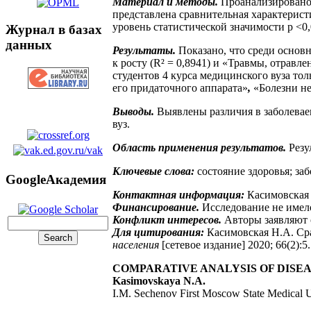
Материал и методы.
Проанализировано с
представлена сравнительная характерист
уровень статистической значимости р <0,
Журнал в базах
данных
Результаты.
Показано, что среди основн
к росту (R² = 0,8941) и «Травмы, отрав
студентов 4 курса медицинского вуза то
его придаточного аппарата»
,
«Болезни не
Выводы.
Выявлены различия в заболеваем
вуз.
Область применения результатов.
Резу
Ключевые слова:
состояние здоровья; за
GoogleАкадемия
Контактная информация:
Касимовская 
Финансирование.
Исследование не имел
Конфликт интересов.
Авторы заявляют 
Для цитирования:
Касимовская Н.А. Сра
населения
[сетевое издание] 2020; 66(2):
COMPARATIVE ANALYSIS OF DISE
Kasimovskaya N.A.
I.M. Sechenov First Moscow State Medical U