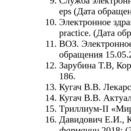
Служба электронны
eps (Дата обращен
Электронное здрав
practice. (Дата о
ВОЗ. Электронное 
обращения 15.05.
Зарубина Т.В, Ко
186.
Кугач В.В. Лекар
Кугач В.В. Актуа
Триллиум-II «Миро
Давидович Е.И., 
фармации
2018; (3