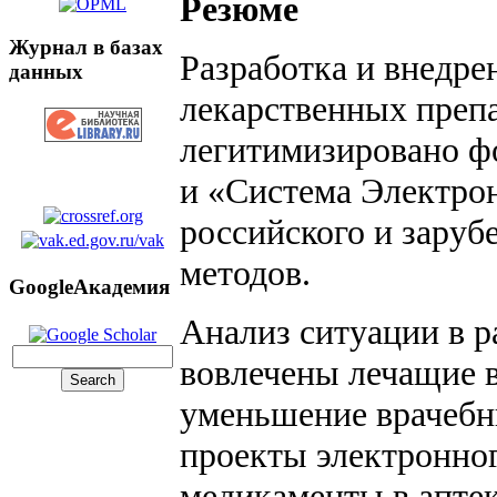
Резюме
Журнал в базах
Разработка и внедре
данных
лекарственных препа
легитимизировано фо
и «Система Электро
российского и заруб
методов.
GoogleАкадемия
Анализ ситуации в р
вовлечены лечащие в
уменьшение врачебн
проекты электронног
медикаменты в аптек