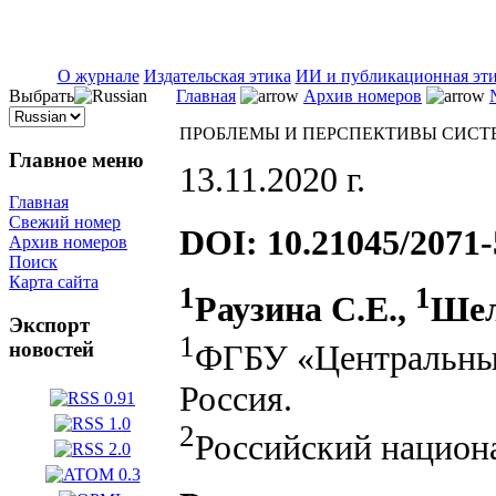
ISSN 2071-5021
О журнале
Издательская этика
ИИ и публикационная эт
Выбрать
Главная
Архив номеров
ПРОБЛЕМЫ И ПЕРСПЕКТИВЫ СИСТЕ
Главное меню
13.11.2020 г.
Главная
Свежий номер
DOI: 10.21045/2071-
Архив номеров
Поиск
Карта сайта
1
1
Раузина С.Е.,
Шел
Экспорт
1
ФГБУ «Центральный
новостей
Россия.
2
Российский национ