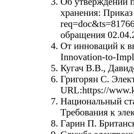
Об утверждении п
хранения: Приказ 
req=doc&ts=8176
обращения 02.04.
От инноваций к вн
Innovation-to-Imp
Кугач В.В., Дави
Григорян C. Элек
URL:https://www.ka
Национальный ста
Требования к эле
Гарин П. Британск