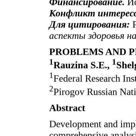
Финансирование.
Ис
Конфликт интерес
Для цитирования:
аспекты здоровья на
PROBLEMS AND P
1
1
Rauzina S.E.,
Shel
1
Federal Research Ins
2
Pirogov Russian Nat
Abstract
Development and implem
comprehensive analysi