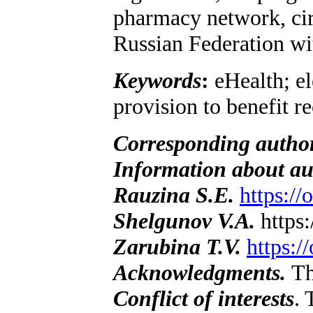
pharmacy network, circ
Russian Federation wit
Keywords
:
eHealth; el
provision to benefit r
Corresponding autho
Information about au
Rauzina S.E.
https:/
Shelgunov V.A.
https
Zarubina T.V.
https:
Acknowledgments.
Th
Conflict of interests
. 