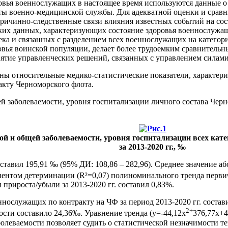
овья военнослужащих в настоящее время используются данные о
оты военно-медицинской службы. Для адекватной оценки и срав
причинно-следственные связи влияния известных событий на с
ких данных, характеризующих состояние здоровья военнослужащ
ка и связанных с разделением всех военнослужащих на категории
ровья воинской популяции, делает более трудоемким сравнитель
нятие управленческих решений, связанных с управлением силам
ны относительные медико-статистические показатели, характе
акту Черноморского флота.
 заболеваемости, уровня госпитализации личного состава Черно
ной и общей заболеваемости, уровня госпитализации всех ка
за 2013-2020 гг., ‰
ставил 195,91 ‰ (95% ДИ: 108,86 – 282,96). Среднее значение а
иентом детерминации (R²=0,07) полиноминального тренда первич
прироста/убыли за 2013-2020 гг. составил 0,83%.
ослужащих по контракту на ЧФ за период 2013-2020 гг. состави
2+
сти составило 24,36‰. Уравнение тренда (y=-44,12x
376,77x+4
леваемости позволяет судить о статистической незначимости т