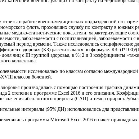
сех категорий военнослужащих по контракту на Черноморском фло
отчеты о работе военно-медицинских подразделений по форме 3-
номорского флота, проходящих службу по контракту в южных р
ные медико-статистические показатели, характеризующие сост
ваемости, заболеваемости с госпитализацией, заболеваемости с 
ледуемый период времени. Также исследовались специфические д
ициент здоровья (КЗ) рассчитывался по формуле: КЗ=(I*100)/(I+2*I
I – доля лиц с III группой здоровья, в %; 2 и 3 коэффициенты «т
кого коллектива.
олеваемости исследовалась по классам согласно международной к
XVIII классов болезней.
 здоровья производилась с помощью построения графика динами
да 2 степени в программе Excel 2016 и его описания. Коэффици
 значения абсолютного прироста (САП) и темпа прироста/убыли 
ительные интервалы (95% ДИ) использовались для представлен
именялись программы Microsoft Excel 2016 и пакет прикладных 