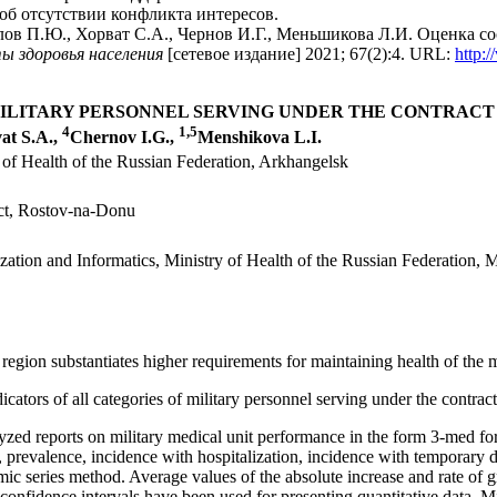
об отсутствии конфликта интересов.
в П.Ю., Хорват С.А., Чернов И.Г., Меньшикова Л.И. Оценка со
ы здоровья населения
[сетевое издание] 2021; 67(2):4. URL:
http:/
MILITARY PERSONNEL SERVING UNDER THE CONTRACT 
4
1,5
at S.A.,
Chernov I.G.,
Menshikova L.I.
 of Health of the Russian Federation, Arkhangelsk
ict, Rostov-na-Donu
ization and Informatics, Ministry of Health of the Russian Federation,
region substantiates higher requirements for maintaining health of the m
ndicators of all categories of military personnel serving under the contra
yzed reports on military medical unit performance in the form 3-med fo
, prevalence, incidence with hospitalization, incidence with temporary d
mic series method. Average values of the absolute increase and rate of 
confidence intervals have been used for presenting quantitative data