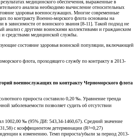
 результатах медицинского обеспечения, выраженные в
нительного анализа необходимо вычисление относительных
остояние здоровья военнослужащих. Многие современные
их по контракту Военно-морского флота основаны на
 в зависимости от воинского звания [8-11]. Такой подход не
ный анализ с другими воинскими коллективами и гражданским
и и средствами медицинской службы.
ризующие состояние здоровья воинской популяции, включающей
морского флота, проходящего службу по контракту в 2013-
тегорий военнослужащих по контракту Черноморского флота
бсолютного прироста составило 0,20 ‰. Уравнение тренда
ной заболеваемости позволяет судить об отсутствии
л 1002,00 ‰ (95% ДИ: 543,34-1460,67). Средний значение
31,58) с коэффициентом детерминации (R²=0,27)
енденции к изменению. Темп прироста/убыли за период 2013-