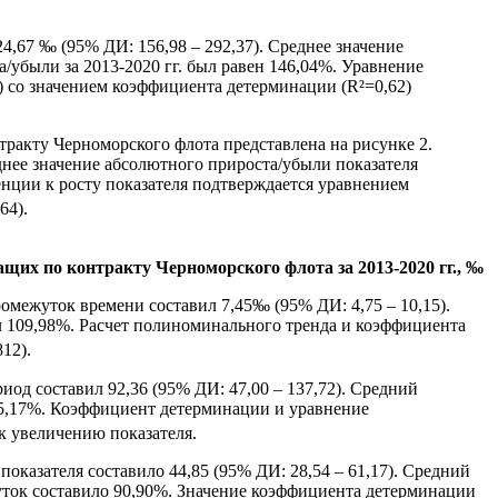
,67 ‰ (95% ДИ: 156,98 – 292,37). Среднее значение
/убыли за 2013-2020 гг. был равен 146,04%. Уравнение
) со значением коэффициента детерминации (R²=0,62)
ракту Черноморского флота представлена на рисунке 2.
днее значение абсолютного прироста/убыли показателя
енции к росту показателя подтверждается уравнением
64).
щих по контракту Черноморского флота за 2013-2020 гг., ‰
межуток времени составил 7,45‰ (95% ДИ: 4,75 – 10,15).
ил 109,98%. Расчет полиноминального тренда и коэффициента
12).
иод составил 92,36 (95% ДИ: 47,00 – 137,72). Средний
 5,17%. Коэффициент детерминации и уравнение
к увеличению показателя.
оказателя составило 44,85 (95% ДИ: 28,54 – 61,17). Средний
уток составило 90,90%. Значение коэффициента детерминации