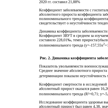
2020 гг. составил 21,88%
Коэффициент заболеваемости с госпитали
абсолютного прироста коэффициента забо
полиноминального тренда коэффициента з
свидетельствует о неустойчивости тенден
Динамика коэффициента заболеваемости 
Коэффициент ЗВУТ в среднем за изучаемы
составило 228,01‰, темп прироста/убыли
2
полиноминального тренда (y=-157,55x
+
Рис. 2. Динамика коэффициента заболе
Показатель увольняемости военнослужащ
Среднее значение абсолютного прироста 
детерминации показали неустойчивость т
Коэффициент смертности в исследуемой ко
абсолютный прирост оказался равен 16,
полиноминального тренда (R²=0,71; y=-5
Исследование коэффициента здоровья выб
абсолютный прирост был равен 4,38, зн