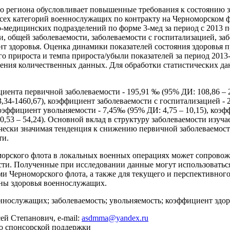
о региона обусловливает повышенные требования к состоянию з
всех категорий военнослужащих по контракту на Черноморском фл
о-медицинских подразделений по форме 3-мед за период с 2013 
 общей заболеваемости, заболеваемости с госпитализацией, заб
нт здоровья. Оценка динамики показателей состояния здоровья 
о прироста и темпа прироста/убыли показателей за период 2013
ения количественных данных. Для обработки статистических да
циента первичной заболеваемости - 195,91 ‰ (95% ДИ: 108,86 – 
,34-1460,67), коэффициент заболеваемости с госпитализацией - 
оэффициент увольняемости - 7,45‰ (95% ДИ: 4,75 – 10,15), коэфф
0,53 – 54,24). Основной вклад в структуру заболеваемости изуча
ически значимая тенденция к снижению первичной заболеваемост
ти.
морского флота в локальных военных операциях может сопровож
ости. Полученные при исследовании данные могут использовать
ми Черноморского флота, а также для текущего и перспективно
ны здоровья военнослужащих.
ннослужащих; заболеваемость; увольняемость; коэффициент здо
ей Степанович, e-mail:
asdmma@yandex.ru
ло спонсорской поддержки