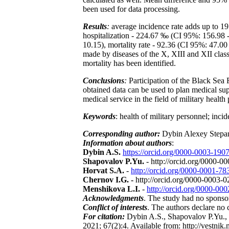
been used for data processing.
Results
:
average incidence rate adds up to 1
hospitalization - 224.67 ‰ (CI 95%: 156.98 -
10.15), mortality rate - 92.36 (CI 95%: 47.00 
made by diseases of the X, XIII and XII classe
mortality has been identified.
Conclusions
:
Participation of the Black Sea F
obtained data can be used to plan medical supp
medical service in the field of military health 
Keywords
: health of military personnel; inci
Corresponding author:
Dybin Alexey Stepan
Information about authors
:
Dybin A.S.
https://orcid.org/0000-0003-190
Shapovalov P.Yu.
- http://orcid.org/0000-
Horvat S.A.
-
http://orcid.org/0000-0001-7
Chernov I.G. -
http://orcid.org/0000-0003-
Menshikova L.I.
-
http://orcid.org/0000-00
Acknowledgments
. The study had no sponso
Conflict of interests
. The authors declare no c
For citation:
Dybin A.S., Shapovalov P.Yu.,
2021; 67(2):4. Available from: http://vestni