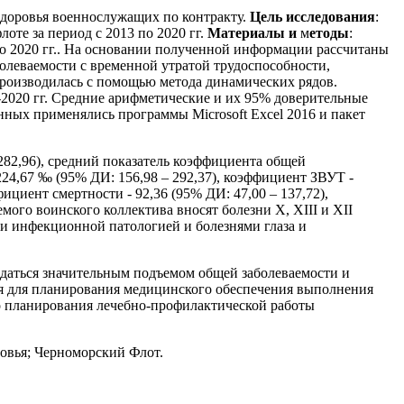
доровья военнослужащих по контракту.
Цель исследования
:
оте за период с 2013 по 2020 гг.
Материалы и
м
етоды
:
по 2020 гг.. На основании полученной информации рассчитаны
олеваемости с временной утратой трудоспособности,
производилась с помощью метода динамических рядов.
-2020 гг. Средние арифметические и их 95% доверительные
нных применялись программы Microsoft Excel 2016 и пакет
282,96), средний показатель коэффициента общей
224,67 ‰ (95% ДИ: 156,98 – 292,37), коэффициент ЗВУТ -
ициент смертности - 92,36 (95% ДИ: 47,00 – 137,72),
емого воинского коллектива вносят болезни X, XIII и XII
и инфекционной патологией и болезнями глаза и
даться значительным подъемом общей заболеваемости и
ся для планирования медицинского обеспечения выполнения
го планирования лечебно-профилактической работы
ровья; Черноморский Флот.