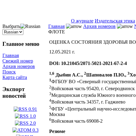
ISSN 2071-5021
О журнале
Издательская этика
Выбрать
Главная
Архив номеров
ФЛОТЕ
ОЦЕНКА СОСТОЯНИЯ ЗДОРОВЬЯ В
Главное меню
12.05.2021 г.
Главная
Свежий номер
DOI: 10.21045/2071-5021-2021-67-2-4
Архив номеров
Поиск
1,6
2
3
Дыбин А.С.,
Шаповалов П.Ю.,
Хо
Карта сайта
1
ФГБОУ ВО «Северный государственный 
2
Войсковая часть 95420, г. Северодвинск
Экспорт
3
новостей
Медицинская служба Южного военного о
4
Войсковая часть 34357, г. Гаджиево
5
ФГБУ «Центральный научно-исследовате
Москва
6
Войсковая часть 69008-2
Резюме