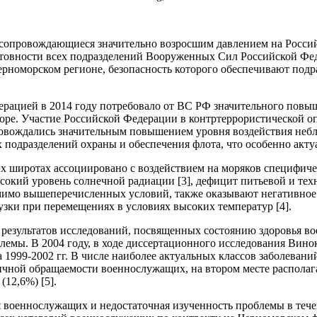
 сопровождающиеся значительно возросшим давлением на Росс
товности всех подразделений Вооруженных Сил Российской Фе
 Черноморском регионе, безопасность которого обеспечивают под
рацией в 2014 году потребовало от ВС РФ значительного повы
оре. Участие Российской Федерации в контртеррористической о
овождались значительным повышением уровня воздействия небл
ых подразделений охраны и обеспечения флота, что особенно акт
х широтах ассоциировано с воздействием на моряков специфиче
высокий уровень солнечной радиации [3], дефицит питьевой и те
мимо вышеперечисленных условий, также оказывают негативное в
зки при перемещениях в условиях высоких температур [4].
результатов исследований, посвященных состоянию здоровья во
лемы. В 2004 году, в ходе диссертационного исследования Вино
 1999-2002 гг. В числе наиболее актуальных классов заболеван
ичной обращаемости военнослужащих, на втором месте располага
(12,6%) [5].
 военнослужащих и недостаточная изученность проблемы в тече