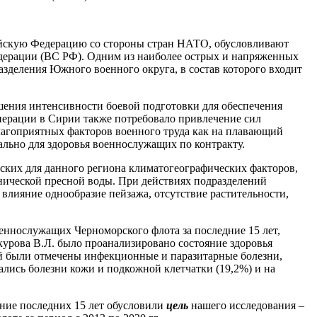
ийскую Федерацию со стороны стран НАТО, обусловливают
дерации (ВС РФ). Одним из наиболее острых и напряженных
разделения Южного военного округа, в состав которого входит
шения интенсивности боевой подготовки для обеспечения
перации в Сирии также потребовало привлечение сил
агоприятных факторов военного труда как на плавающий
уально для здоровья военнослужащих по контракту.
ских для данного региона климатогеографических факторов,
хнической пресной воды. При действиях подразделений
лияние однообразие пейзажа, отсутствие растительности,
еннослужащих Черноморского флота за последние 15 лет,
курова В.Л. было проанализировано состояние здоровья
ий были отмечены инфекционные и паразитарные болезни,
лись болезни кожи и подкожной клетчатки (19,2%) и на
ние последних 15 лет обусловили
цель
нашего исследования –