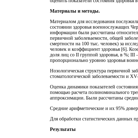
оценить показатели состояния здоровья в
Материалы и методы.
Материалом для исследования послужили 
состоянии здоровья военнослужащих Чер
информации были рассчитаны относитель
первичной заболеваемости, общей заболе
смертности на 100 тыс. человек) за исс
человек и коэффициент здоровья [6]. Коэфф
доля лиц со II группой здоровья, в %; II
пропорционально уровню здоровья воинс
Нозологическая структура первичной заб
стоматологической заболеваемости и XV-
Оценка динамики показателей состояния
помощью расчета полиноминального трен
аппроксимации. Были рассчитаны средние
Средние арифметические и их 95% довер
Для обработки статистических данных пр
Результаты