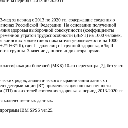
те за период с 2013 по 2020 гг.
мед за период с 2013 по 2020 гг., содержащие сведения о
егионах Российской Федерации. На основании полученной
ояния здоровья выборочной совокупности (коэффициенты
временной утратой трудоспособности (ЗВУТ) на 1000 человек,
ля воинских коллективов показатели увольняемости на 1000
I+3*III), где: I – доля лиц с I группой здоровья, в %; II –
яжести» группы. Значение данного индикатора прямо
лассификации болезней (МКБ) 10-го пересмотра [7], без учета
ческих рядов, аналитического выравнивания данных с
ент детерминации (R²) применялся для оценки точности
(ТП) показателей состояния здоровья за период 2013-2020 гг.
ия количественных данных.
программ IBM SPSS ver.25.