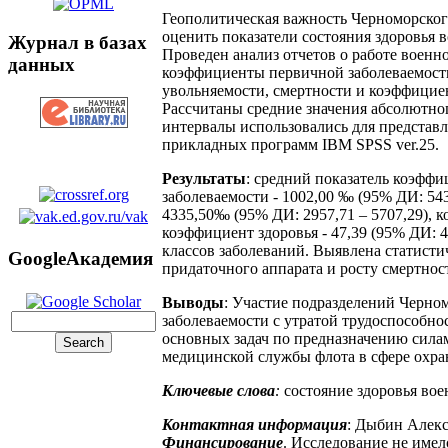
Геополитическая важность Черноморског
оценить показатели состояния здоровья 
Журнал в базах
Проведен анализ отчетов о работе военн
данных
коэффициенты первичной заболеваемости,
увольняемости, смертности и коэффицие
Рассчитаны средние значения абсолютног
интервалы использовались для представл
прикладных программ IBM SPSS ver.25.
Результаты
: средний показатель коэффи
заболеваемости - 1002,00 ‰ (95% ДИ: 543
4335,50‰ (95% ДИ: 2957,71 – 5707,29), к
коэффициент здоровья - 47,39 (95% ДИ: 4
классов заболеваний. Выявлена статист
GoogleАкадемия
придаточного аппарата и росту смертнос
Выводы
: Участие подразделений Черно
заболеваемости с утратой трудоспособн
основных задач по предназначению сила
медицинской службы флота в сфере охра
Ключевые слова
:
состояние здоровья вое
Контактная информация
: Дыбин Алекс
Финансирование
. Исследование не име