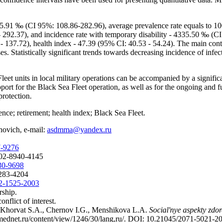
95.91 ‰ (CI 95%: 108.86-282.96), average prevalence rate equals to 1
 292.37), and incidence rate with temporary disability - 4335.50 ‰ (CI
- 137.72), health index - 47.39 (95% CI: 40.53 - 54.24). The main contri
s. Statistically significant trends towards decreasing incidence of infe
leet units in local military operations can be accompanied by a signific
ort for the Black Sea Fleet operation, as well as for the ongoing and fu
protection.
dence; retirement; health index; Black Sea Fleet.
ovich, e-mail:
asdmma@yandex.ru
7-9276
0002-8940-4145
830-9698
0283-4204
02-1525-2003
rship.
onflict of interest.
 Khorvat S.A., Chernov I.G., Menshikova L.A.
Social'nye aspekty zdor
k.mednet.ru/content/view/1246/30/lang,ru/. DOI: 10.21045/2071-5021-20