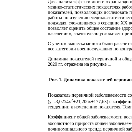
Для анализа эффективности охраны здор
медико-статистических показателях раб
показателей, позволяющих исследовать 
работы по изучению медико-статистичес
подходах, сложившихся в середине XX ве
позволяет оценить общее состояние здо
населением, значительно усложняет при
С учетом вышесказанного были рассчита
все категории военнослужащих по контр
Динамика показателей первичной и общей
2020 гг. отражена на рисунке 1.
Рис. 1. Динамика показателей первич
Показатель первичной заболеваемости со
2
(y=-3,0254x
+21,206x+177,63) с коэффиц
тенденции к изменению показателя. Темп 
Коэффициент общей заболеваемости военн
абсолютного прироста общей заболеваемо
полиноминального тренда первичной забо