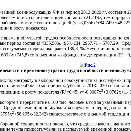
зацией военнослужащих ЧФ за период 2013-2020 гг. составил 224
леваемости с госпитализацией составило 21,71‰, темп прироста
аболеваемости с госпитализацией (y=-8,0356x²+84,745x+48,227
ции к росту показателя.
с временной утратой трудоспособности военнослужащих по конт
й период составил 4335,50‰ (95% ДИ: 2957,71 – 5707,29). Сре
 за изучаемый период был равен 139,81%. Неустойчивость тенд
1689,8x+745,8) со значением коэффициента детерминации (R²= 0,
ваемости с временной утратой трудоспособности военнослужа
их по контракту в выборочной совокупности за исследуемый про
составило 0,47‰. Темп прироста/убыли за 2013-2020 гг. состав
2
енденции к росту показателя (R²=0,45; y=-0,3087x
+3,0762x+1,48
горте в перерасчете на 100 тыс. человек в год за указанный пер
26. Средний темп прироста/убыли за изучаемый период составил
2
,3795x
+58,195x-32,342) свидетельствуют о значимой тенденции 
орочной совокупности показало, что среднее значение данного п
ачение темпа прироста/убыли за исследуемый временной промеж