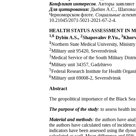
Конфликт интересов
. Авторы заявляют 
Для цитирования:
Дыбин А.С., Шаповало
Черноморском флоте.
Социальные аспект
10.21045/2071-5021-2021-67-2-4.
HEALTH STATUS ASSESSMENT IN 
1,6
2
3
Dybin A.S.,
Shapovalov P.Yu.,
Khorv
1
Northern State Medical University, Ministry
2
Military unit 95420, Severodvinsk
3
Medical Service of the South Military Distr
4
Military unit 34357, Gadzhievo
5
Federal Research Institute for Health Organ
6
Military unit 69008-2, Severodvinsk
Abstract
The geopolitical importance of the Black Sea 
The purpose of the study
: to assess health i
Material and methods
:
the authors have anal
the authors have calculated rates of incidence
indicators have been assessed using the dyna
calculated as well. Mean difference and 95% 