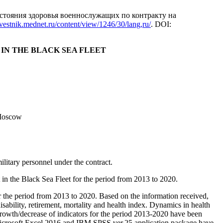
стояния здоровья военнослужащих по контракту на
/vestnik.mednet.ru/content/view/1246/30/lang,ru/
. DOI:
IN THE BLACK SEA FLEET
 Moscow
ilitary personnel under the contract.
ct in the Black Sea Fleet for the period from 2013 to 2020.
r the period from 2013 to 2020. Based on the information received,
isability, retirement, mortality and health index. Dynamics in health
growth/decrease of indicators for the period 2013-2020 have been
. Microsoft Excel 2016 and IBM SPSS ver.25 application package have