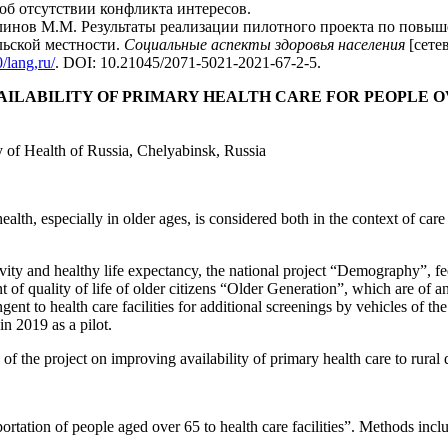
об отсутствии конфликта интересов.
линов М.М. Результаты реализации пилотного проекта по повы
льской местности.
Социальные аспекты здоровья населения
[сетев
/lang,ru/
. DOI: 10.21045/2071-5021-2021-67-2-5.
AILABILITY OF PRIMARY HEALTH CARE FOR PEOPLE O
y of Health of Russia, Chelyabinsk, Russia
ealth, especially in older ages, is considered both in the context of ca
gevity and healthy life expectancy, the national project “Demography”, 
f quality of life of older citizens “Older Generation”, which are of an
gent to health care facilities for additional screenings by vehicles of the
n 2019 as a pilot.
s of the project on improving availability of primary health care to rural
sportation of people aged over 65 to health care facilities”. Methods incl