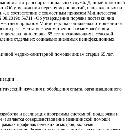
зованием автотранспорта социальных служб. Данный пилотный
-рп «Об утверждении перечня мероприятий, направленных на
ии», в соответствии с совместным приказом Министерства
2.08.2019г. №711 «Об утверждении порядка доставки лиц
совместным приказом Министерства социальных отношений от
ждении регламента межведомственного взаимодействия
м доставки лиц старше 65 лет, проживающих в сельской
ыявление отдельных социально значимых неинфекционных
вичной медико-санитарной помощи лицам старше 65 лет,
изации».
литический; изучения и обобщения опыта, организационного
зработка и реализация программы системной поддержки и
ие») является совершенствование медицинской помощи
в рамках профилактических осмотров, включая
ие состояния. Результатом реализации федерального проекта