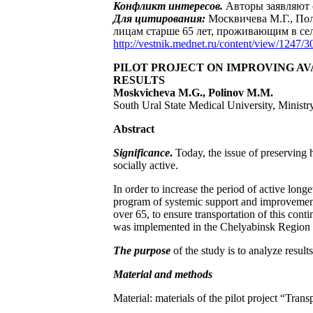
Конфликт интересов.
Авторы заявляют 
Для цитирования:
Москвичева М.Г., По
лицам старше 65 лет, проживающим в се
http://vestnik.mednet.ru/content/view/1247/30
PILOT PROJECT ON IMPROVING AV
RESULTS
Moskvicheva M.G., Polinov M.M.
South Ural State Medical University, Ministr
Аbstract
Significance
.
Today, the issue of preserving h
socially active.
In order to increase the period of active lon
program of systemic support and improvement o
over 65, to ensure transportation of this contin
was implemented in the Chelyabinsk Region i
The purpose
of the study is to analyze result
Material and methods
Material: materials of the pilot project “Tran