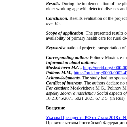
Results.
During the implementation of the pilo
older working age with detected diseases and 
Conclusion.
Results evaluation of the projec
over 65.
Scope of application
. The presented results 
availability of primary health care for rural 
Keywords:
national project; transportation of 
Corresponding author:
Polinov Maxim, е-m
Information about authors:
Moskvicheva M.G.,
https://orcid.org/0000-
Polinov M.M.,
https://orcid.org/0000-0002
Acknowledgments.
The study had no sponso
Conflict of interests.
The authors declare no co
For citation:
Moskvicheva M.G., Polinov M.M. 
aspekty zdorov'a naselenia / Social aspects o
10.21045/2071-5021-2021-67-2-5. (In Rus).
Введение
Указом Президента РФ от 7 мая 2018 г. 
Правительством Российской Федерации по