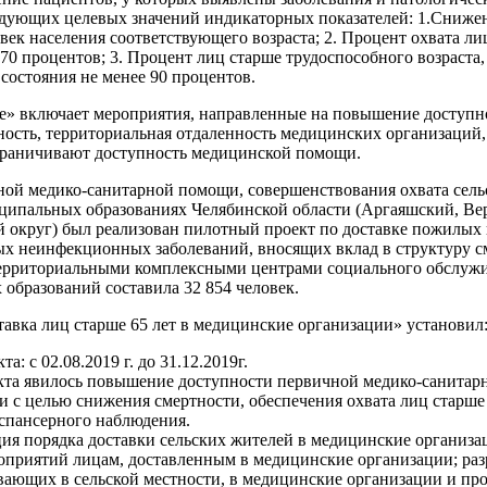
едующих целевых значений индикаторных показателей: 1.Снижени
человек населения соответствующего возраста; 2. Процент охвата
70 процентов; 3. Процент лиц старше трудоспособного возраст
состояния не менее 90 процентов.
е» включает мероприятия, направленные на повышение доступн
пность, территориальная отдаленность медицинских организац
ограничивают доступность медицинской помощи.
ой медико-санитарной помощи, совершенствования охвата сель
иципальных образованиях Челябинской области (Аргаяшский, Ве
 округ) был реализован пилотный проект по доставке пожилых
х неинфекционных заболеваний, вносящих вклад в структуру с
территориальными комплексными центрами социального обслужи
образований составила 32 854 человек.
авка лиц старше 65 лет в медицинские организации» установил
: с 02.08.2019 г. до 31.12.2019г.
та явилось повышение доступности первичной медико-санитарн
 с целью снижения смертности, обеспечения охвата лиц старше
спансерного наблюдения.
ция порядка доставки сельских жителей в медицинские организ
оприятий лицам, доставленным в медицинские организации; ра
ивающих в сельской местности, в медицинские организации и п