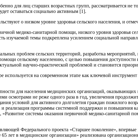
бенно для лиц старших возрастных групп, рассматривается не то
удет оставаться социально активным [1].
ьствуют о низком уровне здоровья сельского населения, и отмеча
ичной медико-санитарной помощи, низкого уровня здоровья се
сть изучаемой темы подкреплена усилением социальной направл
иальных проблем сельских территорий, разработка мероприятий
помощи сельскому населению, с целью повышения доступности 
актуальной научно-практической проблемой и становится приори
е используется на современном этапе как клю­чевой инструмент 
упности для населения медицинских организаций, оказывающих
и осмотрами не реже одного раза в год, увеличения продолжит
дания условий для активного долголетия граждан пожилого возр
 и реализация программы системной поддержки и повышения ка
), «Развитие системы оказания первичной медико-санитарной п
вляющей Федерального проекта «Старшее поколение», впервые н
 65 лет в медицинские организации» реализована организационн