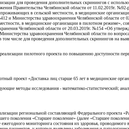
анизации для проведения дополнительных скринингов с исполь
яжения Правительства Челябинской области от 11.02.2019г. №92
, проживающих в сельской местности, в медицинские организац
412 и Министерства здравоохранения Челябинской области от 0
 местности, в медицинские организации в пилотном режиме», 
охранения Челябинской области от 20.03.2019г. №154 «Об утвер
инистерства здравоохранения Челябинской области по вопроса
 в том числе для проведения дополнительных скринингов на в
 реализации пилотного проекта по повышению доступности пер
тный проект «Доставка лиц старше 65 лет в медицинские орган
дующие методы исследования - математико-статистический; ана
лизации региональной составляющей Федерального проекта «Ра
шего поколения «Старшее поколение» (далее «Старшее поколен
е ежегодного мониторинга состояния их здоровья, проводимого 
ие пациентов, у которых выявлены заболевания и патологическ