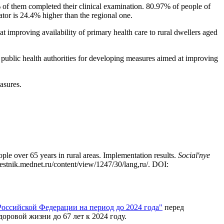
6% of them completed their clinical examination. 80.97% of people of
tor is 24.4% higher than the regional one.
t improving availability of primary health care to rural dwellers aged
al public health authorities for developing measures aimed at improving
easures.
le over 65 years in rural areas. Implementation results.
Social'nye
/vestnik.mednet.ru/content/view/1247/30/lang,ru/. DOI:
 Российской Федерации на период до 2024 года"
перед
ровой жизни до 67 лет к 2024 году.