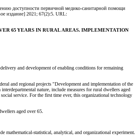
шению доступности первичной медико-санитарной помощи
ое издание] 2021; 67(2):5. URL:
VER 65 YEARS IN RURAL AREAS. IMPLEMENTATION
re delivery and development of enabling conditions for remaining
federal and regional projects "Development and implementation of the
 interdepartmental nature, include measures for rural dwellers aged
 social service. For the first time ever, this organizational technology
 dwellers aged over 65.
ude mathematical-statistical, analytical, and organizational experiment.