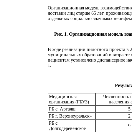
Организационная модель взаимодействи
доставки лиц старше 65 лет, проживающи
отдельных социально значимых неинфекц
Рис. 1. Организационная модель вз
В ходе реализации пилотного проекта в 
муниципальных образований в возрасте 
пациентам установлено диспансерное на
1.
Результ
Медицинская
Численность 
организация (ГБУЗ)
населения 
РБ с. Аргаяш
5
РБ г. Верхнеуральск»
2
РБ с.
9
Долгодеревенское