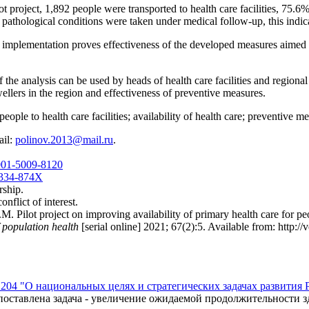
t project, 1,892 people were transported to health care facilities, 75.
pathological conditions were taken under medical follow-up, this indica
t implementation proves effectiveness of the developed measures aimed a
of the analysis can be used by heads of health care facilities and region
dwellers in the region and effectiveness of preventive measures.
people to health care facilities; availability of health care; preventive m
ail:
polinov.2013@mail.ru
.
0001-5009-8120
-4334-874X
rship.
nflict of interest.
Pilot project on improving availability of primary health care for peop
f population health
[serial online] 2021; 67(2):5. Available from: http:/
N 204 "О национальных целях и стратегических задачах развития
ставлена задача - увеличение ожидаемой продолжительности здо