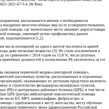
021-2021-67-5-4. (In Rus).
оохранения, высказывается мнение о необходимости
а внедрение многочисленных мер по ее усовершенствованию,
кой помощи, где значительное место занимает дорогостоящая
орной помощи, имеющей целью профилактику, раннее
й, недооценивается [1,2].
я числа посещений на одного жителя численность врачей
иоды даже несколько возрастал [3]. Не стали исключением и
у по сравнению с 2014 годом на 15,8 %, число штатных
х врачебных должностей в поликлинике РБ увеличилось за тот
емы оказания первичной медико-санитарной помощи»,
я жителей населенных пунктов, расположенных в отдаленных
организаций, оказывающих ее, регионам предстояло включить
ену и строительство фельдшерско-акушерских пунктов,
ых (РБ) и центральных районных больниц (ЦРБ), в том числе
а базе ЦРБ Центры амбулаторной онкологической помощи
м числе КТ, МРТ, маммографами, фиброгастро- и
помощи с приближением к месту жительства, месту обучения
ернизация первичного звена здравоохранения Российской