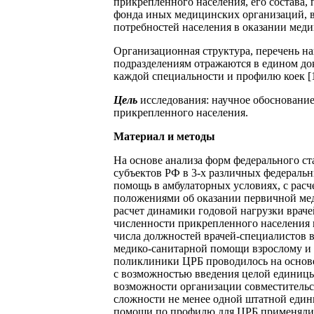
прикрепленного населения, его состава, 
фонда иных медицинских организаций, в
потребностей населения в оказании меди
Организационная структура, перечень н
подразделениям отражаются в едином до
каждой специальности и профилю коек [1
Цель
исследования: научное обосновани
прикрепленного населения.
Материал и методы
На основе анализа форм федерального с
субъектов РФ в 3-х различных федераль
помощь в амбулаторных условиях, с рас
положениями об оказании первичной мед
расчет динамики годовой нагрузки враче
численности прикрепленного населения и
числа должностей врачей-специалистов
медико-санитарной помощи взрослому и
поликлиники ЦРБ проводилось на основ
с возможностью введения целой единицы
возможности организации совместительс
сложности не менее одной штатной един
помощи по профилю для ЦРБ применялис