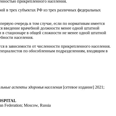
ленностью прикрепленного населения.
й в трех субъектах РФ из трех различных федеральных
ервую очередь в том случае, если по нормативам имеется
ся введение врачебной должности менее одной штатной
 в стационаре в общей сложности не менее одной штатной
ебности населения.
я в зависимости от численности прикрепленного населения.
специалистов по обособленным подразделениям, входящим в
льные аспекты здоровья населения
[сетевое издание] 2021;
OSPITAL
sian Federation; Moscow, Russia