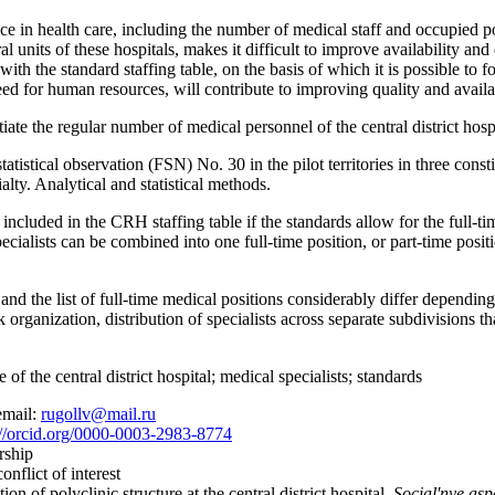
 in health care, including the number of medical staff and occupied posi
ral units of these hospitals, makes it difficult to improve availability 
 the standard staffing table, on the basis of which it is possible to form
need for human resources, will contribute to improving quality and availab
ntiate the regular number of medical personnel of the central district hos
atistical observation (FSN) No. 30 in the pilot territories in three consti
ialty. Analytical and statistical methods.
included in the CRH staffing table if the standards allow for the full-time
pecialists can be combined into one full-time position, or part-time positi
nd the list of full-time medical positions considerably differ dependin
rganization, distribution of specialists across separate subdivisions tha
re of the central district hospital; medical specialists; standards
email:
rugollv@mail.ru
://orcid.org/0000-0003-2983-8774
rship
nflict of interest
on of polyclinic structure at the central district hospital.
Social'nye asp