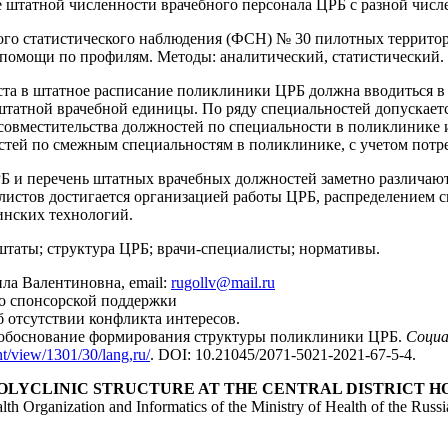
е штатной численности врачебного персонала ЦРБ с разной чис
о статистического наблюдения (ФСН) № 30 пилотных территори
 помощи по профилям. Методы: аналитический, статистический.
та в штатное расписание поликлиники ЦРБ должна вводиться в п
штатной врачебной единицы. По ряду специальностей допускает
овместительства должностей по специальности в поликлинике и
стей по смежным специальностям в поликлинике, с учетом потр
 и перечень штатных врачебных должностей заметно различаютс
листов достигается организацией работы ЦРБ, распределением 
инских технологий.
штаты; структура ЦРБ; врачи-специалисты; нормативы.
ла Валентиновна, email:
rugollv@mail.ru
о спонсорской поддержки
б отсутствии конфликта интересов.
 обоснование формирования структуры поликлиники ЦРБ.
Социа
nt/view/1301/30/lang,ru/
. DOI: 10.21045/2071-5021-2021-67-5-4.
POLYCLINIC STRUCTURE AT THE CENTRAL DISTRICT H
alth Organization and Informatics of the Ministry of Health of the Rus