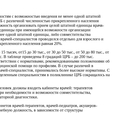
ностям с возможностью введения не менее одной штатной
Б с различной численностью прикрепленного населения
можность организовать прием целой штатной единицы врачв-
й единицы при имеющейся возможности организации
нее одной штатной единицы, либо совместительства
врачей-специалистов проводился отдельно для взрослого и
икрепленного населения равная 20%.
ысяч, от15 до 30 тыс., от 30 до 50 тыс., от 50 до 80 тыс., от
тыс. В таблице приведены 8 градаций ЦРБ – до 200 тыс.
ответствии с нормативами, рекомендованными положениями об
дицинской помощи по профилям. В случае различий в
ачей-специалистов, принимались более высокие нормативы. С
деленным специальностям в поликлинике ЦРБ сокращалось на
еловек должны входить кабинеты врачей: терапевтов
При необходимости и возможности совместительства,
раторной диагностики.
нетов врачей-терапевтов, врачей-педиатров, акушеров-
чебную должность, в зависимости от структуры