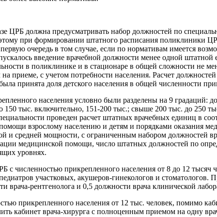
зе ЦРБ должна предусматривать набор должностей по специаль
оэтому при формировании штатного расписания поликлиники ЦР
 первую очередь в том случае, если по нормативам имеется воз
опускалось введение врачебной должности менее одной штатно
льности в поликлинике и в стационаре в общей сложности не ме
а приеме, с учетом потребности населения. Расчет должностей 
а была принята доля детского населения в общей численности пр
енного населения условно были разделены на 9 градаций: до 15 т
 до 150 тыс. включительно, 151-200 тыс.; свыше 200 тыс. до 250 
пециальности проведен расчет штатных врачебных единиц в со
помощи взрослому населению и детям и порядками оказания ме
ой и средней мощности, с ограниченным набором должностей вр
зации медицинской помощи, число штатных должностей по опре
ящих уровнях.
 с численностью прикрепленного населения от 8 до 12 тысяч ч
педиатров участковых, акушеров-гинекологов и стоматологов. 
сти врача-рентгенолога и 0,5 должности врача клинической лабо
тью прикрепленного населения от 12 тыс. человек, помимо каби
чить кабинет врача-хирурга с полноценным приемом на одну вра