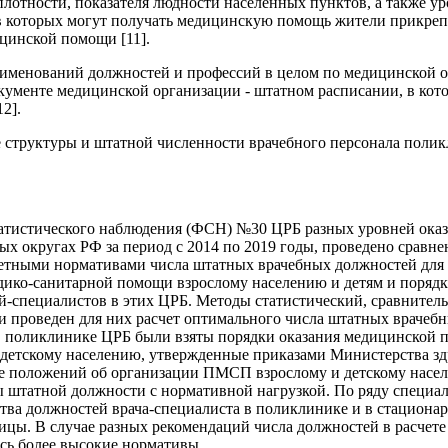
плотности, показателя людности населенных пунктов, а также ур
 которых могут получать медицинскую помощь жители прикрепл
цинской помощи [11].
аименований должностей и профессий в целом по медицинской ор
кументе медицинской организации - штатном расписании, в кот
2].
е структуры и штатной численности врачебного персонала поли
татистического наблюдения (ФСН) №30 ЦРБ разных уровней ока
ных округах РФ за период с 2014 по 2019 годы, проведено срав
четными нормативами числа штатных врачебных должностей для
ико-санитарной помощи взрослому населению и детям и порядк
й-специалистов в этих ЦРБ. Методы статистический, сравнител
 проведен для них расчет оптимального числа штатных врачебн
 в поликлинике ЦРБ были взяты порядки оказания медицинской
 детскому населению, утвержденные приказами Министерства з
е положений об организации ПМСП взрослому и детскому насе
 штатной должности с нормативной нагрузкой. По ряду специал
тва должностей врача-специалиста в поликлинике и в стациона
ицы. В случае разных рекомендаций числа должностей в расчете
ь более высокие нормативы.