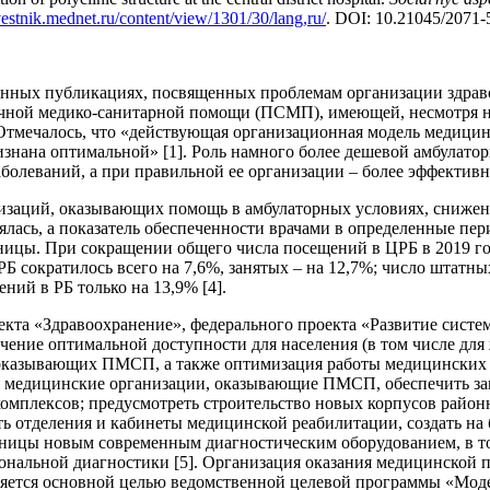
/vestnik.mednet.ru/content/view/1301/30/lang,ru/
. DOI: 10.21045/2071-5
енных публикациях, посвященных проблемам организации здрав
чной медико-санитарной помощи (ПСМП), имеющей, несмотря н
Отмечалось, что «действующая организационная модель медицинс
изнана оптимальной» [1]. Роль намного более дешевой амбулат
болеваний, а при правильной ее организации – более эффективно
заций, оказывающих помощь в амбулаторных условиях, снижени
ялась, а показатель обеспеченности врачами в определенные пер
ицы. При сокращении общего числа посещений в ЦРБ в 2019 год
 сократилось всего на 7,6%, занятых – на 12,7%; число штатны
ний в РБ только на 13,9% [4].
екта «Здравоохранение», федерального проекта «Развитие сист
ечение оптимальной доступности для населения (в том числе дл
 оказывающих ПМСП, а также оптимизация работы медицинских 
 медицинские организации, оказывающие ПМСП, обеспечить зам
мплексов; предусмотреть строительство новых корпусов районн
ь отделения и кабинеты медицинской реабилитации, создать н
ьницы новым современным диагностическим оборудованием, в то
ональной диагностики [5]. Организация оказания медицинской 
вляется основной целью ведомственной целевой программы «Мод