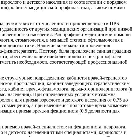
взрослого и детского населения (в соответствии с порядком
ния), кабинет медицинской профилактики, а также помимо
агрузки зависит от численности прикрепленного к ЦРБ
ая удаленность от других медицинских организаций при низкой
й численностью населения. Ряд профилей медицинской помощи
ология, стоматология, в меньшей степени офтальмология и
рной диагностики. Наличие возможности проведения
ча-физиотерапевта. Поэтому была предложена единая градация
ости, обеспечивающие наиболее полный спектр профилей
отметить необходимость соответствующей профессиональной
е структурные подразделения: кабинеты врачей-терапевтов
инской профилактики, кабинет заведующего терапевтическим
га, кабинет врача-офтальмолога, врача-оториноларинголога (в
ыс. населения). При определенных условиях возможна
ролога для приема взрослого и детского населения от 0,75 до
ли совмещению, а при имеющейся подготовке врача возможен
изация приема врача-инфекциониста (0,5 должности для
 приемов врачей-специалистов: инфекциониста, невролога,
но и детского населения этими специалистами; кардиолога и