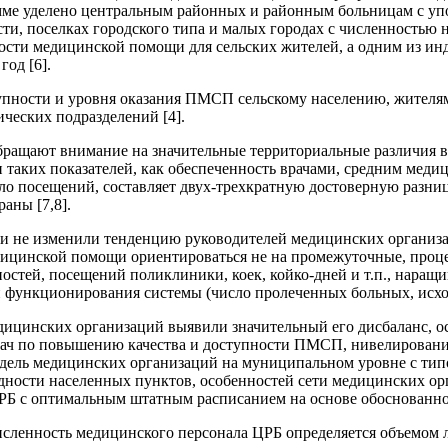
мме уделено центральным районных и районным больницам с уп
и, поселках городского типа и малых городах с численностью н
сти медицинской помощи для сельских жителей, а одним из ин
год [6].
пности и уровня оказания ПМСП сельскому населению, жителям
ческих подразделений [4].
бращают внимание на значительные территориальные различия 
таких показателей, как обеспеченность врачами, средним медиц
ло посещений, составляет двух-трехкратную достоверную разниц
аны [7,8].
и не изменили тенденцию руководителей медицинских организа
дицинской помощи ориентироваться не на промежуточные, проце
стей, посещений поликлиники, коек, койко-дней и т.п., наращ
 функционирования системы (число пролеченных больных, исходы
дицинских организаций выявили значительный его дисбаланс, 
дач по повышению качества и доступности ПМСП, нивелировани
дель медицинских организаций на муниципальном уровне с тип
дности населенных пунктов, особенностей сети медицинских ор
Б с оптимальным штатным расписанием на основе обоснованной 
исленность медицинского персонала ЦРБ определяется объемом л