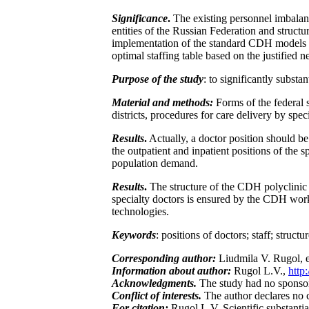
Significance
.
The existing personnel imbalance
entities of the Russian Federation and structu
implementation of the standard CDH models with
optimal staffing table based on the justified 
Purpose of the study
: to significantly substa
Material and methods:
Forms of the federal st
districts, procedures for care delivery by spec
Results
.
Actually, a doctor position should be 
the outpatient and inpatient positions of the s
population demand.
Results
.
The structure of the CDH polyclinic a
specialty doctors is ensured by the CDH work o
technologies.
Keywords
: positions of doctors; staff; structu
Corresponding author:
Liudmila V. Rugol, 
Information about author:
Rugol L.V.,
http
Acknowledgments.
The study had no sponso
Conflict of interests.
The author declares no co
For citation:
Rugol L.V. Scientific substantiati