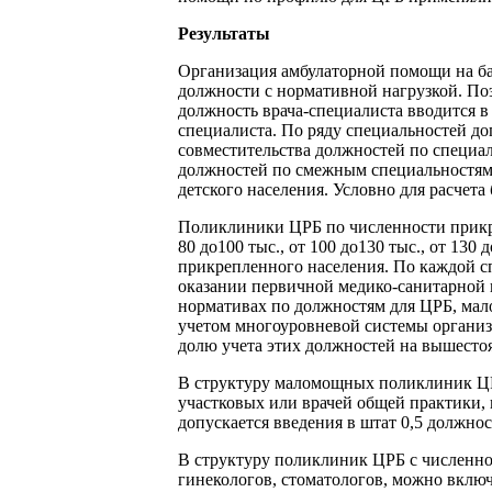
Результаты
Организация амбулаторной помощи на ба
должности с нормативной нагрузкой. П
должность врача-специалиста вводится в
специалиста. По ряду специальностей д
совместительства должностей по специа
должностей по смежным специальностям н
детского населения. Условно для расчет
Поликлиники ЦРБ по численности прикрепл
80 до100 тыс., от 100 до130 тыс., от 130
прикрепленного населения. По каждой с
оказании первичной медико-санитарной 
нормативах по должностям для ЦРБ, мал
учетом многоуровневой системы органи
долю учета этих должностей на вышесто
В структуру маломощных поликлиник ЦРБ
участковых или врачей общей практики, 
допускается введения в штат 0,5 должно
В структуру поликлиник ЦРБ с численнос
гинекологов, стоматологов, можно вклю