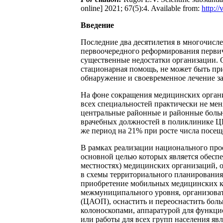
online] 2021; 67(5):4. Available from:
http:/
Введение
Последние два десятилетия в многочисл
первоочередного реформирования перви
существенные недостатки организации. 
стационарная помощь, не может быть пр
обнаружение и своевременное лечение за
На фоне сокращения медицинских органи
всех специальностей практически не мен
центральные районные и районные больн
врачебных должностей в поликлинике ЦРБ
же период на 21% при росте числа посеще
В рамках реализации национального про
основной целью которых является обесп
местностях) медицинских организаций,
в схемы территориального планирования
приобретение мобильных медицинских ко
межмуниципального уровня, организоват
(ЦАОП), оснастить и переоснастить бол
колоноскопами, аппаратурой для функци
или работы для всех групп населения я