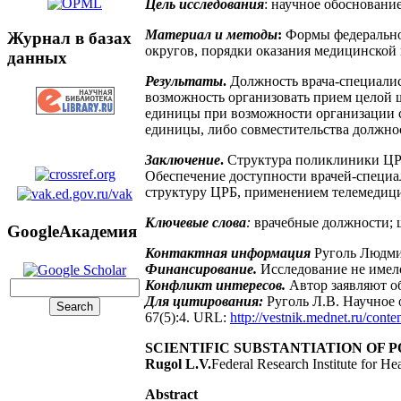
Цель исследования
: научное обосновани
Материал и методы
:
Формы федеральног
Журнал в базах
округов, порядки оказания медицинской
данных
Результаты
.
Должность врача-специалис
возможность организовать прием целой 
единицы при возможности организации с
единицы, либо совместительства должно
Заключение
.
Структура поликлиники ЦРБ
Обеспечение доступности врачей-специа
структуру ЦРБ, применением телемедиц
Ключевые слова
:
врачебные должности; 
GoogleАкадемия
Контактная информация
Руголь Людми
Финансирование.
Исследование не имел
Конфликт интересов.
Автор заявляют о
Для цитирования:
Руголь Л.В. Научное
67(5):4. URL:
http://vestnik.mednet.ru/conte
SCIENTIFIC SUBSTANTIATION OF 
Rugol L.V.
Federal Research Institute for He
Abstract