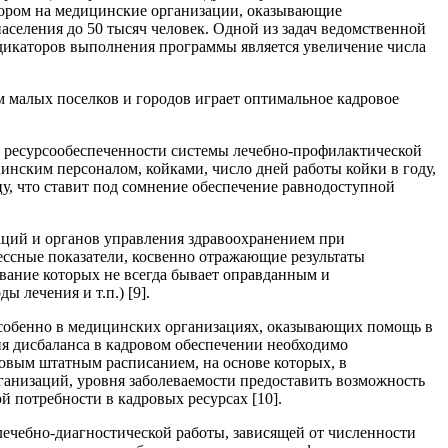
ором на медицинские организации, оказывающие
аселения до 50 тысяч человек. Одной из задач ведомственной
дикаторов выполнения программы является увеличение числа
 малых поселков и городов играет оптимальное кадровое
в ресурсообеспеченности системы лечебно-профилактической
инским персоналом, койками, число дней работы койки в году,
у, что ставит под сомнение обеспечение равнодоступной
ций и органов управления здравоохранением при
ссные показатели, косвенно отражающие результаты
ивание которых не всегда бывает оправданным и
 лечения и т.п.) [9].
особенно в медицинских организациях, оказывающих помощь в
я дисбаланса в кадровом обеспечении необходимо
овым штатным расписанием, на основе которых, в
ганизаций, уровня заболеваемости предоставить возможность
потребности в кадровых ресурсах [10].
ечебно-диагностической работы, зависящей от численности