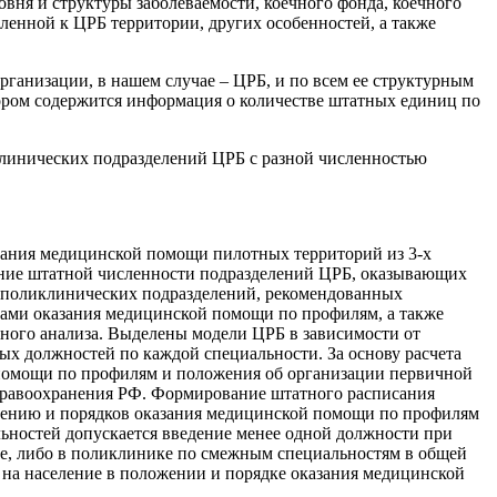
овня и структуры заболеваемости, коечного фонда, коечного
енной к ЦРБ территории, других особенностей, а также
ганизации, в нашем случае – ЦРБ, и по всем ее структурным
ором содержится информация о количестве штатных единиц по
клинических подразделений ЦРБ с разной численностью
зания медицинской помощи пилотных территорий из 3-х
нение штатной численности подразделений ЦРБ, оказывающих
 поликлинических подразделений, рекомендованных
ами оказания медицинской помощи по профилям, а также
ьного анализа. Выделены модели ЦРБ в зависимости от
ых должностей по каждой специальности. За основу расчета
 помощи по профилям и положения об организации первичной
дравоохранения РФ. Формирование штатного расписания
лению и порядков оказания медицинской помощи по профилям
ьностей допускается введение менее одной должности при
ре, либо в поликлинике по смежным специальностям в общей
 на население в положении и порядке оказания медицинской