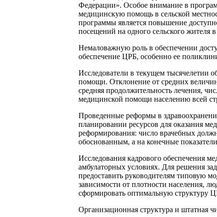
Федерации». Особое внимание в програ
медицинскую помощь в сельской местност
программы является повышение доступно
посещений на одного сельского жителя в 
Немаловажную роль в обеспечении досту
обеспечение ЦРБ, особенно ее поликлини
Исследователи в текущем тысячелетии о
помощи. Отклонение от средних величин 
средняя продолжительность лечения, чис
медицинской помощи населению всей стр
Проведенные реформы в здравоохранени
планировании ресурсов для оказания ме
реформирования: число врачебных должно
обоснованным, а на конечные показатели
Исследования кадрового обеспечения ме
амбулаторных условиях. Для решения за
предоставить руководителям типовую мо
зависимости от плотности населения, лю
сформировать оптимальную структуру ЦР
Организационная структура и штатная ч