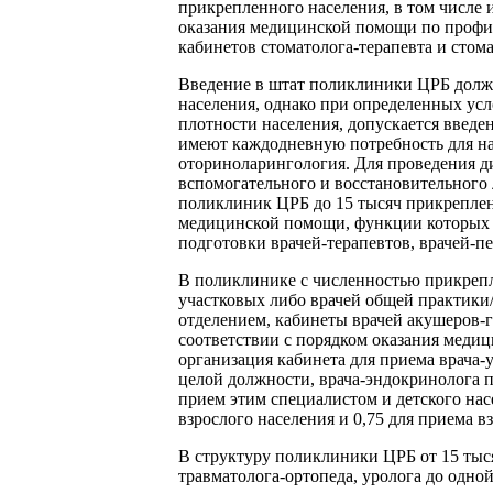
прикрепленного населения, в том числе и
оказания медицинской помощи по профил
кабинетов стоматолога-терапевта и стома
Введение в штат поликлиники ЦРБ должн
населения, однако при определенных усл
плотности населения, допускается введ
имеют каждодневную потребность для нас
оториноларингология. Для проведения д
вспомогательного и восстановительного 
поликлиник ЦРБ до 15 тысяч прикреплен
медицинской помощи, функции которых н
подготовки врачей-терапевтов, врачей-п
В поликлинике с численностью прикрепл
участковых либо врачей общей практики
отделением, кабинеты врачей акушеров-г
соответствии с порядком оказания меди
организация кабинета для приема врача-у
целой должности, врача-эндокринолога п
прием этим специалистом и детского на
взрослого населения и 0,75 для приема вз
В структуру поликлиники ЦРБ от 15 тыс
травматолога-ортопеда, уролога до одно