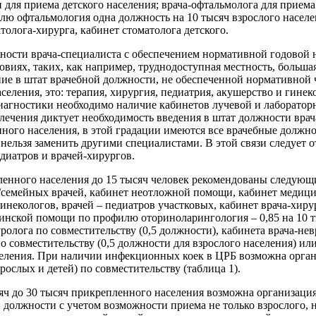
 для приема детского населения; врача-офтальмолога для приема 
ю офтальмология одна должность на 10 тысяч взрослого населе
толога-хирурга, кабинет стоматолога детского.
ости врача-специалиста с обеспечением нормативной годовой н
овиях, таких, как например, труднодоступная местность, больш
ение в штат врачебной должности, не обеспеченной нормативно
еления, это: терапия, хирургия, педиатрия, акушерство и гинек
иагностики необходимо наличие кабинетов лучевой и лаборато
лечения диктует необходимость введения в штат должности вра
ного населения, в этой градации имеются все врачебные должн
ельзя заменить другими специалистами. В этой связи следует 
едиатров и врачей-хирургов.
енного населения до 15 тысяч человек рекомендованы следующи
/семейных врачей, кабинет неотложной помощи, кабинет медиц
инекологов, врачей – педиатров участковых, кабинет врача-хирур
цинской помощи по профилю оториноларингология – 0,85 на 10 т
ролога по совместительству (0,5 должности), кабинета врача-нев
о совместительству (0,5 должности для взрослого населения) и
селения. При наличии инфекционных коек в ЦРБ возможна орган
рослых и детей) по совместительству (таблица 1).
яч до 30 тысяч прикрепленного населения возможна организация
й должности с учетом возможности приема не только взрослого, 