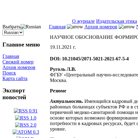
ISSN 2071-5021
О журнале
Издательская этика
Выбрать
Главная
Архив номеров
НАУЧНОЕ ОБОСНОВАНИЕ ФОРМИРО
Главное меню
19.11.2021 г.
Главная
DOI: 10.21045/2071-5021-2021-67-5-4
Свежий номер
Архив номеров
Руголь Л.В.
Поиск
ФГБУ «Центральный научно-исследовате
Карта сайта
Москва.
Экспорт
Резюме
новостей
Актуальность
.
Имеющийся кадровый дис
районных больницах субъектов РФ и в с
первичной медико-санитарной помощи н
основе которых возможно формирование
потребности в кадровых ресурсах, буде
уровне.